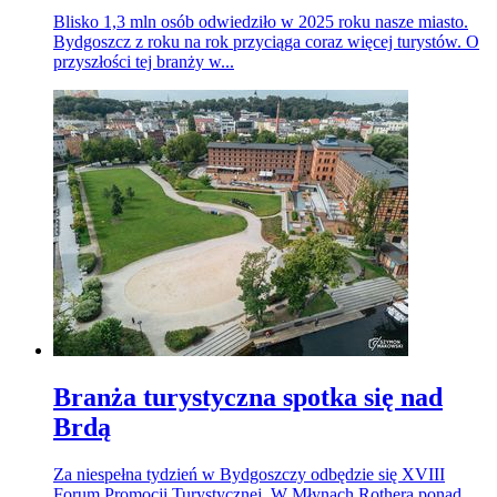
Blisko 1,3 mln osób odwiedziło w 2025 roku nasze miasto.
Bydgoszcz z roku na rok przyciąga coraz więcej turystów. O
przyszłości tej branży w...
Branża turystyczna spotka się nad
Brdą
Za niespełna tydzień w Bydgoszczy odbędzie się XVIII
Forum Promocji Turystycznej. W Młynach Rothera ponad