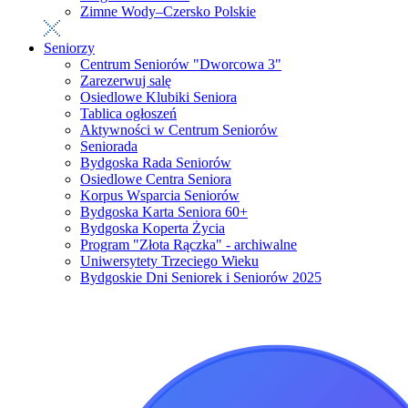
Zimne Wody–Czersko Polskie
Seniorzy
Centrum Seniorów "Dworcowa 3"
Zarezerwuj salę
Osiedlowe Klubiki Seniora
Tablica ogłoszeń
Aktywności w Centrum Seniorów
Seniorada
Bydgoska Rada Seniorów
Osiedlowe Centra Seniora
Korpus Wsparcia Seniorów
Bydgoska Karta Seniora 60+
Bydgoska Koperta Życia
Program "Złota Rączka" - archiwalne
Uniwersytety Trzeciego Wieku
Bydgoskie Dni Seniorek i Seniorów 2025