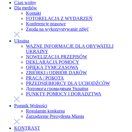
Czas wolny
Dla mediów
Kontakt
FOTORELACJA Z WYDARZEŃ
Konferencje prasowe
Zgoda na wykorzystywanie zdjęć
Ukraina
WAŻNE INFORMACJE DLA OBYWATELI
UKRAINY
NOWELIZACJA PRZEPISÓW
DEKLARACJA POMOCY
OPIEKA TYMCZASOWA
ZBIÓRKI i ODBIÓR DARÓW
PRACA / РОБОТА
PRZEDSIĘBIORCY DLA UCHODŹCÓW
Допомога громадянам України
PUNKTY POMOCY I DORADZTWA
Pomnik Wolności
Regulamin konkursu
Zarządzenie Prezydenta Miasta
KONTRAST