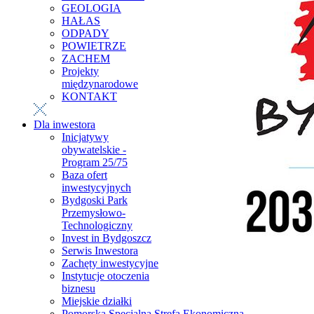
GEOLOGIA
HAŁAS
ODPADY
POWIETRZE
ZACHEM
Projekty
międzynarodowe
KONTAKT
Dla inwestora
Inicjatywy
obywatelskie -
Program 25/75
Baza ofert
inwestycyjnych
Bydgoski Park
Przemysłowo-
Technologiczny
Invest in Bydgoszcz
Serwis Inwestora
Zachęty inwestycyjne
Instytucje otoczenia
biznesu
Miejskie działki
Pomorska Specjalna Strefa Ekonomiczna