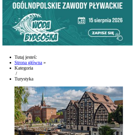
Tutaj jesteś:
Strona główna
»
Kategoria
/
Turystyka