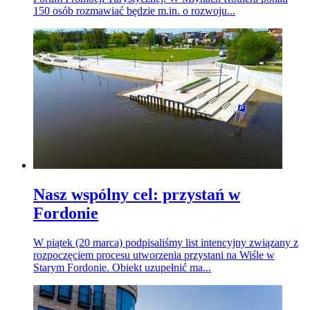
150 osób rozmawiać będzie m.in. o rozwoju...
Nasz wspólny cel: przystań w
Fordonie
W piątek (20 marca) podpisaliśmy list intencyjny związany z
rozpoczęciem procesu utworzenia przystani na Wiśle w
Starym Fordonie. Obiekt uzupełnić ma...