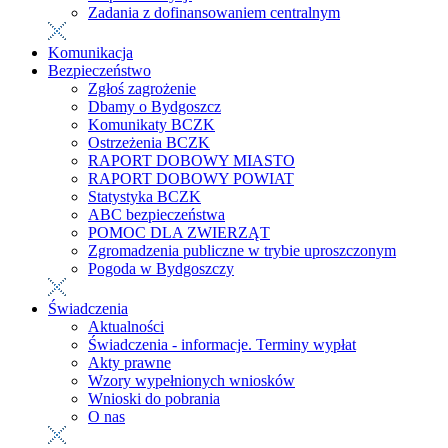
Zadania z dofinansowaniem centralnym
Komunikacja
Bezpieczeństwo
Zgłoś zagrożenie
Dbamy o Bydgoszcz
Komunikaty BCZK
Ostrzeżenia BCZK
RAPORT DOBOWY MIASTO
RAPORT DOBOWY POWIAT
Statystyka BCZK
ABC bezpieczeństwa
POMOC DLA ZWIERZĄT
Zgromadzenia publiczne w trybie uproszczonym
Pogoda w Bydgoszczy
Świadczenia
Aktualności
Świadczenia - informacje. Terminy wypłat
Akty prawne
Wzory wypełnionych wniosków
Wnioski do pobrania
O nas