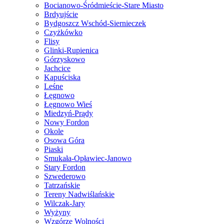
Bocianowo-Śródmieście-Stare Miasto
Brdyujście
Bydgoszcz Wschód-Siernieczek
Czyżkówko
Flisy
Glinki-Rupienica
Górzyskowo
Jachcice
Kapuściska
Leśne
Łęgnowo
Łęgnowo Wieś
Miedzyń-Prądy
Nowy Fordon
Okole
Osowa Góra
Piaski
Smukała-Opławiec-Janowo
Stary Fordon
Szwederowo
Tatrzańskie
Tereny Nadwiślańskie
Wilczak-Jary
Wyżyny
Wzgórze Wolności