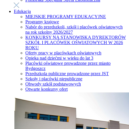
Edukacja
MIEJSKIE PROGRAMY EDUKACYJNE
Programy krajowe
Nabór do przedszkoli, szkół i placówek oświatowych
na rok szkolny 2026/2027
KONKURSY NA STANOWISKA DYREKTORÓW
SZKÓŁ I PLACÓWEK OŚWIATOWYCH W 2026
ROKU
Oferty pracy w placówkach oświatowych
Opieka nad dziećmi w wieku do lat 3
Placówki oświatowe prowadzone przez miasto
Bydgoszcz
Przedszkola publiczne prowadzone przez JST
Szkoły i placówki niepubliczne
Obwody szkół podstawowych
Otwarte konkursy ofert