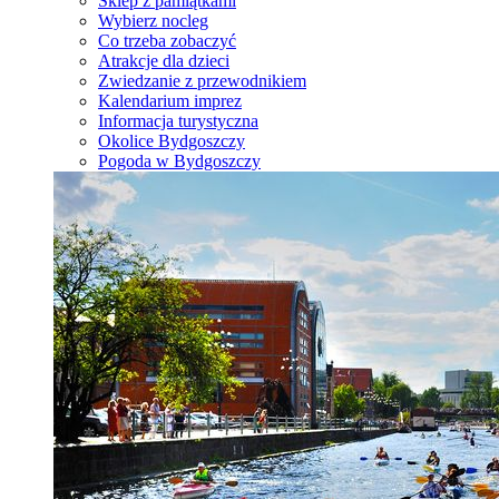
Sklep z pamiątkami
Wybierz nocleg
Co trzeba zobaczyć
Atrakcje dla dzieci
Zwiedzanie z przewodnikiem
Kalendarium imprez
Informacja turystyczna
Okolice Bydgoszczy
Pogoda w Bydgoszczy