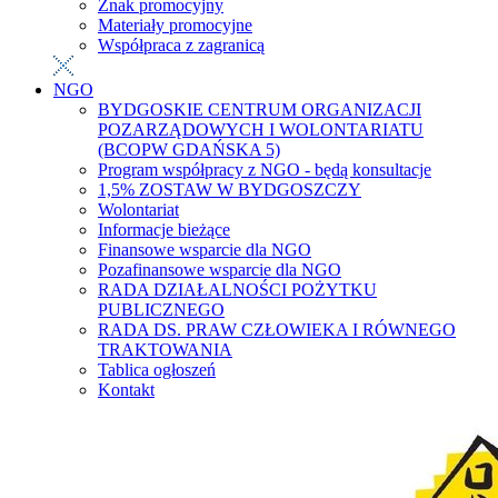
Znak promocyjny
Materiały promocyjne
Współpraca z zagranicą
NGO
BYDGOSKIE CENTRUM ORGANIZACJI
POZARZĄDOWYCH I WOLONTARIATU
(BCOPW GDAŃSKA 5)
Program współpracy z NGO - będą konsultacje
1,5% ZOSTAW W BYDGOSZCZY
Wolontariat
Informacje bieżące
Finansowe wsparcie dla NGO
Pozafinansowe wsparcie dla NGO
RADA DZIAŁALNOŚCI POŻYTKU
PUBLICZNEGO
RADA DS. PRAW CZŁOWIEKA I RÓWNEGO
TRAKTOWANIA
Tablica ogłoszeń
Kontakt