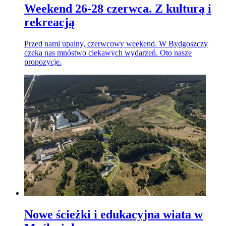
Weekend 26-28 czerwca. Z kulturą i
rekreacją
Przed nami upalny, czerwcowy weekend. W Bydgoszczy
czeka nas mnóstwo ciekawych wydarzeń. Oto nasze
propozycje.
Nowe ścieżki i edukacyjna wiata w