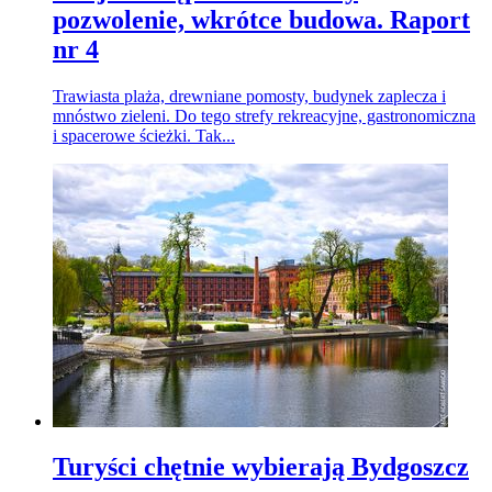
pozwolenie, wkrótce budowa. Raport
nr 4
Trawiasta plaża, drewniane pomosty, budynek zaplecza i
mnóstwo zieleni. Do tego strefy rekreacyjne, gastronomiczna
i spacerowe ścieżki. Tak...
Turyści chętnie wybierają Bydgoszcz