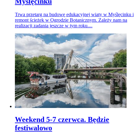
Myślęcinku
Trwa przetarg na budowę edukacyjnej wiaty w Myślęcinku i
remont ścieżek w Ogrodzie Botanicznym. Zależy nam na
realizacji zadania jeszcze w tym roku....
Weekend 5-7 czerwca. Będzie
festiwalowo