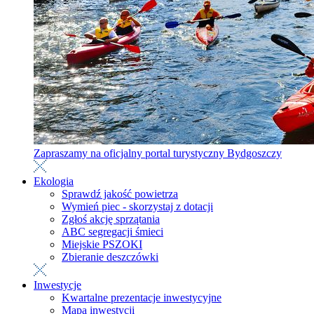
Zapraszamy na oficjalny portal turystyczny Bydgoszczy
Ekologia
Sprawdź jakość powietrza
Wymień piec - skorzystaj z dotacji
Zgłoś akcję sprzątania
ABC segregacji śmieci
Miejskie PSZOKI
Zbieranie deszczówki
Inwestycje
Kwartalne prezentacje inwestycyjne
Mapa inwestycji