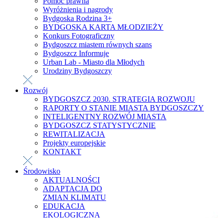
Pomoc prawna
Wyróżnienia i nagrody
Bydgoska Rodzina 3+
BYDGOSKA KARTA MŁODZIEŻY
Konkurs Fotograficzny
Bydgoszcz miastem równych szans
Bydgoszcz Informuje
Urban Lab - Miasto dla Młodych
Urodziny Bydgoszczy
Rozwój
BYDGOSZCZ 2030. STRATEGIA ROZWOJU
RAPORTY O STANIE MIASTA BYDGOSZCZY
INTELIGENTNY ROZWÓJ MIASTA
BYDGOSZCZ STATYSTYCZNIE
REWITALIZACJA
Projekty europejskie
KONTAKT
Środowisko
AKTUALNOŚCI
ADAPTACJA DO
ZMIAN KLIMATU
EDUKACJA
EKOLOGICZNA