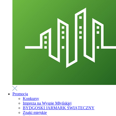
Promocja
Konkursy
Impreza na Wyspie Młyńskiej
BYDGOSKI JARMARK ŚWIĄTECZNY
Znaki miejskie