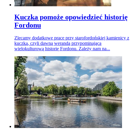
Kuczka pomoże opowiedzieć historię
Fordonu
Zlecamy dodatkowe prace przy starofordońskiej kamienicy z
kuczką, czyli dawną werandą przypominającą
wielokulturową historię Fordonu. Zależy nam na...