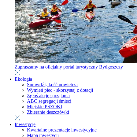
Zapraszamy na oficjalny portal turystyczny Bydgoszczy
Ekologia
Sprawdź jakość powietrza
Wymień piec - skorzystaj z dotacji
Zgłoś akcję sprzątania
ABC segregacji śmieci
Miejskie PSZOKI
Zbieranie deszczówki
Inwestycje
Kwartalne prezentacje inwestycyjne
Mapa inwestycji