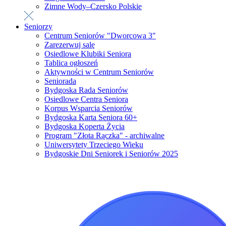
Zimne Wody–Czersko Polskie
Seniorzy
Centrum Seniorów "Dworcowa 3"
Zarezerwuj salę
Osiedlowe Klubiki Seniora
Tablica ogłoszeń
Aktywności w Centrum Seniorów
Seniorada
Bydgoska Rada Seniorów
Osiedlowe Centra Seniora
Korpus Wsparcia Seniorów
Bydgoska Karta Seniora 60+
Bydgoska Koperta Życia
Program "Złota Rączka" - archiwalne
Uniwersytety Trzeciego Wieku
Bydgoskie Dni Seniorek i Seniorów 2025