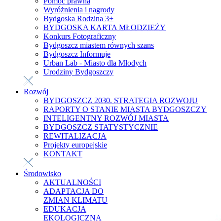
Pomoc prawna
Wyróżnienia i nagrody
Bydgoska Rodzina 3+
BYDGOSKA KARTA MŁODZIEŻY
Konkurs Fotograficzny
Bydgoszcz miastem równych szans
Bydgoszcz Informuje
Urban Lab - Miasto dla Młodych
Urodziny Bydgoszczy
Rozwój
BYDGOSZCZ 2030. STRATEGIA ROZWOJU
RAPORTY O STANIE MIASTA BYDGOSZCZY
INTELIGENTNY ROZWÓJ MIASTA
BYDGOSZCZ STATYSTYCZNIE
REWITALIZACJA
Projekty europejskie
KONTAKT
Środowisko
AKTUALNOŚCI
ADAPTACJA DO
ZMIAN KLIMATU
EDUKACJA
EKOLOGICZNA