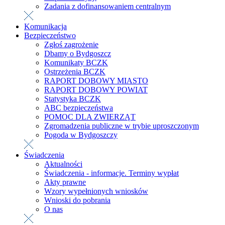
Zadania z dofinansowaniem centralnym
Komunikacja
Bezpieczeństwo
Zgłoś zagrożenie
Dbamy o Bydgoszcz
Komunikaty BCZK
Ostrzeżenia BCZK
RAPORT DOBOWY MIASTO
RAPORT DOBOWY POWIAT
Statystyka BCZK
ABC bezpieczeństwa
POMOC DLA ZWIERZĄT
Zgromadzenia publiczne w trybie uproszczonym
Pogoda w Bydgoszczy
Świadczenia
Aktualności
Świadczenia - informacje. Terminy wypłat
Akty prawne
Wzory wypełnionych wniosków
Wnioski do pobrania
O nas