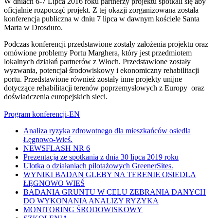
W dniach 6-7 Lipca 2016 roku partnerzy projektu spotkali się aby
oficjalnie rozpocząć projekt. Z tej okazji zorganizowana została
konferencja publiczna w dniu 7 lipca w dawnym kościele Santa
Marta w Drosduro.
Podczas konferencji przedstawione zostały założenia projektu oraz
omówione problemy Portu Marghera, który jest przedmiotem
lokalnych działań partnerów z Włoch. Przedstawione zostały
wyzwania, potencjał środowiskowy i ekonomiczny rehabilitacji
portu. Przedstawione również zostały inne projekty unijne
dotyczące rehabilitacji terenów poprzemysłowych z Europy oraz
doświadczenia europejskich sieci.
Program konferencji-EN
Analiza ryzyka zdrowotnego dla mieszkańców osiedla
Łęgnowo-Wieś.
NEWSFLASH NR 6
Prezentacja ze spotkania z dnia 30 lipca 2019 roku
Ulotka o działaniach pilotażowych GreenerSites.
WYNIKI BADAN GLEBY NA TERENIE OSIEDLA
ŁĘGNOWO WIEŚ
BADANIA GRUNTU W CELU ZEBRANIA DANYCH
DO WYKONANIA ANALIZY RYZYKA
MONITORING ŚRODOWISKOWY