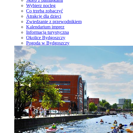
Sklep z pamiątkami
Wybierz nocleg
Co trzeba zobaczyć
Atrakcje dla dzieci
Zwiedzanie z przewodnikiem
Kalendarium imprez
Informacja turystyczna
Okolice Bydgoszczy
Pogoda w Bydgoszczy