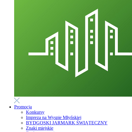
Promocja
Konkursy
Impreza na Wyspie Młyńskiej
BYDGOSKI JARMARK ŚWIĄTECZNY
Znaki miejskie