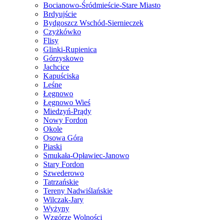
Bocianowo-Śródmieście-Stare Miasto
Brdyujście
Bydgoszcz Wschód-Siernieczek
Czyżkówko
Flisy
Glinki-Rupienica
Górzyskowo
Jachcice
Kapuściska
Leśne
Łęgnowo
Łęgnowo Wieś
Miedzyń-Prądy
Nowy Fordon
Okole
Osowa Góra
Piaski
Smukała-Opławiec-Janowo
Stary Fordon
Szwederowo
Tatrzańskie
Tereny Nadwiślańskie
Wilczak-Jary
Wyżyny
Wzgórze Wolności