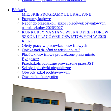
Edukacja
MIEJSKIE PROGRAMY EDUKACYJNE
Programy krajowe
Nabór do przedszkoli, szkół i placówek oświatowych
na rok szkolny 2026/2027
KONKURSY NA STANOWISKA DYREKTORÓW
SZKÓŁ I PLACÓWEK OŚWIATOWYCH W 2026
ROKU
Oferty pracy w placówkach oświatowych
Opieka nad dziećmi w wieku do lat 3
Placówki oświatowe prowadzone przez miasto
Bydgoszcz
Przedszkola publiczne prowadzone przez JST
Szkoły i placówki niepubliczne
Obwody szkół podstawowych
Otwarte konkursy ofert