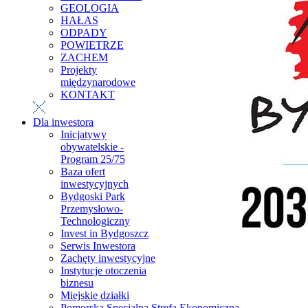
GEOLOGIA
HAŁAS
ODPADY
POWIETRZE
ZACHEM
Projekty
międzynarodowe
KONTAKT
Dla inwestora
Inicjatywy
obywatelskie -
Program 25/75
Baza ofert
inwestycyjnych
Bydgoski Park
Przemysłowo-
Technologiczny
Invest in Bydgoszcz
Serwis Inwestora
Zachęty inwestycyjne
Instytucje otoczenia
biznesu
Miejskie działki
Pomorska Specjalna Strefa Ekonomiczna