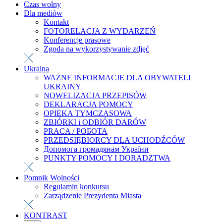
Czas wolny
Dla mediów
Kontakt
FOTORELACJA Z WYDARZEŃ
Konferencje prasowe
Zgoda na wykorzystywanie zdjęć
Ukraina
WAŻNE INFORMACJE DLA OBYWATELI
UKRAINY
NOWELIZACJA PRZEPISÓW
DEKLARACJA POMOCY
OPIEKA TYMCZASOWA
ZBIÓRKI i ODBIÓR DARÓW
PRACA / РОБОТА
PRZEDSIĘBIORCY DLA UCHODŹCÓW
Допомога громадянам України
PUNKTY POMOCY I DORADZTWA
Pomnik Wolności
Regulamin konkursu
Zarządzenie Prezydenta Miasta
KONTRAST