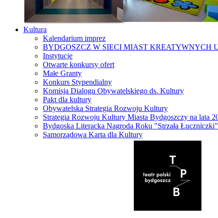
Kultura
Kalendarium imprez
BYDGOSZCZ W SIECI MIAST KREATYWNYCH 
Instytucje
Otwarte konkursy ofert
Małe Granty
Konkurs Stypendialny
Komisja Dialogu Obywatelskiego ds. Kultury
Pakt dla kultury
Obywatelska Strategia Rozwoju Kultury
Strategia Rozwoju Kultury Miasta Bydgoszczy na lata 
Bydgoska Literacka Nagroda Roku "Strzała Łuczniczki"
Samorządowa Karta dla Kultury