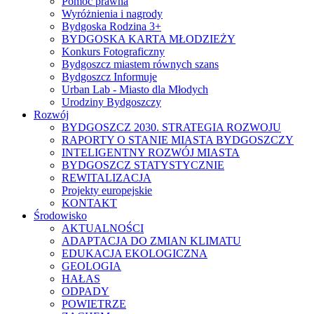
Pomoc prawna
Wyróżnienia i nagrody
Bydgoska Rodzina 3+
BYDGOSKA KARTA MŁODZIEŻY
Konkurs Fotograficzny
Bydgoszcz miastem równych szans
Bydgoszcz Informuje
Urban Lab - Miasto dla Młodych
Urodziny Bydgoszczy
Rozwój
BYDGOSZCZ 2030. STRATEGIA ROZWOJU
RAPORTY O STANIE MIASTA BYDGOSZCZY
INTELIGENTNY ROZWÓJ MIASTA
BYDGOSZCZ STATYSTYCZNIE
REWITALIZACJA
Projekty europejskie
KONTAKT
Środowisko
AKTUALNOŚCI
ADAPTACJA DO ZMIAN KLIMATU
EDUKACJA EKOLOGICZNA
GEOLOGIA
HAŁAS
ODPADY
POWIETRZE