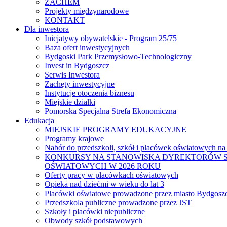
ZACHEM
Projekty międzynarodowe
KONTAKT
Dla inwestora
Inicjatywy obywatelskie - Program 25/75
Baza ofert inwestycyjnych
Bydgoski Park Przemysłowo-Technologiczny
Invest in Bydgoszcz
Serwis Inwestora
Zachęty inwestycyjne
Instytucje otoczenia biznesu
Miejskie działki
Pomorska Specjalna Strefa Ekonomiczna
Edukacja
MIEJSKIE PROGRAMY EDUKACYJNE
Programy krajowe
Nabór do przedszkoli, szkół i placówek oświatowych na
KONKURSY NA STANOWISKA DYREKTORÓW S
OŚWIATOWYCH W 2026 ROKU
Oferty pracy w placówkach oświatowych
Opieka nad dziećmi w wieku do lat 3
Placówki oświatowe prowadzone przez miasto Bydgosz
Przedszkola publiczne prowadzone przez JST
Szkoły i placówki niepubliczne
Obwody szkół podstawowych