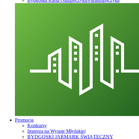
Bydgoska Karta Olimpijczyka/Paralimpijczyka
Promocja
Konkursy
Impreza na Wyspie Młyńskiej
BYDGOSKI JARMARK ŚWIĄTECZNY