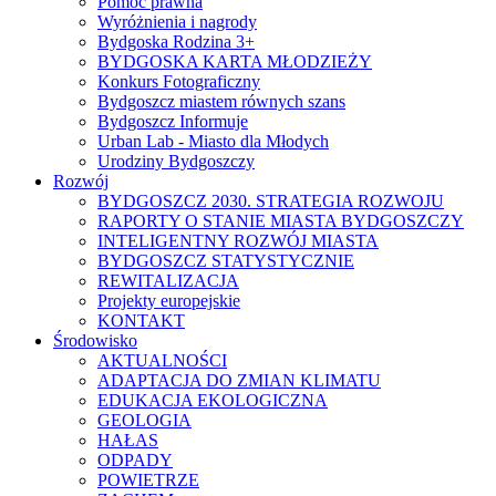
Pomoc prawna
Wyróżnienia i nagrody
Bydgoska Rodzina 3+
BYDGOSKA KARTA MŁODZIEŻY
Konkurs Fotograficzny
Bydgoszcz miastem równych szans
Bydgoszcz Informuje
Urban Lab - Miasto dla Młodych
Urodziny Bydgoszczy
Rozwój
BYDGOSZCZ 2030. STRATEGIA ROZWOJU
RAPORTY O STANIE MIASTA BYDGOSZCZY
INTELIGENTNY ROZWÓJ MIASTA
BYDGOSZCZ STATYSTYCZNIE
REWITALIZACJA
Projekty europejskie
KONTAKT
Środowisko
AKTUALNOŚCI
ADAPTACJA DO ZMIAN KLIMATU
EDUKACJA EKOLOGICZNA
GEOLOGIA
HAŁAS
ODPADY
POWIETRZE