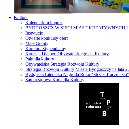
Kultura
Kalendarium imprez
BYDGOSZCZ W SIECI MIAST KREATYWNYCH 
Instytucje
Otwarte konkursy ofert
Małe Granty
Konkurs Stypendialny
Komisja Dialogu Obywatelskiego ds. Kultury
Pakt dla kultury
Obywatelska Strategia Rozwoju Kultury
Strategia Rozwoju Kultury Miasta Bydgoszczy na lata 
Bydgoska Literacka Nagroda Roku "Strzała Łuczniczki"
Samorządowa Karta dla Kultury