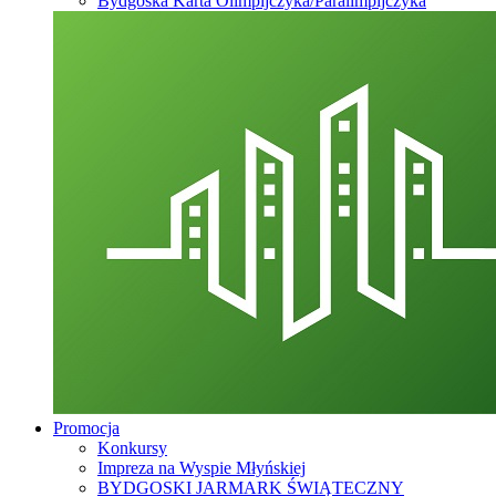
Bydgoska Karta Olimpijczyka/Paralimpijczyka
Promocja
Konkursy
Impreza na Wyspie Młyńskiej
BYDGOSKI JARMARK ŚWIĄTECZNY