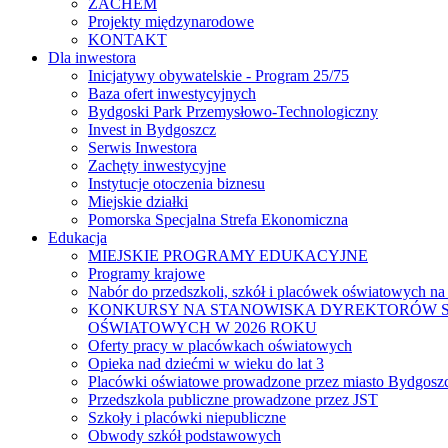
ZACHEM
Projekty międzynarodowe
KONTAKT
Dla inwestora
Inicjatywy obywatelskie - Program 25/75
Baza ofert inwestycyjnych
Bydgoski Park Przemysłowo-Technologiczny
Invest in Bydgoszcz
Serwis Inwestora
Zachęty inwestycyjne
Instytucje otoczenia biznesu
Miejskie działki
Pomorska Specjalna Strefa Ekonomiczna
Edukacja
MIEJSKIE PROGRAMY EDUKACYJNE
Programy krajowe
Nabór do przedszkoli, szkół i placówek oświatowych na
KONKURSY NA STANOWISKA DYREKTORÓW S
OŚWIATOWYCH W 2026 ROKU
Oferty pracy w placówkach oświatowych
Opieka nad dziećmi w wieku do lat 3
Placówki oświatowe prowadzone przez miasto Bydgosz
Przedszkola publiczne prowadzone przez JST
Szkoły i placówki niepubliczne
Obwody szkół podstawowych