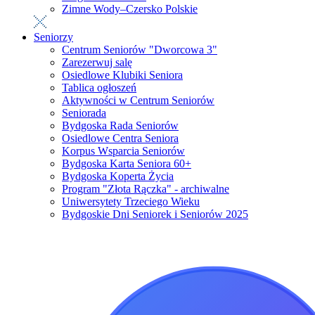
Zimne Wody–Czersko Polskie
Seniorzy
Centrum Seniorów "Dworcowa 3"
Zarezerwuj salę
Osiedlowe Klubiki Seniora
Tablica ogłoszeń
Aktywności w Centrum Seniorów
Seniorada
Bydgoska Rada Seniorów
Osiedlowe Centra Seniora
Korpus Wsparcia Seniorów
Bydgoska Karta Seniora 60+
Bydgoska Koperta Życia
Program "Złota Rączka" - archiwalne
Uniwersytety Trzeciego Wieku
Bydgoskie Dni Seniorek i Seniorów 2025