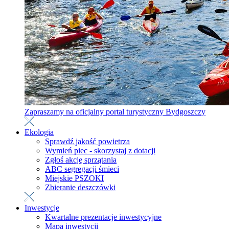
Zapraszamy na oficjalny portal turystyczny Bydgoszczy
Ekologia
Sprawdź jakość powietrza
Wymień piec - skorzystaj z dotacji
Zgłoś akcję sprzątania
ABC segregacji śmieci
Miejskie PSZOKI
Zbieranie deszczówki
Inwestycje
Kwartalne prezentacje inwestycyjne
Mapa inwestycji