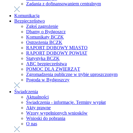
Zadania z dofinansowaniem centralnym
Komunikacja
Bezpieczeństwo
Zgłoś zagrożenie
Dbamy o Bydgoszcz
Komunikaty BCZK
Ostrzeżenia BCZK
RAPORT DOBOWY MIASTO
RAPORT DOBOWY POWIAT
Statystyka BCZK
ABC bezpieczeństwa
POMOC DLA ZWIERZĄT
Zgromadzenia publiczne w trybie uproszczonym
Pogoda w Bydgoszczy
Świadczenia
Aktualności
Świadczenia - informacje. Terminy wypłat
Akty prawne
Wzory wypełnionych wniosków
Wnioski do pobrania
O nas