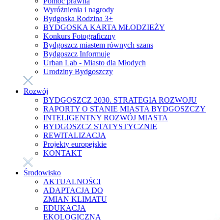
Pomoc prawna
Wyróżnienia i nagrody
Bydgoska Rodzina 3+
BYDGOSKA KARTA MŁODZIEŻY
Konkurs Fotograficzny
Bydgoszcz miastem równych szans
Bydgoszcz Informuje
Urban Lab - Miasto dla Młodych
Urodziny Bydgoszczy
Rozwój
BYDGOSZCZ 2030. STRATEGIA ROZWOJU
RAPORTY O STANIE MIASTA BYDGOSZCZY
INTELIGENTNY ROZWÓJ MIASTA
BYDGOSZCZ STATYSTYCZNIE
REWITALIZACJA
Projekty europejskie
KONTAKT
Środowisko
AKTUALNOŚCI
ADAPTACJA DO
ZMIAN KLIMATU
EDUKACJA
EKOLOGICZNA