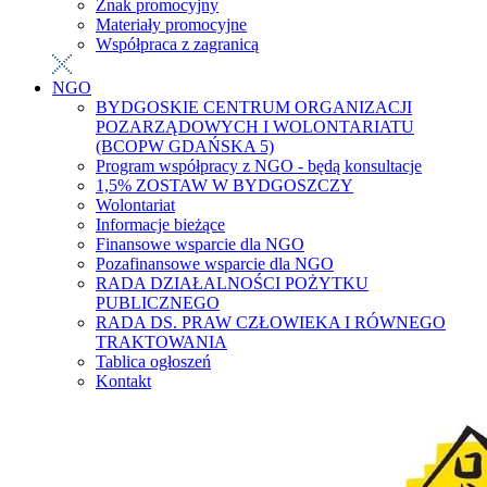
Znak promocyjny
Materiały promocyjne
Współpraca z zagranicą
NGO
BYDGOSKIE CENTRUM ORGANIZACJI
POZARZĄDOWYCH I WOLONTARIATU
(BCOPW GDAŃSKA 5)
Program współpracy z NGO - będą konsultacje
1,5% ZOSTAW W BYDGOSZCZY
Wolontariat
Informacje bieżące
Finansowe wsparcie dla NGO
Pozafinansowe wsparcie dla NGO
RADA DZIAŁALNOŚCI POŻYTKU
PUBLICZNEGO
RADA DS. PRAW CZŁOWIEKA I RÓWNEGO
TRAKTOWANIA
Tablica ogłoszeń
Kontakt