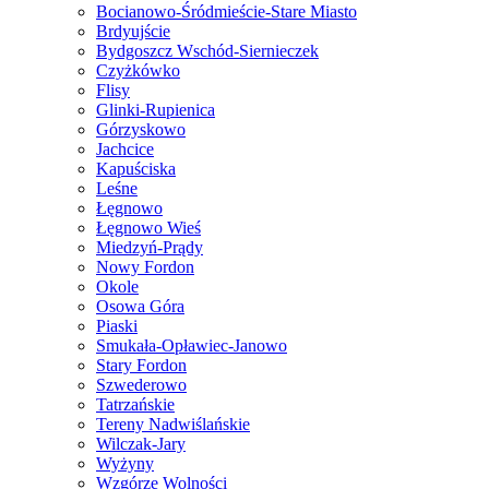
Bocianowo-Śródmieście-Stare Miasto
Brdyujście
Bydgoszcz Wschód-Siernieczek
Czyżkówko
Flisy
Glinki-Rupienica
Górzyskowo
Jachcice
Kapuściska
Leśne
Łęgnowo
Łęgnowo Wieś
Miedzyń-Prądy
Nowy Fordon
Okole
Osowa Góra
Piaski
Smukała-Opławiec-Janowo
Stary Fordon
Szwederowo
Tatrzańskie
Tereny Nadwiślańskie
Wilczak-Jary
Wyżyny
Wzgórze Wolności