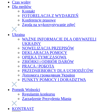
Czas wolny
Dla mediów
Kontakt
FOTORELACJA Z WYDARZEŃ
Konferencje prasowe
Zgoda na wykorzystywanie zdjęć
Ukraina
WAŻNE INFORMACJE DLA OBYWATELI
UKRAINY
NOWELIZACJA PRZEPISÓW
DEKLARACJA POMOCY
OPIEKA TYMCZASOWA
ZBIÓRKI i ODBIÓR DARÓW
PRACA / РОБОТА
PRZEDSIĘBIORCY DLA UCHODŹCÓW
Допомога громадянам України
PUNKTY POMOCY I DORADZTWA
Pomnik Wolności
Regulamin konkursu
Zarządzenie Prezydenta Miasta
KONTRAST