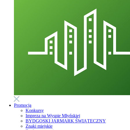
Promocja
Konkursy
Impreza na Wyspie Młyńskiej
BYDGOSKI JARMARK ŚWIĄTECZNY
Znaki miejskie