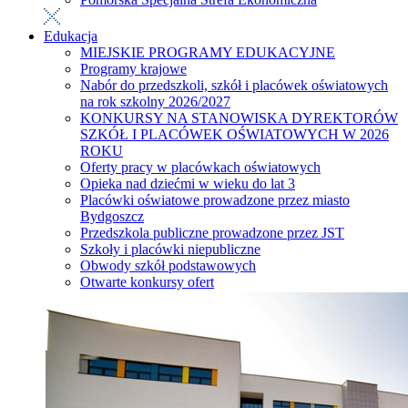
Edukacja
MIEJSKIE PROGRAMY EDUKACYJNE
Programy krajowe
Nabór do przedszkoli, szkół i placówek oświatowych
na rok szkolny 2026/2027
KONKURSY NA STANOWISKA DYREKTORÓW
SZKÓŁ I PLACÓWEK OŚWIATOWYCH W 2026
ROKU
Oferty pracy w placówkach oświatowych
Opieka nad dziećmi w wieku do lat 3
Placówki oświatowe prowadzone przez miasto
Bydgoszcz
Przedszkola publiczne prowadzone przez JST
Szkoły i placówki niepubliczne
Obwody szkół podstawowych
Otwarte konkursy ofert