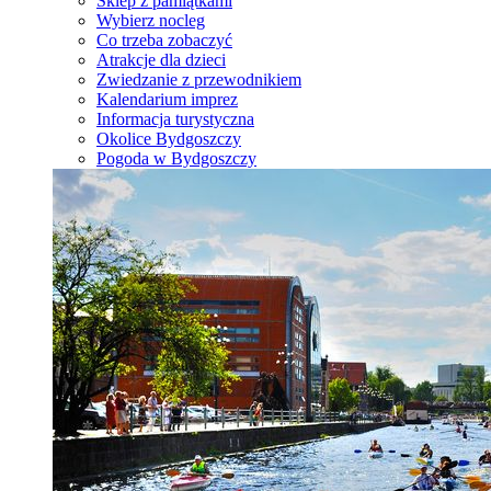
Sklep z pamiątkami
Wybierz nocleg
Co trzeba zobaczyć
Atrakcje dla dzieci
Zwiedzanie z przewodnikiem
Kalendarium imprez
Informacja turystyczna
Okolice Bydgoszczy
Pogoda w Bydgoszczy