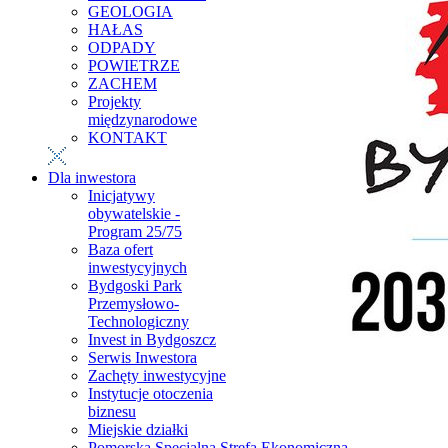
GEOLOGIA
HAŁAS
ODPADY
POWIETRZE
ZACHEM
Projekty
międzynarodowe
KONTAKT
Dla inwestora
Inicjatywy
obywatelskie -
Program 25/75
Baza ofert
inwestycyjnych
Bydgoski Park
Przemysłowo-
Technologiczny
Invest in Bydgoszcz
Serwis Inwestora
Zachęty inwestycyjne
Instytucje otoczenia
biznesu
Miejskie działki
Pomorska Specjalna Strefa Ekonomiczna