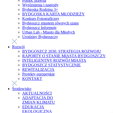
Pomoc prawna
Wyróżnienia i nagrody
Bydgoska Rodzina 3+
BYDGOSKA KARTA MŁODZIEŻY
Konkurs Fotograficzny
Bydgoszcz miastem równych szans
Bydgoszcz Informuje
Urban Lab - Miasto dla Młodych
Urodziny Bydgoszczy
Rozwój
BYDGOSZCZ 2030. STRATEGIA ROZWOJU
RAPORTY O STANIE MIASTA BYDGOSZCZY
INTELIGENTNY ROZWÓJ MIASTA
BYDGOSZCZ STATYSTYCZNIE
REWITALIZACJA
Projekty europejskie
KONTAKT
Środowisko
AKTUALNOŚCI
ADAPTACJA DO
ZMIAN KLIMATU
EDUKACJA
EKOLOGICZNA