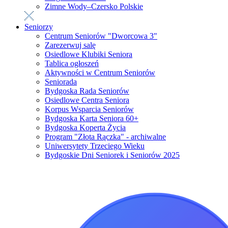
Zimne Wody–Czersko Polskie
Seniorzy
Centrum Seniorów "Dworcowa 3"
Zarezerwuj salę
Osiedlowe Klubiki Seniora
Tablica ogłoszeń
Aktywności w Centrum Seniorów
Seniorada
Bydgoska Rada Seniorów
Osiedlowe Centra Seniora
Korpus Wsparcia Seniorów
Bydgoska Karta Seniora 60+
Bydgoska Koperta Życia
Program "Złota Rączka" - archiwalne
Uniwersytety Trzeciego Wieku
Bydgoskie Dni Seniorek i Seniorów 2025