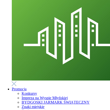
Promocja
Konkursy
Impreza na Wyspie Młyńskiej
BYDGOSKI JARMARK ŚWIĄTECZNY
Znaki miejskie