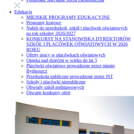
Edukacja
MIEJSKIE PROGRAMY EDUKACYJNE
Programy krajowe
Nabór do przedszkoli, szkół i placówek oświatowych
na rok szkolny 2026/2027
KONKURSY NA STANOWISKA DYREKTORÓW
SZKÓŁ I PLACÓWEK OŚWIATOWYCH W 2026
ROKU
Oferty pracy w placówkach oświatowych
Opieka nad dziećmi w wieku do lat 3
Placówki oświatowe prowadzone przez miasto
Bydgoszcz
Przedszkola publiczne prowadzone przez JST
Szkoły i placówki niepubliczne
Obwody szkół podstawowych
Otwarte konkursy ofert