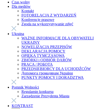
Czas wolny
Dla mediów
Kontakt
FOTORELACJA Z WYDARZEŃ
Konferencje prasowe
Zgoda na wykorzystywanie zdjęć
Ukraina
WAŻNE INFORMACJE DLA OBYWATELI
UKRAINY
NOWELIZACJA PRZEPISÓW
DEKLARACJA POMOCY
OPIEKA TYMCZASOWA
ZBIÓRKI i ODBIÓR DARÓW
PRACA / РОБОТА
PRZEDSIĘBIORCY DLA UCHODŹCÓW
Допомога громадянам України
PUNKTY POMOCY I DORADZTWA
Pomnik Wolności
Regulamin konkursu
Zarządzenie Prezydenta Miasta
KONTRAST