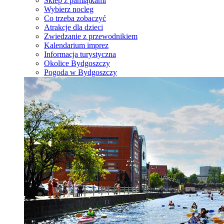
Sklep z pamiątkami
Wybierz nocleg
Co trzeba zobaczyć
Atrakcje dla dzieci
Zwiedzanie z przewodnikiem
Kalendarium imprez
Informacja turystyczna
Okolice Bydgoszczy
Pogoda w Bydgoszczy