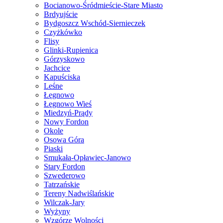
Bocianowo-Śródmieście-Stare Miasto
Brdyujście
Bydgoszcz Wschód-Siernieczek
Czyżkówko
Flisy
Glinki-Rupienica
Górzyskowo
Jachcice
Kapuściska
Leśne
Łęgnowo
Łęgnowo Wieś
Miedzyń-Prądy
Nowy Fordon
Okole
Osowa Góra
Piaski
Smukała-Opławiec-Janowo
Stary Fordon
Szwederowo
Tatrzańskie
Tereny Nadwiślańskie
Wilczak-Jary
Wyżyny
Wzgórze Wolności