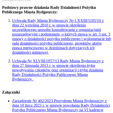
Podstawy prawne działania Rady Działalności Pożytku
Publicznego Miasta Bydgoszczy:
Uchwała Rady Miasta Bydgoszczy Nr LXXIII/1105/10 z
dnia 22 września 2010 r. w sprawie określenia
szczegółowego sposobu konsultowania z organizacjami
pozarządowymi i podmiotami, o których mowa w art. 3 ust. 3
ustawy o działalności pożytku publicznego i wolontariacie lub
radą działalności pożytku publicznego, projektów aktów
prawa miejscowego w dziedzinach dotyczących ich
działalności statutowej.
Uchwała Nr XLVIII/1057/13 Rady Miasta Bydgoszczy z
dnia 27 listopada 2013 r. w sprawie określenia trybu
powoływania członków oraz organizacji i trybu działania
Rady Działalności Pożytku Publicznego Miasta
Bydgoszczy.
Załączniki
Zarządzenie Nr 402/2023 Prezydenta Miasta Bydgoszczy z
dnia 10 lipca 2023 r. w sprawie powołania Rady Działalności
Pożytku Publicznego Miasta Bydgoszczy na VI kadencję