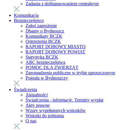
Zadania z dofinansowaniem centralnym
Komunikacja
Bezpieczeństwo
Zgłoś zagrożenie
Dbamy o Bydgoszcz
Komunikaty BCZK
Ostrzeżenia BCZK
RAPORT DOBOWY MIASTO
RAPORT DOBOWY POWIAT
Statystyka BCZK
ABC bezpieczeństwa
POMOC DLA ZWIERZĄT
Zgromadzenia publiczne w trybie uproszczonym
Pogoda w Bydgoszczy
Świadczenia
Aktualności
Świadczenia - informacje. Terminy wypłat
Akty prawne
Wzory wypełnionych wniosków
Wnioski do pobrania
O nas