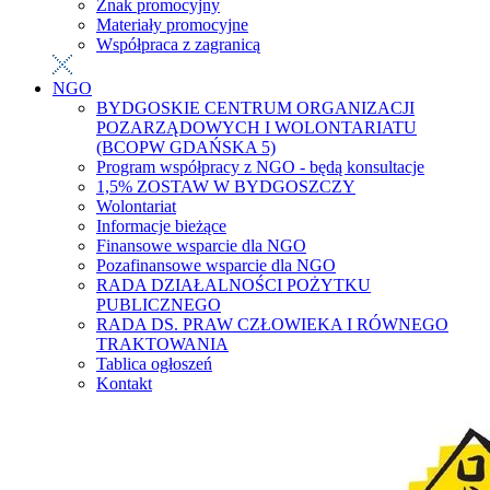
Znak promocyjny
Materiały promocyjne
Współpraca z zagranicą
NGO
BYDGOSKIE CENTRUM ORGANIZACJI
POZARZĄDOWYCH I WOLONTARIATU
(BCOPW GDAŃSKA 5)
Program współpracy z NGO - będą konsultacje
1,5% ZOSTAW W BYDGOSZCZY
Wolontariat
Informacje bieżące
Finansowe wsparcie dla NGO
Pozafinansowe wsparcie dla NGO
RADA DZIAŁALNOŚCI POŻYTKU
PUBLICZNEGO
RADA DS. PRAW CZŁOWIEKA I RÓWNEGO
TRAKTOWANIA
Tablica ogłoszeń
Kontakt