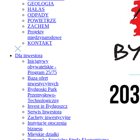
GEOLOGIA
HAŁAS
ODPADY
POWIETRZE
ZACHEM
Projekty
międzynarodowe
KONTAKT
Dla inwestora
Inicjatywy
obywatelskie -
Program 25/75
Baza ofert
inwestycyjnych
Bydgoski Park
Przemysłowo-
Technologiczny
Invest in Bydgoszcz
Serwis Inwestora
Zachęty inwestycyjne
Instytucje otoczenia
biznesu
Miejskie działki
Pomorska Specjalna Strefa Ekonomiczna