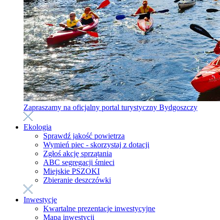
Zapraszamy na oficjalny portal turystyczny Bydgoszczy
Ekologia
Sprawdź jakość powietrza
Wymień piec - skorzystaj z dotacji
Zgłoś akcję sprzątania
ABC segregacji śmieci
Miejskie PSZOKI
Zbieranie deszczówki
Inwestycje
Kwartalne prezentacje inwestycyjne
Mapa inwestycji