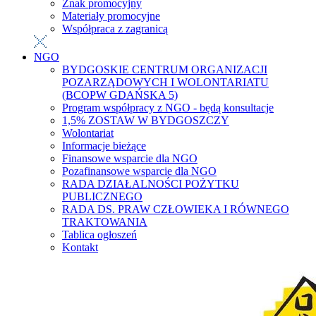
Znak promocyjny
Materiały promocyjne
Współpraca z zagranicą
NGO
BYDGOSKIE CENTRUM ORGANIZACJI
POZARZĄDOWYCH I WOLONTARIATU
(BCOPW GDAŃSKA 5)
Program współpracy z NGO - będą konsultacje
1,5% ZOSTAW W BYDGOSZCZY
Wolontariat
Informacje bieżące
Finansowe wsparcie dla NGO
Pozafinansowe wsparcie dla NGO
RADA DZIAŁALNOŚCI POŻYTKU
PUBLICZNEGO
RADA DS. PRAW CZŁOWIEKA I RÓWNEGO
TRAKTOWANIA
Tablica ogłoszeń
Kontakt