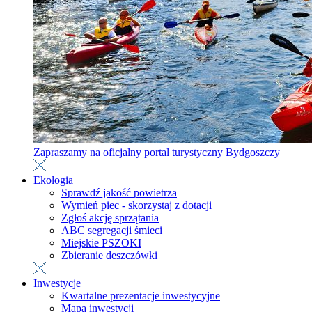
Zapraszamy na oficjalny portal turystyczny Bydgoszczy
Ekologia
Sprawdź jakość powietrza
Wymień piec - skorzystaj z dotacji
Zgłoś akcję sprzątania
ABC segregacji śmieci
Miejskie PSZOKI
Zbieranie deszczówki
Inwestycje
Kwartalne prezentacje inwestycyjne
Mapa inwestycji