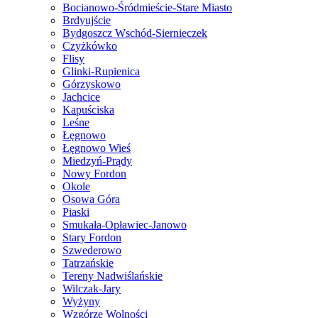
Bocianowo-Śródmieście-Stare Miasto
Brdyujście
Bydgoszcz Wschód-Siernieczek
Czyżkówko
Flisy
Glinki-Rupienica
Górzyskowo
Jachcice
Kapuściska
Leśne
Łęgnowo
Łęgnowo Wieś
Miedzyń-Prądy
Nowy Fordon
Okole
Osowa Góra
Piaski
Smukała-Opławiec-Janowo
Stary Fordon
Szwederowo
Tatrzańskie
Tereny Nadwiślańskie
Wilczak-Jary
Wyżyny
Wzgórze Wolności