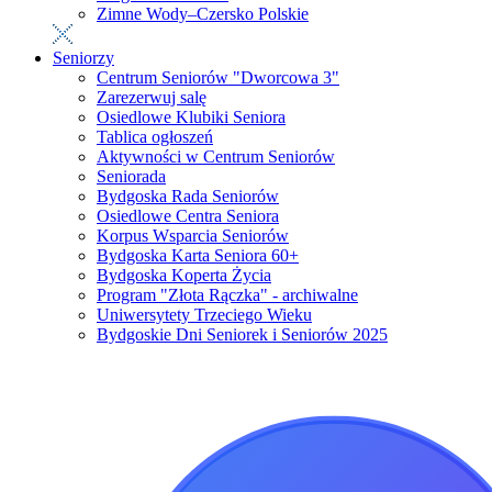
Zimne Wody–Czersko Polskie
Seniorzy
Centrum Seniorów "Dworcowa 3"
Zarezerwuj salę
Osiedlowe Klubiki Seniora
Tablica ogłoszeń
Aktywności w Centrum Seniorów
Seniorada
Bydgoska Rada Seniorów
Osiedlowe Centra Seniora
Korpus Wsparcia Seniorów
Bydgoska Karta Seniora 60+
Bydgoska Koperta Życia
Program "Złota Rączka" - archiwalne
Uniwersytety Trzeciego Wieku
Bydgoskie Dni Seniorek i Seniorów 2025