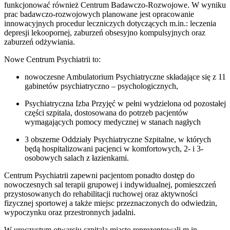
funkcjonować również Centrum Badawczo-Rozwojowe. W wyniku
prac badawczo-rozwojowych planowane jest opracowanie
innowacyjnych procedur leczniczych dotyczących m.in.: leczenia
depresji lekoopornej, zaburzeń obsesyjno kompulsyjnych oraz
zaburzeń odżywiania.
Nowe Centrum Psychiatrii to:
nowoczesne Ambulatorium Psychiatryczne składające się z 11
gabinetów psychiatryczno – psychologicznych,
Psychiatryczna Izba Przyjęć w pełni wydzielona od pozostałej
części szpitala, dostosowana do potrzeb pacjentów
wymagających pomocy medycznej w stanach nagłych
3 obszerne Oddziały Psychiatryczne Szpitalne, w których
będą hospitalizowani pacjenci w komfortowych, 2- i 3-
osobowych salach z łazienkami.
Centrum Psychiatrii zapewni pacjentom ponadto dostęp do
nowoczesnych sal terapii grupowej i indywidualnej, pomieszczeń
przystosowanych do rehabilitacji ruchowej oraz aktywności
fizycznej sportowej a także miejsc przeznaczonych do odwiedzin,
wypoczynku oraz przestronnych jadalni.
W uroczystym otwarciu szpitala miasto reprezentowali m.in