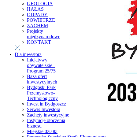
GEOLOGIA
HAŁAS
ODPADY
POWIETRZE
ZACHEM
Projekty
międzynarodowe
KONTAKT
Dla inwestora
Inicjatywy
obywatelskie -
Program 25/75
Baza ofert
inwestycyjnych
Bydgoski Park
Przemysłowo-
Technologiczny
Invest in Bydgoszcz
Serwis Inwestora
Zachęty inwestycyjne
Instytucje otoczenia
biznesu
Miejskie działki
Pomorska Specjalna Strefa Ekonomiczna