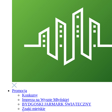
Promocja
Konkursy
Impreza na Wyspie Młyńskiej
BYDGOSKI JARMARK ŚWIĄTECZNY
Znaki miejskie