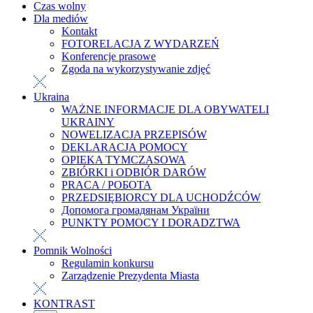
Czas wolny
Dla mediów
Kontakt
FOTORELACJA Z WYDARZEŃ
Konferencje prasowe
Zgoda na wykorzystywanie zdjęć
Ukraina
WAŻNE INFORMACJE DLA OBYWATELI
UKRAINY
NOWELIZACJA PRZEPISÓW
DEKLARACJA POMOCY
OPIEKA TYMCZASOWA
ZBIÓRKI i ODBIÓR DARÓW
PRACA / РОБОТА
PRZEDSIĘBIORCY DLA UCHODŹCÓW
Допомога громадянам України
PUNKTY POMOCY I DORADZTWA
Pomnik Wolności
Regulamin konkursu
Zarządzenie Prezydenta Miasta
KONTRAST