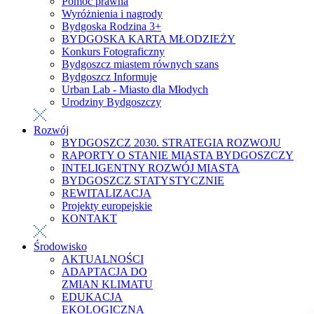
Pomoc prawna
Wyróżnienia i nagrody
Bydgoska Rodzina 3+
BYDGOSKA KARTA MŁODZIEŻY
Konkurs Fotograficzny
Bydgoszcz miastem równych szans
Bydgoszcz Informuje
Urban Lab - Miasto dla Młodych
Urodziny Bydgoszczy
Rozwój
BYDGOSZCZ 2030. STRATEGIA ROZWOJU
RAPORTY O STANIE MIASTA BYDGOSZCZY
INTELIGENTNY ROZWÓJ MIASTA
BYDGOSZCZ STATYSTYCZNIE
REWITALIZACJA
Projekty europejskie
KONTAKT
Środowisko
AKTUALNOŚCI
ADAPTACJA DO
ZMIAN KLIMATU
EDUKACJA
EKOLOGICZNA