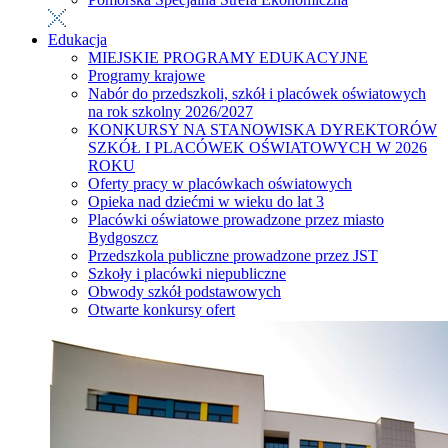
Edukacja
MIEJSKIE PROGRAMY EDUKACYJNE
Programy krajowe
Nabór do przedszkoli, szkół i placówek oświatowych
na rok szkolny 2026/2027
KONKURSY NA STANOWISKA DYREKTORÓW
SZKÓŁ I PLACÓWEK OŚWIATOWYCH W 2026
ROKU
Oferty pracy w placówkach oświatowych
Opieka nad dziećmi w wieku do lat 3
Placówki oświatowe prowadzone przez miasto
Bydgoszcz
Przedszkola publiczne prowadzone przez JST
Szkoły i placówki niepubliczne
Obwody szkół podstawowych
Otwarte konkursy ofert