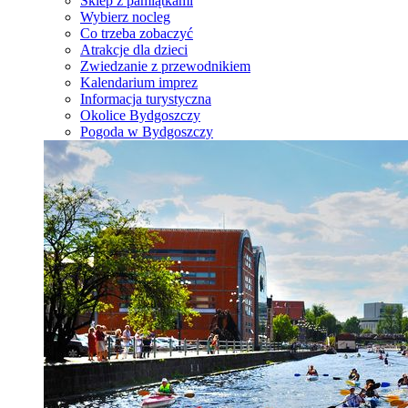
Sklep z pamiątkami
Wybierz nocleg
Co trzeba zobaczyć
Atrakcje dla dzieci
Zwiedzanie z przewodnikiem
Kalendarium imprez
Informacja turystyczna
Okolice Bydgoszczy
Pogoda w Bydgoszczy