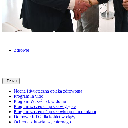
Zdrowie
Drukuj
Nocna i świąteczna opieka zdrowotna
Program In vitro
Program Wcześniak w domu
Program szczepień przeciw grypie
Program szczepień przeciwko pneumokokom
Domowe KTG dla kobiet w ciąży
Ochrona zdrowia psychicznego