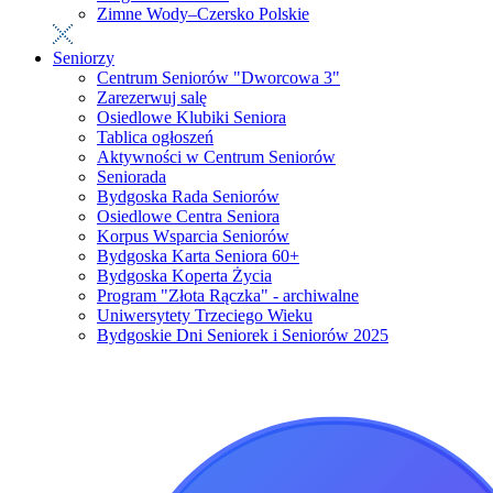
Zimne Wody–Czersko Polskie
Seniorzy
Centrum Seniorów "Dworcowa 3"
Zarezerwuj salę
Osiedlowe Klubiki Seniora
Tablica ogłoszeń
Aktywności w Centrum Seniorów
Seniorada
Bydgoska Rada Seniorów
Osiedlowe Centra Seniora
Korpus Wsparcia Seniorów
Bydgoska Karta Seniora 60+
Bydgoska Koperta Życia
Program "Złota Rączka" - archiwalne
Uniwersytety Trzeciego Wieku
Bydgoskie Dni Seniorek i Seniorów 2025