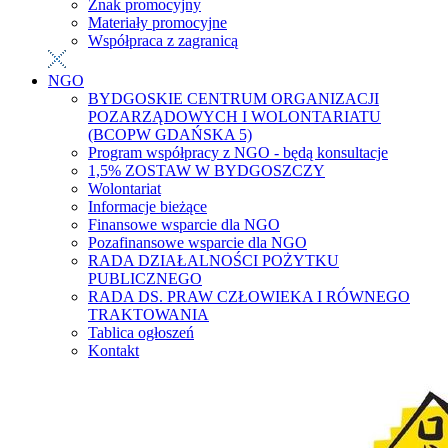
Znak promocyjny
Materiały promocyjne
Współpraca z zagranicą
NGO
BYDGOSKIE CENTRUM ORGANIZACJI
POZARZĄDOWYCH I WOLONTARIATU
(BCOPW GDAŃSKA 5)
Program współpracy z NGO - będą konsultacje
1,5% ZOSTAW W BYDGOSZCZY
Wolontariat
Informacje bieżące
Finansowe wsparcie dla NGO
Pozafinansowe wsparcie dla NGO
RADA DZIAŁALNOŚCI POŻYTKU
PUBLICZNEGO
RADA DS. PRAW CZŁOWIEKA I RÓWNEGO
TRAKTOWANIA
Tablica ogłoszeń
Kontakt