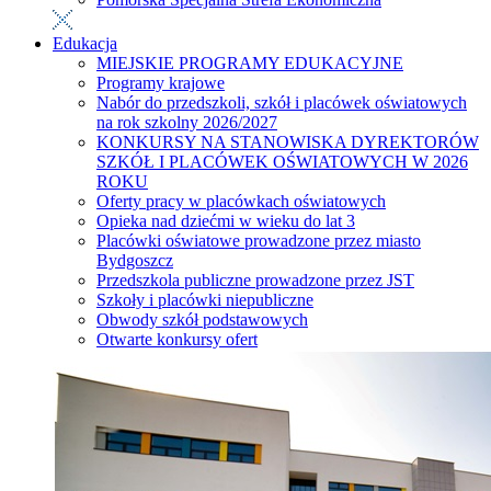
Edukacja
MIEJSKIE PROGRAMY EDUKACYJNE
Programy krajowe
Nabór do przedszkoli, szkół i placówek oświatowych
na rok szkolny 2026/2027
KONKURSY NA STANOWISKA DYREKTORÓW
SZKÓŁ I PLACÓWEK OŚWIATOWYCH W 2026
ROKU
Oferty pracy w placówkach oświatowych
Opieka nad dziećmi w wieku do lat 3
Placówki oświatowe prowadzone przez miasto
Bydgoszcz
Przedszkola publiczne prowadzone przez JST
Szkoły i placówki niepubliczne
Obwody szkół podstawowych
Otwarte konkursy ofert