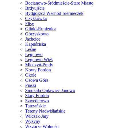
Bocianowo-Śródmieście-Stare Miasto
Brdyujście
Bydgoszcz Wschód-Siernieczek
Czyżkówko
Flisy
Glinki-Rupienica
Górzyskowo
Jachcice
Kapuściska
Leśne
Łęgnowo
Łęgnowo Wieś
Miedzyń-Prądy
Nowy Fordon
Okole
Osowa Góra
Piaski
Smukała-Opławiec-Janowo
Stary Fordon
Szwederowo
Tatrzańskie
Tereny Nadwiślańskie
Wilczak-Jary
Wyżyny
Wzgórze Wolności