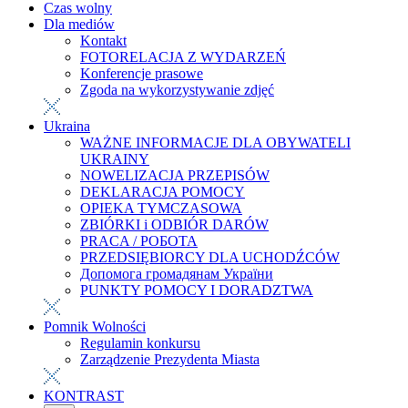
Czas wolny
Dla mediów
Kontakt
FOTORELACJA Z WYDARZEŃ
Konferencje prasowe
Zgoda na wykorzystywanie zdjęć
Ukraina
WAŻNE INFORMACJE DLA OBYWATELI
UKRAINY
NOWELIZACJA PRZEPISÓW
DEKLARACJA POMOCY
OPIEKA TYMCZASOWA
ZBIÓRKI i ODBIÓR DARÓW
PRACA / РОБОТА
PRZEDSIĘBIORCY DLA UCHODŹCÓW
Допомога громадянам України
PUNKTY POMOCY I DORADZTWA
Pomnik Wolności
Regulamin konkursu
Zarządzenie Prezydenta Miasta
KONTRAST