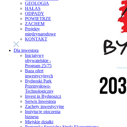
GEOLOGIA
HAŁAS
ODPADY
POWIETRZE
ZACHEM
Projekty
międzynarodowe
KONTAKT
Dla inwestora
Inicjatywy
obywatelskie -
Program 25/75
Baza ofert
inwestycyjnych
Bydgoski Park
Przemysłowo-
Technologiczny
Invest in Bydgoszcz
Serwis Inwestora
Zachęty inwestycyjne
Instytucje otoczenia
biznesu
Miejskie działki
Pomorska Specjalna Strefa Ekonomiczna