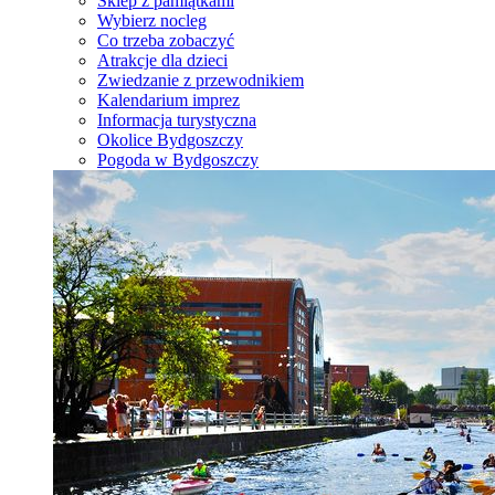
Sklep z pamiątkami
Wybierz nocleg
Co trzeba zobaczyć
Atrakcje dla dzieci
Zwiedzanie z przewodnikiem
Kalendarium imprez
Informacja turystyczna
Okolice Bydgoszczy
Pogoda w Bydgoszczy