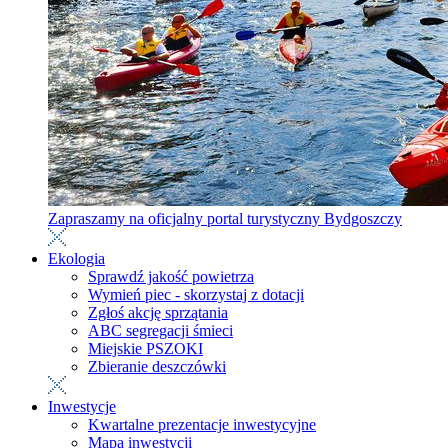
Zapraszamy na oficjalny portal turystyczny Bydgoszczy
Ekologia
Sprawdź jakość powietrza
Wymień piec - skorzystaj z dotacji
Zgłoś akcję sprzątania
ABC segregacji śmieci
Miejskie PSZOKI
Zbieranie deszczówki
Inwestycje
Kwartalne prezentacje inwestycyjne
Mapa inwestycji