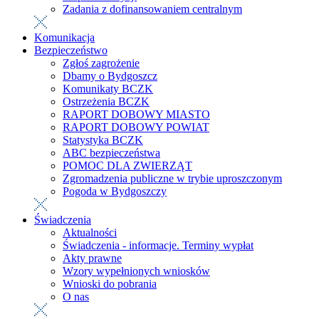
Zadania z dofinansowaniem centralnym
Komunikacja
Bezpieczeństwo
Zgłoś zagrożenie
Dbamy o Bydgoszcz
Komunikaty BCZK
Ostrzeżenia BCZK
RAPORT DOBOWY MIASTO
RAPORT DOBOWY POWIAT
Statystyka BCZK
ABC bezpieczeństwa
POMOC DLA ZWIERZĄT
Zgromadzenia publiczne w trybie uproszczonym
Pogoda w Bydgoszczy
Świadczenia
Aktualności
Świadczenia - informacje. Terminy wypłat
Akty prawne
Wzory wypełnionych wniosków
Wnioski do pobrania
O nas