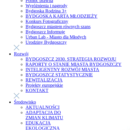
Pomoc prawna
Wyróżnienia i nagrody
Bydgoska Rodzina 3+
BYDGOSKA KARTA MŁODZIEŻY
Konkurs Fotograficzny
Bydgoszcz miastem równych szans
Bydgoszcz Informuje
Urban Lab - Miasto dla Młodych
Urodziny Bydgoszczy
Rozwój
BYDGOSZCZ 2030. STRATEGIA ROZWOJU
RAPORTY O STANIE MIASTA BYDGOSZCZY
INTELIGENTNY ROZWÓJ MIASTA
BYDGOSZCZ STATYSTYCZNIE
REWITALIZACJA
Projekty europejskie
KONTAKT
Środowisko
AKTUALNOŚCI
ADAPTACJA DO
ZMIAN KLIMATU
EDUKACJA
EKOLOGICZNA