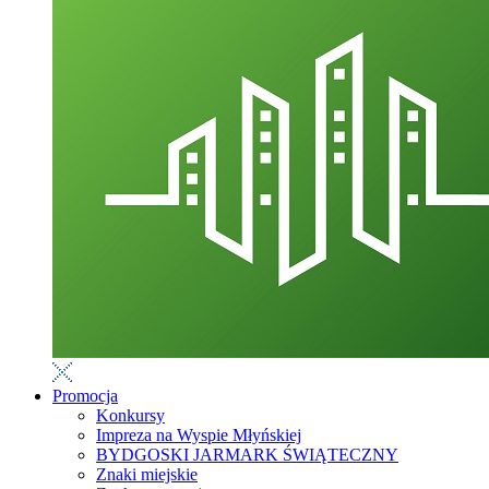
Promocja
Konkursy
Impreza na Wyspie Młyńskiej
BYDGOSKI JARMARK ŚWIĄTECZNY
Znaki miejskie