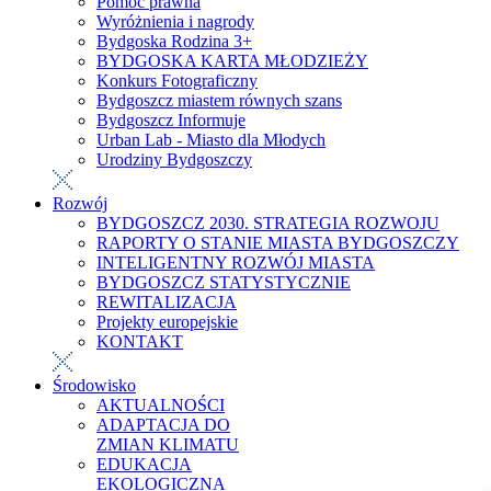
Pomoc prawna
Wyróżnienia i nagrody
Bydgoska Rodzina 3+
BYDGOSKA KARTA MŁODZIEŻY
Konkurs Fotograficzny
Bydgoszcz miastem równych szans
Bydgoszcz Informuje
Urban Lab - Miasto dla Młodych
Urodziny Bydgoszczy
Rozwój
BYDGOSZCZ 2030. STRATEGIA ROZWOJU
RAPORTY O STANIE MIASTA BYDGOSZCZY
INTELIGENTNY ROZWÓJ MIASTA
BYDGOSZCZ STATYSTYCZNIE
REWITALIZACJA
Projekty europejskie
KONTAKT
Środowisko
AKTUALNOŚCI
ADAPTACJA DO
ZMIAN KLIMATU
EDUKACJA
EKOLOGICZNA