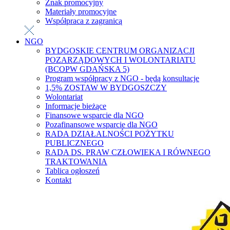
Znak promocyjny
Materiały promocyjne
Współpraca z zagranicą
NGO
BYDGOSKIE CENTRUM ORGANIZACJI
POZARZĄDOWYCH I WOLONTARIATU
(BCOPW GDAŃSKA 5)
Program współpracy z NGO - będą konsultacje
1,5% ZOSTAW W BYDGOSZCZY
Wolontariat
Informacje bieżące
Finansowe wsparcie dla NGO
Pozafinansowe wsparcie dla NGO
RADA DZIAŁALNOŚCI POŻYTKU
PUBLICZNEGO
RADA DS. PRAW CZŁOWIEKA I RÓWNEGO
TRAKTOWANIA
Tablica ogłoszeń
Kontakt