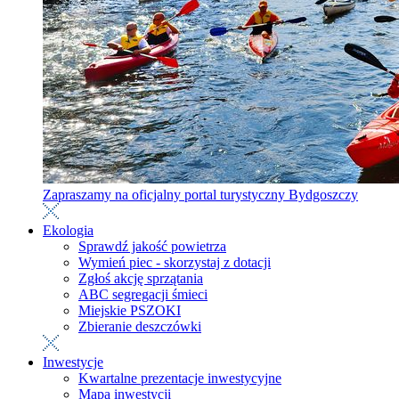
Zapraszamy na oficjalny portal turystyczny Bydgoszczy
Ekologia
Sprawdź jakość powietrza
Wymień piec - skorzystaj z dotacji
Zgłoś akcję sprzątania
ABC segregacji śmieci
Miejskie PSZOKI
Zbieranie deszczówki
Inwestycje
Kwartalne prezentacje inwestycyjne
Mapa inwestycji