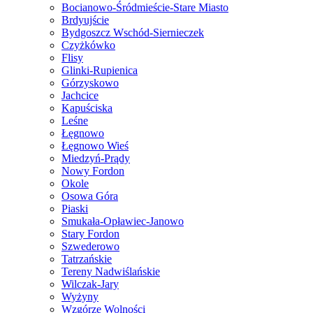
Bocianowo-Śródmieście-Stare Miasto
Brdyujście
Bydgoszcz Wschód-Siernieczek
Czyżkówko
Flisy
Glinki-Rupienica
Górzyskowo
Jachcice
Kapuściska
Leśne
Łęgnowo
Łęgnowo Wieś
Miedzyń-Prądy
Nowy Fordon
Okole
Osowa Góra
Piaski
Smukała-Opławiec-Janowo
Stary Fordon
Szwederowo
Tatrzańskie
Tereny Nadwiślańskie
Wilczak-Jary
Wyżyny
Wzgórze Wolności