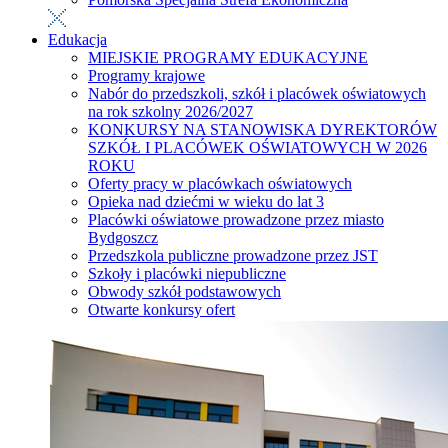
Edukacja
MIEJSKIE PROGRAMY EDUKACYJNE
Programy krajowe
Nabór do przedszkoli, szkół i placówek oświatowych
na rok szkolny 2026/2027
KONKURSY NA STANOWISKA DYREKTORÓW
SZKÓŁ I PLACÓWEK OŚWIATOWYCH W 2026
ROKU
Oferty pracy w placówkach oświatowych
Opieka nad dziećmi w wieku do lat 3
Placówki oświatowe prowadzone przez miasto
Bydgoszcz
Przedszkola publiczne prowadzone przez JST
Szkoły i placówki niepubliczne
Obwody szkół podstawowych
Otwarte konkursy ofert