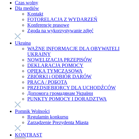
Czas wolny
Dla mediów
Kontakt
FOTORELACJA Z WYDARZEŃ
Konferencje prasowe
Zgoda na wykorzystywanie zdjęć
Ukraina
WAŻNE INFORMACJE DLA OBYWATELI
UKRAINY
NOWELIZACJA PRZEPISÓW
DEKLARACJA POMOCY
OPIEKA TYMCZASOWA
ZBIÓRKI i ODBIÓR DARÓW
PRACA / РОБОТА
PRZEDSIĘBIORCY DLA UCHODŹCÓW
Допомога громадянам України
PUNKTY POMOCY I DORADZTWA
Pomnik Wolności
Regulamin konkursu
Zarządzenie Prezydenta Miasta
KONTRAST