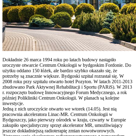
Dokładnie 26 marca 1994 roku po latach budowy nastąpiło
uroczyste otwarcie Centrum Onkologii w bydgoskim Fordonie. Do
użytku oddano 150 łóżek, ale bardzo szybko okazało się, że
potrzeby są znacznie większe. Bydgoski szpital rozrastał się. W
2008 roku przy szpitalu otwarto hotel Pozyton. W latach 2011-2013
zbudowano Park Aktywnej Rehabilitacji i Sportu (PARiS). W 2013
r. rozpoczęto budowę Innowacyjnego Forum Medycznego, a rok
później Polikliniki Centrum Onkologii. W planach są kolejne
inwestycje.
Jedną z nich uroczyście otwarto we wtorek (14.05). Jest nią
pracownia akceleratora Linac-MR. Centrum Onkologii w
Bydgoszczy, jako pierwszy ośrodek w kraju, czwarty w Europie
zakupiło specjalistyczny sprzęt akcelerator MR, umożliwiający
jeszcze dokładniejszą radioterapię zmian nowotworowych.