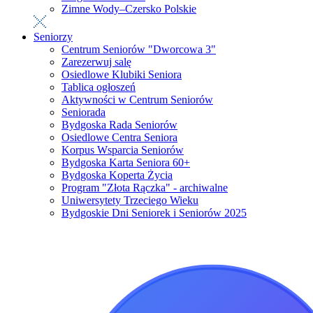
Zimne Wody–Czersko Polskie
Seniorzy
Centrum Seniorów "Dworcowa 3"
Zarezerwuj salę
Osiedlowe Klubiki Seniora
Tablica ogłoszeń
Aktywności w Centrum Seniorów
Seniorada
Bydgoska Rada Seniorów
Osiedlowe Centra Seniora
Korpus Wsparcia Seniorów
Bydgoska Karta Seniora 60+
Bydgoska Koperta Życia
Program "Złota Rączka" - archiwalne
Uniwersytety Trzeciego Wieku
Bydgoskie Dni Seniorek i Seniorów 2025