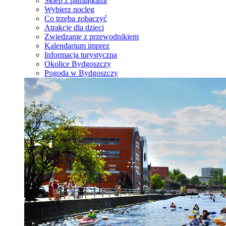
Sklep z pamiątkami
Wybierz nocleg
Co trzeba zobaczyć
Atrakcje dla dzieci
Zwiedzanie z przewodnikiem
Kalendarium imprez
Informacja turystyczna
Okolice Bydgoszczy
Pogoda w Bydgoszczy