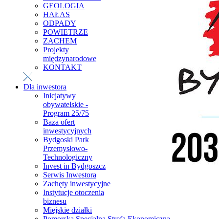
GEOLOGIA
HAŁAS
ODPADY
POWIETRZE
ZACHEM
Projekty
międzynarodowe
KONTAKT
Dla inwestora
Inicjatywy
obywatelskie -
Program 25/75
Baza ofert
inwestycyjnych
Bydgoski Park
Przemysłowo-
Technologiczny
Invest in Bydgoszcz
Serwis Inwestora
Zachęty inwestycyjne
Instytucje otoczenia
biznesu
Miejskie działki
Pomorska Specjalna Strefa Ekonomiczna