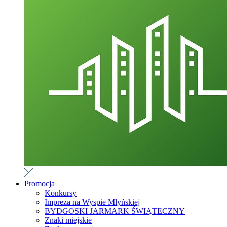
Promocja
Konkursy
Impreza na Wyspie Młyńskiej
BYDGOSKI JARMARK ŚWIĄTECZNY
Znaki miejskie