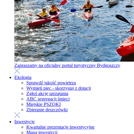
Zapraszamy na oficjalny portal turystyczny Bydgoszczy
Ekologia
Sprawdź jakość powietrza
Wymień piec - skorzystaj z dotacji
Zgłoś akcję sprzątania
ABC segregacji śmieci
Miejskie PSZOKI
Zbieranie deszczówki
Inwestycje
Kwartalne prezentacje inwestycyjne
Mapa inwestycji