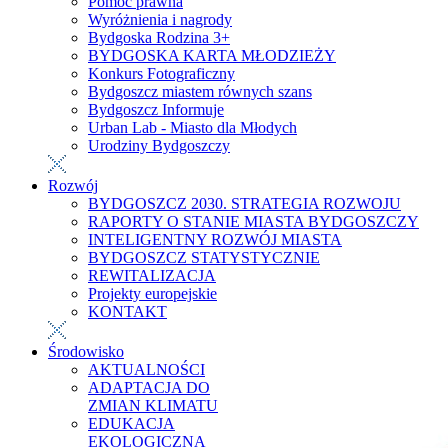
Pomoc prawna
Wyróżnienia i nagrody
Bydgoska Rodzina 3+
BYDGOSKA KARTA MŁODZIEŻY
Konkurs Fotograficzny
Bydgoszcz miastem równych szans
Bydgoszcz Informuje
Urban Lab - Miasto dla Młodych
Urodziny Bydgoszczy
Rozwój
BYDGOSZCZ 2030. STRATEGIA ROZWOJU
RAPORTY O STANIE MIASTA BYDGOSZCZY
INTELIGENTNY ROZWÓJ MIASTA
BYDGOSZCZ STATYSTYCZNIE
REWITALIZACJA
Projekty europejskie
KONTAKT
Środowisko
AKTUALNOŚCI
ADAPTACJA DO
ZMIAN KLIMATU
EDUKACJA
EKOLOGICZNA