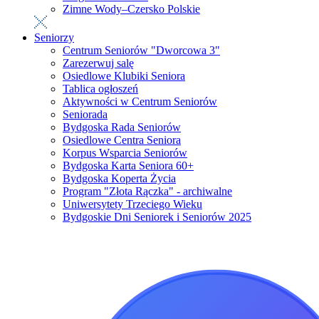
Zimne Wody–Czersko Polskie
Seniorzy
Centrum Seniorów "Dworcowa 3"
Zarezerwuj salę
Osiedlowe Klubiki Seniora
Tablica ogłoszeń
Aktywności w Centrum Seniorów
Seniorada
Bydgoska Rada Seniorów
Osiedlowe Centra Seniora
Korpus Wsparcia Seniorów
Bydgoska Karta Seniora 60+
Bydgoska Koperta Życia
Program "Złota Rączka" - archiwalne
Uniwersytety Trzeciego Wieku
Bydgoskie Dni Seniorek i Seniorów 2025