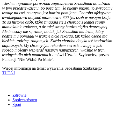
-
Jestem ogromnie poruszona zaproszeniem Sebastiana do udziału
w tym przedsięwzięciu, bo poza tym, że bijemy rekord, to zwracamy
uwagę na coś, co często jest bardzo pomijane. Choroba afektywna
dwubiegunowa dotykać może nawet 700 tys. osób w naszym kraju.
To są historie osób, które zmagają się z chorobą z jednej strony
maniakalnie radosną, a drugiej strony bardzo ciężko depresyjnej.
Ale te osoby nie są same, bo tak, jak Sebastian ma team, który
będzie mu pomagał w trakcie bicia rekordu, tak każda osoba ma
bliskich, rodzinę, znajomych. Każda choroba dotyka też środowisko
najbliższych. My chcemy tym rekordem zwrócić uwagę w jaki
sposób możemy wspierać naszych najbliższych, właśnie w tych
trudnych dla nich momentach -
mówi Urszula Szybowicz, prezes
Fundacji "Nie Widać Po Mnie".
Więcej informacji na temat wyzwania Sebastiana Szubskiego
TUTAJ
.
Zdrowie
Społeczeństwo
Sport