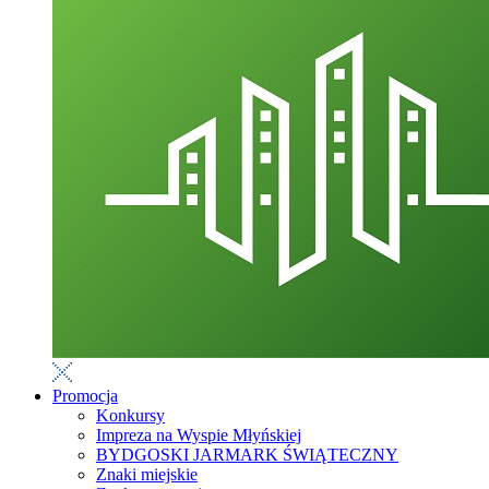
Promocja
Konkursy
Impreza na Wyspie Młyńskiej
BYDGOSKI JARMARK ŚWIĄTECZNY
Znaki miejskie