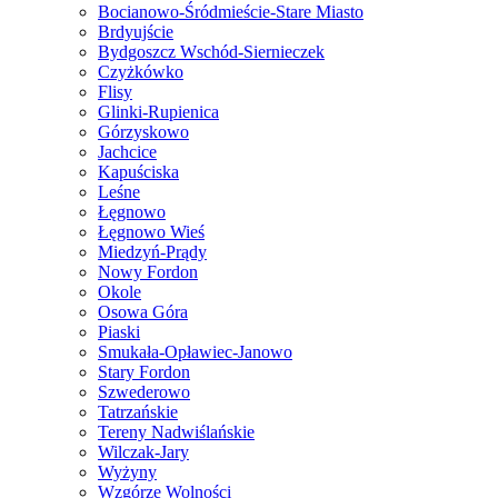
Bocianowo-Śródmieście-Stare Miasto
Brdyujście
Bydgoszcz Wschód-Siernieczek
Czyżkówko
Flisy
Glinki-Rupienica
Górzyskowo
Jachcice
Kapuściska
Leśne
Łęgnowo
Łęgnowo Wieś
Miedzyń-Prądy
Nowy Fordon
Okole
Osowa Góra
Piaski
Smukała-Opławiec-Janowo
Stary Fordon
Szwederowo
Tatrzańskie
Tereny Nadwiślańskie
Wilczak-Jary
Wyżyny
Wzgórze Wolności