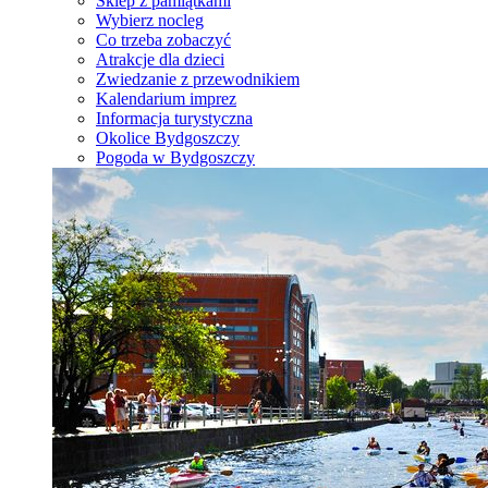
Sklep z pamiątkami
Wybierz nocleg
Co trzeba zobaczyć
Atrakcje dla dzieci
Zwiedzanie z przewodnikiem
Kalendarium imprez
Informacja turystyczna
Okolice Bydgoszczy
Pogoda w Bydgoszczy