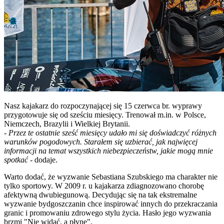
Nasz kajakarz do rozpoczynającej się 15 czerwca br. wyprawy
przygotowuje się od sześciu miesięcy. Trenował m.in. w Polsce,
Niemczech, Brazylii i Wielkiej Brytanii.
-
Przez te ostatnie sześć miesięcy udało mi się doświadczyć różnych
warunków pogodowych. Starałem się uzbierać, jak najwięcej
informacji na temat wszystkich niebezpieczeństw, jakie mogą mnie
spotkać
- dodaje.
Warto dodać, że wyzwanie Sebastiana Szubskiego ma charakter nie
tylko sportowy. W 2009 r. u kajakarza zdiagnozowano chorobę
afektywną dwubiegunową. Decydując się na tak ekstremalne
wyzwanie bydgoszczanin chce inspirować innych do przekraczania
granic i promowaniu zdrowego stylu życia. Hasło jego wyzwania
brzmi "Nie widać, a płynę".