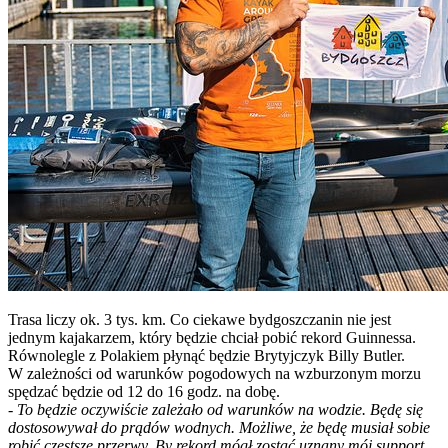
Trasa liczy ok. 3 tys. km. Co ciekawe bydgoszczanin nie jest
jednym kajakarzem, który będzie chciał pobić rekord Guinnessa.
Równolegle z Polakiem płynąć będzie Brytyjczyk Billy Butler.
W zależności od warunków pogodowych na wzburzonym morzu
spędzać będzie od 12 do 16 godz. na dobę.
-
To będzie oczywiście zależało od warunków na wodzie. Będę się
dostosowywał do prądów wodnych. Możliwe, że będę musiał sobie
robić częstsze przerwy. By rekord mógł zostać uznany mój support