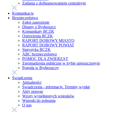
Zadania z dofinansowaniem centralnym
Komunikacja
Bezpieczeństwo
Zgłoś zagrożenie
Dbamy o Bydgoszcz
Komunikaty BCZK
Ostrzeżenia BCZK
RAPORT DOBOWY MIASTO
RAPORT DOBOWY POWIAT
Statystyka BCZK
ABC bezpieczeństwa
POMOC DLA ZWIERZĄT
Zgromadzenia publiczne w trybie uproszczonym
Pogoda w Bydgoszczy
Świadczenia
Aktualności
Świadczenia - informacje. Terminy wypłat
Akty prawne
Wzory wypełnionych wniosków
Wnioski do pobrania
O nas