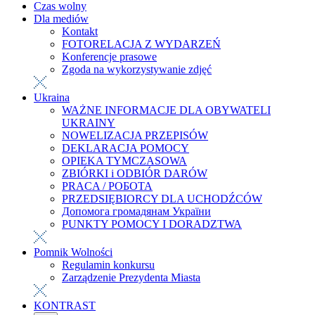
Czas wolny
Dla mediów
Kontakt
FOTORELACJA Z WYDARZEŃ
Konferencje prasowe
Zgoda na wykorzystywanie zdjęć
Ukraina
WAŻNE INFORMACJE DLA OBYWATELI
UKRAINY
NOWELIZACJA PRZEPISÓW
DEKLARACJA POMOCY
OPIEKA TYMCZASOWA
ZBIÓRKI i ODBIÓR DARÓW
PRACA / РОБОТА
PRZEDSIĘBIORCY DLA UCHODŹCÓW
Допомога громадянам України
PUNKTY POMOCY I DORADZTWA
Pomnik Wolności
Regulamin konkursu
Zarządzenie Prezydenta Miasta
KONTRAST