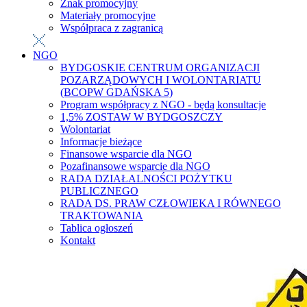
Znak promocyjny
Materiały promocyjne
Współpraca z zagranicą
NGO
BYDGOSKIE CENTRUM ORGANIZACJI
POZARZĄDOWYCH I WOLONTARIATU
(BCOPW GDAŃSKA 5)
Program współpracy z NGO - będą konsultacje
1,5% ZOSTAW W BYDGOSZCZY
Wolontariat
Informacje bieżące
Finansowe wsparcie dla NGO
Pozafinansowe wsparcie dla NGO
RADA DZIAŁALNOŚCI POŻYTKU
PUBLICZNEGO
RADA DS. PRAW CZŁOWIEKA I RÓWNEGO
TRAKTOWANIA
Tablica ogłoszeń
Kontakt