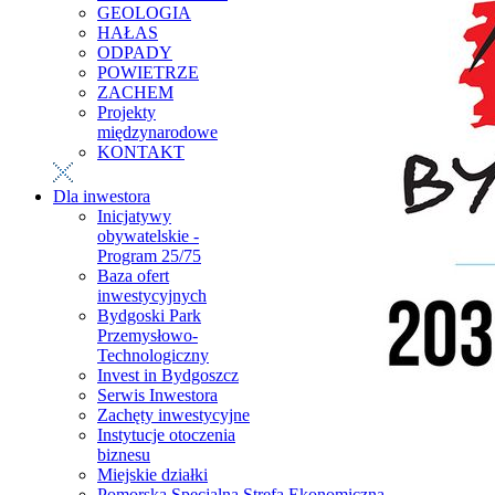
GEOLOGIA
HAŁAS
ODPADY
POWIETRZE
ZACHEM
Projekty
międzynarodowe
KONTAKT
Dla inwestora
Inicjatywy
obywatelskie -
Program 25/75
Baza ofert
inwestycyjnych
Bydgoski Park
Przemysłowo-
Technologiczny
Invest in Bydgoszcz
Serwis Inwestora
Zachęty inwestycyjne
Instytucje otoczenia
biznesu
Miejskie działki
Pomorska Specjalna Strefa Ekonomiczna