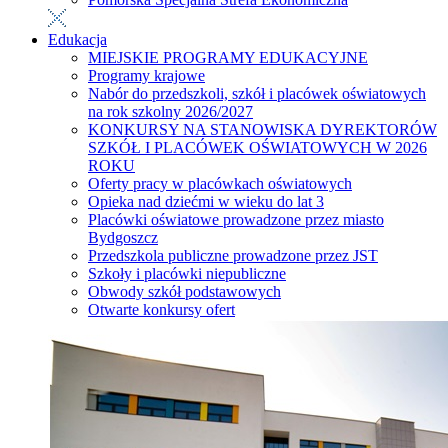
Edukacja
MIEJSKIE PROGRAMY EDUKACYJNE
Programy krajowe
Nabór do przedszkoli, szkół i placówek oświatowych
na rok szkolny 2026/2027
KONKURSY NA STANOWISKA DYREKTORÓW
SZKÓŁ I PLACÓWEK OŚWIATOWYCH W 2026
ROKU
Oferty pracy w placówkach oświatowych
Opieka nad dziećmi w wieku do lat 3
Placówki oświatowe prowadzone przez miasto
Bydgoszcz
Przedszkola publiczne prowadzone przez JST
Szkoły i placówki niepubliczne
Obwody szkół podstawowych
Otwarte konkursy ofert