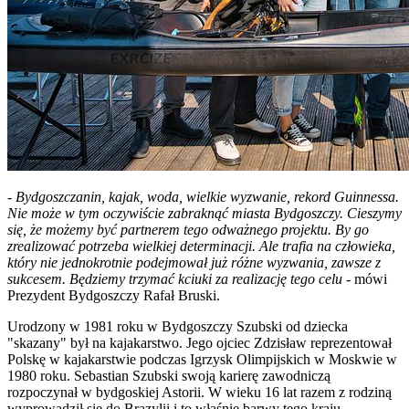
-
Bydgoszczanin, kajak, woda, wielkie wyzwanie, rekord Guinnessa.
Nie może w tym oczywiście zabraknąć miasta Bydgoszczy. Cieszymy
się, że możemy być partnerem tego odważnego projektu. By go
zrealizować potrzeba wielkiej determinacji. Ale trafia na człowieka,
który nie jednokrotnie podejmował już różne wyzwania, zawsze z
sukcesem. Będziemy trzymać kciuki za realizację tego celu
- mówi
Prezydent Bydgoszczy Rafał Bruski.
Urodzony w 1981 roku w Bydgoszczy Szubski od dziecka
"skazany" był na kajakarstwo. Jego ojciec Zdzisław reprezentował
Polskę w kajakarstwie podczas Igrzysk Olimpijskich w Moskwie w
1980 roku. Sebastian Szubski swoją karierę zawodniczą
rozpoczynał w bydgoskiej Astorii. W wieku 16 lat razem z rodziną
wyprowadził się do Brazylii i to właśnie barwy tego kraju