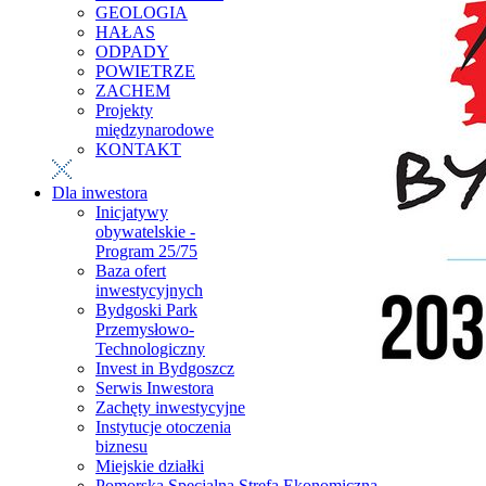
GEOLOGIA
HAŁAS
ODPADY
POWIETRZE
ZACHEM
Projekty
międzynarodowe
KONTAKT
Dla inwestora
Inicjatywy
obywatelskie -
Program 25/75
Baza ofert
inwestycyjnych
Bydgoski Park
Przemysłowo-
Technologiczny
Invest in Bydgoszcz
Serwis Inwestora
Zachęty inwestycyjne
Instytucje otoczenia
biznesu
Miejskie działki
Pomorska Specjalna Strefa Ekonomiczna