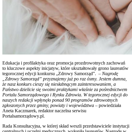
Edukacja i profilaktyka oraz promocja prozdrowotnych zachowań
to kluczowe aspekty inicjatyw, które ukształtowały grono laureatów
tegorocznej edycji konkursu „Zdrowy Samorząd”. –
Nagrodę
„Zdrowy Samorząd” przyznajemy już po raz ósmy. Jestem dumna,
że nasz konkurs cieszy się niesłabnącym zainteresowaniem, a
Państwo dzielicie się swoimi praktykami właśnie za pośrednictwem
Portalu Samorządowego i Rynku Zdrowia. W tegorocznej edycji do
naszych redakcji wpłynęło ponad 90 programów zdrowotnych
zgłoszonych przez gminy, powiaty i województwa
– powiedziała
Aneta Kaczmarek, redaktor naczelna serwisu
Portalsamorządowy.pl.
Rada Konsultacyjna, w której skład weszli przedstawiciele instytucji
centralnych i uczelni medycznych, wyłoniła laureatów. Nagrodę w