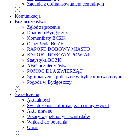
Zadania z dofinansowaniem centralnym
Komunikacja
Bezpieczeństwo
Zgłoś zagrożenie
Dbamy o Bydgoszcz
Komunikaty BCZK
Ostrzeżenia BCZK
RAPORT DOBOWY MIASTO
RAPORT DOBOWY POWIAT
Statystyka BCZK
ABC bezpieczeństwa
POMOC DLA ZWIERZĄT
Zgromadzenia publiczne w trybie uproszczonym
Pogoda w Bydgoszczy
Świadczenia
Aktualności
Świadczenia - informacje. Terminy wypłat
Akty prawne
Wzory wypełnionych wniosków
Wnioski do pobrania
O nas