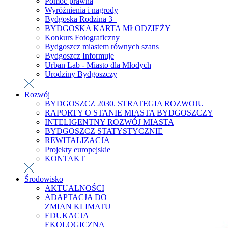
Pomoc prawna
Wyróżnienia i nagrody
Bydgoska Rodzina 3+
BYDGOSKA KARTA MŁODZIEŻY
Konkurs Fotograficzny
Bydgoszcz miastem równych szans
Bydgoszcz Informuje
Urban Lab - Miasto dla Młodych
Urodziny Bydgoszczy
Rozwój
BYDGOSZCZ 2030. STRATEGIA ROZWOJU
RAPORTY O STANIE MIASTA BYDGOSZCZY
INTELIGENTNY ROZWÓJ MIASTA
BYDGOSZCZ STATYSTYCZNIE
REWITALIZACJA
Projekty europejskie
KONTAKT
Środowisko
AKTUALNOŚCI
ADAPTACJA DO
ZMIAN KLIMATU
EDUKACJA
EKOLOGICZNA