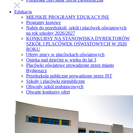
Edukacja
MIEJSKIE PROGRAMY EDUKACYJNE
Programy krajowe
Nabór do przedszkoli, szkół i placówek oświatowych
na rok szkolny 2026/2027
KONKURSY NA STANOWISKA DYREKTORÓW
SZKÓŁ I PLACÓWEK OŚWIATOWYCH W 2026
ROKU
Oferty pracy w placówkach oświatowych
Opieka nad dziećmi w wieku do lat 3
Placówki oświatowe prowadzone przez miasto
Bydgoszcz
Przedszkola publiczne prowadzone przez JST
Szkoły i placówki niepubliczne
Obwody szkół podstawowych
Otwarte konkursy ofert