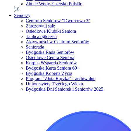
Zimne Wody–Czersko Polskie
Seniorzy
Centrum Seniorów "Dworcowa 3"
Zarezerwuj salę
Osiedlowe Klubiki Seniora
Tablica ogłoszeń
Aktywności w Centrum Seniorów
Seniorada
Bydgoska Rada Seniorów
Osiedlowe Centra Seniora
Korpus Wsparcia Seniorów
Bydgoska Karta Seniora 60+
Bydgoska Koperta Życia
Program "Złota Rączka" - archiwalne
Uniwersytety Trzeciego Wieku
Bydgoskie Dni Seniorek i Seniorów 2025