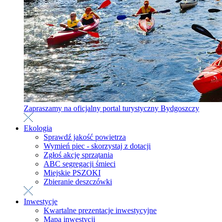
Zapraszamy na oficjalny portal turystyczny Bydgoszczy
Ekologia
Sprawdź jakość powietrza
Wymień piec - skorzystaj z dotacji
Zgłoś akcję sprzątania
ABC segregacji śmieci
Miejskie PSZOKI
Zbieranie deszczówki
Inwestycje
Kwartalne prezentacje inwestycyjne
Mapa inwestycji