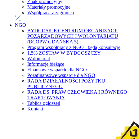
Znak promocyjny
Materiały promocyjne
Współpraca z zagranicą
NGO
BYDGOSKIE CENTRUM ORGANIZACJI
POZARZĄDOWYCH I WOLONTARIATU
(BCOPW GDAŃSKA 5)
Program współpracy z NGO - będą konsultacje
1,5% ZOSTAW W BYDGOSZCZY
Wolontariat
Informacje bieżące
Finansowe wsparcie dla NGO
Pozafinansowe wsparcie dla NGO
RADA DZIAŁALNOŚCI POŻYTKU
PUBLICZNEGO
RADA DS. PRAW CZŁOWIEKA I RÓWNEGO
TRAKTOWANIA
Tablica ogłoszeń
Kontakt