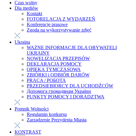
Czas wolny
Dla mediów
Kontakt
FOTORELACJA Z WYDARZEŃ
Konferencje prasowe
Zgoda na wykorzystywanie zdjęć
Ukraina
WAŻNE INFORMACJE DLA OBYWATELI
UKRAINY
NOWELIZACJA PRZEPISÓW
DEKLARACJA POMOCY
OPIEKA TYMCZASOWA
ZBIÓRKI i ODBIÓR DARÓW
PRACA / РОБОТА
PRZEDSIĘBIORCY DLA UCHODŹCÓW
Допомога громадянам України
PUNKTY POMOCY I DORADZTWA
Pomnik Wolności
Regulamin konkursu
Zarządzenie Prezydenta Miasta
KONTRAST