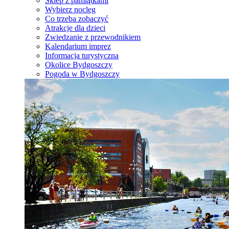
Sklep z pamiątkami
Wybierz nocleg
Co trzeba zobaczyć
Atrakcje dla dzieci
Zwiedzanie z przewodnikiem
Kalendarium imprez
Informacja turystyczna
Okolice Bydgoszczy
Pogoda w Bydgoszczy