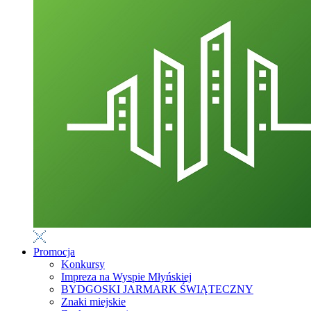
Promocja
Konkursy
Impreza na Wyspie Młyńskiej
BYDGOSKI JARMARK ŚWIĄTECZNY
Znaki miejskie