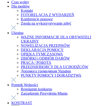
Czas wolny
Dla mediów
Kontakt
FOTORELACJA Z WYDARZEŃ
Konferencje prasowe
Zgoda na wykorzystywanie zdjęć
Ukraina
WAŻNE INFORMACJE DLA OBYWATELI
UKRAINY
NOWELIZACJA PRZEPISÓW
DEKLARACJA POMOCY
OPIEKA TYMCZASOWA
ZBIÓRKI i ODBIÓR DARÓW
PRACA / РОБОТА
PRZEDSIĘBIORCY DLA UCHODŹCÓW
Допомога громадянам України
PUNKTY POMOCY I DORADZTWA
Pomnik Wolności
Regulamin konkursu
Zarządzenie Prezydenta Miasta
KONTRAST