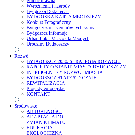
Pomoc prawna
Wyróżnienia i nagrody
Bydgoska Rodzina 3+
BYDGOSKA KARTA MŁODZIEŻY
Konkurs Fotograficzny
Bydgoszcz miastem równych szans
Bydgoszcz Informuje
Urban Lab - Miasto dla Młodych
Urodziny Bydgoszczy
Rozwój
BYDGOSZCZ 2030. STRATEGIA ROZWOJU
RAPORTY O STANIE MIASTA BYDGOSZCZY
INTELIGENTNY ROZWÓJ MIASTA
BYDGOSZCZ STATYSTYCZNIE
REWITALIZACJA
Projekty europejskie
KONTAKT
Środowisko
AKTUALNOŚCI
ADAPTACJA DO
ZMIAN KLIMATU
EDUKACJA
EKOLOGICZNA