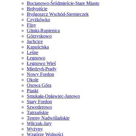
Bocianowo-Śródmieście-Stare Miasto
Brdyujście
Bydgoszcz Wschód-Siernieczek
Czyżkówko
Flisy
Glinki-Rupienica
Górzyskowo
Jachcice
Kapuściska
Leśne
Łęgnowo
Łęgnowo Wieś
Miedzyń-Prądy
Nowy Fordon
Okole
Osowa Góra
Piaski
Smukała-Opławiec-Janowo
Stary Fordon
Szwederowo
Tatrzańskie
Tereny Nadwiślańskie
Wilczak-Jary
Wyżyny
Wzgórze Wolności