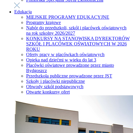
Edukacja
MIEJSKIE PROGRAMY EDUKACYJNE
Programy krajowe
Nabór do przedszkoli, szkół i placówek oświatowych
na rok szkolny 2026/2027
KONKURSY NA STANOWISKA DYREKTORÓW
SZKÓŁ I PLACÓWEK OŚWIATOWYCH W 2026
ROKU
Oferty pracy w placówkach oświatowych
Opieka nad dziećmi w wieku do lat 3
Placówki oświatowe prowadzone przez miasto
Bydgoszcz
Przedszkola publiczne prowadzone przez JST
Szkoły i placówki niepubliczne
Obwody szkół podstawowych
Otwarte konkursy ofert