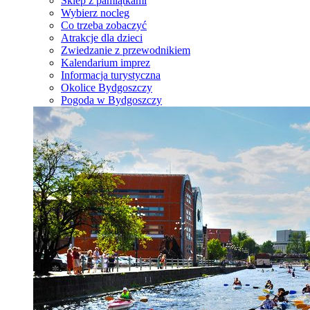
Sklep z pamiątkami
Wybierz nocleg
Co trzeba zobaczyć
Atrakcje dla dzieci
Zwiedzanie z przewodnikiem
Kalendarium imprez
Informacja turystyczna
Okolice Bydgoszczy
Pogoda w Bydgoszczy