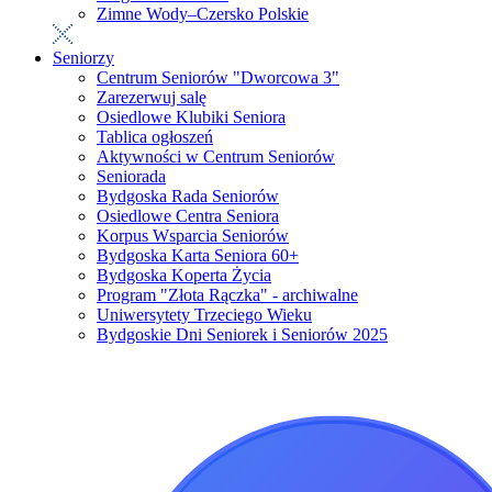
Zimne Wody–Czersko Polskie
Seniorzy
Centrum Seniorów "Dworcowa 3"
Zarezerwuj salę
Osiedlowe Klubiki Seniora
Tablica ogłoszeń
Aktywności w Centrum Seniorów
Seniorada
Bydgoska Rada Seniorów
Osiedlowe Centra Seniora
Korpus Wsparcia Seniorów
Bydgoska Karta Seniora 60+
Bydgoska Koperta Życia
Program "Złota Rączka" - archiwalne
Uniwersytety Trzeciego Wieku
Bydgoskie Dni Seniorek i Seniorów 2025