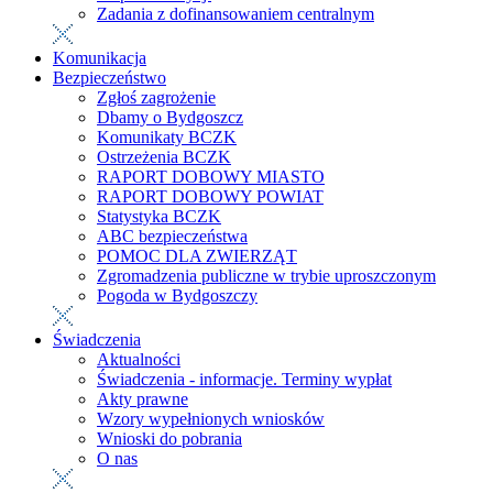
Zadania z dofinansowaniem centralnym
Komunikacja
Bezpieczeństwo
Zgłoś zagrożenie
Dbamy o Bydgoszcz
Komunikaty BCZK
Ostrzeżenia BCZK
RAPORT DOBOWY MIASTO
RAPORT DOBOWY POWIAT
Statystyka BCZK
ABC bezpieczeństwa
POMOC DLA ZWIERZĄT
Zgromadzenia publiczne w trybie uproszczonym
Pogoda w Bydgoszczy
Świadczenia
Aktualności
Świadczenia - informacje. Terminy wypłat
Akty prawne
Wzory wypełnionych wniosków
Wnioski do pobrania
O nas