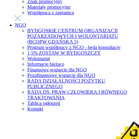
Znak promocyjny
Materiały promocyjne
Współpraca z zagranicą
NGO
BYDGOSKIE CENTRUM ORGANIZACJI
POZARZĄDOWYCH I WOLONTARIATU
(BCOPW GDAŃSKA 5)
Program współpracy z NGO - będą konsultacje
1,5% ZOSTAW W BYDGOSZCZY
Wolontariat
Informacje bieżące
Finansowe wsparcie dla NGO
Pozafinansowe wsparcie dla NGO
RADA DZIAŁALNOŚCI POŻYTKU
PUBLICZNEGO
RADA DS. PRAW CZŁOWIEKA I RÓWNEGO
TRAKTOWANIA
Tablica ogłoszeń
Kontakt