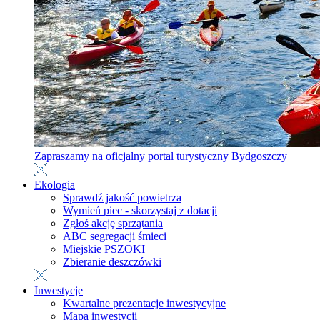
Zapraszamy na oficjalny portal turystyczny Bydgoszczy
Ekologia
Sprawdź jakość powietrza
Wymień piec - skorzystaj z dotacji
Zgłoś akcję sprzątania
ABC segregacji śmieci
Miejskie PSZOKI
Zbieranie deszczówki
Inwestycje
Kwartalne prezentacje inwestycyjne
Mapa inwestycji