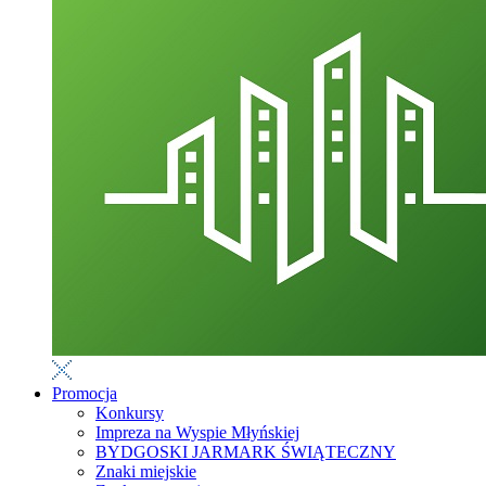
Promocja
Konkursy
Impreza na Wyspie Młyńskiej
BYDGOSKI JARMARK ŚWIĄTECZNY
Znaki miejskie