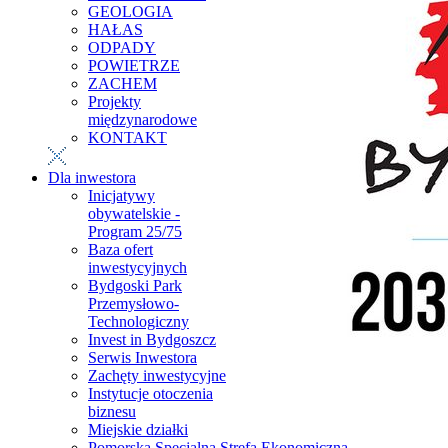
GEOLOGIA
HAŁAS
ODPADY
POWIETRZE
ZACHEM
Projekty
międzynarodowe
KONTAKT
Dla inwestora
Inicjatywy
obywatelskie -
Program 25/75
Baza ofert
inwestycyjnych
Bydgoski Park
Przemysłowo-
Technologiczny
Invest in Bydgoszcz
Serwis Inwestora
Zachęty inwestycyjne
Instytucje otoczenia
biznesu
Miejskie działki
Pomorska Specjalna Strefa Ekonomiczna