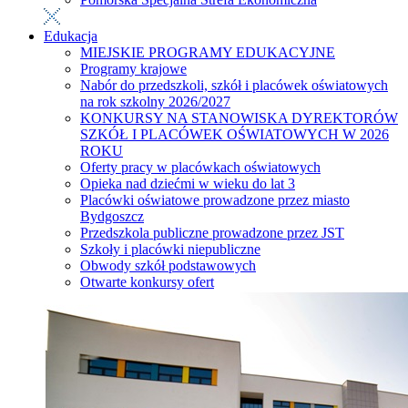
Edukacja
MIEJSKIE PROGRAMY EDUKACYJNE
Programy krajowe
Nabór do przedszkoli, szkół i placówek oświatowych
na rok szkolny 2026/2027
KONKURSY NA STANOWISKA DYREKTORÓW
SZKÓŁ I PLACÓWEK OŚWIATOWYCH W 2026
ROKU
Oferty pracy w placówkach oświatowych
Opieka nad dziećmi w wieku do lat 3
Placówki oświatowe prowadzone przez miasto
Bydgoszcz
Przedszkola publiczne prowadzone przez JST
Szkoły i placówki niepubliczne
Obwody szkół podstawowych
Otwarte konkursy ofert