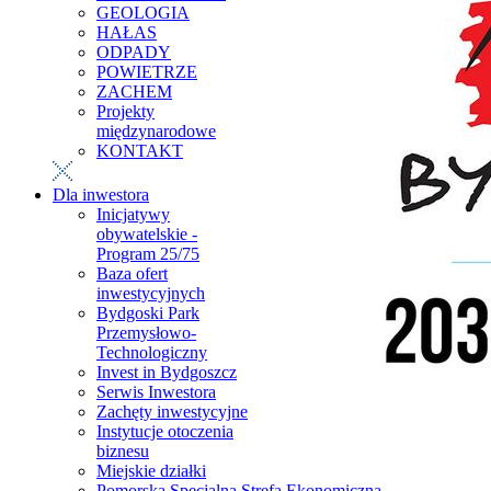
GEOLOGIA
HAŁAS
ODPADY
POWIETRZE
ZACHEM
Projekty
międzynarodowe
KONTAKT
Dla inwestora
Inicjatywy
obywatelskie -
Program 25/75
Baza ofert
inwestycyjnych
Bydgoski Park
Przemysłowo-
Technologiczny
Invest in Bydgoszcz
Serwis Inwestora
Zachęty inwestycyjne
Instytucje otoczenia
biznesu
Miejskie działki
Pomorska Specjalna Strefa Ekonomiczna