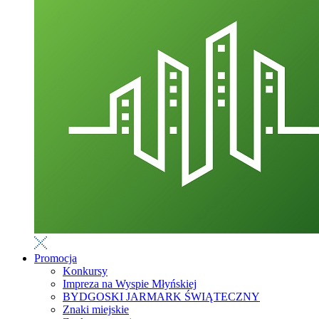
Promocja
Konkursy
Impreza na Wyspie Młyńskiej
BYDGOSKI JARMARK ŚWIĄTECZNY
Znaki miejskie