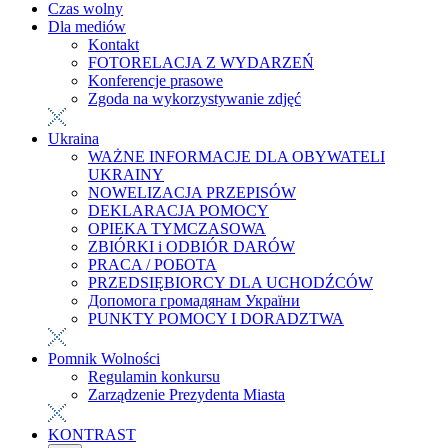
Czas wolny
Dla mediów
Kontakt
FOTORELACJA Z WYDARZEŃ
Konferencje prasowe
Zgoda na wykorzystywanie zdjęć
Ukraina
WAŻNE INFORMACJE DLA OBYWATELI
UKRAINY
NOWELIZACJA PRZEPISÓW
DEKLARACJA POMOCY
OPIEKA TYMCZASOWA
ZBIÓRKI i ODBIÓR DARÓW
PRACA / РОБОТА
PRZEDSIĘBIORCY DLA UCHODŹCÓW
Допомога громадянам України
PUNKTY POMOCY I DORADZTWA
Pomnik Wolności
Regulamin konkursu
Zarządzenie Prezydenta Miasta
KONTRAST