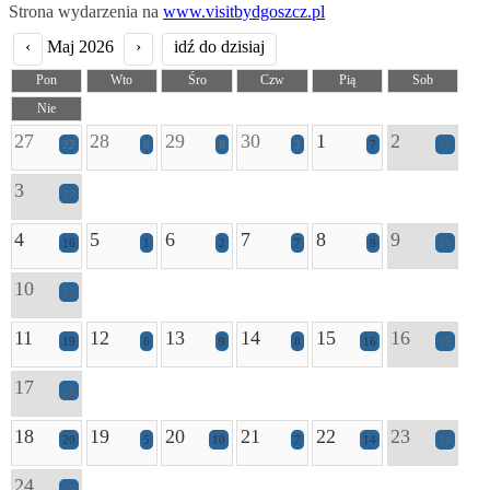
Strona wydarzenia na
www.visitbydgoszcz.pl
‹
Maj 2026
›
idź do dzisiaj
Pon
Wto
Śro
Czw
Pią
Sob
Nie
27
28
29
30
1
2
22
6
8
3
7
15
3
19
4
5
6
7
8
9
16
1
2
7
9
15
10
25
11
12
13
14
15
16
19
6
9
8
16
19
17
28
18
19
20
21
22
23
20
5
10
7
14
16
24
30