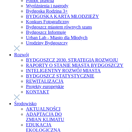
Pomoc prawna
Wyróżnienia i nagrody
Bydgoska Rodzina 3+
BYDGOSKA KARTA MŁODZIEŻY
Konkurs Fotograficzny
Bydgoszcz miastem równych szans
Bydgoszcz Informuje
Urban Lab - Miasto dla Młodych
Urodziny Bydgoszczy
Rozwój
BYDGOSZCZ 2030. STRATEGIA ROZWOJU
RAPORTY O STANIE MIASTA BYDGOSZCZY
INTELIGENTNY ROZWÓJ MIASTA
BYDGOSZCZ STATYSTYCZNIE
REWITALIZACJA
Projekty europejskie
KONTAKT
Środowisko
AKTUALNOŚCI
ADAPTACJA DO
ZMIAN KLIMATU
EDUKACJA
EKOLOGICZNA