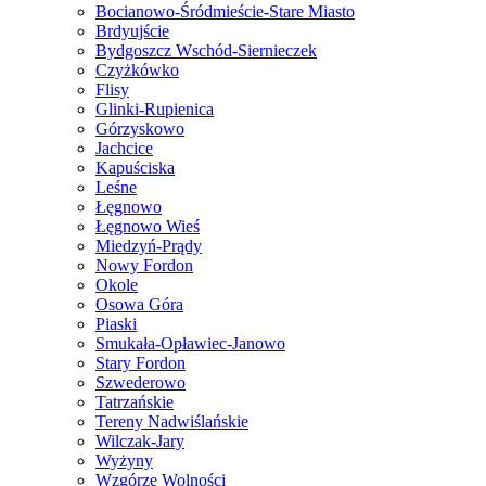
Bocianowo-Śródmieście-Stare Miasto
Brdyujście
Bydgoszcz Wschód-Siernieczek
Czyżkówko
Flisy
Glinki-Rupienica
Górzyskowo
Jachcice
Kapuściska
Leśne
Łęgnowo
Łęgnowo Wieś
Miedzyń-Prądy
Nowy Fordon
Okole
Osowa Góra
Piaski
Smukała-Opławiec-Janowo
Stary Fordon
Szwederowo
Tatrzańskie
Tereny Nadwiślańskie
Wilczak-Jary
Wyżyny
Wzgórze Wolności