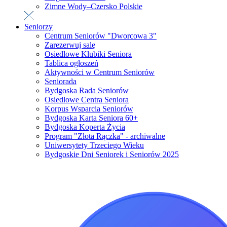
Zimne Wody–Czersko Polskie
Seniorzy
Centrum Seniorów "Dworcowa 3"
Zarezerwuj salę
Osiedlowe Klubiki Seniora
Tablica ogłoszeń
Aktywności w Centrum Seniorów
Seniorada
Bydgoska Rada Seniorów
Osiedlowe Centra Seniora
Korpus Wsparcia Seniorów
Bydgoska Karta Seniora 60+
Bydgoska Koperta Życia
Program "Złota Rączka" - archiwalne
Uniwersytety Trzeciego Wieku
Bydgoskie Dni Seniorek i Seniorów 2025