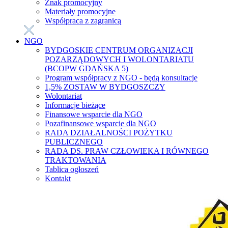
Znak promocyjny
Materiały promocyjne
Współpraca z zagranicą
NGO
BYDGOSKIE CENTRUM ORGANIZACJI
POZARZĄDOWYCH I WOLONTARIATU
(BCOPW GDAŃSKA 5)
Program współpracy z NGO - będą konsultacje
1,5% ZOSTAW W BYDGOSZCZY
Wolontariat
Informacje bieżące
Finansowe wsparcie dla NGO
Pozafinansowe wsparcie dla NGO
RADA DZIAŁALNOŚCI POŻYTKU
PUBLICZNEGO
RADA DS. PRAW CZŁOWIEKA I RÓWNEGO
TRAKTOWANIA
Tablica ogłoszeń
Kontakt