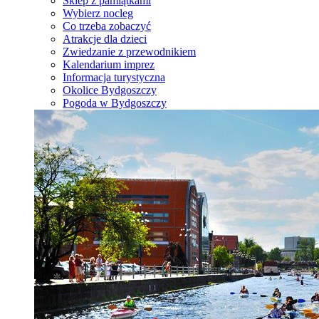
Sklep z pamiątkami
Wybierz nocleg
Co trzeba zobaczyć
Atrakcje dla dzieci
Zwiedzanie z przewodnikiem
Kalendarium imprez
Informacja turystyczna
Okolice Bydgoszczy
Pogoda w Bydgoszczy