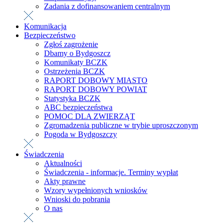
Zadania z dofinansowaniem centralnym
Komunikacja
Bezpieczeństwo
Zgłoś zagrożenie
Dbamy o Bydgoszcz
Komunikaty BCZK
Ostrzeżenia BCZK
RAPORT DOBOWY MIASTO
RAPORT DOBOWY POWIAT
Statystyka BCZK
ABC bezpieczeństwa
POMOC DLA ZWIERZĄT
Zgromadzenia publiczne w trybie uproszczonym
Pogoda w Bydgoszczy
Świadczenia
Aktualności
Świadczenia - informacje. Terminy wypłat
Akty prawne
Wzory wypełnionych wniosków
Wnioski do pobrania
O nas