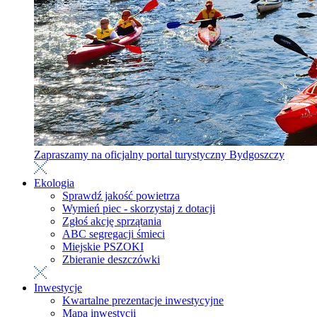
Zapraszamy na oficjalny portal turystyczny Bydgoszczy
Ekologia
Sprawdź jakość powietrza
Wymień piec - skorzystaj z dotacji
Zgłoś akcję sprzątania
ABC segregacji śmieci
Miejskie PSZOKI
Zbieranie deszczówki
Inwestycje
Kwartalne prezentacje inwestycyjne
Mapa inwestycji