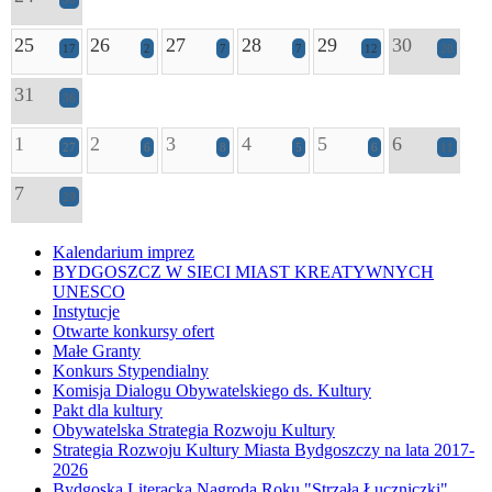
25
26
27
28
29
30
17
2
7
7
12
20
31
36
1
2
3
4
5
6
27
6
8
5
6
11
7
29
Kalendarium imprez
BYDGOSZCZ W SIECI MIAST KREATYWNYCH
UNESCO
Instytucje
Otwarte konkursy ofert
Małe Granty
Konkurs Stypendialny
Komisja Dialogu Obywatelskiego ds. Kultury
Pakt dla kultury
Obywatelska Strategia Rozwoju Kultury
Strategia Rozwoju Kultury Miasta Bydgoszczy na lata 2017-
2026
Bydgoska Literacka Nagroda Roku "Strzała Łuczniczki"