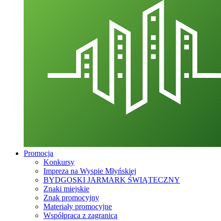
Promocja
Konkursy
Impreza na Wyspie Młyńskiej
BYDGOSKI JARMARK ŚWIĄTECZNY
Znaki miejskie
Znak promocyjny
Materiały promocyjne
Współpraca z zagranicą