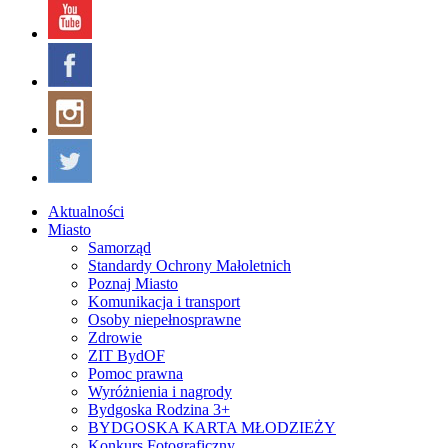
Aktualności
Miasto
Samorząd
Standardy Ochrony Małoletnich
Poznaj Miasto
Komunikacja i transport
Osoby niepełnosprawne
Zdrowie
ZIT BydOF
Pomoc prawna
Wyróżnienia i nagrody
Bydgoska Rodzina 3+
BYDGOSKA KARTA MŁODZIEŻY
Konkurs Fotograficzny