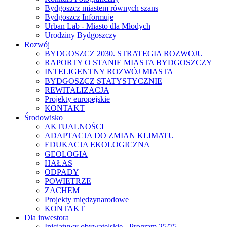
Bydgoszcz miastem równych szans
Bydgoszcz Informuje
Urban Lab - Miasto dla Młodych
Urodziny Bydgoszczy
Rozwój
BYDGOSZCZ 2030. STRATEGIA ROZWOJU
RAPORTY O STANIE MIASTA BYDGOSZCZY
INTELIGENTNY ROZWÓJ MIASTA
BYDGOSZCZ STATYSTYCZNIE
REWITALIZACJA
Projekty europejskie
KONTAKT
Środowisko
AKTUALNOŚCI
ADAPTACJA DO ZMIAN KLIMATU
EDUKACJA EKOLOGICZNA
GEOLOGIA
HAŁAS
ODPADY
POWIETRZE
ZACHEM
Projekty międzynarodowe
KONTAKT
Dla inwestora
Inicjatywy obywatelskie - Program 25/75