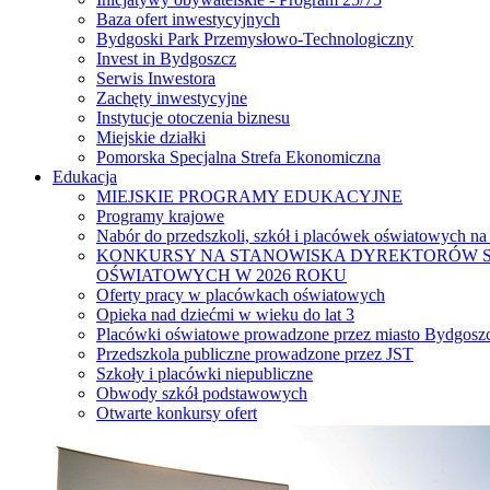
Baza ofert inwestycyjnych
Bydgoski Park Przemysłowo-Technologiczny
Invest in Bydgoszcz
Serwis Inwestora
Zachęty inwestycyjne
Instytucje otoczenia biznesu
Miejskie działki
Pomorska Specjalna Strefa Ekonomiczna
Edukacja
MIEJSKIE PROGRAMY EDUKACYJNE
Programy krajowe
Nabór do przedszkoli, szkół i placówek oświatowych na
KONKURSY NA STANOWISKA DYREKTORÓW S
OŚWIATOWYCH W 2026 ROKU
Oferty pracy w placówkach oświatowych
Opieka nad dziećmi w wieku do lat 3
Placówki oświatowe prowadzone przez miasto Bydgosz
Przedszkola publiczne prowadzone przez JST
Szkoły i placówki niepubliczne
Obwody szkół podstawowych
Otwarte konkursy ofert