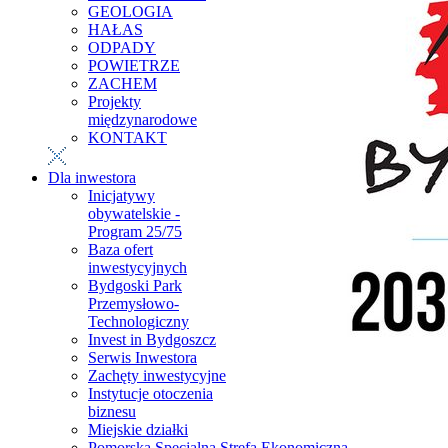
GEOLOGIA
HAŁAS
ODPADY
POWIETRZE
ZACHEM
Projekty
międzynarodowe
KONTAKT
Dla inwestora
Inicjatywy
obywatelskie -
Program 25/75
Baza ofert
inwestycyjnych
Bydgoski Park
Przemysłowo-
Technologiczny
Invest in Bydgoszcz
Serwis Inwestora
Zachęty inwestycyjne
Instytucje otoczenia
biznesu
Miejskie działki
Pomorska Specjalna Strefa Ekonomiczna