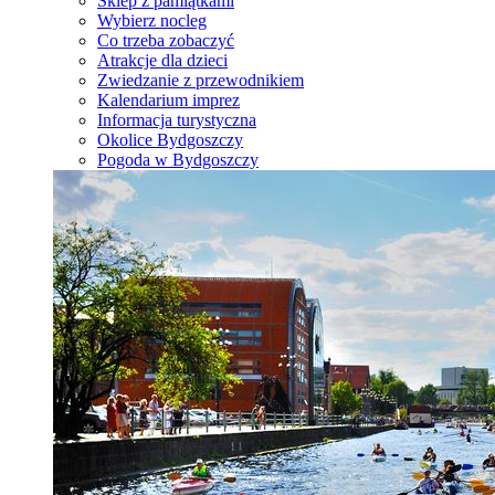
Sklep z pamiątkami
Wybierz nocleg
Co trzeba zobaczyć
Atrakcje dla dzieci
Zwiedzanie z przewodnikiem
Kalendarium imprez
Informacja turystyczna
Okolice Bydgoszczy
Pogoda w Bydgoszczy