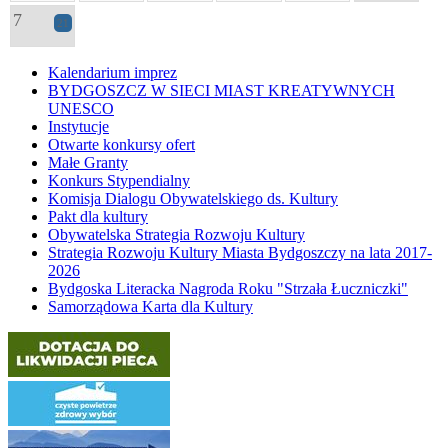
7
21
Kalendarium imprez
BYDGOSZCZ W SIECI MIAST KREATYWNYCH
UNESCO
Instytucje
Otwarte konkursy ofert
Małe Granty
Konkurs Stypendialny
Komisja Dialogu Obywatelskiego ds. Kultury
Pakt dla kultury
Obywatelska Strategia Rozwoju Kultury
Strategia Rozwoju Kultury Miasta Bydgoszczy na lata 2017-
2026
Bydgoska Literacka Nagroda Roku "Strzała Łuczniczki"
Samorządowa Karta dla Kultury