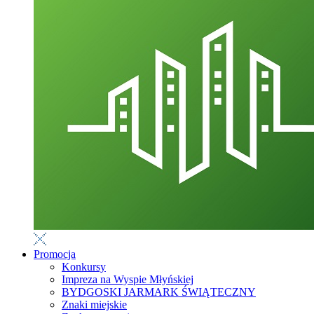
Promocja
Konkursy
Impreza na Wyspie Młyńskiej
BYDGOSKI JARMARK ŚWIĄTECZNY
Znaki miejskie