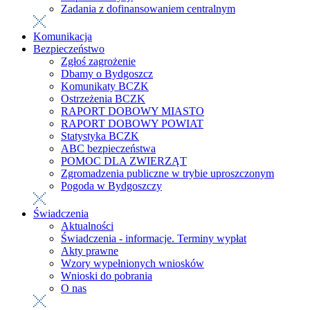
Zadania z dofinansowaniem centralnym
Komunikacja
Bezpieczeństwo
Zgłoś zagrożenie
Dbamy o Bydgoszcz
Komunikaty BCZK
Ostrzeżenia BCZK
RAPORT DOBOWY MIASTO
RAPORT DOBOWY POWIAT
Statystyka BCZK
ABC bezpieczeństwa
POMOC DLA ZWIERZĄT
Zgromadzenia publiczne w trybie uproszczonym
Pogoda w Bydgoszczy
Świadczenia
Aktualności
Świadczenia - informacje. Terminy wypłat
Akty prawne
Wzory wypełnionych wniosków
Wnioski do pobrania
O nas