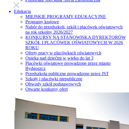
Edukacja
MIEJSKIE PROGRAMY EDUKACYJNE
Programy krajowe
Nabór do przedszkoli, szkół i placówek oświatowych
na rok szkolny 2026/2027
KONKURSY NA STANOWISKA DYREKTORÓW
SZKÓŁ I PLACÓWEK OŚWIATOWYCH W 2026
ROKU
Oferty pracy w placówkach oświatowych
Opieka nad dziećmi w wieku do lat 3
Placówki oświatowe prowadzone przez miasto
Bydgoszcz
Przedszkola publiczne prowadzone przez JST
Szkoły i placówki niepubliczne
Obwody szkół podstawowych
Otwarte konkursy ofert