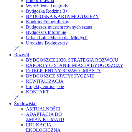
Pomoc prawna
Wyróżnienia i nagrody
Bydgoska Rodzina 3+
BYDGOSKA KARTA MŁODZIEŻY
Konkurs Fotograficzny
Bydgoszcz miastem równych szans
Bydgoszcz Informuje
Urban Lab - Miasto dla Młodych
Urodziny Bydgoszczy
Rozwój
BYDGOSZCZ 2030. STRATEGIA ROZWOJU
RAPORTY O STANIE MIASTA BYDGOSZCZY
INTELIGENTNY ROZWÓJ MIASTA
BYDGOSZCZ STATYSTYCZNIE
REWITALIZACJA
Projekty europejskie
KONTAKT
Środowisko
AKTUALNOŚCI
ADAPTACJA DO
ZMIAN KLIMATU
EDUKACJA
EKOLOGICZNA