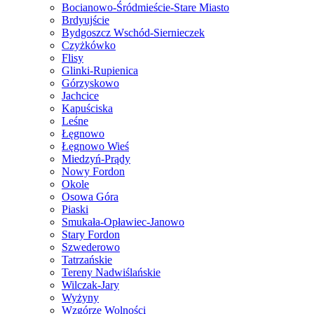
Bocianowo-Śródmieście-Stare Miasto
Brdyujście
Bydgoszcz Wschód-Siernieczek
Czyżkówko
Flisy
Glinki-Rupienica
Górzyskowo
Jachcice
Kapuściska
Leśne
Łęgnowo
Łęgnowo Wieś
Miedzyń-Prądy
Nowy Fordon
Okole
Osowa Góra
Piaski
Smukała-Opławiec-Janowo
Stary Fordon
Szwederowo
Tatrzańskie
Tereny Nadwiślańskie
Wilczak-Jary
Wyżyny
Wzgórze Wolności