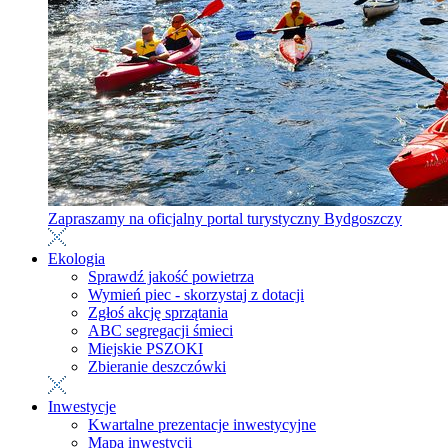
Zapraszamy na oficjalny portal turystyczny Bydgoszczy
Ekologia
Sprawdź jakość powietrza
Wymień piec - skorzystaj z dotacji
Zgłoś akcję sprzątania
ABC segregacji śmieci
Miejskie PSZOKI
Zbieranie deszczówki
Inwestycje
Kwartalne prezentacje inwestycyjne
Mapa inwestycji