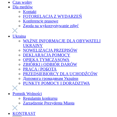
Czas wolny
Dla mediów
Kontakt
FOTORELACJA Z WYDARZEŃ
Konferencje prasowe
Zgoda na wykorzystywanie zdjęć
Ukraina
WAŻNE INFORMACJE DLA OBYWATELI
UKRAINY
NOWELIZACJA PRZEPISÓW
DEKLARACJA POMOCY
OPIEKA TYMCZASOWA
ZBIÓRKI i ODBIÓR DARÓW
PRACA / РОБОТА
PRZEDSIĘBIORCY DLA UCHODŹCÓW
Допомога громадянам України
PUNKTY POMOCY I DORADZTWA
Pomnik Wolności
Regulamin konkursu
Zarządzenie Prezydenta Miasta
KONTRAST