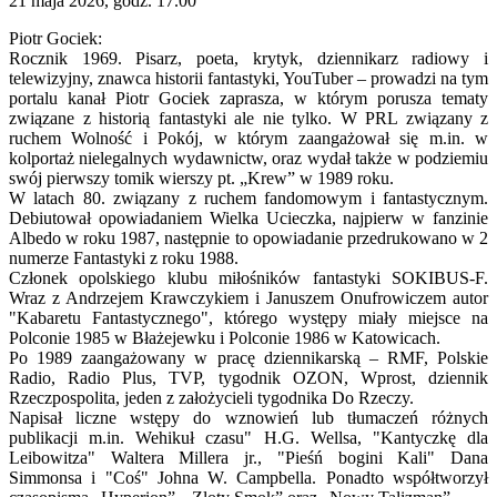
21 maja 2026, godz. 17.00
Piotr Gociek:
Rocznik 1969. Pisarz, poeta, krytyk, dziennikarz radiowy i
telewizyjny, znawca historii fantastyki, YouTuber – prowadzi na tym
portalu kanał Piotr Gociek zaprasza, w którym porusza tematy
związane z historią fantastyki ale nie tylko. W PRL związany z
ruchem Wolność i Pokój, w którym zaangażował się m.in. w
kolportaż nielegalnych wydawnictw, oraz wydał także w podziemiu
swój pierwszy tomik wierszy pt. „Krew” w 1989 roku.
W latach 80. związany z ruchem fandomowym i fantastycznym.
Debiutował opowiadaniem Wielka Ucieczka, najpierw w fanzinie
Albedo w roku 1987, następnie to opowiadanie przedrukowano w 2
numerze Fantastyki z roku 1988.
Członek opolskiego klubu miłośników fantastyki SOKIBUS-F.
Wraz z Andrzejem Krawczykiem i Januszem Onufrowiczem autor
"Kabaretu Fantastycznego", którego występy miały miejsce na
Polconie 1985 w Błażejewku i Polconie 1986 w Katowicach.
Po 1989 zaangażowany w pracę dziennikarską – RMF, Polskie
Radio, Radio Plus, TVP, tygodnik OZON, Wprost, dziennik
Rzeczpospolita, jeden z założycieli tygodnika Do Rzeczy.
Napisał liczne wstępy do wznowień lub tłumaczeń różnych
publikacji m.in. Wehikuł czasu" H.G. Wellsa, "Kantyczkę dla
Leibowitza" Waltera Millera jr., "Pieśń bogini Kali" Dana
Simmonsa i "Coś" Johna W. Campbella. Ponadto współtworzył