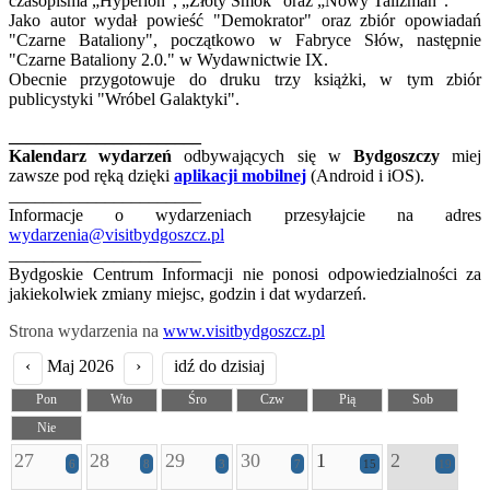
czasopisma „Hyperion”, „Złoty Smok” oraz „Nowy Talizman”.
Jako autor wydał powieść "Demokrator" oraz zbiór opowiadań
"Czarne Bataliony", początkowo w Fabryce Słów, następnie
"Czarne Bataliony 2.0." w Wydawnictwie IX.
Obecnie przygotowuje do druku trzy książki, w tym zbiór
publicystyki "Wróbel Galaktyki".
______________________
Kalendarz wydarzeń
odbywających się w
Bydgoszczy
miej
zawsze pod ręką dzięki
aplikacji mobilnej
(Android i iOS).
______________________
Informacje o wydarzeniach przesyłajcie na adres
wydarzenia@visitbydgoszcz.pl
______________________
Bydgoskie Centrum Informacji nie ponosi odpowiedzialności za
jakiekolwiek zmiany miejsc, godzin i dat wydarzeń.
Strona wydarzenia na
www.visitbydgoszcz.pl
‹
Maj 2026
›
idź do dzisiaj
Pon
Wto
Śro
Czw
Pią
Sob
Nie
27
28
29
30
1
2
6
8
3
7
15
19