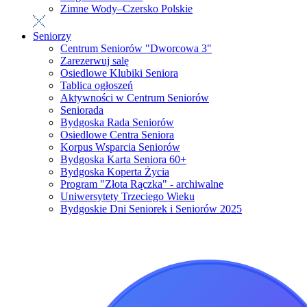
Zimne Wody–Czersko Polskie
Seniorzy
Centrum Seniorów "Dworcowa 3"
Zarezerwuj salę
Osiedlowe Klubiki Seniora
Tablica ogłoszeń
Aktywności w Centrum Seniorów
Seniorada
Bydgoska Rada Seniorów
Osiedlowe Centra Seniora
Korpus Wsparcia Seniorów
Bydgoska Karta Seniora 60+
Bydgoska Koperta Życia
Program "Złota Rączka" - archiwalne
Uniwersytety Trzeciego Wieku
Bydgoskie Dni Seniorek i Seniorów 2025