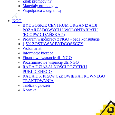
Znak promocyjny
Materiały promocyjne
Współpraca z zagranicą
NGO
BYDGOSKIE CENTRUM ORGANIZACJI
POZARZĄDOWYCH I WOLONTARIATU
(BCOPW GDAŃSKA 5)
Program współpracy z NGO - będą konsultacje
1,5% ZOSTAW W BYDGOSZCZY
Wolontariat
Informacje bieżące
Finansowe wsparcie dla NGO
Pozafinansowe wsparcie dla NGO
RADA DZIAŁALNOŚCI POŻYTKU
PUBLICZNEGO
RADA DS. PRAW CZŁOWIEKA I RÓWNEGO
TRAKTOWANIA
Tablica ogłoszeń
Kontakt