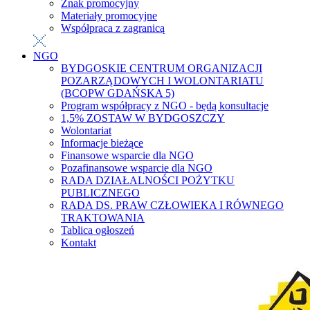
Znak promocyjny
Materiały promocyjne
Współpraca z zagranicą
NGO
BYDGOSKIE CENTRUM ORGANIZACJI
POZARZĄDOWYCH I WOLONTARIATU
(BCOPW GDAŃSKA 5)
Program współpracy z NGO - będą konsultacje
1,5% ZOSTAW W BYDGOSZCZY
Wolontariat
Informacje bieżące
Finansowe wsparcie dla NGO
Pozafinansowe wsparcie dla NGO
RADA DZIAŁALNOŚCI POŻYTKU
PUBLICZNEGO
RADA DS. PRAW CZŁOWIEKA I RÓWNEGO
TRAKTOWANIA
Tablica ogłoszeń
Kontakt