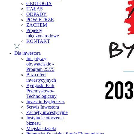
GEOLOGIA
HAŁAS
ODPADY
POWIETRZE
ZACHEM
Projekty
międzynarodowe
KONTAKT
Dla inwestora
Inicjatywy
obywatelskie -
Program 25/75
Baza ofert
inwestycyjnych
Bydgoski Park
Przemysłowo-
Technologiczny
Invest in Bydgoszcz
Serwis Inwestora
Zachęty inwestycyjne
Instytucje otoczenia
biznesu
Miejskie działki
Pomorska Specjalna Strefa Ekonomiczna