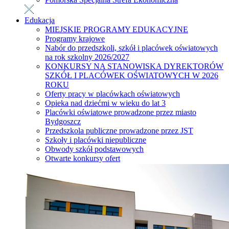
Edukacja
MIEJSKIE PROGRAMY EDUKACYJNE
Programy krajowe
Nabór do przedszkoli, szkół i placówek oświatowych
na rok szkolny 2026/2027
KONKURSY NA STANOWISKA DYREKTORÓW
SZKÓŁ I PLACÓWEK OŚWIATOWYCH W 2026
ROKU
Oferty pracy w placówkach oświatowych
Opieka nad dziećmi w wieku do lat 3
Placówki oświatowe prowadzone przez miasto
Bydgoszcz
Przedszkola publiczne prowadzone przez JST
Szkoły i placówki niepubliczne
Obwody szkół podstawowych
Otwarte konkursy ofert