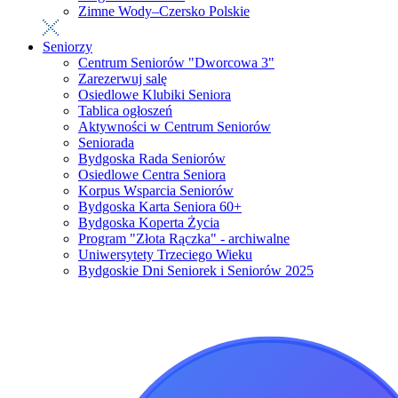
Zimne Wody–Czersko Polskie
Seniorzy
Centrum Seniorów "Dworcowa 3"
Zarezerwuj salę
Osiedlowe Klubiki Seniora
Tablica ogłoszeń
Aktywności w Centrum Seniorów
Seniorada
Bydgoska Rada Seniorów
Osiedlowe Centra Seniora
Korpus Wsparcia Seniorów
Bydgoska Karta Seniora 60+
Bydgoska Koperta Życia
Program "Złota Rączka" - archiwalne
Uniwersytety Trzeciego Wieku
Bydgoskie Dni Seniorek i Seniorów 2025