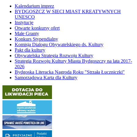
Kalendarium imprez
BYDGOSZCZ W SIECI MIAST KREATYWNYCH
UNESCO
Instytucje
Otwarte konkursy ofert
Małe Granty
Konkurs Stypendialny
Komisja Dialogu Obywatelskiego ds. Kultury
Pakt dla kultury
Obywatelska Strategia Rozwoju Kultury
Strategia Rozwoju Kultury Miasta Bydgoszczy na lata 2017-
2026
Bydgoska Literacka Nagroda Roku "Strzała Łuczniczki"
Samorządowa Karta dla Kultury