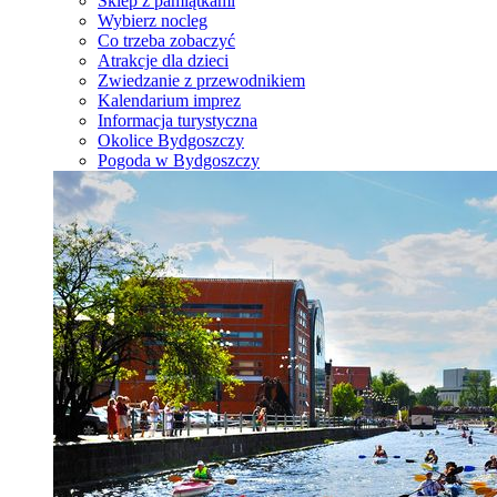
Sklep z pamiątkami
Wybierz nocleg
Co trzeba zobaczyć
Atrakcje dla dzieci
Zwiedzanie z przewodnikiem
Kalendarium imprez
Informacja turystyczna
Okolice Bydgoszczy
Pogoda w Bydgoszczy