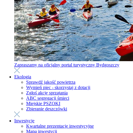
Zapraszamy na oficjalny portal turystyczny Bydgoszczy
Ekologia
Sprawdź jakość powietrza
Wymień piec - skorzystaj z dotacji
Zgłoś akcję sprzątania
ABC segregacji śmieci
Miejskie PSZOKI
Zbieranie deszczówki
Inwestycje
Kwartalne prezentacje inwestycyjne
Mapa inwestycji