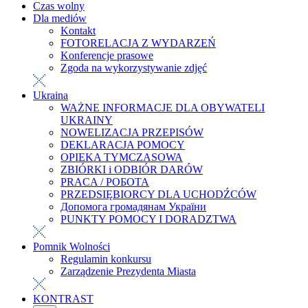
Czas wolny
Dla mediów
Kontakt
FOTORELACJA Z WYDARZEŃ
Konferencje prasowe
Zgoda na wykorzystywanie zdjęć
Ukraina
WAŻNE INFORMACJE DLA OBYWATELI
UKRAINY
NOWELIZACJA PRZEPISÓW
DEKLARACJA POMOCY
OPIEKA TYMCZASOWA
ZBIÓRKI i ODBIÓR DARÓW
PRACA / РОБОТА
PRZEDSIĘBIORCY DLA UCHODŹCÓW
Допомога громадянам України
PUNKTY POMOCY I DORADZTWA
Pomnik Wolności
Regulamin konkursu
Zarządzenie Prezydenta Miasta
KONTRAST