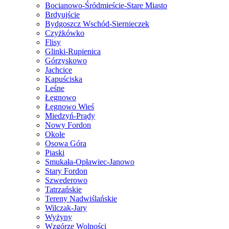
Bocianowo-Śródmieście-Stare Miasto
Brdyujście
Bydgoszcz Wschód-Siernieczek
Czyżkówko
Flisy
Glinki-Rupienica
Górzyskowo
Jachcice
Kapuściska
Leśne
Łęgnowo
Łęgnowo Wieś
Miedzyń-Prądy
Nowy Fordon
Okole
Osowa Góra
Piaski
Smukała-Opławiec-Janowo
Stary Fordon
Szwederowo
Tatrzańskie
Tereny Nadwiślańskie
Wilczak-Jary
Wyżyny
Wzgórze Wolności