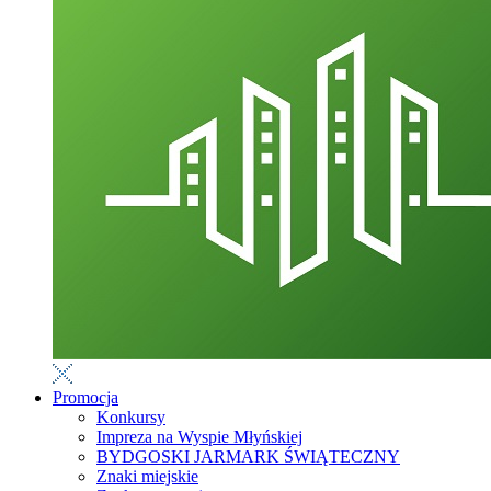
Promocja
Konkursy
Impreza na Wyspie Młyńskiej
BYDGOSKI JARMARK ŚWIĄTECZNY
Znaki miejskie