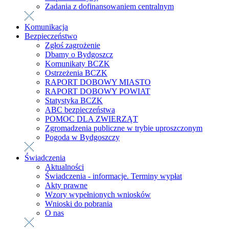
Zadania z dofinansowaniem centralnym
Komunikacja
Bezpieczeństwo
Zgłoś zagrożenie
Dbamy o Bydgoszcz
Komunikaty BCZK
Ostrzeżenia BCZK
RAPORT DOBOWY MIASTO
RAPORT DOBOWY POWIAT
Statystyka BCZK
ABC bezpieczeństwa
POMOC DLA ZWIERZĄT
Zgromadzenia publiczne w trybie uproszczonym
Pogoda w Bydgoszczy
Świadczenia
Aktualności
Świadczenia - informacje. Terminy wypłat
Akty prawne
Wzory wypełnionych wniosków
Wnioski do pobrania
O nas