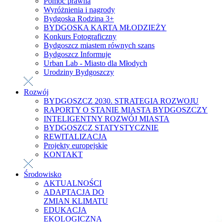
Pomoc prawna
Wyróżnienia i nagrody
Bydgoska Rodzina 3+
BYDGOSKA KARTA MŁODZIEŻY
Konkurs Fotograficzny
Bydgoszcz miastem równych szans
Bydgoszcz Informuje
Urban Lab - Miasto dla Młodych
Urodziny Bydgoszczy
Rozwój
BYDGOSZCZ 2030. STRATEGIA ROZWOJU
RAPORTY O STANIE MIASTA BYDGOSZCZY
INTELIGENTNY ROZWÓJ MIASTA
BYDGOSZCZ STATYSTYCZNIE
REWITALIZACJA
Projekty europejskie
KONTAKT
Środowisko
AKTUALNOŚCI
ADAPTACJA DO
ZMIAN KLIMATU
EDUKACJA
EKOLOGICZNA