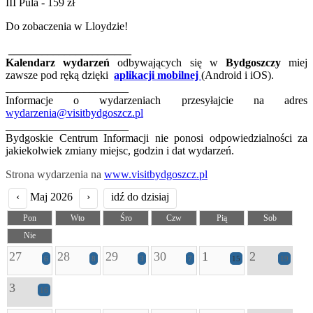
III Pula - 159 zł
Do zobaczenia w Lloydzie!
______________________
Kalendarz wydarzeń
odbywających się w
Bydgoszczy
miej
zawsze pod ręką dzięki
aplikacji mobilnej
(Android i iOS).
______________________
Informacje o wydarzeniach przesyłajcie na adres
wydarzenia@visitbydgoszcz.pl
______________________
Bydgoskie Centrum Informacji nie ponosi odpowiedzialności za
jakiekolwiek zmiany miejsc, godzin i dat wydarzeń.
Strona wydarzenia na
www.visitbydgoszcz.pl
‹
Maj 2026
›
idź do dzisiaj
Pon
Wto
Śro
Czw
Pią
Sob
Nie
27
28
29
30
1
2
6
8
3
7
15
19
3
16