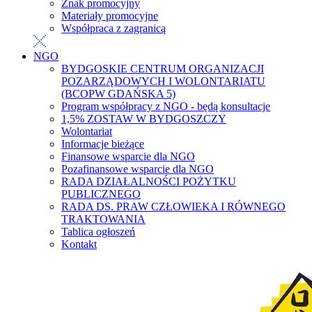
Znak promocyjny
Materiały promocyjne
Współpraca z zagranicą
NGO
BYDGOSKIE CENTRUM ORGANIZACJI
POZARZĄDOWYCH I WOLONTARIATU
(BCOPW GDAŃSKA 5)
Program współpracy z NGO - będą konsultacje
1,5% ZOSTAW W BYDGOSZCZY
Wolontariat
Informacje bieżące
Finansowe wsparcie dla NGO
Pozafinansowe wsparcie dla NGO
RADA DZIAŁALNOŚCI POŻYTKU
PUBLICZNEGO
RADA DS. PRAW CZŁOWIEKA I RÓWNEGO
TRAKTOWANIA
Tablica ogłoszeń
Kontakt