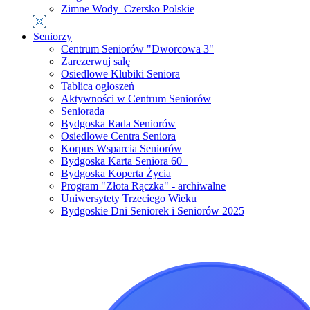
Zimne Wody–Czersko Polskie
Seniorzy
Centrum Seniorów "Dworcowa 3"
Zarezerwuj salę
Osiedlowe Klubiki Seniora
Tablica ogłoszeń
Aktywności w Centrum Seniorów
Seniorada
Bydgoska Rada Seniorów
Osiedlowe Centra Seniora
Korpus Wsparcia Seniorów
Bydgoska Karta Seniora 60+
Bydgoska Koperta Życia
Program "Złota Rączka" - archiwalne
Uniwersytety Trzeciego Wieku
Bydgoskie Dni Seniorek i Seniorów 2025