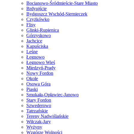
Bocianowo-Śródmieście-Stare Miasto
Brdyujście
Bydgoszcz Wschód-Siernieczek
Czyżkówko
Flisy
Glinki-Rupienica
Górzyskowo
Jachcice
Kapuściska
Leśne
Łęgnowo
Łęgnowo Wieś
Miedzyń-Prądy
Nowy Fordon
Okole
Osowa Góra
Piaski
Smukała-Opławiec-Janowo
Stary Fordon
Szwederowo
Tatrzańskie
Tereny Nadwiślańskie
Wilczak-Jary
Wyżyny
Wzgórze Wolności