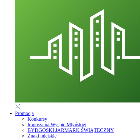
Promocja
Konkursy
Impreza na Wyspie Młyńskiej
BYDGOSKI JARMARK ŚWIĄTECZNY
Znaki miejskie