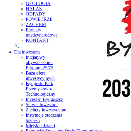
GEOLOGIA
HAŁAS
ODPADY
POWIETRZE
ZACHEM
Projekty
międzynarodowe
KONTAKT
Dla inwestora
Inicjatywy
obywatelskie -
Program 25/75
Baza ofert
inwestycyjnych
Bydgoski Park
Przemysłowo-
Technologiczny
Invest in Bydgoszcz
Serwis Inwestora
Zachęty inwestycyjne
Instytucje otoczenia
biznesu
Miejskie działki
Pomorska Specjalna Strefa Ekonomiczna