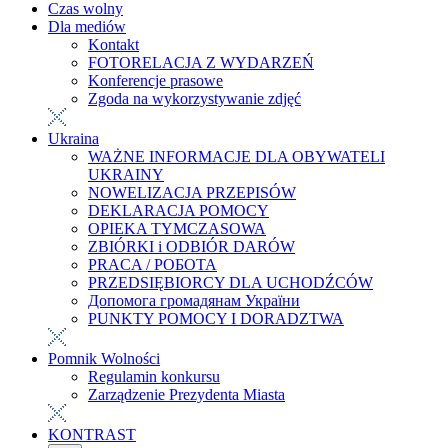
Czas wolny
Dla mediów
Kontakt
FOTORELACJA Z WYDARZEŃ
Konferencje prasowe
Zgoda na wykorzystywanie zdjęć
Ukraina
WAŻNE INFORMACJE DLA OBYWATELI
UKRAINY
NOWELIZACJA PRZEPISÓW
DEKLARACJA POMOCY
OPIEKA TYMCZASOWA
ZBIÓRKI i ODBIÓR DARÓW
PRACA / РОБОТА
PRZEDSIĘBIORCY DLA UCHODŹCÓW
Допомога громадянам України
PUNKTY POMOCY I DORADZTWA
Pomnik Wolności
Regulamin konkursu
Zarządzenie Prezydenta Miasta
KONTRAST