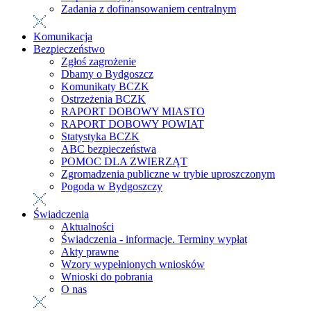
Zadania z dofinansowaniem centralnym
Komunikacja
Bezpieczeństwo
Zgłoś zagrożenie
Dbamy o Bydgoszcz
Komunikaty BCZK
Ostrzeżenia BCZK
RAPORT DOBOWY MIASTO
RAPORT DOBOWY POWIAT
Statystyka BCZK
ABC bezpieczeństwa
POMOC DLA ZWIERZĄT
Zgromadzenia publiczne w trybie uproszczonym
Pogoda w Bydgoszczy
Świadczenia
Aktualności
Świadczenia - informacje. Terminy wypłat
Akty prawne
Wzory wypełnionych wniosków
Wnioski do pobrania
O nas