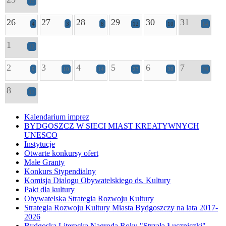
15
26
27
28
29
30
31
4
3
8
12
10
14
1
12
2
3
4
5
6
7
9
10
14
23
20
20
8
17
Kalendarium imprez
BYDGOSZCZ W SIECI MIAST KREATYWNYCH
UNESCO
Instytucje
Otwarte konkursy ofert
Małe Granty
Konkurs Stypendialny
Komisja Dialogu Obywatelskiego ds. Kultury
Pakt dla kultury
Obywatelska Strategia Rozwoju Kultury
Strategia Rozwoju Kultury Miasta Bydgoszczy na lata 2017-
2026
Bydgoska Literacka Nagroda Roku "Strzała Łuczniczki"