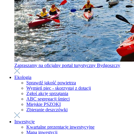
Zapraszamy na oficjalny portal turystyczny Bydgoszczy
Ekologia
Sprawdź jakość powietrza
Wymień piec - skorzystaj z dotacji
Zgłoś akcję sprzątania
ABC segregacji śmieci
Miejskie PSZOKI
Zbieranie deszczówki
Inwestycje
Kwartalne prezentacje inwestycyjne
Mapa inwestycji