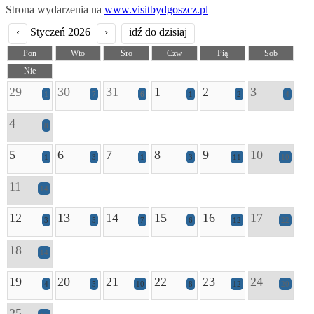
Strona wydarzenia na
www.visitbydgoszcz.pl
‹
Styczeń 2026
›
idź do dzisiaj
Pon
Wto
Śro
Czw
Pią
Sob
Nie
29
30
31
1
2
3
1
7
6
1
2
4
4
8
5
6
7
8
9
10
1
3
1
3
11
10
11
14
12
13
14
15
16
17
3
5
7
6
12
22
18
14
19
20
21
22
23
24
4
5
10
8
12
20
25