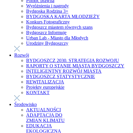
Pomoc prawna
Wyróżnienia i nagrody
Bydgoska Rodzina 3+
BYDGOSKA KARTA MŁODZIEŻY
Konkurs Fotograficzny
Bydgoszcz miastem równych szans
Bydgoszcz Informuje
Urban Lab - Miasto dla Młodych
Urodziny Bydgoszczy
Rozwój
BYDGOSZCZ 2030. STRATEGIA ROZWOJU
RAPORTY O STANIE MIASTA BYDGOSZCZY
INTELIGENTNY ROZWÓJ MIASTA
BYDGOSZCZ STATYSTYCZNIE
REWITALIZACJA
Projekty europejskie
KONTAKT
Środowisko
AKTUALNOŚCI
ADAPTACJA DO
ZMIAN KLIMATU
EDUKACJA
EKOLOGICZNA