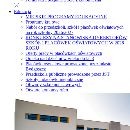
Edukacja
MIEJSKIE PROGRAMY EDUKACYJNE
Programy krajowe
Nabór do przedszkoli, szkół i placówek oświatowych
na rok szkolny 2026/2027
KONKURSY NA STANOWISKA DYREKTORÓW
SZKÓŁ I PLACÓWEK OŚWIATOWYCH W 2026
ROKU
Oferty pracy w placówkach oświatowych
Opieka nad dziećmi w wieku do lat 3
Placówki oświatowe prowadzone przez miasto
Bydgoszcz
Przedszkola publiczne prowadzone przez JST
Szkoły i placówki niepubliczne
Obwody szkół podstawowych
Otwarte konkursy ofert