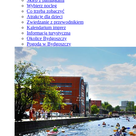
Sklep z pamiątkami
Wybierz nocleg
Co trzeba zobaczyć
Atrakcje dla dzieci
Zwiedzanie z przewodnikiem
Kalendarium imprez
Informacja turystyczna
Okolice Bydgoszczy
Pogoda w Bydgoszczy