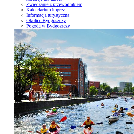
Zwiedzanie z przewodnikiem
Kalendarium imprez
Informacja turystyczna
Okolice Bydgoszczy
Pogoda w Bydgoszczy