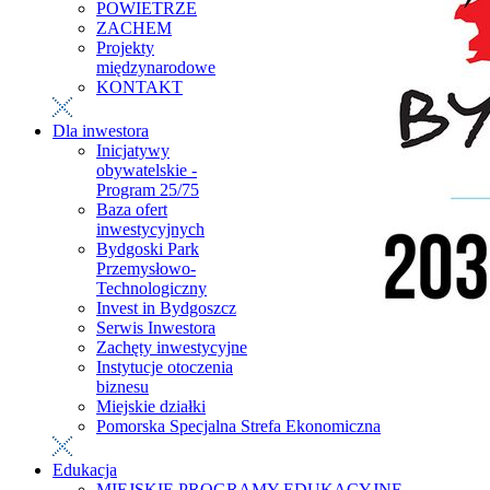
POWIETRZE
ZACHEM
Projekty
międzynarodowe
KONTAKT
Dla inwestora
Inicjatywy
obywatelskie -
Program 25/75
Baza ofert
inwestycyjnych
Bydgoski Park
Przemysłowo-
Technologiczny
Invest in Bydgoszcz
Serwis Inwestora
Zachęty inwestycyjne
Instytucje otoczenia
biznesu
Miejskie działki
Pomorska Specjalna Strefa Ekonomiczna
Edukacja
MIEJSKIE PROGRAMY EDUKACYJNE