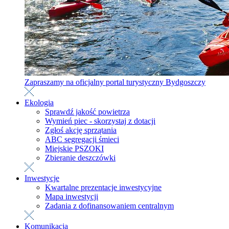
Zapraszamy na oficjalny portal turystyczny Bydgoszczy
Ekologia
Sprawdź jakość powietrza
Wymień piec - skorzystaj z dotacji
Zgłoś akcję sprzątania
ABC segregacji śmieci
Miejskie PSZOKI
Zbieranie deszczówki
Inwestycje
Kwartalne prezentacje inwestycyjne
Mapa inwestycji
Zadania z dofinansowaniem centralnym
Komunikacja