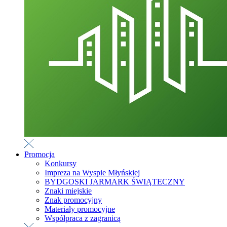
Promocja
Konkursy
Impreza na Wyspie Młyńskiej
BYDGOSKI JARMARK ŚWIĄTECZNY
Znaki miejskie
Znak promocyjny
Materiały promocyjne
Współpraca z zagranicą