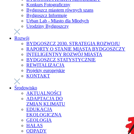
Konkurs Fotograficzny
Bydgoszcz miastem równych szans
Bydgoszcz Informuje
Urban Lab - Miasto dla Młodych
Urodziny Bydgoszczy
Rozwój
BYDGOSZCZ 2030. STRATEGIA ROZWOJU
RAPORTY O STANIE MIASTA BYDGOSZCZY
INTELIGENTNY ROZWÓJ MIASTA
BYDGOSZCZ STATYSTYCZNIE
REWITALIZACJA
Projekty europejskie
KONTAKT
Środowisko
AKTUALNOŚCI
ADAPTACJA DO
ZMIAN KLIMATU
EDUKACJA
EKOLOGICZNA
GEOLOGIA
HAŁAS
ODPADY