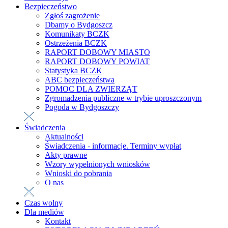
Bezpieczeństwo
Zgłoś zagrożenie
Dbamy o Bydgoszcz
Komunikaty BCZK
Ostrzeżenia BCZK
RAPORT DOBOWY MIASTO
RAPORT DOBOWY POWIAT
Statystyka BCZK
ABC bezpieczeństwa
POMOC DLA ZWIERZĄT
Zgromadzenia publiczne w trybie uproszczonym
Pogoda w Bydgoszczy
Świadczenia
Aktualności
Świadczenia - informacje. Terminy wypłat
Akty prawne
Wzory wypełnionych wniosków
Wnioski do pobrania
O nas
Czas wolny
Dla mediów
Kontakt