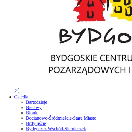
Osiedla
Bartodzieje
Bielawy
Błonie
Bocianowo-Śródmieście-Stare Miasto
Brdyujście
Bydgoszcz Wschód-Siernieczek