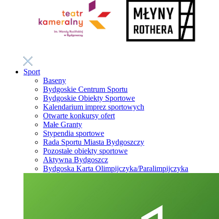
Sport
Baseny
Bydgoskie Centrum Sportu
Bydgoskie Obiekty Sportowe
Kalendarium imprez sportowych
Otwarte konkursy ofert
Małe Granty
Stypendia sportowe
Rada Sportu Miasta Bydgoszczy
Pozostałe obiekty sportowe
Aktywna Bydgoszcz
Bydgoska Karta Olimpijczyka/Paralimpijczyka