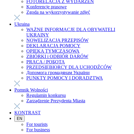
FOTORELACJA Z WYDARZEŃ
Konferencje prasowe
Zgoda na wykorzystywanie zdjęć
Ukraina
WAŻNE INFORMACJE DLA OBYWATELI
UKRAINY
NOWELIZACJA PRZEPISÓW
DEKLARACJA POMOCY
OPIEKA TYMCZASOWA
ZBIÓRKI i ODBIÓR DARÓW
PRACA / РОБОТА
PRZEDSIĘBIORCY DLA UCHODŹCÓW
Допомога громадянам України
PUNKTY POMOCY I DORADZTWA
Pomnik Wolności
Regulamin konkursu
Zarządzenie Prezydenta Miasta
KONTRAST
EN
For tourists
For business