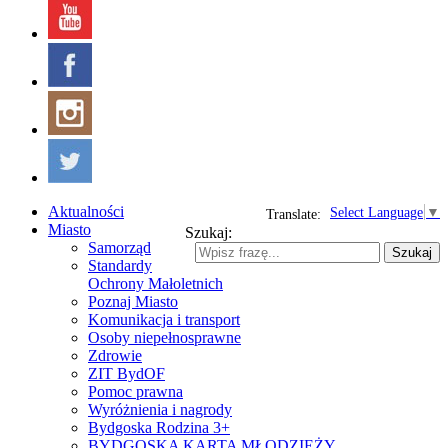
Aktualności
Select Language
▼
Translate:
Miasto
Szukaj:
Samorząd
Szukaj
Standardy
Ochrony Małoletnich
Poznaj Miasto
Komunikacja i transport
Osoby niepełnosprawne
Zdrowie
ZIT BydOF
Pomoc prawna
Wyróżnienia i nagrody
Bydgoska Rodzina 3+
BYDGOSKA KARTA MŁODZIEŻY