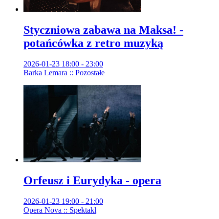
Styczniowa zabawa na Maksa! -
potańcówka z retro muzyką
2026-01-23 18:00 - 23:00
Barka Lemara :: Pozostałe
Orfeusz i Eurydyka - opera
2026-01-23 19:00 - 21:00
Opera Nova :: Spektakl