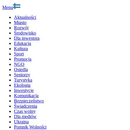
Menu
Aktualności
Miasto
Rozwój
Środowisko
Dla inwestora
Edukacja
Kultura
Sport
Promocja
NGO
Osiedla
Seniorzy
Turystyka
Ekologia
Inwestycje
Komunikacja
Bezpieczeństwo
Świadczenia
Czas wolny
Dla mediów
Ukraina
Pomnik Wolności