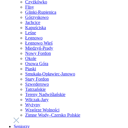
Czyżkówko
Flisy
Glinki-Rupienica
Górzyskowo
Jachcice
Kapuściska
Leśne
Łęgnowo
Łęgnowo Wieś
Miedzyń-Prądy
Nowy Fordon
Okole
Osowa Góra
Piaski
Smukała-Opławiec-Janowo
Stary Fordon
Szwederowo
Tatrzańskie
Tereny Nadwiślańskie
Wilczak-Jary
Wyżyny
Wzgórze Wolności
Zimne Wody–Czersko Polskie
Seniorzy