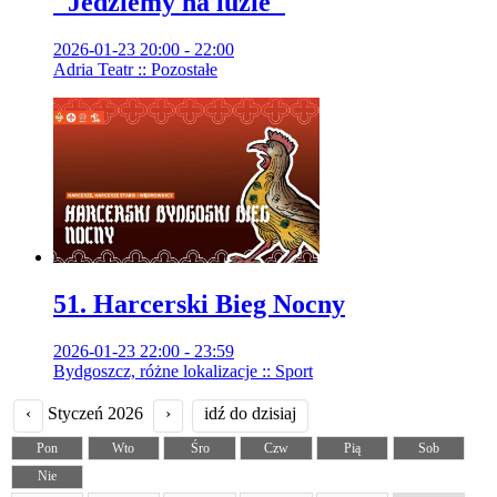
"Jedziemy na luzie"
2026-01-23 20:00 - 22:00
Adria Teatr :: Pozostałe
51. Harcerski Bieg Nocny
2026-01-23 22:00 - 23:59
Bydgoszcz, różne lokalizacje :: Sport
‹
Styczeń 2026
›
idź do dzisiaj
Pon
Wto
Śro
Czw
Pią
Sob
Nie