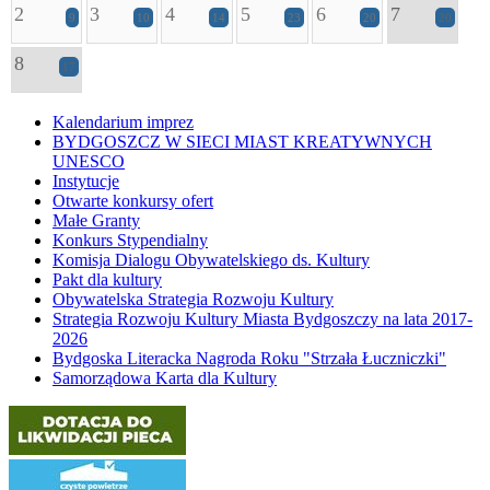
2
3
4
5
6
7
9
10
14
23
20
20
8
17
Kalendarium imprez
BYDGOSZCZ W SIECI MIAST KREATYWNYCH
UNESCO
Instytucje
Otwarte konkursy ofert
Małe Granty
Konkurs Stypendialny
Komisja Dialogu Obywatelskiego ds. Kultury
Pakt dla kultury
Obywatelska Strategia Rozwoju Kultury
Strategia Rozwoju Kultury Miasta Bydgoszczy na lata 2017-
2026
Bydgoska Literacka Nagroda Roku "Strzała Łuczniczki"
Samorządowa Karta dla Kultury