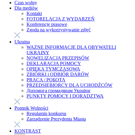
Czas wolny
Dla mediów
Kontakt
FOTORELACJA Z WYDARZEŃ
Konferencje prasowe
Zgoda na wykorzystywanie zdjęć
Ukraina
WAŻNE INFORMACJE DLA OBYWATELI
UKRAINY
NOWELIZACJA PRZEPISÓW
DEKLARACJA POMOCY
OPIEKA TYMCZASOWA
ZBIÓRKI i ODBIÓR DARÓW
PRACA / РОБОТА
PRZEDSIĘBIORCY DLA UCHODŹCÓW
Допомога громадянам України
PUNKTY POMOCY I DORADZTWA
Pomnik Wolności
Regulamin konkursu
Zarządzenie Prezydenta Miasta
KONTRAST