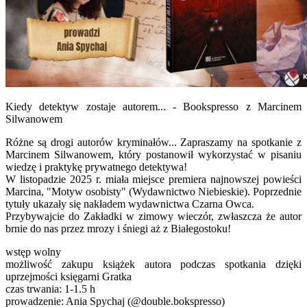
Kiedy detektyw zostaje autorem... - Bookspresso z Marcinem
Silwanowem
Różne są drogi autorów kryminałów... Zapraszamy na spotkanie z
Marcinem Silwanowem, który postanowił wykorzystać w pisaniu
wiedzę i praktykę prywatnego detektywa!
W listopadzie 2025 r. miała miejsce premiera najnowszej powieści
Marcina, "Motyw osobisty" (Wydawnictwo Niebieskie). Poprzednie
tytuły ukazały się nakładem wydawnictwa Czarna Owca.
Przybywajcie do Zakładki w zimowy wieczór, zwłaszcza że autor
brnie do nas przez mrozy i śniegi aż z Białegostoku!
wstęp wolny
możliwość zakupu książek autora podczas spotkania dzięki
uprzejmości księgarni Gratka
czas trwania: 1-1.5 h
prowadzenie: Ania Spychaj (@double.bokspresso)