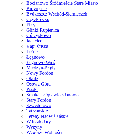
Bocianowo-Śródmieście-Stare Miasto
Brdyujście
Bydgoszcz Wschód-Siernieczek
Czyżkówko
Flisy
Glinki-Rupienica
Górzyskowo
Jachcice
Kapuściska
Leśne
Łęgnowo
Łęgnowo Wieś
Miedzyń-Prądy
Nowy Fordon
Okole
Osowa Góra
Piaski
Smukała-Opławiec-Janowo
Stary Fordon
Szwederowo
Tatrzańskie
Tereny Nadwiślańskie
Wilczak-Jary
Wyżyny
Wzgórze Wolności