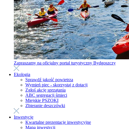
Zapraszamy na oficjalny portal turystyczny Bydgoszczy
Ekologia
Sprawdź jakość powietrza
Wymień piec - skorzystaj z dotacji
Zgłoś akcję sprzątania
ABC segregacji śmieci
Miejskie PSZOKI
Zbieranie deszczówki
Inwestycje
Kwartalne prezentacje inwestycyjne
Mapa inwestycji