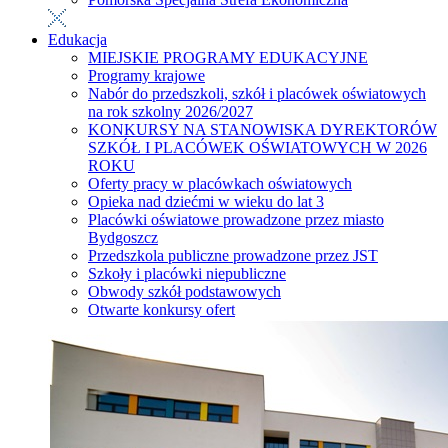
Edukacja
MIEJSKIE PROGRAMY EDUKACYJNE
Programy krajowe
Nabór do przedszkoli, szkół i placówek oświatowych
na rok szkolny 2026/2027
KONKURSY NA STANOWISKA DYREKTORÓW
SZKÓŁ I PLACÓWEK OŚWIATOWYCH W 2026
ROKU
Oferty pracy w placówkach oświatowych
Opieka nad dziećmi w wieku do lat 3
Placówki oświatowe prowadzone przez miasto
Bydgoszcz
Przedszkola publiczne prowadzone przez JST
Szkoły i placówki niepubliczne
Obwody szkół podstawowych
Otwarte konkursy ofert