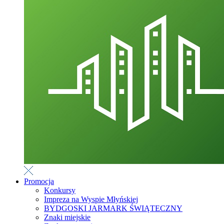
Promocja
Konkursy
Impreza na Wyspie Młyńskiej
BYDGOSKI JARMARK ŚWIĄTECZNY
Znaki miejskie