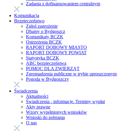
Zadania z dofinansowaniem centralnym
Komunikacja
Bezpieczeństwo
Zgłoś zagrożenie
Dbamy o Bydgoszcz
Komunikaty BCZK
Ostrzeżenia BCZK
RAPORT DOBOWY MIASTO
RAPORT DOBOWY POWIAT
Statystyka BCZK
ABC bezpieczeństwa
POMOC DLA ZWIERZĄT
Zgromadzenia publiczne w trybie uproszczonym
Pogoda w Bydgoszczy
Świadczenia
Aktualności
Świadczenia - informacje. Terminy wypłat
Akty prawne
Wzory wypełnionych wniosków
Wnioski do pobrania
O nas