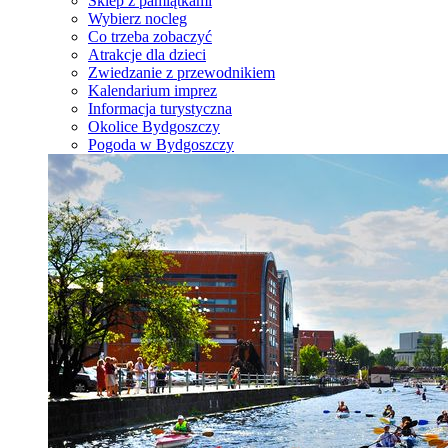
Sklep z pamiątkami
Wybierz nocleg
Co trzeba zobaczyć
Atrakcje dla dzieci
Zwiedzanie z przewodnikiem
Kalendarium imprez
Informacja turystyczna
Okolice Bydgoszczy
Pogoda w Bydgoszczy