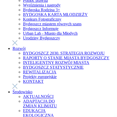
Pomoc prawna
Wyróżnienia i nagrody
Bydgoska Rodzina 3+
BYDGOSKA KARTA MŁODZIEŻY
Konkurs Fotograficzny
Bydgoszcz miastem równych szans
Bydgoszcz Informuje
Urban Lab - Miasto dla Młodych
Urodziny Bydgoszczy
Rozwój
BYDGOSZCZ 2030. STRATEGIA ROZWOJU
RAPORTY O STANIE MIASTA BYDGOSZCZY
INTELIGENTNY ROZWÓJ MIASTA
BYDGOSZCZ STATYSTYCZNIE
REWITALIZACJA
Projekty europejskie
KONTAKT
Środowisko
AKTUALNOŚCI
ADAPTACJA DO
ZMIAN KLIMATU
EDUKACJA
EKOLOGICZNA