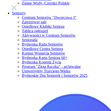
Zimne Wody–Czersko Polskie
Seniorzy
Centrum Seniorów "Dworcowa 3"
Zarezerwuj salę
Osiedlowe Klubiki Seniora
Tablica ogłoszeń
Aktywności w Centrum Seniorów
Seniorada
Bydgoska Rada Seniorów
Osiedlowe Centra Seniora
Korpus Wsparcia Seniorów
Bydgoska Karta Seniora 60+
Bydgoska Koperta Życia
Program "Złota Rączka" - archiwalne
Uniwersytety Trzeciego Wieku
Bydgoskie Dni Seniorek i Seniorów 2025