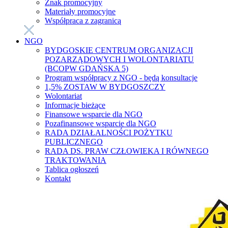
Znak promocyjny
Materiały promocyjne
Współpraca z zagranicą
NGO
BYDGOSKIE CENTRUM ORGANIZACJI
POZARZĄDOWYCH I WOLONTARIATU
(BCOPW GDAŃSKA 5)
Program współpracy z NGO - będą konsultacje
1,5% ZOSTAW W BYDGOSZCZY
Wolontariat
Informacje bieżące
Finansowe wsparcie dla NGO
Pozafinansowe wsparcie dla NGO
RADA DZIAŁALNOŚCI POŻYTKU
PUBLICZNEGO
RADA DS. PRAW CZŁOWIEKA I RÓWNEGO
TRAKTOWANIA
Tablica ogłoszeń
Kontakt