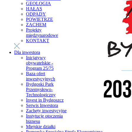
GEOLOGIA
HAŁAS
ODPADY
POWIETRZE
ZACHEM
Projekty
międzynarodowe
KONTAKT
Dla inwestora
Inicjatywy
obywatelskie -
Program 25/75
Baza ofert
inwestycyjnych
Bydgoski Park
Przemysłowo-
Technologiczny
Invest in Bydgoszcz
Serwis Inwestora
Zachęty inwestycyjne
Instytucje otoczenia
biznesu
Miejskie działki
Pomorska Specjalna Strefa Ekonomiczna