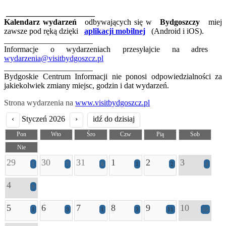
______________________
Kalendarz wydarzeń
odbywających się w
Bydgoszczy
miej
zawsze pod ręką dzięki
aplikacji mobilnej
(Android i iOS).
______________________
Informacje o wydarzeniach przesyłajcie na adres
wydarzenia@visitbydgoszcz.pl
______________________
Bydgoskie Centrum Informacji nie ponosi odpowiedzialności za
jakiekolwiek zmiany miejsc, godzin i dat wydarzeń.
Strona wydarzenia na
www.visitbydgoszcz.pl
‹
Styczeń 2026
›
idź do dzisiaj
Pon
Wto
Śro
Czw
Pią
Sob
Nie
29
30
31
1
2
3
1
7
6
1
2
4
4
8
5
6
7
8
9
10
1
3
1
3
11
10