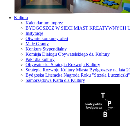
Kultura
Kalendarium imprez
BYDGOSZCZ W SIECI MIAST KREATYWNYCH 
Instytucje
Otwarte konkursy ofert
Małe Granty
Konkurs Stypendialny
Komisja Dialogu Obywatelskiego ds. Kultury
Pakt dla kultury
Obywatelska Strategia Rozwoju Kultury
Strategia Rozwoju Kultury Miasta Bydgoszczy na lata 
Bydgoska Literacka Nagroda Roku "Strzała Łuczniczki"
Samorządowa Karta dla Kultury