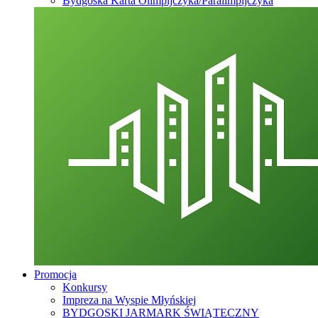
Bydgoska Karta Olimpijczyka/Paralimpijczyka
Promocja
Konkursy
Impreza na Wyspie Młyńskiej
BYDGOSKI JARMARK ŚWIĄTECZNY