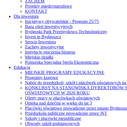
ZACHEM
Projekty międzynarodowe
KONTAKT
Dla inwestora
Inicjatywy obywatelskie - Program 25/75
Baza ofert inwestycyjnych
Bydgoski Park Przemysłowo-Technologiczny
Invest in Bydgoszcz
Serwis Inwestora
Zachęty inwestycyjne
Instytucje otoczenia biznesu
Miejskie działki
Pomorska Specjalna Strefa Ekonomiczna
Edukacja
MIEJSKIE PROGRAMY EDUKACYJNE
Programy krajowe
Nabór do przedszkoli, szkół i placówek oświatowych na
KONKURSY NA STANOWISKA DYREKTORÓW S
OŚWIATOWYCH W 2026 ROKU
Oferty pracy w placówkach oświatowych
Opieka nad dziećmi w wieku do lat 3
Placówki oświatowe prowadzone przez miasto Bydgosz
Przedszkola publiczne prowadzone przez JST
Szkoły i placówki niepubliczne
Obwody szkół podstawowych