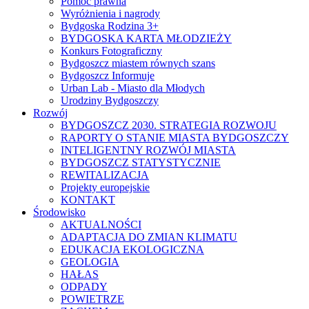
Pomoc prawna
Wyróżnienia i nagrody
Bydgoska Rodzina 3+
BYDGOSKA KARTA MŁODZIEŻY
Konkurs Fotograficzny
Bydgoszcz miastem równych szans
Bydgoszcz Informuje
Urban Lab - Miasto dla Młodych
Urodziny Bydgoszczy
Rozwój
BYDGOSZCZ 2030. STRATEGIA ROZWOJU
RAPORTY O STANIE MIASTA BYDGOSZCZY
INTELIGENTNY ROZWÓJ MIASTA
BYDGOSZCZ STATYSTYCZNIE
REWITALIZACJA
Projekty europejskie
KONTAKT
Środowisko
AKTUALNOŚCI
ADAPTACJA DO ZMIAN KLIMATU
EDUKACJA EKOLOGICZNA
GEOLOGIA
HAŁAS
ODPADY
POWIETRZE