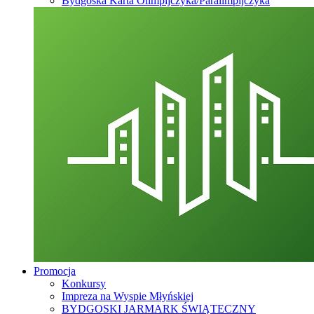
Bydgoska Karta Olimpijczyka/Paralimpijczyka
Promocja
Konkursy
Impreza na Wyspie Młyńskiej
BYDGOSKI JARMARK ŚWIĄTECZNY