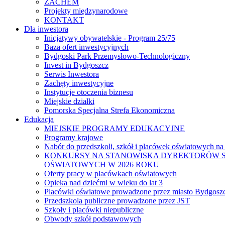
ZACHEM
Projekty międzynarodowe
KONTAKT
Dla inwestora
Inicjatywy obywatelskie - Program 25/75
Baza ofert inwestycyjnych
Bydgoski Park Przemysłowo-Technologiczny
Invest in Bydgoszcz
Serwis Inwestora
Zachęty inwestycyjne
Instytucje otoczenia biznesu
Miejskie działki
Pomorska Specjalna Strefa Ekonomiczna
Edukacja
MIEJSKIE PROGRAMY EDUKACYJNE
Programy krajowe
Nabór do przedszkoli, szkół i placówek oświatowych na
KONKURSY NA STANOWISKA DYREKTORÓW S
OŚWIATOWYCH W 2026 ROKU
Oferty pracy w placówkach oświatowych
Opieka nad dziećmi w wieku do lat 3
Placówki oświatowe prowadzone przez miasto Bydgosz
Przedszkola publiczne prowadzone przez JST
Szkoły i placówki niepubliczne
Obwody szkół podstawowych