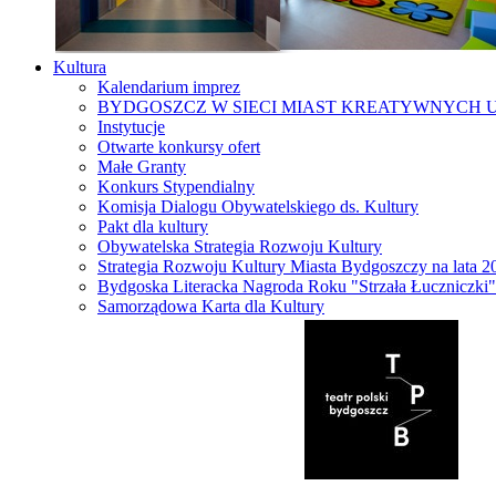
Kultura
Kalendarium imprez
BYDGOSZCZ W SIECI MIAST KREATYWNYCH 
Instytucje
Otwarte konkursy ofert
Małe Granty
Konkurs Stypendialny
Komisja Dialogu Obywatelskiego ds. Kultury
Pakt dla kultury
Obywatelska Strategia Rozwoju Kultury
Strategia Rozwoju Kultury Miasta Bydgoszczy na lata 
Bydgoska Literacka Nagroda Roku "Strzała Łuczniczki"
Samorządowa Karta dla Kultury