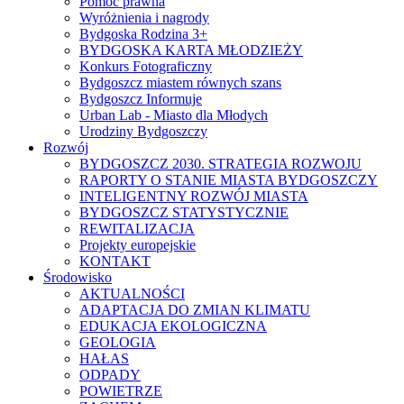
Pomoc prawna
Wyróżnienia i nagrody
Bydgoska Rodzina 3+
BYDGOSKA KARTA MŁODZIEŻY
Konkurs Fotograficzny
Bydgoszcz miastem równych szans
Bydgoszcz Informuje
Urban Lab - Miasto dla Młodych
Urodziny Bydgoszczy
Rozwój
BYDGOSZCZ 2030. STRATEGIA ROZWOJU
RAPORTY O STANIE MIASTA BYDGOSZCZY
INTELIGENTNY ROZWÓJ MIASTA
BYDGOSZCZ STATYSTYCZNIE
REWITALIZACJA
Projekty europejskie
KONTAKT
Środowisko
AKTUALNOŚCI
ADAPTACJA DO ZMIAN KLIMATU
EDUKACJA EKOLOGICZNA
GEOLOGIA
HAŁAS
ODPADY
POWIETRZE