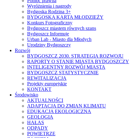
Pomoc prawna
Wyróżnienia i nagrody
Bydgoska Rodzina 3+
BYDGOSKA KARTA MŁODZIEŻY
Konkurs Fotograficzny
Bydgoszcz miastem równych szans
Bydgoszcz Informuje
Urban Lab - Miasto dla Młodych
Urodziny Bydgoszczy
Rozwój
BYDGOSZCZ 2030. STRATEGIA ROZWOJU
RAPORTY O STANIE MIASTA BYDGOSZCZY
INTELIGENTNY ROZWÓJ MIASTA
BYDGOSZCZ STATYSTYCZNIE
REWITALIZACJA
Projekty europejskie
KONTAKT
Środowisko
AKTUALNOŚCI
ADAPTACJA DO ZMIAN KLIMATU
EDUKACJA EKOLOGICZNA
GEOLOGIA
HAŁAS
ODPADY
POWIETRZE