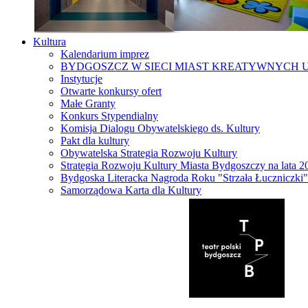
Kultura
Kalendarium imprez
BYDGOSZCZ W SIECI MIAST KREATYWNYCH 
Instytucje
Otwarte konkursy ofert
Małe Granty
Konkurs Stypendialny
Komisja Dialogu Obywatelskiego ds. Kultury
Pakt dla kultury
Obywatelska Strategia Rozwoju Kultury
Strategia Rozwoju Kultury Miasta Bydgoszczy na lata 
Bydgoska Literacka Nagroda Roku "Strzała Łuczniczki"
Samorządowa Karta dla Kultury