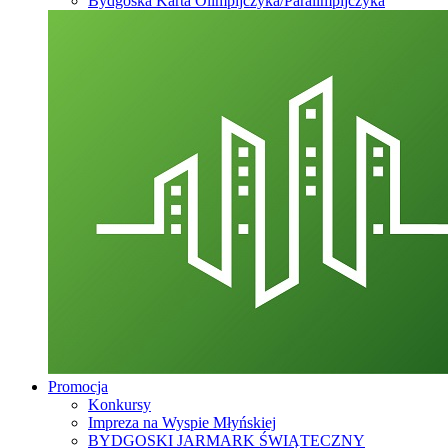
Bydgoska Karta Olimpijczyka/Paralimpijczyka
Promocja
Konkursy
Impreza na Wyspie Młyńskiej
BYDGOSKI JARMARK ŚWIĄTECZNY