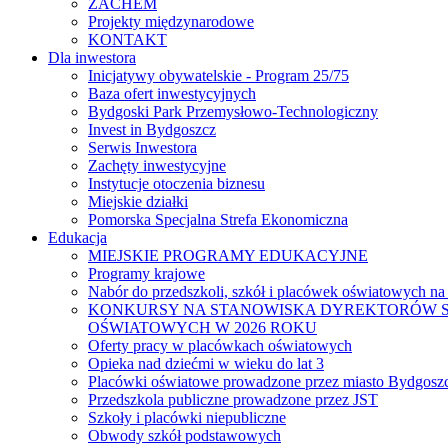
ZACHEM
Projekty międzynarodowe
KONTAKT
Dla inwestora
Inicjatywy obywatelskie - Program 25/75
Baza ofert inwestycyjnych
Bydgoski Park Przemysłowo-Technologiczny
Invest in Bydgoszcz
Serwis Inwestora
Zachęty inwestycyjne
Instytucje otoczenia biznesu
Miejskie działki
Pomorska Specjalna Strefa Ekonomiczna
Edukacja
MIEJSKIE PROGRAMY EDUKACYJNE
Programy krajowe
Nabór do przedszkoli, szkół i placówek oświatowych na
KONKURSY NA STANOWISKA DYREKTORÓW S
OŚWIATOWYCH W 2026 ROKU
Oferty pracy w placówkach oświatowych
Opieka nad dziećmi w wieku do lat 3
Placówki oświatowe prowadzone przez miasto Bydgosz
Przedszkola publiczne prowadzone przez JST
Szkoły i placówki niepubliczne
Obwody szkół podstawowych