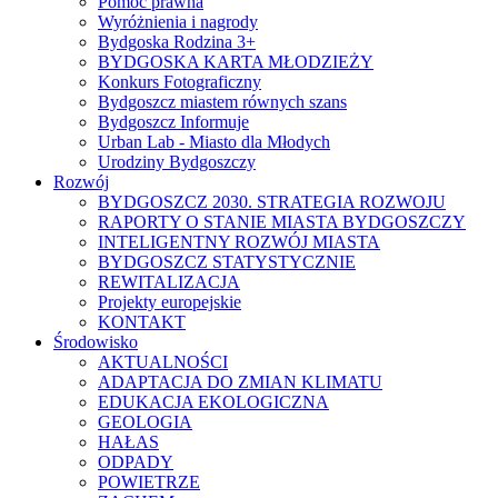
Pomoc prawna
Wyróżnienia i nagrody
Bydgoska Rodzina 3+
BYDGOSKA KARTA MŁODZIEŻY
Konkurs Fotograficzny
Bydgoszcz miastem równych szans
Bydgoszcz Informuje
Urban Lab - Miasto dla Młodych
Urodziny Bydgoszczy
Rozwój
BYDGOSZCZ 2030. STRATEGIA ROZWOJU
RAPORTY O STANIE MIASTA BYDGOSZCZY
INTELIGENTNY ROZWÓJ MIASTA
BYDGOSZCZ STATYSTYCZNIE
REWITALIZACJA
Projekty europejskie
KONTAKT
Środowisko
AKTUALNOŚCI
ADAPTACJA DO ZMIAN KLIMATU
EDUKACJA EKOLOGICZNA
GEOLOGIA
HAŁAS
ODPADY
POWIETRZE