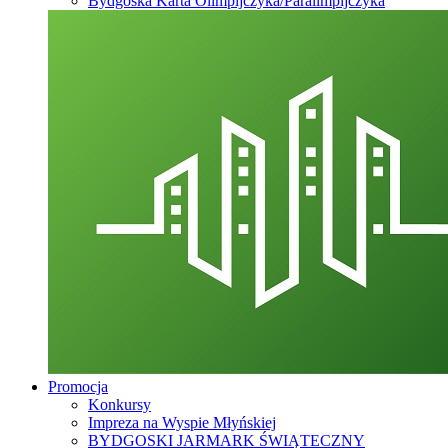
Bydgoska Karta Olimpijczyka/Paralimpijczyka
Promocja
Konkursy
Impreza na Wyspie Młyńskiej
BYDGOSKI JARMARK ŚWIĄTECZNY