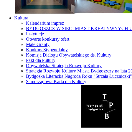
Kultura
Kalendarium imprez
BYDGOSZCZ W SIECI MIAST KREATYWNYCH 
Instytucje
Otwarte konkursy ofert
Małe Granty
Konkurs Stypendialny
Komisja Dialogu Obywatelskiego ds. Kultury
Pakt dla kultury
Obywatelska Strategia Rozwoju Kultury
Strategia Rozwoju Kultury Miasta Bydgoszczy na lata 
Bydgoska Literacka Nagroda Roku "Strzała Łuczniczki"
Samorządowa Karta dla Kultury