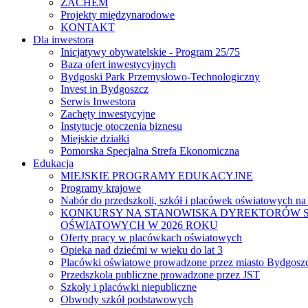
ZACHEM
Projekty międzynarodowe
KONTAKT
Dla inwestora
Inicjatywy obywatelskie - Program 25/75
Baza ofert inwestycyjnych
Bydgoski Park Przemysłowo-Technologiczny
Invest in Bydgoszcz
Serwis Inwestora
Zachęty inwestycyjne
Instytucje otoczenia biznesu
Miejskie działki
Pomorska Specjalna Strefa Ekonomiczna
Edukacja
MIEJSKIE PROGRAMY EDUKACYJNE
Programy krajowe
Nabór do przedszkoli, szkół i placówek oświatowych na
KONKURSY NA STANOWISKA DYREKTORÓW S
OŚWIATOWYCH W 2026 ROKU
Oferty pracy w placówkach oświatowych
Opieka nad dziećmi w wieku do lat 3
Placówki oświatowe prowadzone przez miasto Bydgosz
Przedszkola publiczne prowadzone przez JST
Szkoły i placówki niepubliczne
Obwody szkół podstawowych