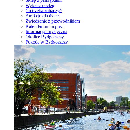
Sklep z pamiątkami
Wybierz nocleg
Co trzeba zobaczyć
Atrakcje dla dzieci
Zwiedzanie z przewodnikiem
Kalendarium imprez
Informacja turystyczna
Okolice Bydgoszczy
Pogoda w Bydgoszczy