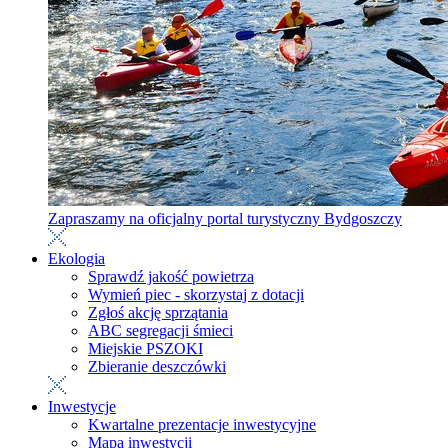
Zapraszamy na oficjalny portal turystyczny Bydgoszczy
Ekologia
Sprawdź jakość powietrza
Wymień piec - skorzystaj z dotacji
Zgłoś akcję sprzątania
ABC segregacji śmieci
Miejskie PSZOKI
Zbieranie deszczówki
Inwestycje
Kwartalne prezentacje inwestycyjne
Mapa inwestycji