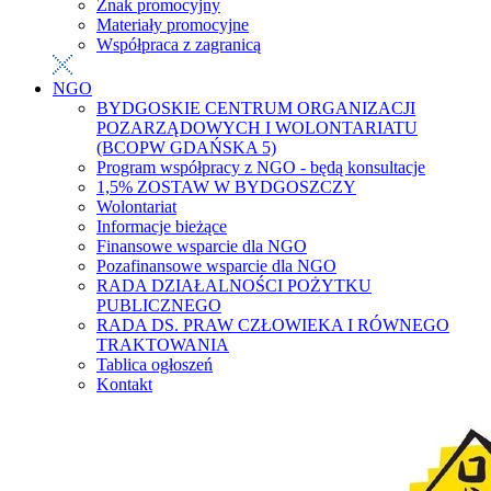
Znak promocyjny
Materiały promocyjne
Współpraca z zagranicą
NGO
BYDGOSKIE CENTRUM ORGANIZACJI
POZARZĄDOWYCH I WOLONTARIATU
(BCOPW GDAŃSKA 5)
Program współpracy z NGO - będą konsultacje
1,5% ZOSTAW W BYDGOSZCZY
Wolontariat
Informacje bieżące
Finansowe wsparcie dla NGO
Pozafinansowe wsparcie dla NGO
RADA DZIAŁALNOŚCI POŻYTKU
PUBLICZNEGO
RADA DS. PRAW CZŁOWIEKA I RÓWNEGO
TRAKTOWANIA
Tablica ogłoszeń
Kontakt