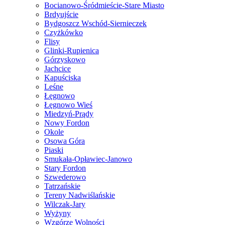
Bocianowo-Śródmieście-Stare Miasto
Brdyujście
Bydgoszcz Wschód-Siernieczek
Czyżkówko
Flisy
Glinki-Rupienica
Górzyskowo
Jachcice
Kapuściska
Leśne
Łęgnowo
Łęgnowo Wieś
Miedzyń-Prądy
Nowy Fordon
Okole
Osowa Góra
Piaski
Smukała-Opławiec-Janowo
Stary Fordon
Szwederowo
Tatrzańskie
Tereny Nadwiślańskie
Wilczak-Jary
Wyżyny
Wzgórze Wolności