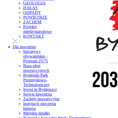
GEOLOGIA
HAŁAS
ODPADY
POWIETRZE
ZACHEM
Projekty
międzynarodowe
KONTAKT
Dla inwestora
Inicjatywy
obywatelskie -
Program 25/75
Baza ofert
inwestycyjnych
Bydgoski Park
Przemysłowo-
Technologiczny
Invest in Bydgoszcz
Serwis Inwestora
Zachęty inwestycyjne
Instytucje otoczenia
biznesu
Miejskie działki
Pomorska Specjalna Strefa Ekonomiczna