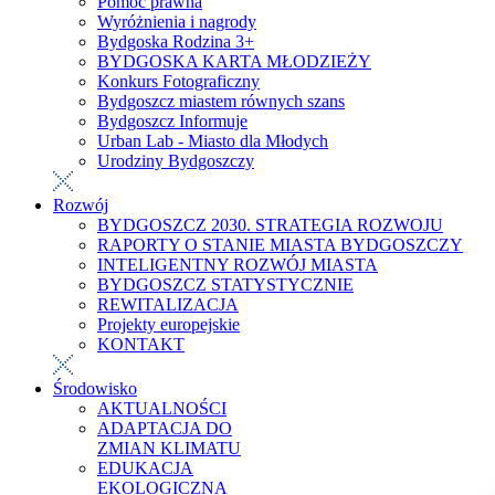
Pomoc prawna
Wyróżnienia i nagrody
Bydgoska Rodzina 3+
BYDGOSKA KARTA MŁODZIEŻY
Konkurs Fotograficzny
Bydgoszcz miastem równych szans
Bydgoszcz Informuje
Urban Lab - Miasto dla Młodych
Urodziny Bydgoszczy
Rozwój
BYDGOSZCZ 2030. STRATEGIA ROZWOJU
RAPORTY O STANIE MIASTA BYDGOSZCZY
INTELIGENTNY ROZWÓJ MIASTA
BYDGOSZCZ STATYSTYCZNIE
REWITALIZACJA
Projekty europejskie
KONTAKT
Środowisko
AKTUALNOŚCI
ADAPTACJA DO
ZMIAN KLIMATU
EDUKACJA
EKOLOGICZNA