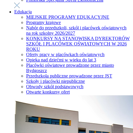
Edukacja
MIEJSKIE PROGRAMY EDUKACYJNE
Programy krajowe
Nabór do przedszkoli, szkół i placówek oświatowych
na rok szkolny 2026/2027
KONKURSY NA STANOWISKA DYREKTORÓW
SZKÓŁ I PLACÓWEK OŚWIATOWYCH W 2026
ROKU
Oferty pracy w placówkach oświatowych
Opieka nad dziećmi w wieku do lat 3
Placówki oświatowe prowadzone przez miasto
Bydgoszcz
Przedszkola publiczne prowadzone przez JST
Szkoły i placówki niepubliczne
Obwody szkół podstawowych
Otwarte konkursy ofert