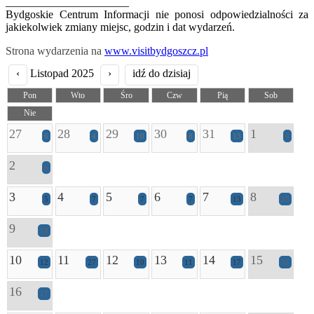
______________________
Bydgoskie Centrum Informacji nie ponosi odpowiedzialności za
jakiekolwiek zmiany miejsc, godzin i dat wydarzeń.
Strona wydarzenia na
www.visitbydgoszcz.pl
‹
Listopad 2025
›
idź do dzisiaj
Pon
Wto
Śro
Czw
Pią
Sob
Nie
27
28
29
30
31
1
6
4
10
8
13
4
2
6
3
4
5
6
7
8
5
7
7
7
13
25
9
18
10
11
12
13
14
15
12
27
10
11
17
31
16
17