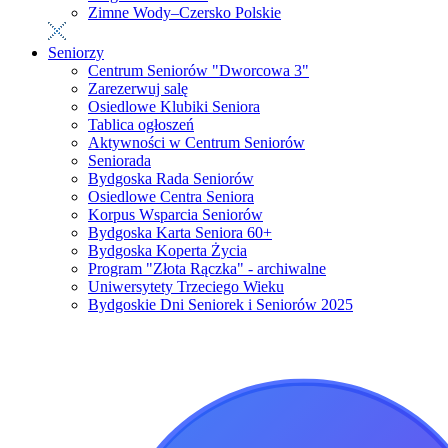
Zimne Wody–Czersko Polskie
Seniorzy
Centrum Seniorów "Dworcowa 3"
Zarezerwuj salę
Osiedlowe Klubiki Seniora
Tablica ogłoszeń
Aktywności w Centrum Seniorów
Seniorada
Bydgoska Rada Seniorów
Osiedlowe Centra Seniora
Korpus Wsparcia Seniorów
Bydgoska Karta Seniora 60+
Bydgoska Koperta Życia
Program "Złota Rączka" - archiwalne
Uniwersytety Trzeciego Wieku
Bydgoskie Dni Seniorek i Seniorów 2025