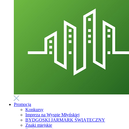
Promocja
Konkursy
Impreza na Wyspie Młyńskiej
BYDGOSKI JARMARK ŚWIĄTECZNY
Znaki miejskie