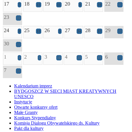
17
18
19
20
21
22
7
13
11
8
19
27
23
23
24
25
26
27
28
29
8
13
5
14
17
23
30
15
1
2
3
4
5
6
4
5
16
21
15
37
7
24
Kalendarium imprez
BYDGOSZCZ W SIECI MIAST KREATYWNYCH
UNESCO
Instytucje
Otwarte konkursy ofert
Małe Granty
Konkurs Stypendialny
Komisja Dialogu Obywatelskiego ds. Kultury
Pakt dla kultury