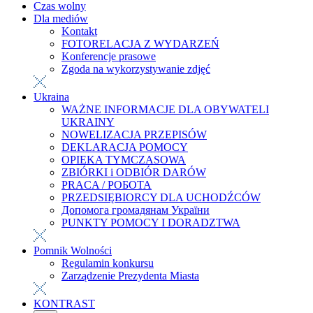
Czas wolny
Dla mediów
Kontakt
FOTORELACJA Z WYDARZEŃ
Konferencje prasowe
Zgoda na wykorzystywanie zdjęć
Ukraina
WAŻNE INFORMACJE DLA OBYWATELI
UKRAINY
NOWELIZACJA PRZEPISÓW
DEKLARACJA POMOCY
OPIEKA TYMCZASOWA
ZBIÓRKI i ODBIÓR DARÓW
PRACA / РОБОТА
PRZEDSIĘBIORCY DLA UCHODŹCÓW
Допомога громадянам України
PUNKTY POMOCY I DORADZTWA
Pomnik Wolności
Regulamin konkursu
Zarządzenie Prezydenta Miasta
KONTRAST