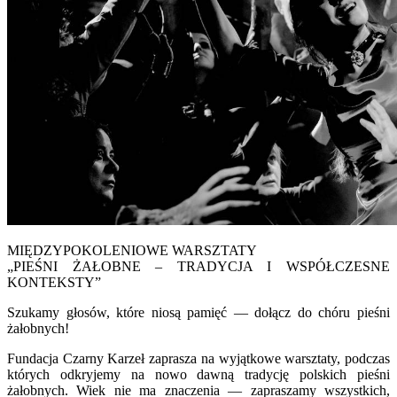
MIĘDZYPOKOLENIOWE WARSZTATY
„PIEŚNI ŻAŁOBNE – TRADYCJA I WSPÓŁCZESNE
KONTEKSTY”
Szukamy głosów, które niosą pamięć — dołącz do chóru pieśni
żałobnych!
Fundacja Czarny Karzeł zaprasza na wyjątkowe warsztaty, podczas
których odkryjemy na nowo dawną tradycję polskich pieśni
żałobnych. Wiek nie ma znaczenia — zapraszamy wszystkich,