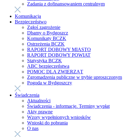
Zadania z dofinansowaniem centralnym
Komunikacja
Bezpieczeństwo
Zgłoś zagrożenie
Dbamy o Bydgoszcz
Komunikaty BCZK
Ostrzeżenia BCZK
RAPORT DOBOWY MIASTO
RAPORT DOBOWY POWIAT
Statystyka BCZK
ABC bezpieczeństwa
POMOC DLA ZWIERZĄT
Zgromadzenia publiczne w trybie uproszczonym
Pogoda w Bydgoszczy
Świadczenia
Aktualności
Świadczenia - informacje. Terminy wypłat
Akty prawne
Wzory wypełnionych wniosków
Wnioski do pobrania
O nas