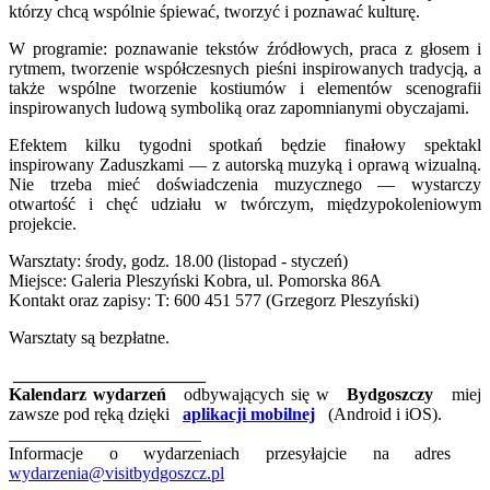
którzy chcą wspólnie śpiewać, tworzyć i poznawać kulturę.
W programie: poznawanie tekstów źródłowych, praca z głosem i
rytmem, tworzenie współczesnych pieśni inspirowanych tradycją, a
także wspólne tworzenie kostiumów i elementów scenografii
inspirowanych ludową symboliką oraz zapomnianymi obyczajami.
Efektem kilku tygodni spotkań będzie finałowy spektakl
inspirowany Zaduszkami — z autorską muzyką i oprawą wizualną.
Nie trzeba mieć doświadczenia muzycznego — wystarczy
otwartość i chęć udziału w twórczym, międzypokoleniowym
projekcie.
Warsztaty: środy, godz. 18.00 (listopad - styczeń)
Miejsce: Galeria Pleszyński Kobra, ul. Pomorska 86A
Kontakt oraz zapisy: T: 600 451 577 (Grzegorz Pleszyński)
Warsztaty są bezpłatne.
______________________
Kalendarz wydarzeń
odbywających się w
Bydgoszczy
miej
zawsze pod ręką dzięki
aplikacji mobilnej
(Android i iOS).
______________________
Informacje o wydarzeniach przesyłajcie na adres
wydarzenia@visitbydgoszcz.pl