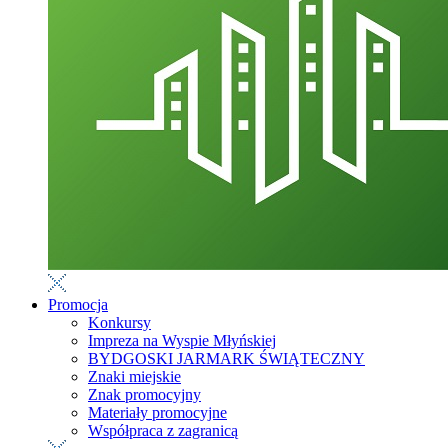
Promocja
Konkursy
Impreza na Wyspie Młyńskiej
BYDGOSKI JARMARK ŚWIĄTECZNY
Znaki miejskie
Znak promocyjny
Materiały promocyjne
Współpraca z zagranicą