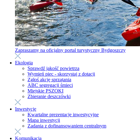
Zapraszamy na oficjalny portal turystyczny Bydgoszczy
Ekologia
Sprawdź jakość powietrza
Wymień piec - skorzystaj z dotacji
Zgłoś akcję sprzątania
ABC segregacji śmieci
Miejskie PSZOKI
Zbieranie deszczówki
Inwestycje
Kwartalne prezentacje inwestycyjne
Mapa inwestycji
Zadania z dofinansowaniem centralnym
Komunikacja