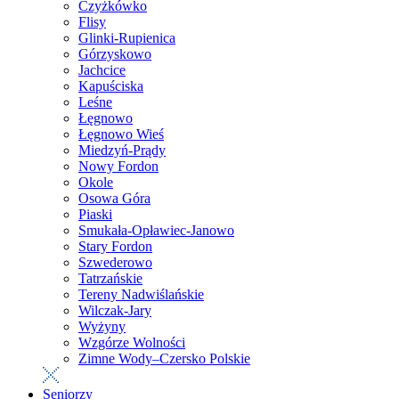
Czyżkówko
Flisy
Glinki-Rupienica
Górzyskowo
Jachcice
Kapuściska
Leśne
Łęgnowo
Łęgnowo Wieś
Miedzyń-Prądy
Nowy Fordon
Okole
Osowa Góra
Piaski
Smukała-Opławiec-Janowo
Stary Fordon
Szwederowo
Tatrzańskie
Tereny Nadwiślańskie
Wilczak-Jary
Wyżyny
Wzgórze Wolności
Zimne Wody–Czersko Polskie
Seniorzy