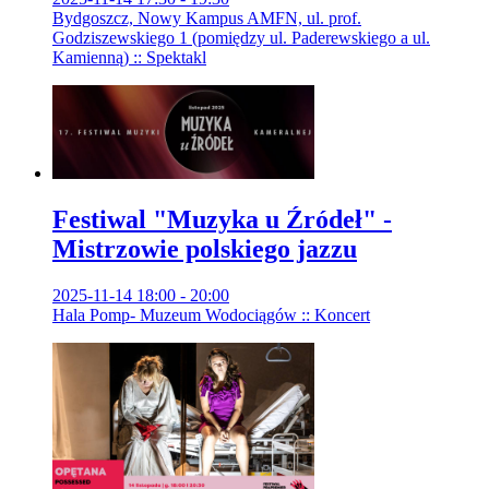
Bydgoszcz, Nowy Kampus AMFN, ul. prof.
Godziszewskiego 1 (pomiędzy ul. Paderewskiego a ul.
Kamienną) :: Spektakl
Festiwal "Muzyka u Źródeł" -
Mistrzowie polskiego jazzu
2025-11-14 18:00 - 20:00
Hala Pomp- Muzeum Wodociągów :: Koncert