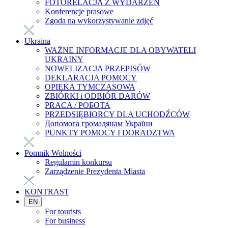
FOTORELACJA Z WYDARZEŃ
Konferencje prasowe
Zgoda na wykorzystywanie zdjęć
Ukraina
WAŻNE INFORMACJE DLA OBYWATELI
UKRAINY
NOWELIZACJA PRZEPISÓW
DEKLARACJA POMOCY
OPIEKA TYMCZASOWA
ZBIÓRKI i ODBIÓR DARÓW
PRACA / РОБОТА
PRZEDSIĘBIORCY DLA UCHODŹCÓW
Допомога громадянам України
PUNKTY POMOCY I DORADZTWA
Pomnik Wolności
Regulamin konkursu
Zarządzenie Prezydenta Miasta
KONTRAST
EN
For tourists
For business