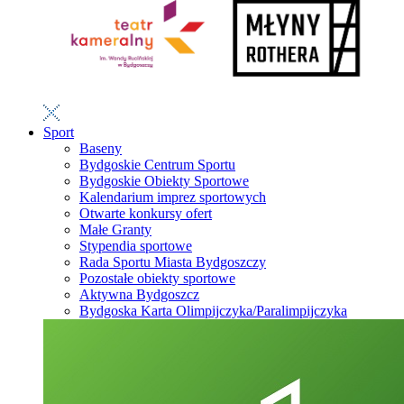
Sport
Baseny
Bydgoskie Centrum Sportu
Bydgoskie Obiekty Sportowe
Kalendarium imprez sportowych
Otwarte konkursy ofert
Małe Granty
Stypendia sportowe
Rada Sportu Miasta Bydgoszczy
Pozostałe obiekty sportowe
Aktywna Bydgoszcz
Bydgoska Karta Olimpijczyka/Paralimpijczyka