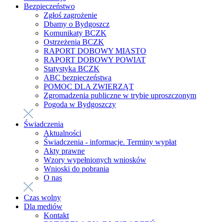
Bezpieczeństwo
Zgłoś zagrożenie
Dbamy o Bydgoszcz
Komunikaty BCZK
Ostrzeżenia BCZK
RAPORT DOBOWY MIASTO
RAPORT DOBOWY POWIAT
Statystyka BCZK
ABC bezpieczeństwa
POMOC DLA ZWIERZĄT
Zgromadzenia publiczne w trybie uproszczonym
Pogoda w Bydgoszczy
Świadczenia
Aktualności
Świadczenia - informacje. Terminy wypłat
Akty prawne
Wzory wypełnionych wniosków
Wnioski do pobrania
O nas
Czas wolny
Dla mediów
Kontakt