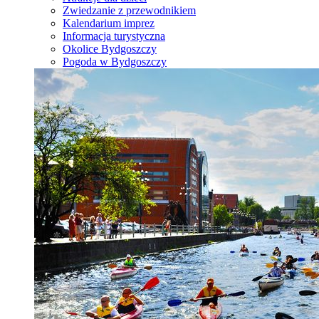
Zwiedzanie z przewodnikiem
Kalendarium imprez
Informacja turystyczna
Okolice Bydgoszczy
Pogoda w Bydgoszczy