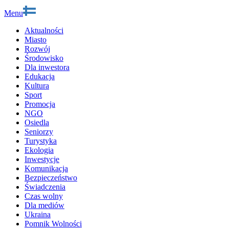
Menu
Aktualności
Miasto
Rozwój
Środowisko
Dla inwestora
Edukacja
Kultura
Sport
Promocja
NGO
Osiedla
Seniorzy
Turystyka
Ekologia
Inwestycje
Komunikacja
Bezpieczeństwo
Świadczenia
Czas wolny
Dla mediów
Ukraina
Pomnik Wolności