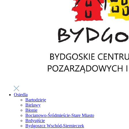
Osiedla
Bartodzieje
Bielawy
Błonie
Bocianowo-Śródmieście-Stare Miasto
Brdyujście
Bydgoszcz Wschód-Siernieczek