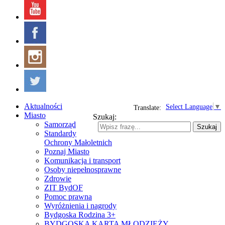
Aktualności
Select Language
▼
Translate:
Miasto
Szukaj:
Samorząd
Szukaj
Standardy
Ochrony Małoletnich
Poznaj Miasto
Komunikacja i transport
Osoby niepełnosprawne
Zdrowie
ZIT BydOF
Pomoc prawna
Wyróżnienia i nagrody
Bydgoska Rodzina 3+
BYDGOSKA KARTA MŁODZIEŻY