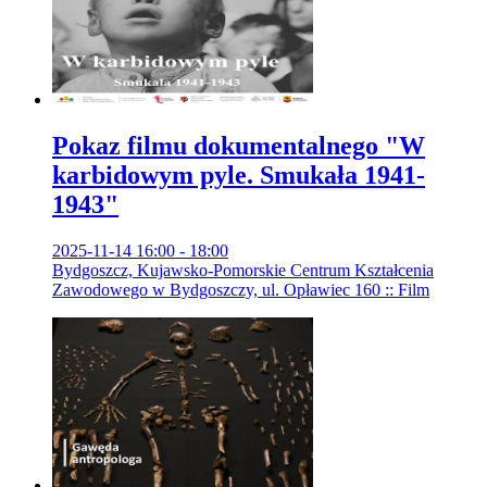
Pokaz filmu dokumentalnego "W
karbidowym pyle. Smukała 1941-
1943"
2025-11-14 16:00 - 18:00
Bydgoszcz, Kujawsko-Pomorskie Centrum Kształcenia
Zawodowego w Bydgoszczy, ul. Opławiec 160 :: Film