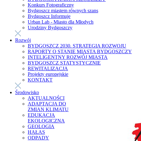
Konkurs Fotograficzny
Bydgoszcz miastem równych szans
Bydgoszcz Informuje
Urban Lab - Miasto dla Młodych
Urodziny Bydgoszczy
Rozwój
BYDGOSZCZ 2030. STRATEGIA ROZWOJU
RAPORTY O STANIE MIASTA BYDGOSZCZY
INTELIGENTNY ROZWÓJ MIASTA
BYDGOSZCZ STATYSTYCZNIE
REWITALIZACJA
Projekty europejskie
KONTAKT
Środowisko
AKTUALNOŚCI
ADAPTACJA DO
ZMIAN KLIMATU
EDUKACJA
EKOLOGICZNA
GEOLOGIA
HAŁAS
ODPADY