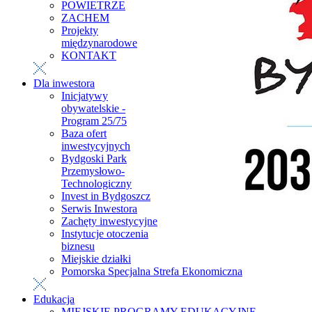
POWIETRZE
ZACHEM
Projekty
międzynarodowe
KONTAKT
Dla inwestora
Inicjatywy
obywatelskie -
Program 25/75
Baza ofert
inwestycyjnych
Bydgoski Park
Przemysłowo-
Technologiczny
Invest in Bydgoszcz
Serwis Inwestora
Zachęty inwestycyjne
Instytucje otoczenia
biznesu
Miejskie działki
Pomorska Specjalna Strefa Ekonomiczna
Edukacja
MIEJSKIE PROGRAMY EDUKACYJNE