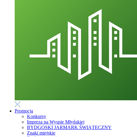
Promocja
Konkursy
Impreza na Wyspie Młyńskiej
BYDGOSKI JARMARK ŚWIĄTECZNY
Znaki miejskie