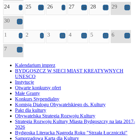
24
25
26
27
28
29
8
13
5
14
17
23
30
15
1
2
3
4
5
6
4
5
16
21
15
37
7
24
Kalendarium imprez
BYDGOSZCZ W SIECI MIAST KREATYWNYCH
UNESCO
Instytucje
Otwarte konkursy ofert
Małe Granty
Konkurs Stypendialny
Komisja Dialogu Obywatelskiego ds. Kultury
Pakt dla kultury
Obywatelska Strategia Rozwoju Kultury
Strategia Rozwoju Kultury Miasta Bydgoszczy na lata 2017-
2026
Bydgoska Literacka Nagroda Roku "Strzała Łuczniczki"
Samorządowa Karta dla Kultury