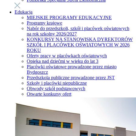
Edukacja
MIEJSKIE PROGRAMY EDUKACYJNE
Programy krajowe
Nabór do przedszkoli, szkół i placówek oświatowych
na rok szkolny 2026/2027
KONKURSY NA STANOWISKA DYREKTORÓW
SZKÓŁ I PLACÓWEK OŚWIATOWYCH W 2026
ROKU
Oferty pracy w placówkach oświatowych
Opieka nad dziećmi w wieku do lat 3
Placówki oświatowe prowadzone przez miasto
Bydgoszcz
Przedszkola publiczne prowadzone przez JST
Szkoły i placówki niepubliczne
Obwody szkół podstawowych
Otwarte konkursy ofert