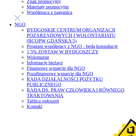
Znak promocyjny
Materiały promocyjne
Współpraca z zagranicą
NGO
BYDGOSKIE CENTRUM ORGANIZACJI
POZARZĄDOWYCH I WOLONTARIATU
(BCOPW GDAŃSKA 5)
Program współpracy z NGO - będą konsultacje
1,5% ZOSTAW W BYDGOSZCZY
Wolontariat
Informacje bieżące
Finansowe wsparcie dla NGO
Pozafinansowe wsparcie dla NGO
RADA DZIAŁALNOŚCI POŻYTKU
PUBLICZNEGO
RADA DS. PRAW CZŁOWIEKA I RÓWNEGO
TRAKTOWANIA
Tablica ogłoszeń
Kontakt