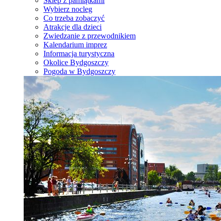
Sklep z pamiątkami
Wybierz nocleg
Co trzeba zobaczyć
Atrakcje dla dzieci
Zwiedzanie z przewodnikiem
Kalendarium imprez
Informacja turystyczna
Okolice Bydgoszczy
Pogoda w Bydgoszczy