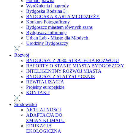
Pomoc prawna
Wyróżnienia i nagrody
Bydgoska Rodzina 3+
BYDGOSKA KARTA MŁODZIEŻY
Konkurs Fotograficzny
Bydgoszcz miastem równych szans
Bydgoszcz Informuje
Urban Lab - Miasto dla Młodych
Urodziny Bydgoszczy
Rozwój
BYDGOSZCZ 2030. STRATEGIA ROZWOJU
RAPORTY O STANIE MIASTA BYDGOSZCZY
INTELIGENTNY ROZWÓJ MIASTA
BYDGOSZCZ STATYSTYCZNIE
REWITALIZACJA
Projekty europejskie
KONTAKT
Środowisko
AKTUALNOŚCI
ADAPTACJA DO
ZMIAN KLIMATU
EDUKACJA
EKOLOGICZNA