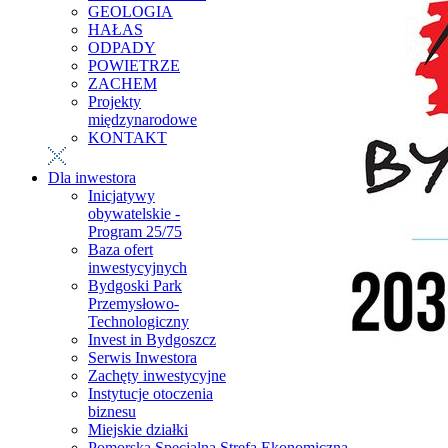
GEOLOGIA
HAŁAS
ODPADY
POWIETRZE
ZACHEM
Projekty
międzynarodowe
KONTAKT
Dla inwestora
Inicjatywy
obywatelskie -
Program 25/75
Baza ofert
inwestycyjnych
Bydgoski Park
Przemysłowo-
Technologiczny
Invest in Bydgoszcz
Serwis Inwestora
Zachęty inwestycyjne
Instytucje otoczenia
biznesu
Miejskie działki
Pomorska Specjalna Strefa Ekonomiczna