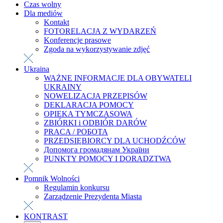
Czas wolny
Dla mediów
Kontakt
FOTORELACJA Z WYDARZEŃ
Konferencje prasowe
Zgoda na wykorzystywanie zdjęć
Ukraina
WAŻNE INFORMACJE DLA OBYWATELI
UKRAINY
NOWELIZACJA PRZEPISÓW
DEKLARACJA POMOCY
OPIEKA TYMCZASOWA
ZBIÓRKI i ODBIÓR DARÓW
PRACA / РОБОТА
PRZEDSIĘBIORCY DLA UCHODŹCÓW
Допомога громадянам України
PUNKTY POMOCY I DORADZTWA
Pomnik Wolności
Regulamin konkursu
Zarządzenie Prezydenta Miasta
KONTRAST