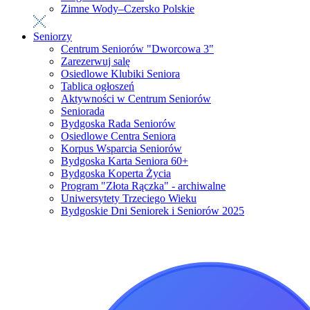
Zimne Wody–Czersko Polskie
Seniorzy
Centrum Seniorów "Dworcowa 3"
Zarezerwuj salę
Osiedlowe Klubiki Seniora
Tablica ogłoszeń
Aktywności w Centrum Seniorów
Seniorada
Bydgoska Rada Seniorów
Osiedlowe Centra Seniora
Korpus Wsparcia Seniorów
Bydgoska Karta Seniora 60+
Bydgoska Koperta Życia
Program "Złota Rączka" - archiwalne
Uniwersytety Trzeciego Wieku
Bydgoskie Dni Seniorek i Seniorów 2025