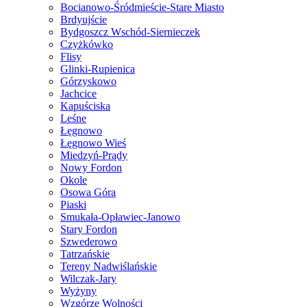
Bocianowo-Śródmieście-Stare Miasto
Brdyujście
Bydgoszcz Wschód-Siernieczek
Czyżkówko
Flisy
Glinki-Rupienica
Górzyskowo
Jachcice
Kapuściska
Leśne
Łęgnowo
Łęgnowo Wieś
Miedzyń-Prądy
Nowy Fordon
Okole
Osowa Góra
Piaski
Smukała-Opławiec-Janowo
Stary Fordon
Szwederowo
Tatrzańskie
Tereny Nadwiślańskie
Wilczak-Jary
Wyżyny
Wzgórze Wolności