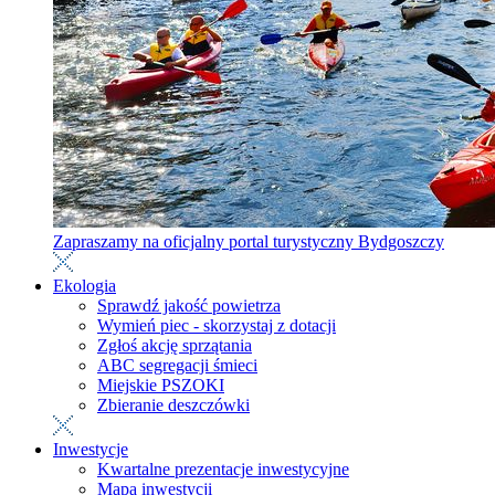
Zapraszamy na oficjalny portal turystyczny Bydgoszczy
Ekologia
Sprawdź jakość powietrza
Wymień piec - skorzystaj z dotacji
Zgłoś akcję sprzątania
ABC segregacji śmieci
Miejskie PSZOKI
Zbieranie deszczówki
Inwestycje
Kwartalne prezentacje inwestycyjne
Mapa inwestycji