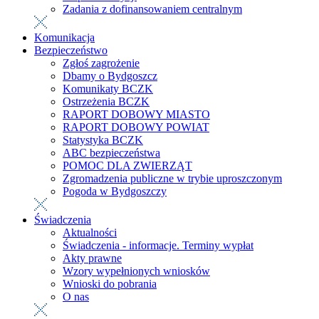
Zadania z dofinansowaniem centralnym
Komunikacja
Bezpieczeństwo
Zgłoś zagrożenie
Dbamy o Bydgoszcz
Komunikaty BCZK
Ostrzeżenia BCZK
RAPORT DOBOWY MIASTO
RAPORT DOBOWY POWIAT
Statystyka BCZK
ABC bezpieczeństwa
POMOC DLA ZWIERZĄT
Zgromadzenia publiczne w trybie uproszczonym
Pogoda w Bydgoszczy
Świadczenia
Aktualności
Świadczenia - informacje. Terminy wypłat
Akty prawne
Wzory wypełnionych wniosków
Wnioski do pobrania
O nas