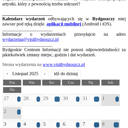
artystki, który z pewnością trzeba usłyszeć!
______________________
Kalendarz wydarzeń
odbywających się w
Bydgoszczy
miej
zawsze pod ręką dzięki
aplikacji mobilnej
(Android i iOS).
______________________
Informacje o wydarzeniach przesyłajcie na adres
wydarzenia@visitbydgoszcz.pl
______________________
Bydgoskie Centrum Informacji nie ponosi odpowiedzialności za
jakiekolwiek zmiany miejsc, godzin i dat wydarzeń.
Strona wydarzenia na
www.visitbydgoszcz.pl
‹
Listopad 2025
›
idź do dzisiaj
Pon
Wto
Śro
Czw
Pią
Sob
Nie
27
28
29
30
31
1
6
4
10
8
13
4
2
6
3
4
5
6
7
8
5
7
7
7
13
25