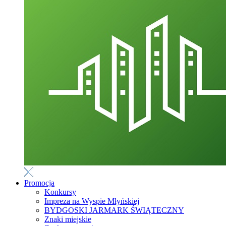
Promocja
Konkursy
Impreza na Wyspie Młyńskiej
BYDGOSKI JARMARK ŚWIĄTECZNY
Znaki miejskie