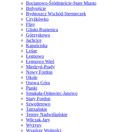
Bocianowo-Śródmieście-Stare Miasto
Brdyujście
Bydgoszcz Wschód-Siernieczek
Czyżkówko
Flisy
Glinki-Rupienica
Górzyskowo
Jachcice
Kapuściska
Leśne
Łęgnowo
Łęgnowo Wieś
Miedzyń-Prądy
Nowy Fordon
Okole
Osowa Góra
Piaski
Smukała-Opławiec-Janowo
Stary Fordon
Szwederowo
Tatrzańskie
Tereny Nadwiślańskie
Wilczak-Jary
Wyżyny
Wzgórze Wolności