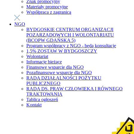
Znak promocyjny
Materiały promocyjne
Współpraca z zagranicą
NGO
BYDGOSKIE CENTRUM ORGANIZACJI
POZARZĄDOWYCH I WOLONTARIATU
(BCOPW GDAŃSKA 5)
Program współpracy z NGO - będą konsultacje
1,5% ZOSTAW W BYDGOSZCZY
Wolontariat
Informacje bieżące
Finansowe wsparcie dla NGO
Pozafinansowe wsparcie dla NGO
RADA DZIAŁALNOŚCI POŻYTKU
PUBLICZNEGO
RADA DS. PRAW CZŁOWIEKA I RÓWNEGO
TRAKTOWANIA
Tablica ogłoszeń
Kontakt