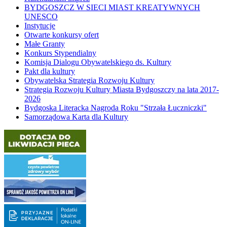
BYDGOSZCZ W SIECI MIAST KREATYWNYCH
UNESCO
Instytucje
Otwarte konkursy ofert
Małe Granty
Konkurs Stypendialny
Komisja Dialogu Obywatelskiego ds. Kultury
Pakt dla kultury
Obywatelska Strategia Rozwoju Kultury
Strategia Rozwoju Kultury Miasta Bydgoszczy na lata 2017-
2026
Bydgoska Literacka Nagroda Roku "Strzała Łuczniczki"
Samorządowa Karta dla Kultury