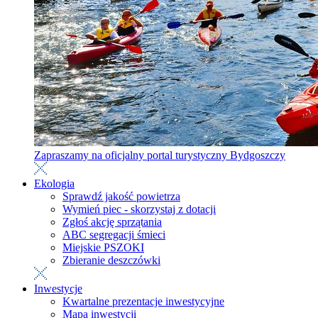
Zapraszamy na oficjalny portal turystyczny Bydgoszczy
Ekologia
Sprawdź jakość powietrza
Wymień piec - skorzystaj z dotacji
Zgłoś akcję sprzątania
ABC segregacji śmieci
Miejskie PSZOKI
Zbieranie deszczówki
Inwestycje
Kwartalne prezentacje inwestycyjne
Mapa inwestycji