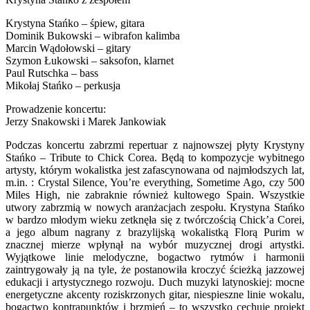
Krystyna Stańko – śpiew, gitara
Dominik Bukowski – wibrafon kalimba
Marcin Wądołowski – gitary
Szymon Łukowski – saksofon, klarnet
Paul Rutschka – bass
Mikołaj Stańko – perkusja
Prowadzenie koncertu:
Jerzy Snakowski i Marek Jankowiak
Podczas koncertu zabrzmi repertuar z najnowszej płyty Krystyny
Stańko – Tribute to Chick Corea. Będą to kompozycje wybitnego
artysty, którym wokalistka jest zafascynowana od najmłodszych lat,
m.in. : Crystal Silence, You’re everything, Sometime Ago, czy 500
Miles High, nie zabraknie również kultowego Spain. Wszystkie
utwory zabrzmią w nowych aranżacjach zespołu. Krystyna Stańko
w bardzo młodym wieku zetknęła się z twórczością Chick’a Corei,
a jego album nagrany z brazylijską wokalistką Florą Purim w
znacznej mierze wpłynął na wybór muzycznej drogi artystki.
Wyjątkowe linie melodyczne, bogactwo rytmów i harmonii
zaintrygowały ją na tyle, że postanowiła kroczyć ścieżką jazzowej
edukacji i artystycznego rozwoju. Duch muzyki latynoskiej: mocne
energetyczne akcenty roziskrzonych gitar, niespieszne linie wokalu,
bogactwo kontrapunktów i brzmień – to wszystko cechuje projekt