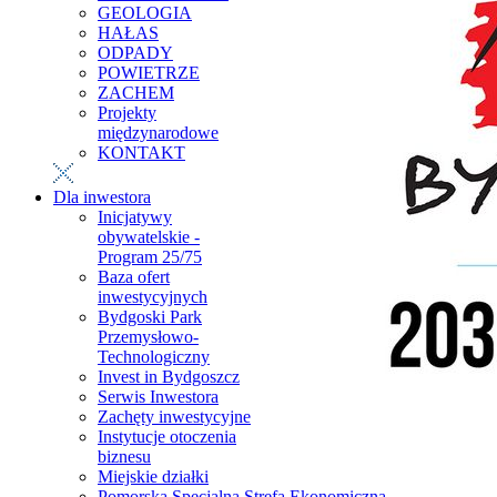
GEOLOGIA
HAŁAS
ODPADY
POWIETRZE
ZACHEM
Projekty
międzynarodowe
KONTAKT
Dla inwestora
Inicjatywy
obywatelskie -
Program 25/75
Baza ofert
inwestycyjnych
Bydgoski Park
Przemysłowo-
Technologiczny
Invest in Bydgoszcz
Serwis Inwestora
Zachęty inwestycyjne
Instytucje otoczenia
biznesu
Miejskie działki
Pomorska Specjalna Strefa Ekonomiczna