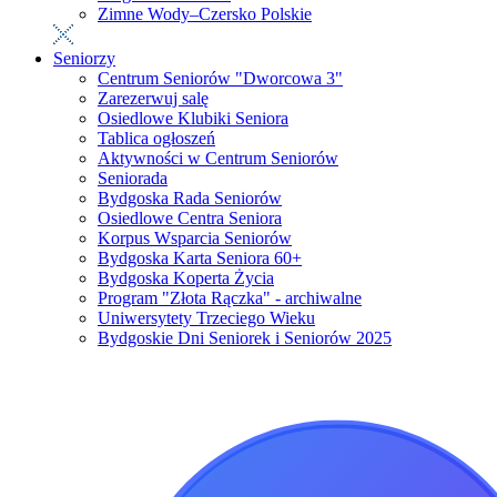
Zimne Wody–Czersko Polskie
Seniorzy
Centrum Seniorów "Dworcowa 3"
Zarezerwuj salę
Osiedlowe Klubiki Seniora
Tablica ogłoszeń
Aktywności w Centrum Seniorów
Seniorada
Bydgoska Rada Seniorów
Osiedlowe Centra Seniora
Korpus Wsparcia Seniorów
Bydgoska Karta Seniora 60+
Bydgoska Koperta Życia
Program "Złota Rączka" - archiwalne
Uniwersytety Trzeciego Wieku
Bydgoskie Dni Seniorek i Seniorów 2025