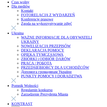
Czas wolny
Dla mediów
Kontakt
FOTORELACJA Z WYDARZEŃ
Konferencje prasowe
Zgoda na wykorzystywanie zdjęć
Ukraina
WAŻNE INFORMACJE DLA OBYWATELI
UKRAINY
NOWELIZACJA PRZEPISÓW
DEKLARACJA POMOCY
OPIEKA TYMCZASOWA
ZBIÓRKI i ODBIÓR DARÓW
PRACA / РОБОТА
PRZEDSIĘBIORCY DLA UCHODŹCÓW
Допомога громадянам України
PUNKTY POMOCY I DORADZTWA
Pomnik Wolności
Regulamin konkursu
Zarządzenie Prezydenta Miasta
KONTRAST