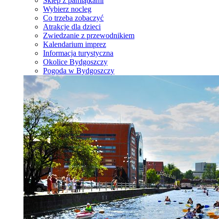
Sklep z pamiątkami
Wybierz nocleg
Co trzeba zobaczyć
Atrakcje dla dzieci
Zwiedzanie z przewodnikiem
Kalendarium imprez
Informacja turystyczna
Okolice Bydgoszczy
Pogoda w Bydgoszczy