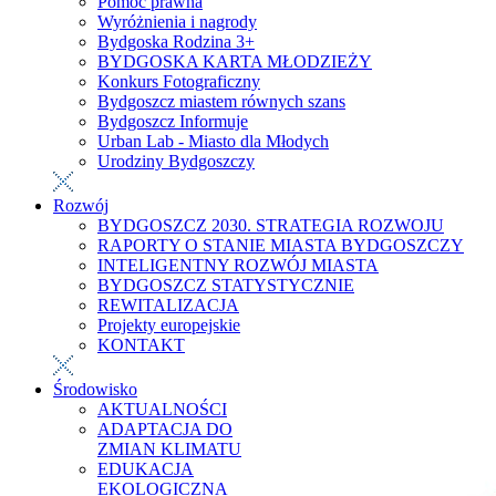
Pomoc prawna
Wyróżnienia i nagrody
Bydgoska Rodzina 3+
BYDGOSKA KARTA MŁODZIEŻY
Konkurs Fotograficzny
Bydgoszcz miastem równych szans
Bydgoszcz Informuje
Urban Lab - Miasto dla Młodych
Urodziny Bydgoszczy
Rozwój
BYDGOSZCZ 2030. STRATEGIA ROZWOJU
RAPORTY O STANIE MIASTA BYDGOSZCZY
INTELIGENTNY ROZWÓJ MIASTA
BYDGOSZCZ STATYSTYCZNIE
REWITALIZACJA
Projekty europejskie
KONTAKT
Środowisko
AKTUALNOŚCI
ADAPTACJA DO
ZMIAN KLIMATU
EDUKACJA
EKOLOGICZNA