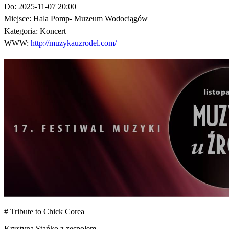
Do:
2025-11-07 20:00
Miejsce:
Hala Pomp- Muzeum Wodociągów
Kategoria:
Koncert
WWW:
http://muzykauzrodel.com/
# Tribute to Chick Corea
Krystyna Stańko z zespołem