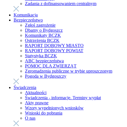
Zadania z dofinansowaniem centralnym
Komunikacja
Bezpieczeństwo
Zgłoś zagrożenie
Dbamy o Bydgoszcz
Komunikaty BCZK
Ostrzeżenia BCZK
RAPORT DOBOWY MIASTO
RAPORT DOBOWY POWIAT
Statystyka BCZK
ABC bezpieczeństwa
POMOC DLA ZWIERZĄT
Zgromadzenia publiczne w trybie uproszczonym
Pogoda w Bydgoszczy
Świadczenia
Aktualności
Świadczenia - informacje. Terminy wypłat
Akty prawne
Wzory wypełnionych wniosków
Wnioski do pobrania
O nas