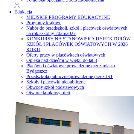
Edukacja
MIEJSKIE PROGRAMY EDUKACYJNE
Programy krajowe
Nabór do przedszkoli, szkół i placówek oświatowych
na rok szkolny 2026/2027
KONKURSY NA STANOWISKA DYREKTORÓW
SZKÓŁ I PLACÓWEK OŚWIATOWYCH W 2026
ROKU
Oferty pracy w placówkach oświatowych
Opieka nad dziećmi w wieku do lat 3
Placówki oświatowe prowadzone przez miasto
Bydgoszcz
Przedszkola publiczne prowadzone przez JST
Szkoły i placówki niepubliczne
Obwody szkół podstawowych
Otwarte konkursy ofert