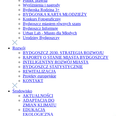
Pomoc prawna
Wyróżnienia i nagrody
Bydgoska Rodzina 3+
BYDGOSKA KARTA MŁODZIEŻY
Konkurs Fotograficzny
Bydgoszcz miastem równych szans
Bydgoszcz Informuje
Urban Lab - Miasto dla Młodych
Urodziny Bydgoszczy
Rozwój
BYDGOSZCZ 2030. STRATEGIA ROZWOJU
RAPORTY O STANIE MIASTA BYDGOSZCZY
INTELIGENTNY ROZWÓJ MIASTA
BYDGOSZCZ STATYSTYCZNIE
REWITALIZACJA
Projekty europejskie
KONTAKT
Środowisko
AKTUALNOŚCI
ADAPTACJA DO
ZMIAN KLIMATU
EDUKACJA
EKOLOGICZNA