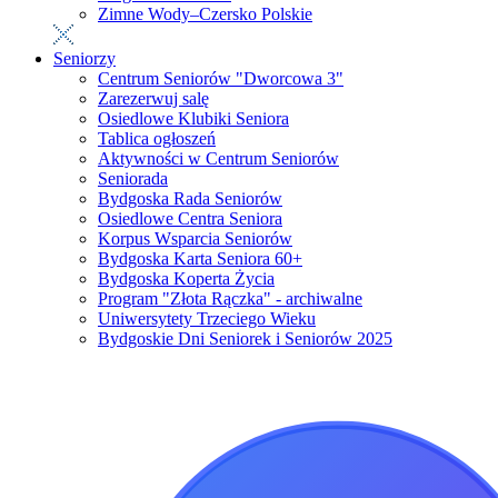
Zimne Wody–Czersko Polskie
Seniorzy
Centrum Seniorów "Dworcowa 3"
Zarezerwuj salę
Osiedlowe Klubiki Seniora
Tablica ogłoszeń
Aktywności w Centrum Seniorów
Seniorada
Bydgoska Rada Seniorów
Osiedlowe Centra Seniora
Korpus Wsparcia Seniorów
Bydgoska Karta Seniora 60+
Bydgoska Koperta Życia
Program "Złota Rączka" - archiwalne
Uniwersytety Trzeciego Wieku
Bydgoskie Dni Seniorek i Seniorów 2025