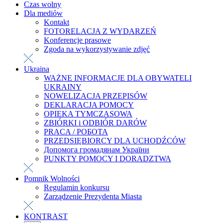
Czas wolny
Dla mediów
Kontakt
FOTORELACJA Z WYDARZEŃ
Konferencje prasowe
Zgoda na wykorzystywanie zdjęć
Ukraina
WAŻNE INFORMACJE DLA OBYWATELI
UKRAINY
NOWELIZACJA PRZEPISÓW
DEKLARACJA POMOCY
OPIEKA TYMCZASOWA
ZBIÓRKI i ODBIÓR DARÓW
PRACA / РОБОТА
PRZEDSIĘBIORCY DLA UCHODŹCÓW
Допомога громадянам України
PUNKTY POMOCY I DORADZTWA
Pomnik Wolności
Regulamin konkursu
Zarządzenie Prezydenta Miasta
KONTRAST