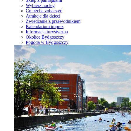
Sklep z pamiątkami
Wybierz nocleg
Co trzeba zobaczyć
Atrakcje dla dzieci
Zwiedzanie z przewodnikiem
Kalendarium imprez
Informacja turystyczna
Okolice Bydgoszczy
Pogoda w Bydgoszczy