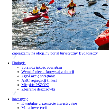
Zapraszamy na oficjalny portal turystyczny Bydgoszczy
Ekologia
Sprawdź jakość powietrza
Wymień piec - skorzystaj z dotacji
Zgłoś akcję sprzątania
ABC segregacji śmieci
Miejskie PSZOKI
Zbieranie deszczówki
Inwestycje
Kwartalne prezentacje inwestycyjne
Mapa inwestycji