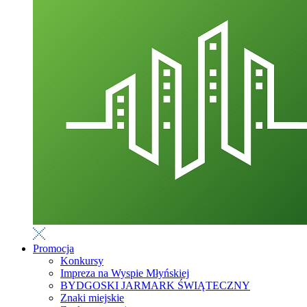
Promocja
Konkursy
Impreza na Wyspie Młyńskiej
BYDGOSKI JARMARK ŚWIĄTECZNY
Znaki miejskie