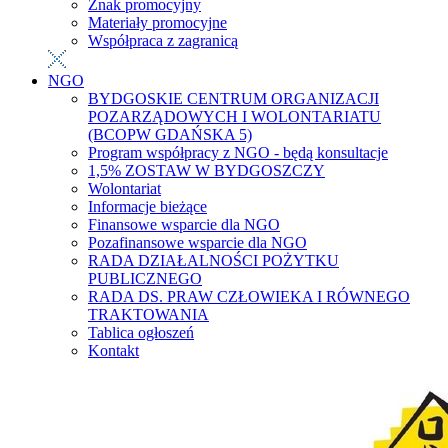
Znak promocyjny
Materiały promocyjne
Współpraca z zagranicą
NGO
BYDGOSKIE CENTRUM ORGANIZACJI
POZARZĄDOWYCH I WOLONTARIATU
(BCOPW GDAŃSKA 5)
Program współpracy z NGO - będą konsultacje
1,5% ZOSTAW W BYDGOSZCZY
Wolontariat
Informacje bieżące
Finansowe wsparcie dla NGO
Pozafinansowe wsparcie dla NGO
RADA DZIAŁALNOŚCI POŻYTKU
PUBLICZNEGO
RADA DS. PRAW CZŁOWIEKA I RÓWNEGO
TRAKTOWANIA
Tablica ogłoszeń
Kontakt