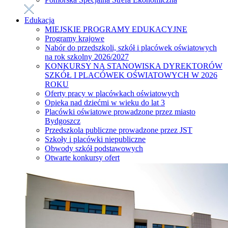
Edukacja
MIEJSKIE PROGRAMY EDUKACYJNE
Programy krajowe
Nabór do przedszkoli, szkół i placówek oświatowych
na rok szkolny 2026/2027
KONKURSY NA STANOWISKA DYREKTORÓW
SZKÓŁ I PLACÓWEK OŚWIATOWYCH W 2026
ROKU
Oferty pracy w placówkach oświatowych
Opieka nad dziećmi w wieku do lat 3
Placówki oświatowe prowadzone przez miasto
Bydgoszcz
Przedszkola publiczne prowadzone przez JST
Szkoły i placówki niepubliczne
Obwody szkół podstawowych
Otwarte konkursy ofert