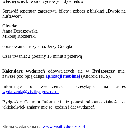
własnej ścieżki wśród życiowych dylematów.
Sprawdź repertuar, zarezerwuj bilety i zobacz z bliskimi „Dwoje na
huśtawce”.
Obsada:
Anna Dereszowska
Mikołaj Roznerski
opracowanie i reżyseria: Jerzy Gudejko
Czas trwania: 2 godziny 15 minut z przerwą
______________________
Kalendarz wydarzeń
odbywających się w
Bydgoszczy
miej
zawsze pod ręką dzięki
aplikacji mobilnej
(Android i iOS).
______________________
Informacje o wydarzeniach przesyłajcie na adres
wydarzenia@visitbydgoszcz.pl
______________________
Bydgoskie Centrum Informacji nie ponosi odpowiedzialności za
jakiekolwiek zmiany miejsc, godzin i dat wydarzeń.
Strona wydarzenia na
www.visitbydgoszcz.pl