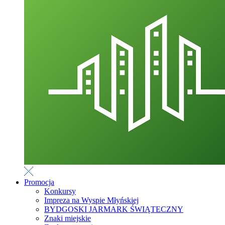
Promocja
Konkursy
Impreza na Wyspie Młyńskiej
BYDGOSKI JARMARK ŚWIĄTECZNY
Znaki miejskie