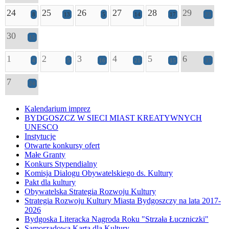
24
25
26
27
28
29
8
13
5
14
17
23
30
15
1
2
3
4
5
6
4
5
16
21
15
37
7
24
Kalendarium imprez
BYDGOSZCZ W SIECI MIAST KREATYWNYCH
UNESCO
Instytucje
Otwarte konkursy ofert
Małe Granty
Konkurs Stypendialny
Komisja Dialogu Obywatelskiego ds. Kultury
Pakt dla kultury
Obywatelska Strategia Rozwoju Kultury
Strategia Rozwoju Kultury Miasta Bydgoszczy na lata 2017-
2026
Bydgoska Literacka Nagroda Roku "Strzała Łuczniczki"
Samorządowa Karta dla Kultury