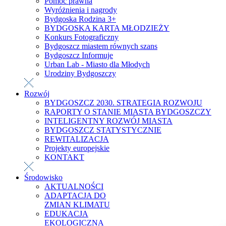
Pomoc prawna
Wyróżnienia i nagrody
Bydgoska Rodzina 3+
BYDGOSKA KARTA MŁODZIEŻY
Konkurs Fotograficzny
Bydgoszcz miastem równych szans
Bydgoszcz Informuje
Urban Lab - Miasto dla Młodych
Urodziny Bydgoszczy
Rozwój
BYDGOSZCZ 2030. STRATEGIA ROZWOJU
RAPORTY O STANIE MIASTA BYDGOSZCZY
INTELIGENTNY ROZWÓJ MIASTA
BYDGOSZCZ STATYSTYCZNIE
REWITALIZACJA
Projekty europejskie
KONTAKT
Środowisko
AKTUALNOŚCI
ADAPTACJA DO
ZMIAN KLIMATU
EDUKACJA
EKOLOGICZNA