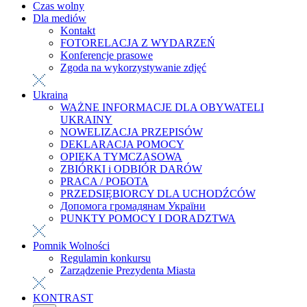
Czas wolny
Dla mediów
Kontakt
FOTORELACJA Z WYDARZEŃ
Konferencje prasowe
Zgoda na wykorzystywanie zdjęć
Ukraina
WAŻNE INFORMACJE DLA OBYWATELI
UKRAINY
NOWELIZACJA PRZEPISÓW
DEKLARACJA POMOCY
OPIEKA TYMCZASOWA
ZBIÓRKI i ODBIÓR DARÓW
PRACA / РОБОТА
PRZEDSIĘBIORCY DLA UCHODŹCÓW
Допомога громадянам України
PUNKTY POMOCY I DORADZTWA
Pomnik Wolności
Regulamin konkursu
Zarządzenie Prezydenta Miasta
KONTRAST