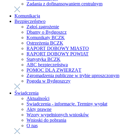
Zadania z dofinansowaniem centralnym
Komunikacja
Bezpieczeństwo
Zgłoś zagrożenie
Dbamy o Bydgoszcz
Komunikaty BCZK
Ostrzeżenia BCZK
RAPORT DOBOWY MIASTO
RAPORT DOBOWY POWIAT
Statystyka BCZK
ABC bezpieczeństwa
POMOC DLA ZWIERZĄT
Zgromadzenia publiczne w trybie uproszczonym
Pogoda w Bydgoszczy
Świadczenia
Aktualności
Świadczenia - informacje. Terminy wypłat
Akty prawne
Wzory wypełnionych wniosków
Wnioski do pobrania
O nas