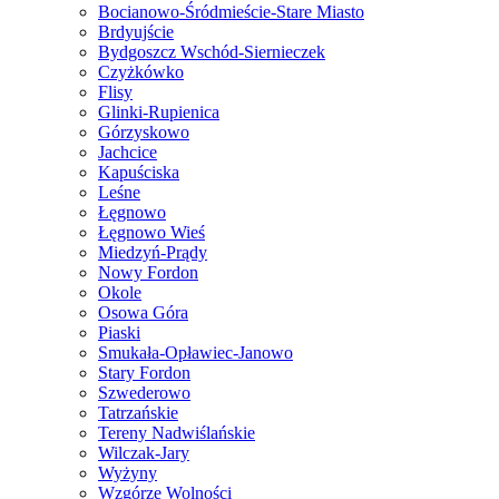
Bocianowo-Śródmieście-Stare Miasto
Brdyujście
Bydgoszcz Wschód-Siernieczek
Czyżkówko
Flisy
Glinki-Rupienica
Górzyskowo
Jachcice
Kapuściska
Leśne
Łęgnowo
Łęgnowo Wieś
Miedzyń-Prądy
Nowy Fordon
Okole
Osowa Góra
Piaski
Smukała-Opławiec-Janowo
Stary Fordon
Szwederowo
Tatrzańskie
Tereny Nadwiślańskie
Wilczak-Jary
Wyżyny
Wzgórze Wolności