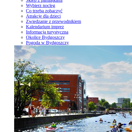
Sklep z pamiątkami
Wybierz nocleg
Co trzeba zobaczyć
Atrakcje dla dzieci
Zwiedzanie z przewodnikiem
Kalendarium imprez
Informacja turystyczna
Okolice Bydgoszczy
Pogoda w Bydgoszczy