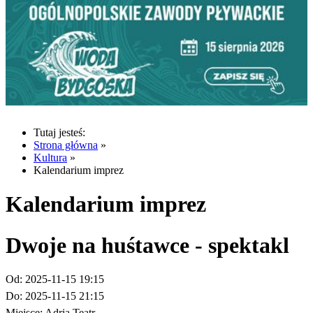
Tutaj jesteś:
Strona główna
»
Kultura
»
Kalendarium imprez
Kalendarium imprez
Dwoje na huśtawce - spektakl
Od:
2025-11-15 19:15
Do:
2025-11-15 21:15
Miejsce:
Adria Teatr