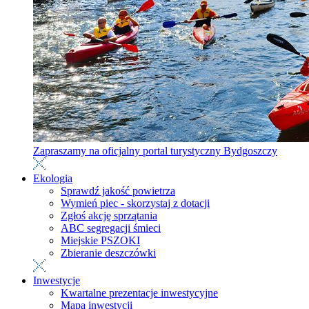
Zapraszamy na oficjalny portal turystyczny Bydgoszczy
Ekologia
Sprawdź jakość powietrza
Wymień piec - skorzystaj z dotacji
Zgłoś akcję sprzątania
ABC segregacji śmieci
Miejskie PSZOKI
Zbieranie deszczówki
Inwestycje
Kwartalne prezentacje inwestycyjne
Mapa inwestycji