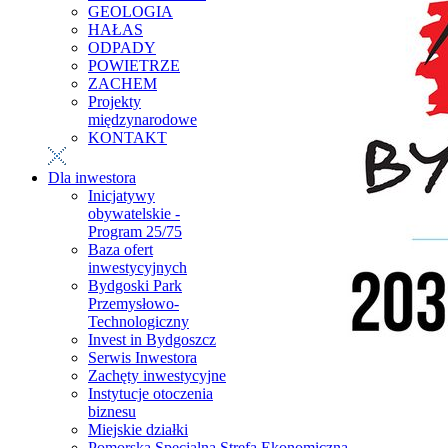
GEOLOGIA
HAŁAS
ODPADY
POWIETRZE
ZACHEM
Projekty
międzynarodowe
KONTAKT
Dla inwestora
Inicjatywy
obywatelskie -
Program 25/75
Baza ofert
inwestycyjnych
Bydgoski Park
Przemysłowo-
Technologiczny
Invest in Bydgoszcz
Serwis Inwestora
Zachęty inwestycyjne
Instytucje otoczenia
biznesu
Miejskie działki
Pomorska Specjalna Strefa Ekonomiczna