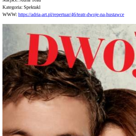
Kategoria:
Spektakl
WWW:
https://adria-art.pl/repertuar/46/teatr-dwoje-na-hustawce