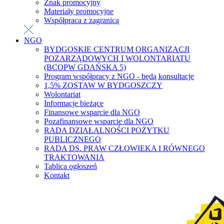
Znak promocyjny
Materiały promocyjne
Współpraca z zagranicą
NGO
BYDGOSKIE CENTRUM ORGANIZACJI
POZARZĄDOWYCH I WOLONTARIATU
(BCOPW GDAŃSKA 5)
Program współpracy z NGO - będą konsultacje
1,5% ZOSTAW W BYDGOSZCZY
Wolontariat
Informacje bieżące
Finansowe wsparcie dla NGO
Pozafinansowe wsparcie dla NGO
RADA DZIAŁALNOŚCI POŻYTKU
PUBLICZNEGO
RADA DS. PRAW CZŁOWIEKA I RÓWNEGO
TRAKTOWANIA
Tablica ogłoszeń
Kontakt