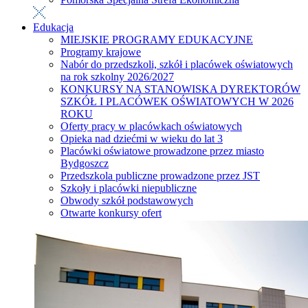
Edukacja
MIEJSKIE PROGRAMY EDUKACYJNE
Programy krajowe
Nabór do przedszkoli, szkół i placówek oświatowych
na rok szkolny 2026/2027
KONKURSY NA STANOWISKA DYREKTORÓW
SZKÓŁ I PLACÓWEK OŚWIATOWYCH W 2026
ROKU
Oferty pracy w placówkach oświatowych
Opieka nad dziećmi w wieku do lat 3
Placówki oświatowe prowadzone przez miasto
Bydgoszcz
Przedszkola publiczne prowadzone przez JST
Szkoły i placówki niepubliczne
Obwody szkół podstawowych
Otwarte konkursy ofert