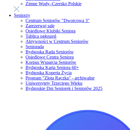
Zimne Wody–Czersko Polskie
Seniorzy
Centrum Seniorów "Dworcowa 3"
Zarezerwuj salę
Osiedlowe Klubiki Seniora
Tablica ogłoszeń
Aktywności w Centrum Seniorów
Seniorada
Bydgoska Rada Seniorów
Osiedlowe Centra Seniora
Korpus Wsparcia Seniorów
Bydgoska Karta Seniora 60+
Bydgoska Koperta Życia
Program "Złota Rączka" - archiwalne
Uniwersytety Trzeciego Wieku
Bydgoskie Dni Seniorek i Seniorów 2025