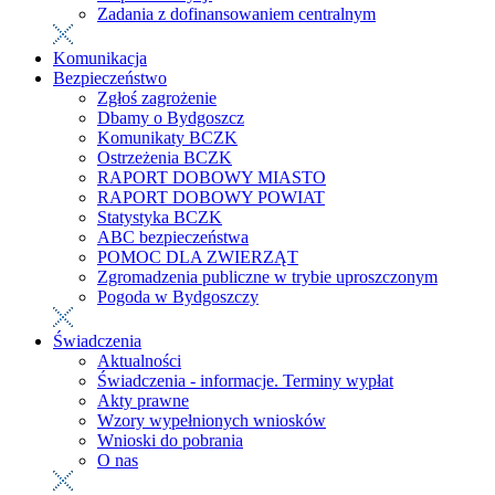
Zadania z dofinansowaniem centralnym
Komunikacja
Bezpieczeństwo
Zgłoś zagrożenie
Dbamy o Bydgoszcz
Komunikaty BCZK
Ostrzeżenia BCZK
RAPORT DOBOWY MIASTO
RAPORT DOBOWY POWIAT
Statystyka BCZK
ABC bezpieczeństwa
POMOC DLA ZWIERZĄT
Zgromadzenia publiczne w trybie uproszczonym
Pogoda w Bydgoszczy
Świadczenia
Aktualności
Świadczenia - informacje. Terminy wypłat
Akty prawne
Wzory wypełnionych wniosków
Wnioski do pobrania
O nas