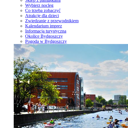
Sklep z pamiątkami
Wybierz nocleg
Co trzeba zobaczyć
Atrakcje dla dzieci
Zwiedzanie z przewodnikiem
Kalendarium imprez
Informacja turystyczna
Okolice Bydgoszczy
Pogoda w Bydgoszczy