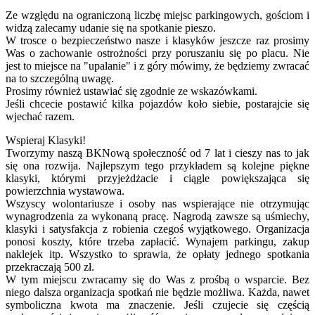
Ze względu na ograniczoną liczbę miejsc parkingowych, gościom i
widzą zalecamy udanie się na spotkanie pieszo.
W trosce o bezpieczeństwo nasze i klasyków jeszcze raz prosimy
Was o zachowanie ostrożności przy poruszaniu się po placu. Nie
jest to miejsce na "upalanie" i z góry mówimy, że będziemy zwracać
na to szczególną uwagę.
Prosimy również ustawiać się zgodnie ze wskazówkami.
Jeśli chcecie postawić kilka pojazdów koło siebie, postarajcie się
wjechać razem.
Wspieraj Klasyki!
Tworzymy naszą BKNową społeczność od 7 lat i cieszy nas to jak
się ona rozwija. Najlepszym tego przykładem są kolejne piękne
klasyki, którymi przyjeżdżacie i ciągle powiększająca się
powierzchnia wystawowa.
Wszyscy wolontariusze i osoby nas wspierające nie otrzymując
wynagrodzenia za wykonaną pracę. Nagrodą zawsze są uśmiechy,
klasyki i satysfakcja z robienia czegoś wyjątkowego. Organizacja
ponosi koszty, które trzeba zapłacić. Wynajem parkingu, zakup
naklejek itp. Wszystko to sprawia, że opłaty jednego spotkania
przekraczają 500 zł.
W tym miejscu zwracamy się do Was z prośbą o wsparcie. Bez
niego dalsza organizacja spotkań nie będzie możliwa. Każda, nawet
symboliczna kwota ma znaczenie. Jeśli czujecie się częścią