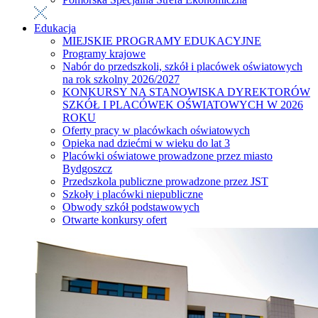
Edukacja
MIEJSKIE PROGRAMY EDUKACYJNE
Programy krajowe
Nabór do przedszkoli, szkół i placówek oświatowych
na rok szkolny 2026/2027
KONKURSY NA STANOWISKA DYREKTORÓW
SZKÓŁ I PLACÓWEK OŚWIATOWYCH W 2026
ROKU
Oferty pracy w placówkach oświatowych
Opieka nad dziećmi w wieku do lat 3
Placówki oświatowe prowadzone przez miasto
Bydgoszcz
Przedszkola publiczne prowadzone przez JST
Szkoły i placówki niepubliczne
Obwody szkół podstawowych
Otwarte konkursy ofert