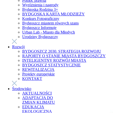
Pomoc prawna
Wyróżnienia i nagrody
Bydgoska Rodzina 3+
BYDGOSKA KARTA MŁODZIEŻY
Konkurs Fotograficzny
Bydgoszcz miastem równych szans
Bydgoszcz Informuje
Urban Lab - Miasto dla Młodych
Urodziny Bydgoszczy
Rozwój
BYDGOSZCZ 2030. STRATEGIA ROZWOJU
RAPORTY O STANIE MIASTA BYDGOSZCZY
INTELIGENTNY ROZWÓJ MIASTA
BYDGOSZCZ STATYSTYCZNIE
REWITALIZACJA
Projekty europejskie
KONTAKT
Środowisko
AKTUALNOŚCI
ADAPTACJA DO
ZMIAN KLIMATU
EDUKACJA
EKOLOGICZNA