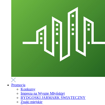
Promocja
Konkursy
Impreza na Wyspie Młyńskiej
BYDGOSKI JARMARK ŚWIĄTECZNY
Znaki miejskie