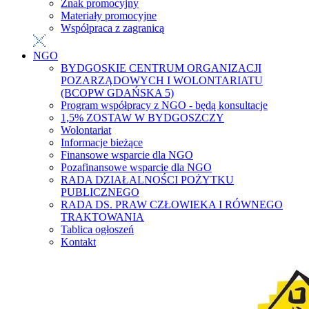
Znak promocyjny
Materiały promocyjne
Współpraca z zagranicą
NGO
BYDGOSKIE CENTRUM ORGANIZACJI
POZARZĄDOWYCH I WOLONTARIATU
(BCOPW GDAŃSKA 5)
Program współpracy z NGO - będą konsultacje
1,5% ZOSTAW W BYDGOSZCZY
Wolontariat
Informacje bieżące
Finansowe wsparcie dla NGO
Pozafinansowe wsparcie dla NGO
RADA DZIAŁALNOŚCI POŻYTKU
PUBLICZNEGO
RADA DS. PRAW CZŁOWIEKA I RÓWNEGO
TRAKTOWANIA
Tablica ogłoszeń
Kontakt