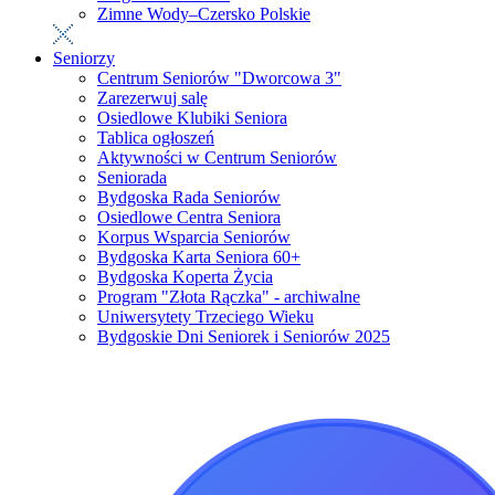
Zimne Wody–Czersko Polskie
Seniorzy
Centrum Seniorów "Dworcowa 3"
Zarezerwuj salę
Osiedlowe Klubiki Seniora
Tablica ogłoszeń
Aktywności w Centrum Seniorów
Seniorada
Bydgoska Rada Seniorów
Osiedlowe Centra Seniora
Korpus Wsparcia Seniorów
Bydgoska Karta Seniora 60+
Bydgoska Koperta Życia
Program "Złota Rączka" - archiwalne
Uniwersytety Trzeciego Wieku
Bydgoskie Dni Seniorek i Seniorów 2025