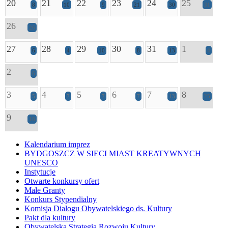
20
21
22
23
24
25
8
10
9
21
30
31
26
26
27
28
29
30
31
1
6
4
10
8
13
4
2
6
3
4
5
6
7
8
5
7
7
7
13
25
9
18
Kalendarium imprez
BYDGOSZCZ W SIECI MIAST KREATYWNYCH
UNESCO
Instytucje
Otwarte konkursy ofert
Małe Granty
Konkurs Stypendialny
Komisja Dialogu Obywatelskiego ds. Kultury
Pakt dla kultury
Obywatelska Strategia Rozwoju Kultury