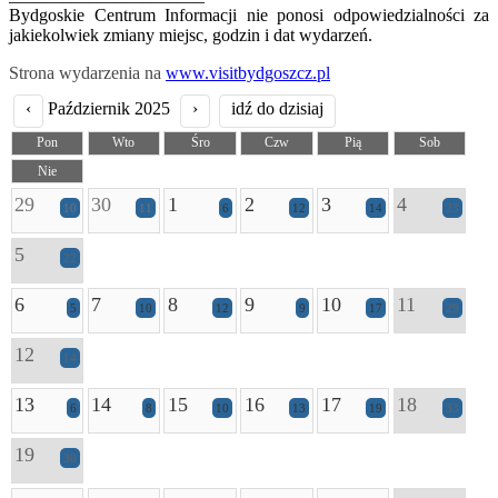
Bydgoskie Centrum Informacji nie ponosi odpowiedzialności za
jakiekolwiek zmiany miejsc, godzin i dat wydarzeń.
Strona wydarzenia na
www.visitbydgoszcz.pl
‹
Październik 2025
›
idź do dzisiaj
Pon
Wto
Śro
Czw
Pią
Sob
Nie
29
30
1
2
3
4
10
11
6
12
14
23
5
22
6
7
8
9
10
11
5
10
12
9
17
29
12
14
13
14
15
16
17
18
6
8
10
13
19
33
19
30