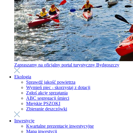
Zapraszamy na oficjalny portal turystyczny Bydgoszczy
Ekologia
Sprawdź jakość powietrza
Wymień piec - skorzystaj z dotacji
Zgłoś akcję sprzątania
ABC segregacji śmieci
Miejskie PSZOKI
Zbieranie deszczówki
Inwestycje
Kwartalne prezentacje inwestycyjne
Mapa inwestycji