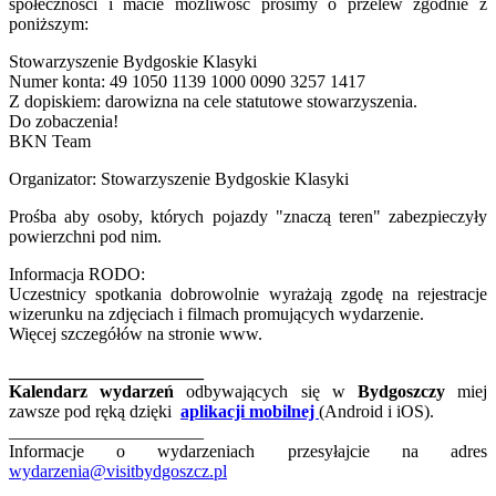
społeczności i macie możliwość prosimy o przelew zgodnie z
poniższym:
Stowarzyszenie Bydgoskie Klasyki
Numer konta: 49 1050 1139 1000 0090 3257 1417
Z dopiskiem: darowizna na cele statutowe stowarzyszenia.
Do zobaczenia!
BKN Team
Organizator: Stowarzyszenie Bydgoskie Klasyki
Prośba aby osoby, których pojazdy "znaczą teren" zabezpieczyły
powierzchni pod nim.
Informacja RODO:
Uczestnicy spotkania dobrowolnie wyrażają zgodę na rejestracje
wizerunku na zdjęciach i filmach promujących wydarzenie.
Więcej szczegółów na stronie www.
______________________
Kalendarz wydarzeń
odbywających się w
Bydgoszczy
miej
zawsze pod ręką dzięki
aplikacji mobilnej
(Android i iOS).
______________________
Informacje o wydarzeniach przesyłajcie na adres
wydarzenia@visitbydgoszcz.pl
______________________