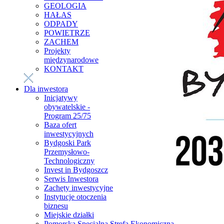
GEOLOGIA
HAŁAS
ODPADY
POWIETRZE
ZACHEM
Projekty
międzynarodowe
KONTAKT
Dla inwestora
Inicjatywy
obywatelskie -
Program 25/75
Baza ofert
inwestycyjnych
Bydgoski Park
Przemysłowo-
Technologiczny
Invest in Bydgoszcz
Serwis Inwestora
Zachęty inwestycyjne
Instytucje otoczenia
biznesu
Miejskie działki
Pomorska Specjalna Strefa Ekonomiczna