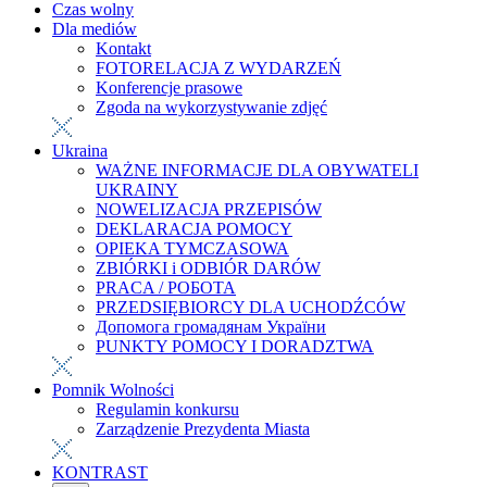
Czas wolny
Dla mediów
Kontakt
FOTORELACJA Z WYDARZEŃ
Konferencje prasowe
Zgoda na wykorzystywanie zdjęć
Ukraina
WAŻNE INFORMACJE DLA OBYWATELI
UKRAINY
NOWELIZACJA PRZEPISÓW
DEKLARACJA POMOCY
OPIEKA TYMCZASOWA
ZBIÓRKI i ODBIÓR DARÓW
PRACA / РОБОТА
PRZEDSIĘBIORCY DLA UCHODŹCÓW
Допомога громадянам України
PUNKTY POMOCY I DORADZTWA
Pomnik Wolności
Regulamin konkursu
Zarządzenie Prezydenta Miasta
KONTRAST