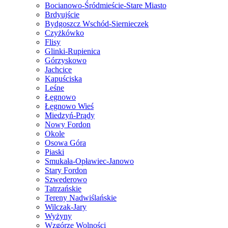
Bocianowo-Śródmieście-Stare Miasto
Brdyujście
Bydgoszcz Wschód-Siernieczek
Czyżkówko
Flisy
Glinki-Rupienica
Górzyskowo
Jachcice
Kapuściska
Leśne
Łęgnowo
Łęgnowo Wieś
Miedzyń-Prądy
Nowy Fordon
Okole
Osowa Góra
Piaski
Smukała-Opławiec-Janowo
Stary Fordon
Szwederowo
Tatrzańskie
Tereny Nadwiślańskie
Wilczak-Jary
Wyżyny
Wzgórze Wolności