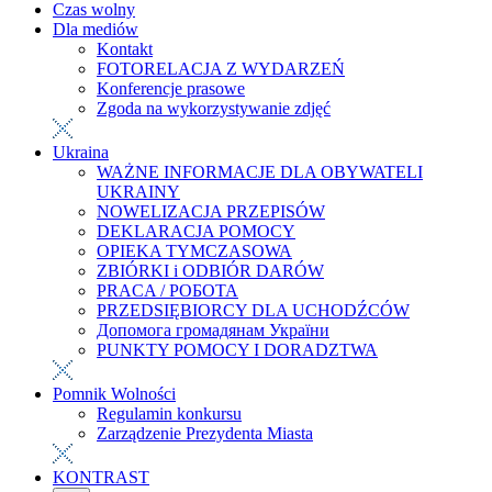
Czas wolny
Dla mediów
Kontakt
FOTORELACJA Z WYDARZEŃ
Konferencje prasowe
Zgoda na wykorzystywanie zdjęć
Ukraina
WAŻNE INFORMACJE DLA OBYWATELI
UKRAINY
NOWELIZACJA PRZEPISÓW
DEKLARACJA POMOCY
OPIEKA TYMCZASOWA
ZBIÓRKI i ODBIÓR DARÓW
PRACA / РОБОТА
PRZEDSIĘBIORCY DLA UCHODŹCÓW
Допомога громадянам України
PUNKTY POMOCY I DORADZTWA
Pomnik Wolności
Regulamin konkursu
Zarządzenie Prezydenta Miasta
KONTRAST