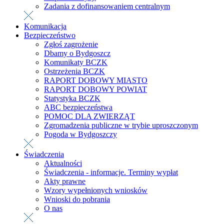
Zadania z dofinansowaniem centralnym
Komunikacja
Bezpieczeństwo
Zgłoś zagrożenie
Dbamy o Bydgoszcz
Komunikaty BCZK
Ostrzeżenia BCZK
RAPORT DOBOWY MIASTO
RAPORT DOBOWY POWIAT
Statystyka BCZK
ABC bezpieczeństwa
POMOC DLA ZWIERZĄT
Zgromadzenia publiczne w trybie uproszczonym
Pogoda w Bydgoszczy
Świadczenia
Aktualności
Świadczenia - informacje. Terminy wypłat
Akty prawne
Wzory wypełnionych wniosków
Wnioski do pobrania
O nas