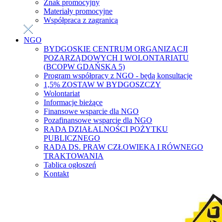
Znak promocyjny
Materiały promocyjne
Współpraca z zagranicą
NGO
BYDGOSKIE CENTRUM ORGANIZACJI
POZARZĄDOWYCH I WOLONTARIATU
(BCOPW GDAŃSKA 5)
Program współpracy z NGO - będą konsultacje
1,5% ZOSTAW W BYDGOSZCZY
Wolontariat
Informacje bieżące
Finansowe wsparcie dla NGO
Pozafinansowe wsparcie dla NGO
RADA DZIAŁALNOŚCI POŻYTKU
PUBLICZNEGO
RADA DS. PRAW CZŁOWIEKA I RÓWNEGO
TRAKTOWANIA
Tablica ogłoszeń
Kontakt