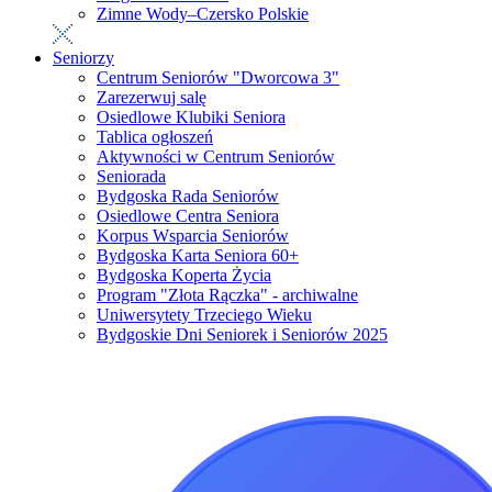
Zimne Wody–Czersko Polskie
Seniorzy
Centrum Seniorów "Dworcowa 3"
Zarezerwuj salę
Osiedlowe Klubiki Seniora
Tablica ogłoszeń
Aktywności w Centrum Seniorów
Seniorada
Bydgoska Rada Seniorów
Osiedlowe Centra Seniora
Korpus Wsparcia Seniorów
Bydgoska Karta Seniora 60+
Bydgoska Koperta Życia
Program "Złota Rączka" - archiwalne
Uniwersytety Trzeciego Wieku
Bydgoskie Dni Seniorek i Seniorów 2025