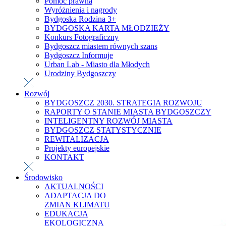
Pomoc prawna
Wyróżnienia i nagrody
Bydgoska Rodzina 3+
BYDGOSKA KARTA MŁODZIEŻY
Konkurs Fotograficzny
Bydgoszcz miastem równych szans
Bydgoszcz Informuje
Urban Lab - Miasto dla Młodych
Urodziny Bydgoszczy
Rozwój
BYDGOSZCZ 2030. STRATEGIA ROZWOJU
RAPORTY O STANIE MIASTA BYDGOSZCZY
INTELIGENTNY ROZWÓJ MIASTA
BYDGOSZCZ STATYSTYCZNIE
REWITALIZACJA
Projekty europejskie
KONTAKT
Środowisko
AKTUALNOŚCI
ADAPTACJA DO
ZMIAN KLIMATU
EDUKACJA
EKOLOGICZNA