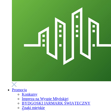
Promocja
Konkursy
Impreza na Wyspie Młyńskiej
BYDGOSKI JARMARK ŚWIĄTECZNY
Znaki miejskie