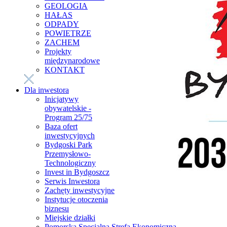
GEOLOGIA
HAŁAS
ODPADY
POWIETRZE
ZACHEM
Projekty
międzynarodowe
KONTAKT
Dla inwestora
Inicjatywy
obywatelskie -
Program 25/75
Baza ofert
inwestycyjnych
Bydgoski Park
Przemysłowo-
Technologiczny
Invest in Bydgoszcz
Serwis Inwestora
Zachęty inwestycyjne
Instytucje otoczenia
biznesu
Miejskie działki
Pomorska Specjalna Strefa Ekonomiczna