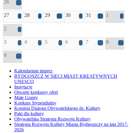
26
26
27
28
29
30
31
1
6
4
10
8
13
4
2
6
3
4
5
6
7
8
5
7
7
7
13
25
9
18
Kalendarium imprez
BYDGOSZCZ W SIECI MIAST KREATYWNYCH
UNESCO
Instytucje
Otwarte konkursy ofert
Małe Granty
Konkurs Stypendialny
Komisja Dialogu Obywatelskiego ds. Kultury
Pakt dla kultury
Obywatelska Strategia Rozwoju Kultury
Strategia Rozwoju Kultury Miasta Bydgoszczy na lata 2017-
2026