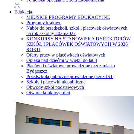
Edukacja
MIEJSKIE PROGRAMY EDUKACYJNE
Programy krajowe
Nabór do przedszkoli, szkół i placówek oświatowych
na rok szkolny 2026/2027
KONKURSY NA STANOWISKA DYREKTORÓW
SZKÓŁ I PLACÓWEK OŚWIATOWYCH W 2026
ROKU
Oferty pracy w placówkach oświatowych
Opieka nad dziećmi w wieku do lat 3
Placówki oświatowe prowadzone przez miasto
Bydgoszcz
Przedszkola publiczne prowadzone przez JST
Szkoły i placówki niepubliczne
Obwody szkół podstawowych
Otwarte konkursy ofert