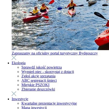
Zapraszamy na oficjalny portal turystyczny Bydgoszczy
Ekologia
Sprawdź jakość powietrza
Wymień piec - skorzystaj z dotacji
Zgłoś akcję sprzątania
ABC segregacji śmieci
Miejskie PSZOKI
Zbieranie deszczówki
Inwestycje
Kwartalne prezentacje inwestycyjne
Mapa inwestycji