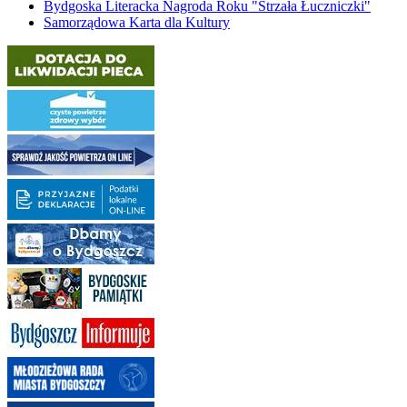
Bydgoska Literacka Nagroda Roku "Strzała Łuczniczki"
Samorządowa Karta dla Kultury