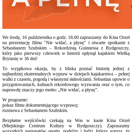
We środę, 16 października o godz. 18.00 zapraszamy do Kina Orzeł
na prezentację filmu "Nie widać, a płynę" i otwarte spotkanie z
Sebastianem Szubskim – Rekordzistą Guinnessa z Bydgoszczy,
który jako pierwszy człowiek w historii opłynął kajakiem Wielką
Brytanię w 36 dni!
To wyjątkowa okazja, by z bliska poznać historię jednej z
najbardziej ekstremalnych wypraw w dziejach kajakarstwa – pełnej
walki z czasem, pogodą i własnymi słabościami. Sebastian opowie o
przygotowaniach, kulisach rekordowego wyzwania oraz o tym, co
naprawdę znaczy jego motto: „Nie widać, a płynę”.
W programie:
pokaz filmu dokumentującego wyprawę;
rozmowa z Sebastianem Szubskim.
Bezpłatne wejściówki czekają na Was w kasie Kina Orzeł
(Miejskiego Centrum Kultury w Bydgoszczy). Zapraszamy
wszystkich pasjonatów sportu, podróży i ludzi, którzy wierzą, że