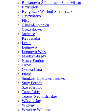
Bocianowo-Śródmieście-Stare Miasto
Brdyujście
Bydgoszcz Wschód-Siernieczek
Czyżkówko
Flisy
Glinki-Rupienica
Górzyskowo
Jachcice
Kapuściska
Leśne
Łęgnowo
Łęgnowo Wieś
Miedzyń-Prądy
Nowy Fordon
Okole
Osowa Góra
Piaski
Smukała-Opławiec-Janowo
Stary Fordon
Szwederowo
Tatrzańskie
Tereny Nadwiślańskie
Wilczak-Jary
Wyżyny
Wzgórze Wolności