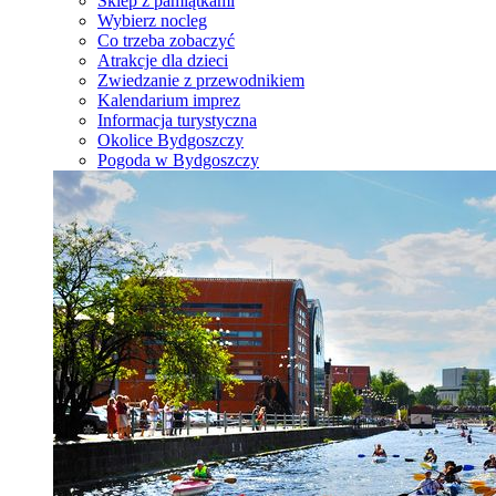
Sklep z pamiątkami
Wybierz nocleg
Co trzeba zobaczyć
Atrakcje dla dzieci
Zwiedzanie z przewodnikiem
Kalendarium imprez
Informacja turystyczna
Okolice Bydgoszczy
Pogoda w Bydgoszczy