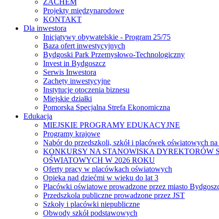
ZACHEM
Projekty międzynarodowe
KONTAKT
Dla inwestora
Inicjatywy obywatelskie - Program 25/75
Baza ofert inwestycyjnych
Bydgoski Park Przemysłowo-Technologiczny
Invest in Bydgoszcz
Serwis Inwestora
Zachęty inwestycyjne
Instytucje otoczenia biznesu
Miejskie działki
Pomorska Specjalna Strefa Ekonomiczna
Edukacja
MIEJSKIE PROGRAMY EDUKACYJNE
Programy krajowe
Nabór do przedszkoli, szkół i placówek oświatowych na
KONKURSY NA STANOWISKA DYREKTORÓW S
OŚWIATOWYCH W 2026 ROKU
Oferty pracy w placówkach oświatowych
Opieka nad dziećmi w wieku do lat 3
Placówki oświatowe prowadzone przez miasto Bydgosz
Przedszkola publiczne prowadzone przez JST
Szkoły i placówki niepubliczne
Obwody szkół podstawowych