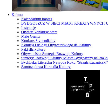
Kultura
Kalendarium imprez
BYDGOSZCZ W SIECI MIAST KREATYWNYCH 
Instytucje
Otwarte konkursy ofert
Małe Granty
Konkurs Stypendialny
Komisja Dialogu Obywatelskiego ds. Kultury
Pakt dla kultury
Obywatelska Strategia Rozwoju Kultury
Strategia Rozwoju Kultury Miasta Bydgoszczy na lata 
Bydgoska Literacka Nagroda Roku "Strzała Łuczniczki"
Samorządowa Karta dla Kultury