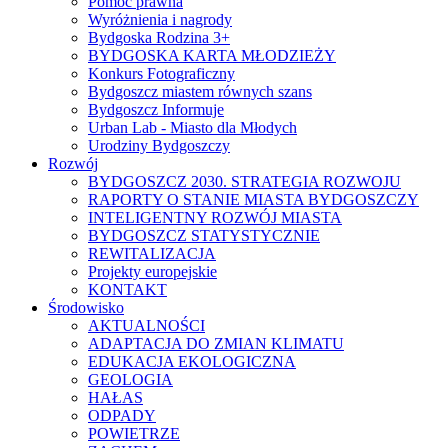
Pomoc prawna
Wyróżnienia i nagrody
Bydgoska Rodzina 3+
BYDGOSKA KARTA MŁODZIEŻY
Konkurs Fotograficzny
Bydgoszcz miastem równych szans
Bydgoszcz Informuje
Urban Lab - Miasto dla Młodych
Urodziny Bydgoszczy
Rozwój
BYDGOSZCZ 2030. STRATEGIA ROZWOJU
RAPORTY O STANIE MIASTA BYDGOSZCZY
INTELIGENTNY ROZWÓJ MIASTA
BYDGOSZCZ STATYSTYCZNIE
REWITALIZACJA
Projekty europejskie
KONTAKT
Środowisko
AKTUALNOŚCI
ADAPTACJA DO ZMIAN KLIMATU
EDUKACJA EKOLOGICZNA
GEOLOGIA
HAŁAS
ODPADY
POWIETRZE