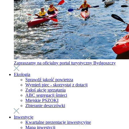
Zapraszamy na oficjalny portal turystyczny Bydgoszczy
Ekologia
Sprawdź jakość powietrza
Wymień piec - skorzystaj z dotacji
Zgłoś akcję sprzątania
ABC segregacji śmieci
Miejskie PSZOKI
Zbieranie deszczówki
Inwestycje
Kwartalne prezentacje inwestycyjne
Mapa inwestycji