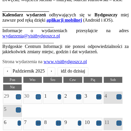
____________________
Kalendarz wydarzeń
odbywających się w
Bydgoszczy
miej
zawsze pod ręką dzięki
aplikacji mobilnej
(Android i iOS).
______________________
Informacje o wydarzeniach przesyłajcie na adres
wydarzenia@visitbydgoszcz.pl
______________________
Bydgoskie Centrum Informacji nie ponosi odpowiedzialności za
jakiekolwiek zmiany miejsc, godzin i dat wydarzeń.
Strona wydarzenia na
www.visitbydgoszcz.pl
‹
Październik 2025
›
idź do dzisiaj
Pon
Wto
Śro
Czw
Pią
Sob
Nie
29
30
1
2
3
4
10
11
6
12
14
23
5
22
6
7
8
9
10
11
5
10
12
9
17
29