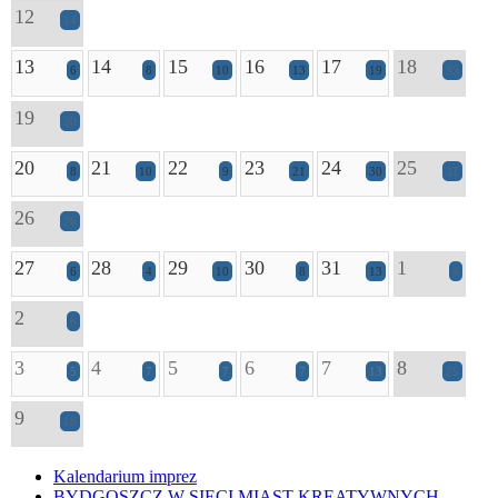
12
14
13
14
15
16
17
18
6
8
10
13
19
33
19
30
20
21
22
23
24
25
8
10
9
21
30
31
26
26
27
28
29
30
31
1
6
4
10
8
13
4
2
6
3
4
5
6
7
8
5
7
7
7
13
25
9
18
Kalendarium imprez
BYDGOSZCZ W SIECI MIAST KREATYWNYCH