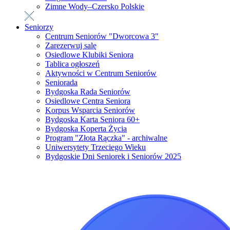
Zimne Wody–Czersko Polskie
Seniorzy
Centrum Seniorów "Dworcowa 3"
Zarezerwuj salę
Osiedlowe Klubiki Seniora
Tablica ogłoszeń
Aktywności w Centrum Seniorów
Seniorada
Bydgoska Rada Seniorów
Osiedlowe Centra Seniora
Korpus Wsparcia Seniorów
Bydgoska Karta Seniora 60+
Bydgoska Koperta Życia
Program "Złota Rączka" - archiwalne
Uniwersytety Trzeciego Wieku
Bydgoskie Dni Seniorek i Seniorów 2025