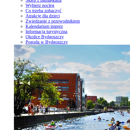
Sklep z pamiątkami
Wybierz nocleg
Co trzeba zobaczyć
Atrakcje dla dzieci
Zwiedzanie z przewodnikiem
Kalendarium imprez
Informacja turystyczna
Okolice Bydgoszczy
Pogoda w Bydgoszczy