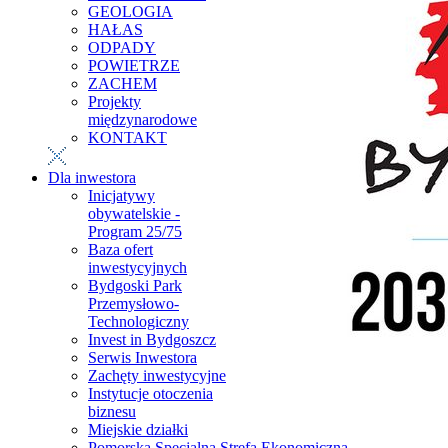
GEOLOGIA
HAŁAS
ODPADY
POWIETRZE
ZACHEM
Projekty
międzynarodowe
KONTAKT
Dla inwestora
Inicjatywy
obywatelskie -
Program 25/75
Baza ofert
inwestycyjnych
Bydgoski Park
Przemysłowo-
Technologiczny
Invest in Bydgoszcz
Serwis Inwestora
Zachęty inwestycyjne
Instytucje otoczenia
biznesu
Miejskie działki
Pomorska Specjalna Strefa Ekonomiczna