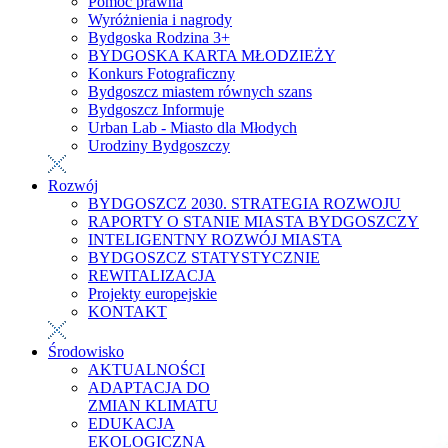
Pomoc prawna
Wyróżnienia i nagrody
Bydgoska Rodzina 3+
BYDGOSKA KARTA MŁODZIEŻY
Konkurs Fotograficzny
Bydgoszcz miastem równych szans
Bydgoszcz Informuje
Urban Lab - Miasto dla Młodych
Urodziny Bydgoszczy
Rozwój
BYDGOSZCZ 2030. STRATEGIA ROZWOJU
RAPORTY O STANIE MIASTA BYDGOSZCZY
INTELIGENTNY ROZWÓJ MIASTA
BYDGOSZCZ STATYSTYCZNIE
REWITALIZACJA
Projekty europejskie
KONTAKT
Środowisko
AKTUALNOŚCI
ADAPTACJA DO
ZMIAN KLIMATU
EDUKACJA
EKOLOGICZNA