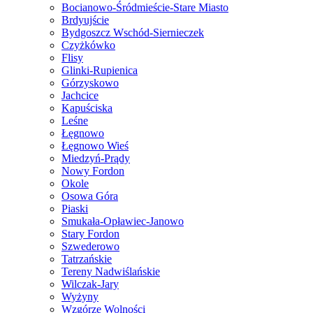
Bocianowo-Śródmieście-Stare Miasto
Brdyujście
Bydgoszcz Wschód-Siernieczek
Czyżkówko
Flisy
Glinki-Rupienica
Górzyskowo
Jachcice
Kapuściska
Leśne
Łęgnowo
Łęgnowo Wieś
Miedzyń-Prądy
Nowy Fordon
Okole
Osowa Góra
Piaski
Smukała-Opławiec-Janowo
Stary Fordon
Szwederowo
Tatrzańskie
Tereny Nadwiślańskie
Wilczak-Jary
Wyżyny
Wzgórze Wolności