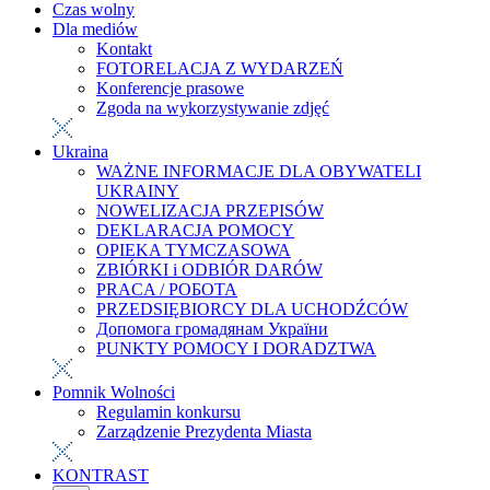
Czas wolny
Dla mediów
Kontakt
FOTORELACJA Z WYDARZEŃ
Konferencje prasowe
Zgoda na wykorzystywanie zdjęć
Ukraina
WAŻNE INFORMACJE DLA OBYWATELI
UKRAINY
NOWELIZACJA PRZEPISÓW
DEKLARACJA POMOCY
OPIEKA TYMCZASOWA
ZBIÓRKI i ODBIÓR DARÓW
PRACA / РОБОТА
PRZEDSIĘBIORCY DLA UCHODŹCÓW
Допомога громадянам України
PUNKTY POMOCY I DORADZTWA
Pomnik Wolności
Regulamin konkursu
Zarządzenie Prezydenta Miasta
KONTRAST