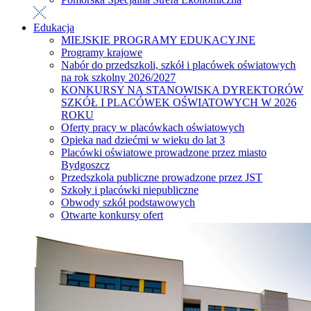
Edukacja
MIEJSKIE PROGRAMY EDUKACYJNE
Programy krajowe
Nabór do przedszkoli, szkół i placówek oświatowych
na rok szkolny 2026/2027
KONKURSY NA STANOWISKA DYREKTORÓW
SZKÓŁ I PLACÓWEK OŚWIATOWYCH W 2026
ROKU
Oferty pracy w placówkach oświatowych
Opieka nad dziećmi w wieku do lat 3
Placówki oświatowe prowadzone przez miasto
Bydgoszcz
Przedszkola publiczne prowadzone przez JST
Szkoły i placówki niepubliczne
Obwody szkół podstawowych
Otwarte konkursy ofert