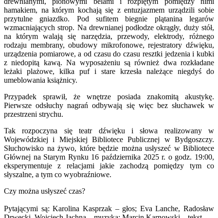
drewnianymi, pionowymi belami i rozpiętym pomiędzy nimi
hamakiem, na którym kochają się z entuzjazmem urządzili sobie
przytulne gniazdko. Pod sufitem biegnie plątanina legarów
wzmacniających strop. Na drewnianej podłodze okrągły, duży stół,
na którym walają się narzędzia, przewody, elektrody, różnego
rodzaju membrany, obudowy mikrofonowe, rejestratory dźwięku,
urządzenia pomiarowe, a od czasu do czasu resztki jedzenia i kubki
z niedopitą kawą. Na wyposażeniu są również dwa rozkładane
leżaki plażowe, kilka puf i stare krzesła należące niegdyś do
umeblowania książnicy.
Przypadek sprawił, że wnętrze posiada znakomitą akustykę.
Pierwsze odsłuchy nagrań odbywają się więc bez słuchawek w
przestrzeni strychu.
Tak rozpoczyna się teatr dźwięku i słowa realizowany w
Wojewódzkiej i Miejskiej Bibliotece Publicznej w Bydgoszczy.
Słuchowisko na żywo, które będzie można usłyszeć w Bibliotece
Głównej na Starym Rynku 16 października 2025 r. o godz. 19:00,
eksperymentuje z relacjami jakie zachodzą pomiędzy tym co
słyszalne, a tym co wyobraźniowe.
Czy można usłyszeć czas?
Pytającymi są: Karolina Kasprzak – głos; Eva Lanche, Radosław
Drwęcki, Wojciech Jachna – muzyka; Marcin Karnowski – tekst.