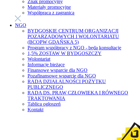
Znak promocyjny
Materiały promocyjne
Współpraca z zagranicą
NGO
BYDGOSKIE CENTRUM ORGANIZACJI
POZARZĄDOWYCH I WOLONTARIATU
(BCOPW GDAŃSKA 5)
Program współpracy z NGO - będą konsultacje
1,5% ZOSTAW W BYDGOSZCZY
Wolontariat
Informacje bieżące
Finansowe wsparcie dla NGO
Pozafinansowe wsparcie dla NGO
RADA DZIAŁALNOŚCI POŻYTKU
PUBLICZNEGO
RADA DS. PRAW CZŁOWIEKA I RÓWNEGO
TRAKTOWANIA
Tablica ogłoszeń
Kontakt