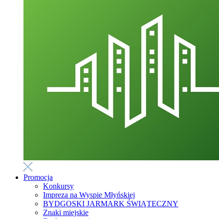
Promocja
Konkursy
Impreza na Wyspie Młyńskiej
BYDGOSKI JARMARK ŚWIĄTECZNY
Znaki miejskie