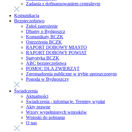
Zadania z dofinansowaniem centralnym
Komunikacja
Bezpieczeństwo
Zgłoś zagrożenie
Dbamy o Bydgoszcz
Komunikaty BCZK
Ostrzeżenia BCZK
RAPORT DOBOWY MIASTO
RAPORT DOBOWY POWIAT
Statystyka BCZK
ABC bezpieczeństwa
POMOC DLA ZWIERZĄT
Zgromadzenia publiczne w trybie uproszczonym
Pogoda w Bydgoszczy
Świadczenia
Aktualności
Świadczenia - informacje. Terminy wypłat
Akty prawne
Wzory wypełnionych wniosków
Wnioski do pobrania
O nas