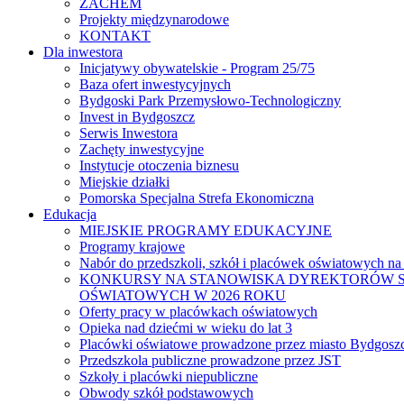
ZACHEM
Projekty międzynarodowe
KONTAKT
Dla inwestora
Inicjatywy obywatelskie - Program 25/75
Baza ofert inwestycyjnych
Bydgoski Park Przemysłowo-Technologiczny
Invest in Bydgoszcz
Serwis Inwestora
Zachęty inwestycyjne
Instytucje otoczenia biznesu
Miejskie działki
Pomorska Specjalna Strefa Ekonomiczna
Edukacja
MIEJSKIE PROGRAMY EDUKACYJNE
Programy krajowe
Nabór do przedszkoli, szkół i placówek oświatowych na
KONKURSY NA STANOWISKA DYREKTORÓW S
OŚWIATOWYCH W 2026 ROKU
Oferty pracy w placówkach oświatowych
Opieka nad dziećmi w wieku do lat 3
Placówki oświatowe prowadzone przez miasto Bydgosz
Przedszkola publiczne prowadzone przez JST
Szkoły i placówki niepubliczne
Obwody szkół podstawowych