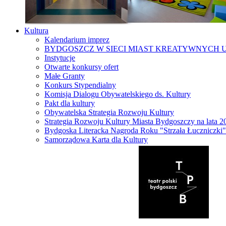
Kultura
Kalendarium imprez
BYDGOSZCZ W SIECI MIAST KREATYWNYCH 
Instytucje
Otwarte konkursy ofert
Małe Granty
Konkurs Stypendialny
Komisja Dialogu Obywatelskiego ds. Kultury
Pakt dla kultury
Obywatelska Strategia Rozwoju Kultury
Strategia Rozwoju Kultury Miasta Bydgoszczy na lata 
Bydgoska Literacka Nagroda Roku "Strzała Łuczniczki"
Samorządowa Karta dla Kultury