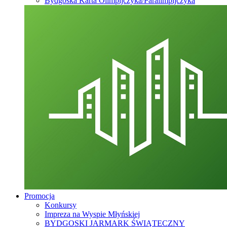
Bydgoska Karta Olimpijczyka/Paralimpijczyka
Promocja
Konkursy
Impreza na Wyspie Młyńskiej
BYDGOSKI JARMARK ŚWIĄTECZNY