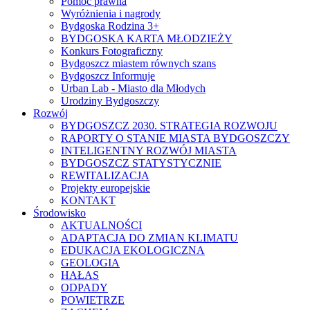
Pomoc prawna
Wyróżnienia i nagrody
Bydgoska Rodzina 3+
BYDGOSKA KARTA MŁODZIEŻY
Konkurs Fotograficzny
Bydgoszcz miastem równych szans
Bydgoszcz Informuje
Urban Lab - Miasto dla Młodych
Urodziny Bydgoszczy
Rozwój
BYDGOSZCZ 2030. STRATEGIA ROZWOJU
RAPORTY O STANIE MIASTA BYDGOSZCZY
INTELIGENTNY ROZWÓJ MIASTA
BYDGOSZCZ STATYSTYCZNIE
REWITALIZACJA
Projekty europejskie
KONTAKT
Środowisko
AKTUALNOŚCI
ADAPTACJA DO ZMIAN KLIMATU
EDUKACJA EKOLOGICZNA
GEOLOGIA
HAŁAS
ODPADY
POWIETRZE