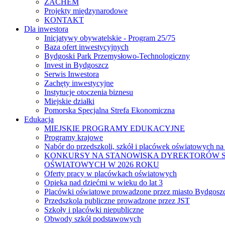
ZACHEM
Projekty międzynarodowe
KONTAKT
Dla inwestora
Inicjatywy obywatelskie - Program 25/75
Baza ofert inwestycyjnych
Bydgoski Park Przemysłowo-Technologiczny
Invest in Bydgoszcz
Serwis Inwestora
Zachęty inwestycyjne
Instytucje otoczenia biznesu
Miejskie działki
Pomorska Specjalna Strefa Ekonomiczna
Edukacja
MIEJSKIE PROGRAMY EDUKACYJNE
Programy krajowe
Nabór do przedszkoli, szkół i placówek oświatowych na
KONKURSY NA STANOWISKA DYREKTORÓW S
OŚWIATOWYCH W 2026 ROKU
Oferty pracy w placówkach oświatowych
Opieka nad dziećmi w wieku do lat 3
Placówki oświatowe prowadzone przez miasto Bydgosz
Przedszkola publiczne prowadzone przez JST
Szkoły i placówki niepubliczne
Obwody szkół podstawowych