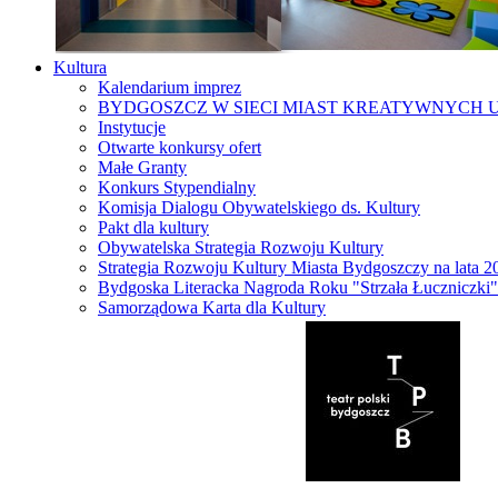
Kultura
Kalendarium imprez
BYDGOSZCZ W SIECI MIAST KREATYWNYCH 
Instytucje
Otwarte konkursy ofert
Małe Granty
Konkurs Stypendialny
Komisja Dialogu Obywatelskiego ds. Kultury
Pakt dla kultury
Obywatelska Strategia Rozwoju Kultury
Strategia Rozwoju Kultury Miasta Bydgoszczy na lata 
Bydgoska Literacka Nagroda Roku "Strzała Łuczniczki"
Samorządowa Karta dla Kultury