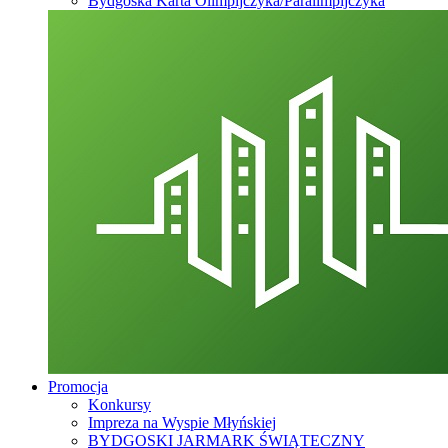
Bydgoska Karta Olimpijczyka/Paralimpijczyka
Promocja
Konkursy
Impreza na Wyspie Młyńskiej
BYDGOSKI JARMARK ŚWIĄTECZNY