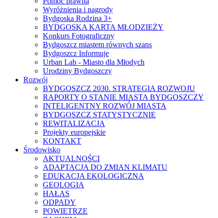
Pomoc prawna
Wyróżnienia i nagrody
Bydgoska Rodzina 3+
BYDGOSKA KARTA MŁODZIEŻY
Konkurs Fotograficzny
Bydgoszcz miastem równych szans
Bydgoszcz Informuje
Urban Lab - Miasto dla Młodych
Urodziny Bydgoszczy
Rozwój
BYDGOSZCZ 2030. STRATEGIA ROZWOJU
RAPORTY O STANIE MIASTA BYDGOSZCZY
INTELIGENTNY ROZWÓJ MIASTA
BYDGOSZCZ STATYSTYCZNIE
REWITALIZACJA
Projekty europejskie
KONTAKT
Środowisko
AKTUALNOŚCI
ADAPTACJA DO ZMIAN KLIMATU
EDUKACJA EKOLOGICZNA
GEOLOGIA
HAŁAS
ODPADY
POWIETRZE