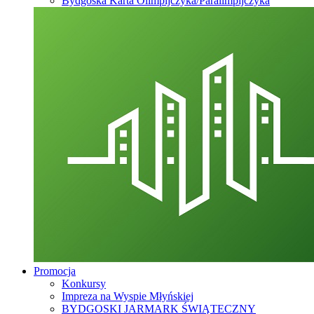
Bydgoska Karta Olimpijczyka/Paralimpijczyka
Promocja
Konkursy
Impreza na Wyspie Młyńskiej
BYDGOSKI JARMARK ŚWIĄTECZNY