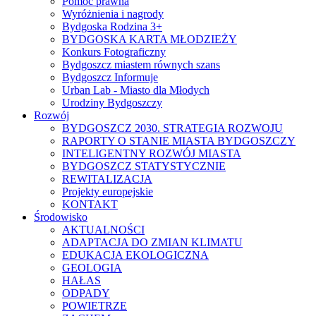
Pomoc prawna
Wyróżnienia i nagrody
Bydgoska Rodzina 3+
BYDGOSKA KARTA MŁODZIEŻY
Konkurs Fotograficzny
Bydgoszcz miastem równych szans
Bydgoszcz Informuje
Urban Lab - Miasto dla Młodych
Urodziny Bydgoszczy
Rozwój
BYDGOSZCZ 2030. STRATEGIA ROZWOJU
RAPORTY O STANIE MIASTA BYDGOSZCZY
INTELIGENTNY ROZWÓJ MIASTA
BYDGOSZCZ STATYSTYCZNIE
REWITALIZACJA
Projekty europejskie
KONTAKT
Środowisko
AKTUALNOŚCI
ADAPTACJA DO ZMIAN KLIMATU
EDUKACJA EKOLOGICZNA
GEOLOGIA
HAŁAS
ODPADY
POWIETRZE