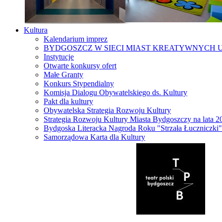
Kultura
Kalendarium imprez
BYDGOSZCZ W SIECI MIAST KREATYWNYCH 
Instytucje
Otwarte konkursy ofert
Małe Granty
Konkurs Stypendialny
Komisja Dialogu Obywatelskiego ds. Kultury
Pakt dla kultury
Obywatelska Strategia Rozwoju Kultury
Strategia Rozwoju Kultury Miasta Bydgoszczy na lata 
Bydgoska Literacka Nagroda Roku "Strzała Łuczniczki"
Samorządowa Karta dla Kultury