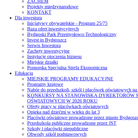
ZACHEM
Projekty międzynarodowe
KONTAKT
Dla inwestora
Inicjatywy obywatelskie - Program 25/75
Baza ofert inwestycyjnych
Bydgoski Park Przemysłowo-Technologiczny
Invest in Bydgoszcz
Serwis Inwestora
Zachęty inwestycyjne
Instytucje otoczenia biznesu
Miejskie działki
Pomorska Specjalna Strefa Ekonomiczna
Edukacja
MIEJSKIE PROGRAMY EDUKACYJNE
Programy krajowe
Nabór do przedszkoli, szkół i placówek oświatowych na
KONKURSY NA STANOWISKA DYREKTORÓW S
OŚWIATOWYCH W 2026 ROKU
Oferty pracy w placówkach oświatowych
Opieka nad dziećmi w wieku do lat 3
Placówki oświatowe prowadzone przez miasto Bydgosz
Przedszkola publiczne prowadzone przez JST
Szkoły i placówki niepubliczne
Obwody szkół podstawowych