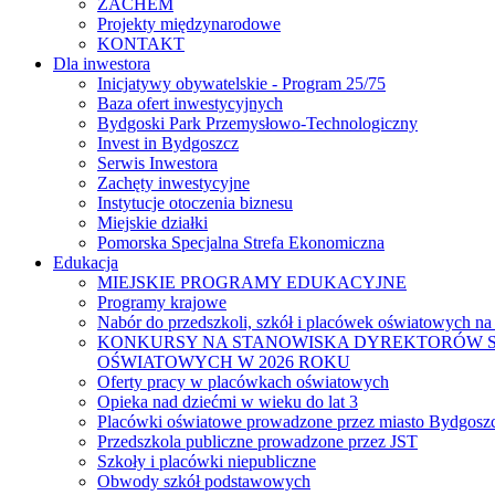
ZACHEM
Projekty międzynarodowe
KONTAKT
Dla inwestora
Inicjatywy obywatelskie - Program 25/75
Baza ofert inwestycyjnych
Bydgoski Park Przemysłowo-Technologiczny
Invest in Bydgoszcz
Serwis Inwestora
Zachęty inwestycyjne
Instytucje otoczenia biznesu
Miejskie działki
Pomorska Specjalna Strefa Ekonomiczna
Edukacja
MIEJSKIE PROGRAMY EDUKACYJNE
Programy krajowe
Nabór do przedszkoli, szkół i placówek oświatowych na
KONKURSY NA STANOWISKA DYREKTORÓW S
OŚWIATOWYCH W 2026 ROKU
Oferty pracy w placówkach oświatowych
Opieka nad dziećmi w wieku do lat 3
Placówki oświatowe prowadzone przez miasto Bydgosz
Przedszkola publiczne prowadzone przez JST
Szkoły i placówki niepubliczne
Obwody szkół podstawowych