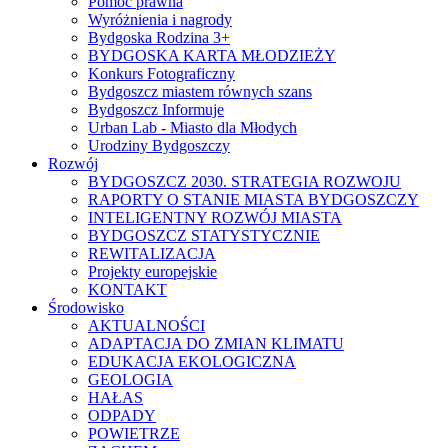
Pomoc prawna
Wyróżnienia i nagrody
Bydgoska Rodzina 3+
BYDGOSKA KARTA MŁODZIEŻY
Konkurs Fotograficzny
Bydgoszcz miastem równych szans
Bydgoszcz Informuje
Urban Lab - Miasto dla Młodych
Urodziny Bydgoszczy
Rozwój
BYDGOSZCZ 2030. STRATEGIA ROZWOJU
RAPORTY O STANIE MIASTA BYDGOSZCZY
INTELIGENTNY ROZWÓJ MIASTA
BYDGOSZCZ STATYSTYCZNIE
REWITALIZACJA
Projekty europejskie
KONTAKT
Środowisko
AKTUALNOŚCI
ADAPTACJA DO ZMIAN KLIMATU
EDUKACJA EKOLOGICZNA
GEOLOGIA
HAŁAS
ODPADY
POWIETRZE