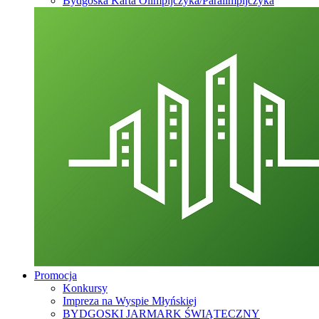
Bydgoska Karta Olimpijczyka/Paralimpijczyka
Promocja
Konkursy
Impreza na Wyspie Młyńskiej
BYDGOSKI JARMARK ŚWIĄTECZNY