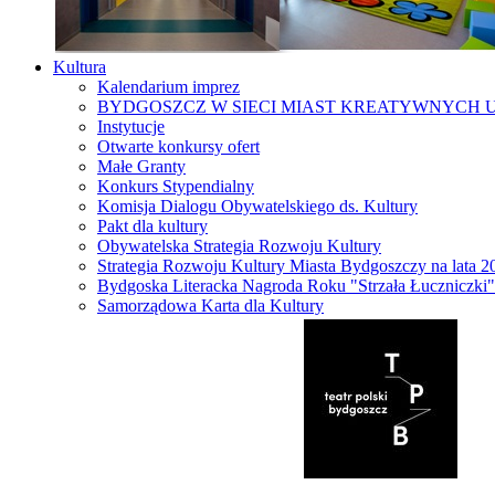
Kultura
Kalendarium imprez
BYDGOSZCZ W SIECI MIAST KREATYWNYCH 
Instytucje
Otwarte konkursy ofert
Małe Granty
Konkurs Stypendialny
Komisja Dialogu Obywatelskiego ds. Kultury
Pakt dla kultury
Obywatelska Strategia Rozwoju Kultury
Strategia Rozwoju Kultury Miasta Bydgoszczy na lata 
Bydgoska Literacka Nagroda Roku "Strzała Łuczniczki"
Samorządowa Karta dla Kultury