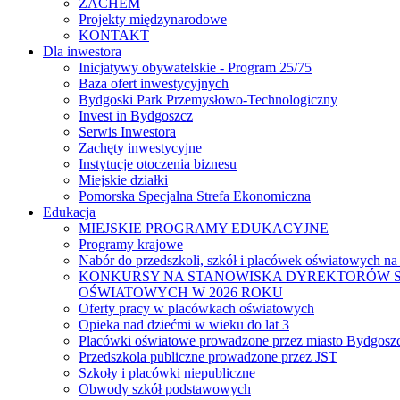
ZACHEM
Projekty międzynarodowe
KONTAKT
Dla inwestora
Inicjatywy obywatelskie - Program 25/75
Baza ofert inwestycyjnych
Bydgoski Park Przemysłowo-Technologiczny
Invest in Bydgoszcz
Serwis Inwestora
Zachęty inwestycyjne
Instytucje otoczenia biznesu
Miejskie działki
Pomorska Specjalna Strefa Ekonomiczna
Edukacja
MIEJSKIE PROGRAMY EDUKACYJNE
Programy krajowe
Nabór do przedszkoli, szkół i placówek oświatowych na
KONKURSY NA STANOWISKA DYREKTORÓW S
OŚWIATOWYCH W 2026 ROKU
Oferty pracy w placówkach oświatowych
Opieka nad dziećmi w wieku do lat 3
Placówki oświatowe prowadzone przez miasto Bydgosz
Przedszkola publiczne prowadzone przez JST
Szkoły i placówki niepubliczne
Obwody szkół podstawowych