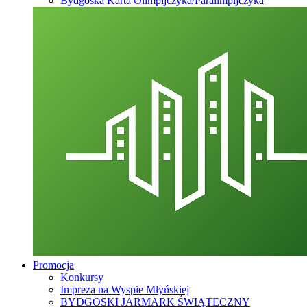
Bydgoska Karta Olimpijczyka/Paralimpijczyka
Promocja
Konkursy
Impreza na Wyspie Młyńskiej
BYDGOSKI JARMARK ŚWIĄTECZNY