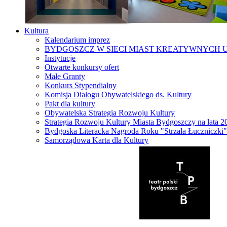
Kultura
Kalendarium imprez
BYDGOSZCZ W SIECI MIAST KREATYWNYCH 
Instytucje
Otwarte konkursy ofert
Małe Granty
Konkurs Stypendialny
Komisja Dialogu Obywatelskiego ds. Kultury
Pakt dla kultury
Obywatelska Strategia Rozwoju Kultury
Strategia Rozwoju Kultury Miasta Bydgoszczy na lata 
Bydgoska Literacka Nagroda Roku "Strzała Łuczniczki"
Samorządowa Karta dla Kultury