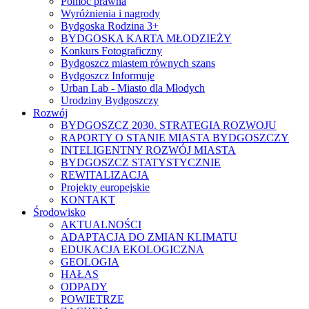
Pomoc prawna
Wyróżnienia i nagrody
Bydgoska Rodzina 3+
BYDGOSKA KARTA MŁODZIEŻY
Konkurs Fotograficzny
Bydgoszcz miastem równych szans
Bydgoszcz Informuje
Urban Lab - Miasto dla Młodych
Urodziny Bydgoszczy
Rozwój
BYDGOSZCZ 2030. STRATEGIA ROZWOJU
RAPORTY O STANIE MIASTA BYDGOSZCZY
INTELIGENTNY ROZWÓJ MIASTA
BYDGOSZCZ STATYSTYCZNIE
REWITALIZACJA
Projekty europejskie
KONTAKT
Środowisko
AKTUALNOŚCI
ADAPTACJA DO ZMIAN KLIMATU
EDUKACJA EKOLOGICZNA
GEOLOGIA
HAŁAS
ODPADY
POWIETRZE