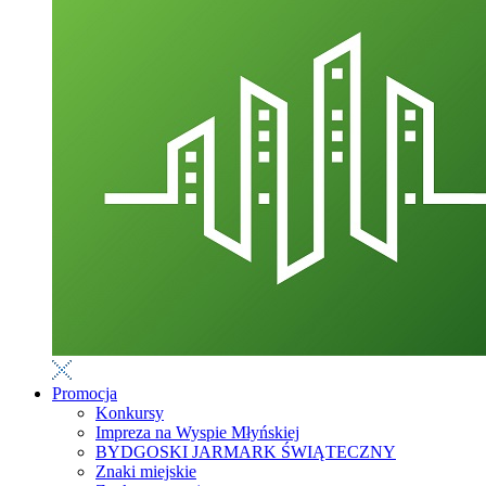
Promocja
Konkursy
Impreza na Wyspie Młyńskiej
BYDGOSKI JARMARK ŚWIĄTECZNY
Znaki miejskie