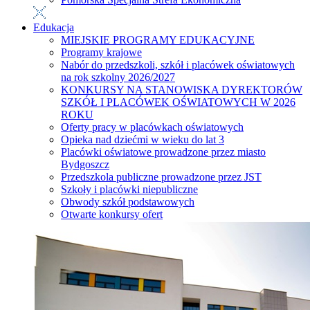
Edukacja
MIEJSKIE PROGRAMY EDUKACYJNE
Programy krajowe
Nabór do przedszkoli, szkół i placówek oświatowych
na rok szkolny 2026/2027
KONKURSY NA STANOWISKA DYREKTORÓW
SZKÓŁ I PLACÓWEK OŚWIATOWYCH W 2026
ROKU
Oferty pracy w placówkach oświatowych
Opieka nad dziećmi w wieku do lat 3
Placówki oświatowe prowadzone przez miasto
Bydgoszcz
Przedszkola publiczne prowadzone przez JST
Szkoły i placówki niepubliczne
Obwody szkół podstawowych
Otwarte konkursy ofert