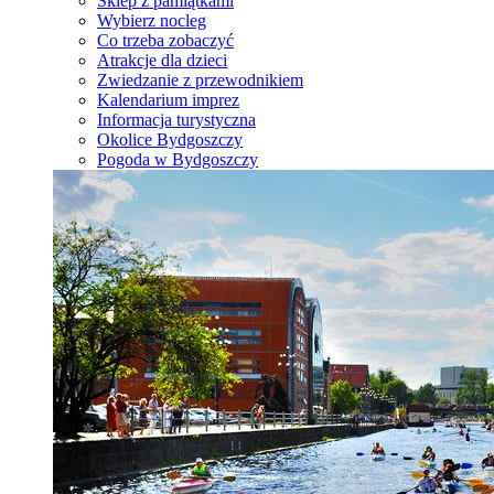
Sklep z pamiątkami
Wybierz nocleg
Co trzeba zobaczyć
Atrakcje dla dzieci
Zwiedzanie z przewodnikiem
Kalendarium imprez
Informacja turystyczna
Okolice Bydgoszczy
Pogoda w Bydgoszczy