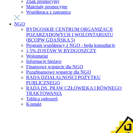
Znak promocyjny
Materiały promocyjne
Współpraca z zagranicą
NGO
BYDGOSKIE CENTRUM ORGANIZACJI
POZARZĄDOWYCH I WOLONTARIATU
(BCOPW GDAŃSKA 5)
Program współpracy z NGO - będą konsultacje
1,5% ZOSTAW W BYDGOSZCZY
Wolontariat
Informacje bieżące
Finansowe wsparcie dla NGO
Pozafinansowe wsparcie dla NGO
RADA DZIAŁALNOŚCI POŻYTKU
PUBLICZNEGO
RADA DS. PRAW CZŁOWIEKA I RÓWNEGO
TRAKTOWANIA
Tablica ogłoszeń
Kontakt