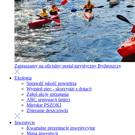
Zapraszamy na oficjalny portal turystyczny Bydgoszczy
Ekologia
Sprawdź jakość powietrza
Wymień piec - skorzystaj z dotacji
Zgłoś akcję sprzątania
ABC segregacji śmieci
Miejskie PSZOKI
Zbieranie deszczówki
Inwestycje
Kwartalne prezentacje inwestycyjne
Mapa inwestycji