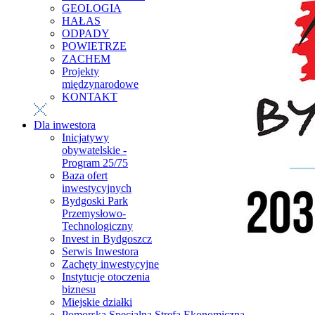
GEOLOGIA
HAŁAS
ODPADY
POWIETRZE
ZACHEM
Projekty
międzynarodowe
KONTAKT
Dla inwestora
Inicjatywy
obywatelskie -
Program 25/75
Baza ofert
inwestycyjnych
Bydgoski Park
Przemysłowo-
Technologiczny
Invest in Bydgoszcz
Serwis Inwestora
Zachęty inwestycyjne
Instytucje otoczenia
biznesu
Miejskie działki
Pomorska Specjalna Strefa Ekonomiczna