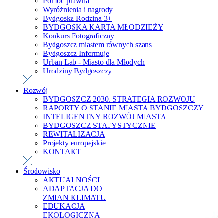
Pomoc prawna
Wyróżnienia i nagrody
Bydgoska Rodzina 3+
BYDGOSKA KARTA MŁODZIEŻY
Konkurs Fotograficzny
Bydgoszcz miastem równych szans
Bydgoszcz Informuje
Urban Lab - Miasto dla Młodych
Urodziny Bydgoszczy
Rozwój
BYDGOSZCZ 2030. STRATEGIA ROZWOJU
RAPORTY O STANIE MIASTA BYDGOSZCZY
INTELIGENTNY ROZWÓJ MIASTA
BYDGOSZCZ STATYSTYCZNIE
REWITALIZACJA
Projekty europejskie
KONTAKT
Środowisko
AKTUALNOŚCI
ADAPTACJA DO
ZMIAN KLIMATU
EDUKACJA
EKOLOGICZNA