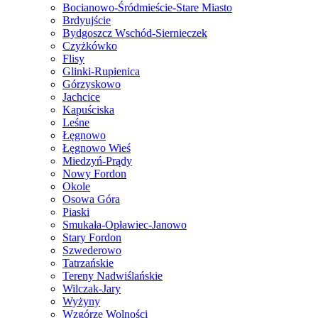
Bocianowo-Śródmieście-Stare Miasto
Brdyujście
Bydgoszcz Wschód-Siernieczek
Czyżkówko
Flisy
Glinki-Rupienica
Górzyskowo
Jachcice
Kapuściska
Leśne
Łęgnowo
Łęgnowo Wieś
Miedzyń-Prądy
Nowy Fordon
Okole
Osowa Góra
Piaski
Smukała-Opławiec-Janowo
Stary Fordon
Szwederowo
Tatrzańskie
Tereny Nadwiślańskie
Wilczak-Jary
Wyżyny
Wzgórze Wolności