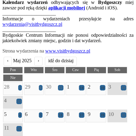
Kalendarz wydarzeń
odbywających się w
Bydgoszczy
miej
zawsze pod ręką dzięki
aplikacji mobilnej
(Android i iOS).
______________________
Informacje o wydarzeniach przesyłajcie na adres
wydarzenia@visitbydgoszcz.pl
______________________
Bydgoskie Centrum Informacji nie ponosi odpowiedzialności za
jakiekolwiek zmiany miejsc, godzin i dat wydarzeń.
Strona wydarzenia na
www.visitbydgoszcz.pl
‹
Maj 2025
›
idź do dzisiaj
Pon
Wto
Śro
Czw
Pią
Sob
Nie
28
29
30
1
2
3
5
8
12
14
10
18
4
13
5
6
7
8
9
10
4
5
11
17
19
33
11
26