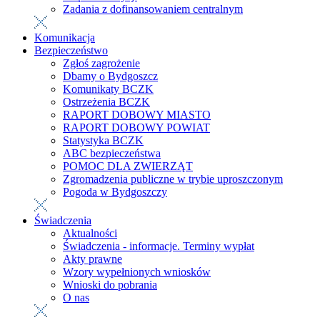
Zadania z dofinansowaniem centralnym
Komunikacja
Bezpieczeństwo
Zgłoś zagrożenie
Dbamy o Bydgoszcz
Komunikaty BCZK
Ostrzeżenia BCZK
RAPORT DOBOWY MIASTO
RAPORT DOBOWY POWIAT
Statystyka BCZK
ABC bezpieczeństwa
POMOC DLA ZWIERZĄT
Zgromadzenia publiczne w trybie uproszczonym
Pogoda w Bydgoszczy
Świadczenia
Aktualności
Świadczenia - informacje. Terminy wypłat
Akty prawne
Wzory wypełnionych wniosków
Wnioski do pobrania
O nas