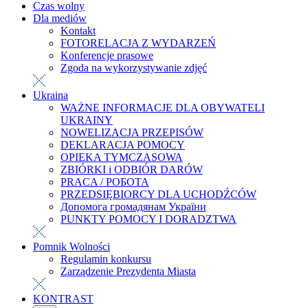
Czas wolny
Dla mediów
Kontakt
FOTORELACJA Z WYDARZEŃ
Konferencje prasowe
Zgoda na wykorzystywanie zdjęć
Ukraina
WAŻNE INFORMACJE DLA OBYWATELI
UKRAINY
NOWELIZACJA PRZEPISÓW
DEKLARACJA POMOCY
OPIEKA TYMCZASOWA
ZBIÓRKI i ODBIÓR DARÓW
PRACA / РОБОТА
PRZEDSIĘBIORCY DLA UCHODŹCÓW
Допомога громадянам України
PUNKTY POMOCY I DORADZTWA
Pomnik Wolności
Regulamin konkursu
Zarządzenie Prezydenta Miasta
KONTRAST