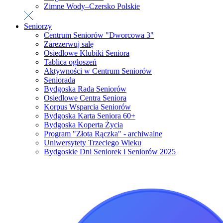
Zimne Wody–Czersko Polskie
Seniorzy
Centrum Seniorów "Dworcowa 3"
Zarezerwuj salę
Osiedlowe Klubiki Seniora
Tablica ogłoszeń
Aktywności w Centrum Seniorów
Seniorada
Bydgoska Rada Seniorów
Osiedlowe Centra Seniora
Korpus Wsparcia Seniorów
Bydgoska Karta Seniora 60+
Bydgoska Koperta Życia
Program "Złota Rączka" - archiwalne
Uniwersytety Trzeciego Wieku
Bydgoskie Dni Seniorek i Seniorów 2025