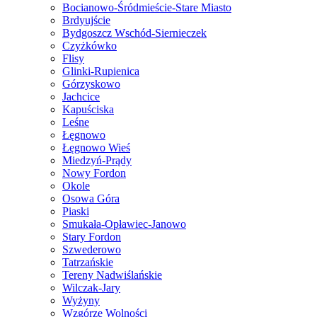
Bocianowo-Śródmieście-Stare Miasto
Brdyujście
Bydgoszcz Wschód-Siernieczek
Czyżkówko
Flisy
Glinki-Rupienica
Górzyskowo
Jachcice
Kapuściska
Leśne
Łęgnowo
Łęgnowo Wieś
Miedzyń-Prądy
Nowy Fordon
Okole
Osowa Góra
Piaski
Smukała-Opławiec-Janowo
Stary Fordon
Szwederowo
Tatrzańskie
Tereny Nadwiślańskie
Wilczak-Jary
Wyżyny
Wzgórze Wolności