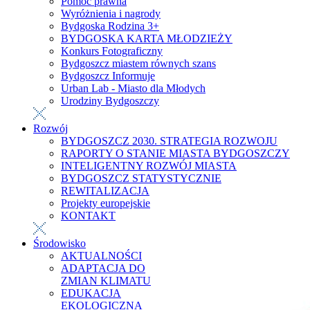
Pomoc prawna
Wyróżnienia i nagrody
Bydgoska Rodzina 3+
BYDGOSKA KARTA MŁODZIEŻY
Konkurs Fotograficzny
Bydgoszcz miastem równych szans
Bydgoszcz Informuje
Urban Lab - Miasto dla Młodych
Urodziny Bydgoszczy
Rozwój
BYDGOSZCZ 2030. STRATEGIA ROZWOJU
RAPORTY O STANIE MIASTA BYDGOSZCZY
INTELIGENTNY ROZWÓJ MIASTA
BYDGOSZCZ STATYSTYCZNIE
REWITALIZACJA
Projekty europejskie
KONTAKT
Środowisko
AKTUALNOŚCI
ADAPTACJA DO
ZMIAN KLIMATU
EDUKACJA
EKOLOGICZNA