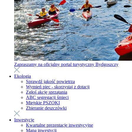
Zapraszamy na oficjalny portal turystyczny Bydgoszczy
Ekologia
Sprawdź jakość powietrza
Wymień piec - skorzystaj z dotacji
Zgłoś akcję sprzątania
ABC segregacji śmieci
Miejskie PSZOKI
Zbieranie deszczówki
Inwestycje
Kwartalne prezentacje inwestycyjne
Mapa inwestycji