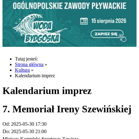
Tutaj jesteś:
Strona główna
»
Kultura
»
Kalendarium imprez
Kalendarium imprez
7. Memoriał Ireny Szewińskiej
Od:
2025-05-30 17:30
Do:
2025-05-30 21:00
Miejsce:
Kompleks Sportowy Zawisza