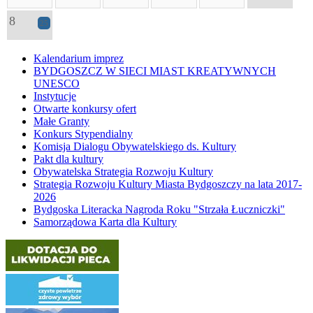
8
25
Kalendarium imprez
BYDGOSZCZ W SIECI MIAST KREATYWNYCH
UNESCO
Instytucje
Otwarte konkursy ofert
Małe Granty
Konkurs Stypendialny
Komisja Dialogu Obywatelskiego ds. Kultury
Pakt dla kultury
Obywatelska Strategia Rozwoju Kultury
Strategia Rozwoju Kultury Miasta Bydgoszczy na lata 2017-
2026
Bydgoska Literacka Nagroda Roku "Strzała Łuczniczki"
Samorządowa Karta dla Kultury