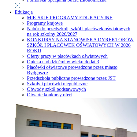
Edukacja
MIEJSKIE PROGRAMY EDUKACYJNE
Programy krajowe
Nabór do przedszkoli, szkół i placówek oświatowych
na rok szkolny 2026/2027
KONKURSY NA STANOWISKA DYREKTORÓW
SZKÓŁ I PLACÓWEK OŚWIATOWYCH W 2026
ROKU
Oferty pracy w placówkach oświatowych
Opieka nad dziećmi w wieku do lat 3
Placówki oświatowe prowadzone przez miasto
Bydgoszcz
Przedszkola publiczne prowadzone przez JST
Szkoły i placówki niepubliczne
Obwody szkół podstawowych
Otwarte konkursy ofert