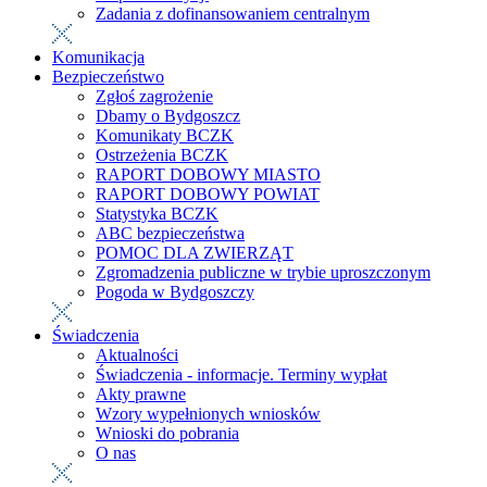
Zadania z dofinansowaniem centralnym
Komunikacja
Bezpieczeństwo
Zgłoś zagrożenie
Dbamy o Bydgoszcz
Komunikaty BCZK
Ostrzeżenia BCZK
RAPORT DOBOWY MIASTO
RAPORT DOBOWY POWIAT
Statystyka BCZK
ABC bezpieczeństwa
POMOC DLA ZWIERZĄT
Zgromadzenia publiczne w trybie uproszczonym
Pogoda w Bydgoszczy
Świadczenia
Aktualności
Świadczenia - informacje. Terminy wypłat
Akty prawne
Wzory wypełnionych wniosków
Wnioski do pobrania
O nas