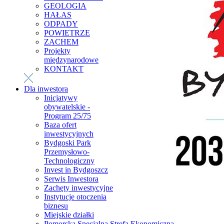
GEOLOGIA
HAŁAS
ODPADY
POWIETRZE
ZACHEM
Projekty
międzynarodowe
KONTAKT
Dla inwestora
Inicjatywy
obywatelskie -
Program 25/75
Baza ofert
inwestycyjnych
Bydgoski Park
Przemysłowo-
Technologiczny
Invest in Bydgoszcz
Serwis Inwestora
Zachęty inwestycyjne
Instytucje otoczenia
biznesu
Miejskie działki
Pomorska Specjalna Strefa Ekonomiczna