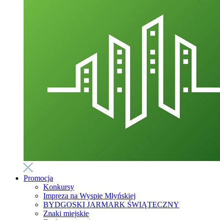
Promocja
Konkursy
Impreza na Wyspie Młyńskiej
BYDGOSKI JARMARK ŚWIĄTECZNY
Znaki miejskie