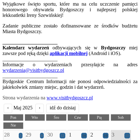
Wyjątkowe święto sportu, które ma na celu uczczenie pamięci
honorowego obywatela Bydgoszczy i najlepszej polskiej
lekkoatletki Ireny Szewińskiej!
Zadanie publiczne zostało dofinansowane ze środków budżetu
Miasta Bydgoszczy.
______________________
Kalendarz wydarzeń
odbywających się w
Bydgoszczy
miej
zawsze pod ręką dzięki
aplikacji mobilnej
(Android i iOS).
______________________
Informacje o wydarzeniach przesyłajcie na adres
wydarzenia@visitbydgoszcz.pl
______________________
Bydgoskie Centrum Informacji nie ponosi odpowiedzialności za
jakiekolwiek zmiany miejsc, godzin i dat wydarzeń.
Strona wydarzenia na
www.visitbydgoszcz.pl
‹
Maj 2025
›
idź do dzisiaj
Pon
Wto
Śro
Czw
Pią
Sob
Nie
28
29
30
1
2
3
5
8
12
14
10
18