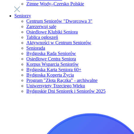
Zimne Wody–Czersko Polskie
Seniorzy
Centrum Seniorów "Dworcowa 3"
Zarezerwuj salę
Osiedlowe Klubiki Seniora
Tablica ogłoszeń
Aktywności w Centrum Seniorów
Seniorada
Bydgoska Rada Seniorów
Osiedlowe Centra Seniora
Korpus Wsparcia Seniorów
Bydgoska Karta Seniora 60+
Bydgoska Koperta Życia
Program "Złota Rączka" - archiwalne
Uniwersytety Trzeciego Wieku
Bydgoskie Dni Seniorek i Seniorów 2025