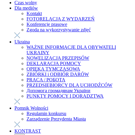
Czas wolny
Dla mediów
Kontakt
FOTORELACJA Z WYDARZEŃ
Konferencje prasowe
Zgoda na wykorzystywanie zdjęć
Ukraina
WAŻNE INFORMACJE DLA OBYWATELI
UKRAINY
NOWELIZACJA PRZEPISÓW
DEKLARACJA POMOCY
OPIEKA TYMCZASOWA
ZBIÓRKI i ODBIÓR DARÓW
PRACA / РОБОТА
PRZEDSIĘBIORCY DLA UCHODŹCÓW
Допомога громадянам України
PUNKTY POMOCY I DORADZTWA
Pomnik Wolności
Regulamin konkursu
Zarządzenie Prezydenta Miasta
KONTRAST