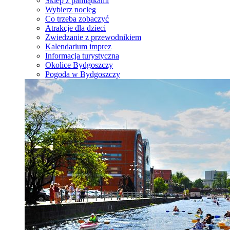
Sklep z pamiątkami
Wybierz nocleg
Co trzeba zobaczyć
Atrakcje dla dzieci
Zwiedzanie z przewodnikiem
Kalendarium imprez
Informacja turystyczna
Okolice Bydgoszczy
Pogoda w Bydgoszczy