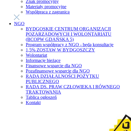
Znak promocyjny
Materiały promocyjne
Współpraca z zagranicą
NGO
BYDGOSKIE CENTRUM ORGANIZACJI
POZARZĄDOWYCH I WOLONTARIATU
(BCOPW GDAŃSKA 5)
Program współpracy z NGO - będą konsultacje
1,5% ZOSTAW W BYDGOSZCZY
Wolontariat
Informacje bieżące
Finansowe wsparcie dla NGO
Pozafinansowe wsparcie dla NGO
RADA DZIAŁALNOŚCI POŻYTKU
PUBLICZNEGO
RADA DS. PRAW CZŁOWIEKA I RÓWNEGO
TRAKTOWANIA
Tablica ogłoszeń
Kontakt