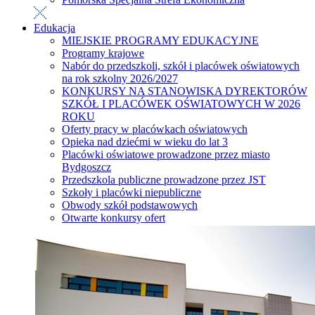
Edukacja
MIEJSKIE PROGRAMY EDUKACYJNE
Programy krajowe
Nabór do przedszkoli, szkół i placówek oświatowych
na rok szkolny 2026/2027
KONKURSY NA STANOWISKA DYREKTORÓW
SZKÓŁ I PLACÓWEK OŚWIATOWYCH W 2026
ROKU
Oferty pracy w placówkach oświatowych
Opieka nad dziećmi w wieku do lat 3
Placówki oświatowe prowadzone przez miasto
Bydgoszcz
Przedszkola publiczne prowadzone przez JST
Szkoły i placówki niepubliczne
Obwody szkół podstawowych
Otwarte konkursy ofert