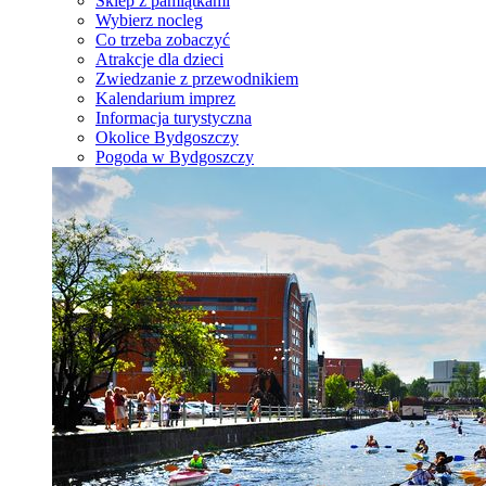
Sklep z pamiątkami
Wybierz nocleg
Co trzeba zobaczyć
Atrakcje dla dzieci
Zwiedzanie z przewodnikiem
Kalendarium imprez
Informacja turystyczna
Okolice Bydgoszczy
Pogoda w Bydgoszczy