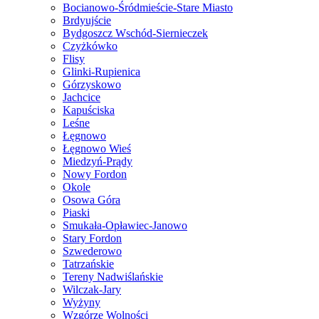
Bocianowo-Śródmieście-Stare Miasto
Brdyujście
Bydgoszcz Wschód-Siernieczek
Czyżkówko
Flisy
Glinki-Rupienica
Górzyskowo
Jachcice
Kapuściska
Leśne
Łęgnowo
Łęgnowo Wieś
Miedzyń-Prądy
Nowy Fordon
Okole
Osowa Góra
Piaski
Smukała-Opławiec-Janowo
Stary Fordon
Szwederowo
Tatrzańskie
Tereny Nadwiślańskie
Wilczak-Jary
Wyżyny
Wzgórze Wolności