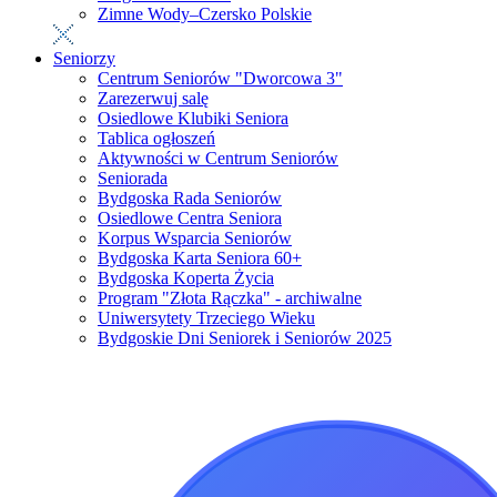
Zimne Wody–Czersko Polskie
Seniorzy
Centrum Seniorów "Dworcowa 3"
Zarezerwuj salę
Osiedlowe Klubiki Seniora
Tablica ogłoszeń
Aktywności w Centrum Seniorów
Seniorada
Bydgoska Rada Seniorów
Osiedlowe Centra Seniora
Korpus Wsparcia Seniorów
Bydgoska Karta Seniora 60+
Bydgoska Koperta Życia
Program "Złota Rączka" - archiwalne
Uniwersytety Trzeciego Wieku
Bydgoskie Dni Seniorek i Seniorów 2025