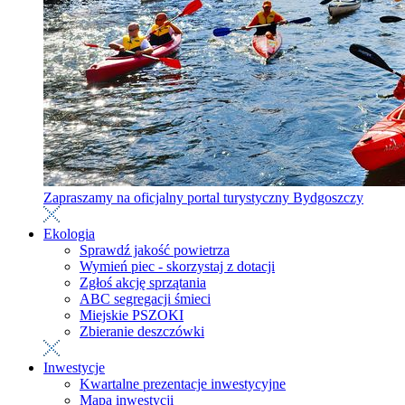
Zapraszamy na oficjalny portal turystyczny Bydgoszczy
Ekologia
Sprawdź jakość powietrza
Wymień piec - skorzystaj z dotacji
Zgłoś akcję sprzątania
ABC segregacji śmieci
Miejskie PSZOKI
Zbieranie deszczówki
Inwestycje
Kwartalne prezentacje inwestycyjne
Mapa inwestycji