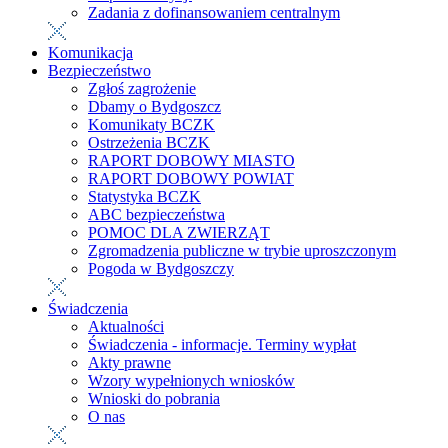
Zadania z dofinansowaniem centralnym
Komunikacja
Bezpieczeństwo
Zgłoś zagrożenie
Dbamy o Bydgoszcz
Komunikaty BCZK
Ostrzeżenia BCZK
RAPORT DOBOWY MIASTO
RAPORT DOBOWY POWIAT
Statystyka BCZK
ABC bezpieczeństwa
POMOC DLA ZWIERZĄT
Zgromadzenia publiczne w trybie uproszczonym
Pogoda w Bydgoszczy
Świadczenia
Aktualności
Świadczenia - informacje. Terminy wypłat
Akty prawne
Wzory wypełnionych wniosków
Wnioski do pobrania
O nas