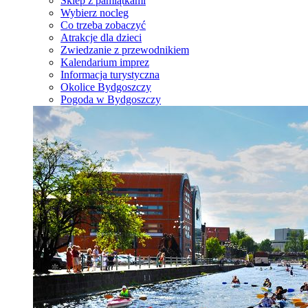
Sklep z pamiątkami
Wybierz nocleg
Co trzeba zobaczyć
Atrakcje dla dzieci
Zwiedzanie z przewodnikiem
Kalendarium imprez
Informacja turystyczna
Okolice Bydgoszczy
Pogoda w Bydgoszczy