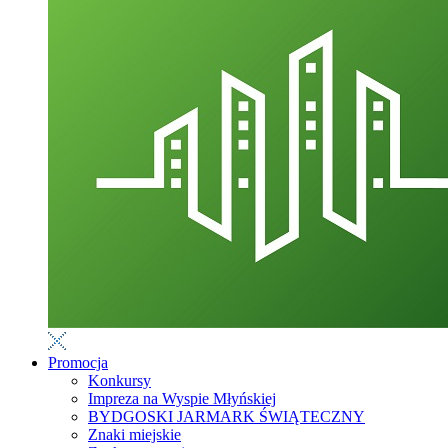
Promocja
Konkursy
Impreza na Wyspie Młyńskiej
BYDGOSKI JARMARK ŚWIĄTECZNY
Znaki miejskie