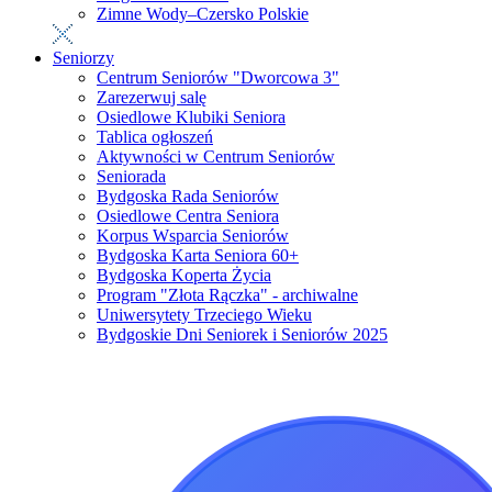
Zimne Wody–Czersko Polskie
Seniorzy
Centrum Seniorów "Dworcowa 3"
Zarezerwuj salę
Osiedlowe Klubiki Seniora
Tablica ogłoszeń
Aktywności w Centrum Seniorów
Seniorada
Bydgoska Rada Seniorów
Osiedlowe Centra Seniora
Korpus Wsparcia Seniorów
Bydgoska Karta Seniora 60+
Bydgoska Koperta Życia
Program "Złota Rączka" - archiwalne
Uniwersytety Trzeciego Wieku
Bydgoskie Dni Seniorek i Seniorów 2025