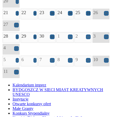
20
2
21
22
23
24
25
26
3
4
10
18
23
36
27
28
28
29
30
1
2
3
5
8
12
14
10
18
4
13
5
6
7
8
9
10
4
5
11
17
19
33
11
26
Kalendarium imprez
BYDGOSZCZ W SIECI MIAST KREATYWNYCH
UNESCO
Instytucje
Otwarte konkursy ofert
Małe Granty
Konkurs Stypendialny