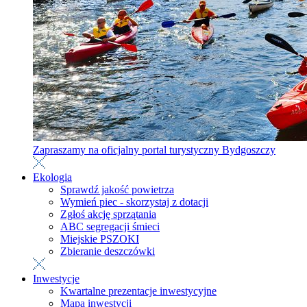
Zapraszamy na oficjalny portal turystyczny Bydgoszczy
Ekologia
Sprawdź jakość powietrza
Wymień piec - skorzystaj z dotacji
Zgłoś akcję sprzątania
ABC segregacji śmieci
Miejskie PSZOKI
Zbieranie deszczówki
Inwestycje
Kwartalne prezentacje inwestycyjne
Mapa inwestycji