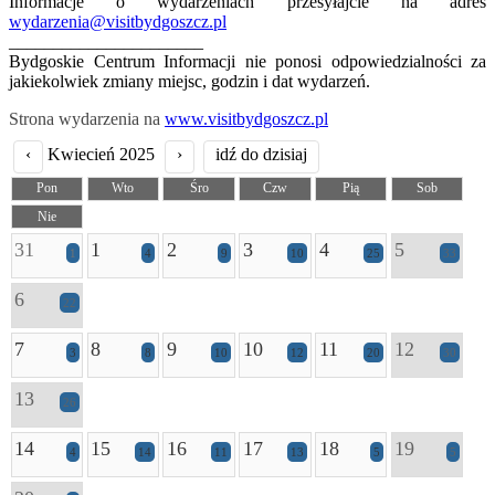
Informacje o wydarzeniach przesyłajcie na adres
wydarzenia@visitbydgoszcz.pl
______________________
Bydgoskie Centrum Informacji nie ponosi odpowiedzialności za
jakiekolwiek zmiany miejsc, godzin i dat wydarzeń.
Strona wydarzenia na
www.visitbydgoszcz.pl
‹
Kwiecień 2025
›
idź do dzisiaj
Pon
Wto
Śro
Czw
Pią
Sob
Nie
31
1
2
3
4
5
1
4
9
10
25
33
6
22
7
8
9
10
11
12
3
8
10
12
20
30
13
26
14
15
16
17
18
19
4
14
11
13
5
5