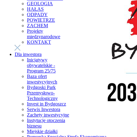
GEOLOGIA
HAŁAS
ODPADY
POWIETRZE
ZACHEM
Projekty
międzynarodowe
KONTAKT
Dla inwestora
Inicjatywy
obywatelskie -
Program 25/75
Baza ofert
inwestycyjnych
Bydgoski Park
Przemysłowo-
Technologiczny
Invest in Bydgoszcz
Serwis Inwestora
Zachęty inwestycyjne
Instytucje otoczenia
biznesu
Miejskie działki
Pomorska Specjalna Strefa Ekonomiczna