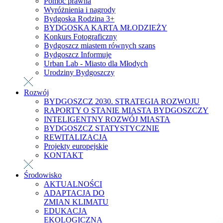
Pomoc prawna
Wyróżnienia i nagrody
Bydgoska Rodzina 3+
BYDGOSKA KARTA MŁODZIEŻY
Konkurs Fotograficzny
Bydgoszcz miastem równych szans
Bydgoszcz Informuje
Urban Lab - Miasto dla Młodych
Urodziny Bydgoszczy
Rozwój
BYDGOSZCZ 2030. STRATEGIA ROZWOJU
RAPORTY O STANIE MIASTA BYDGOSZCZY
INTELIGENTNY ROZWÓJ MIASTA
BYDGOSZCZ STATYSTYCZNIE
REWITALIZACJA
Projekty europejskie
KONTAKT
Środowisko
AKTUALNOŚCI
ADAPTACJA DO
ZMIAN KLIMATU
EDUKACJA
EKOLOGICZNA