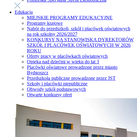
Edukacja
MIEJSKIE PROGRAMY EDUKACYJNE
Programy krajowe
Nabór do przedszkoli, szkół i placówek oświatowych
na rok szkolny 2026/2027
KONKURSY NA STANOWISKA DYREKTORÓW
SZKÓŁ I PLACÓWEK OŚWIATOWYCH W 2026
ROKU
Oferty pracy w placówkach oświatowych
Opieka nad dziećmi w wieku do lat 3
Placówki oświatowe prowadzone przez miasto
Bydgoszcz
Przedszkola publiczne prowadzone przez JST
Szkoły i placówki niepubliczne
Obwody szkół podstawowych
Otwarte konkursy ofert