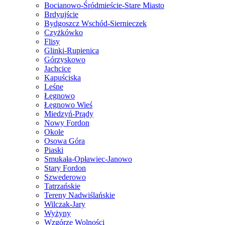
Bocianowo-Śródmieście-Stare Miasto
Brdyujście
Bydgoszcz Wschód-Siernieczek
Czyżkówko
Flisy
Glinki-Rupienica
Górzyskowo
Jachcice
Kapuściska
Leśne
Łęgnowo
Łęgnowo Wieś
Miedzyń-Prądy
Nowy Fordon
Okole
Osowa Góra
Piaski
Smukała-Opławiec-Janowo
Stary Fordon
Szwederowo
Tatrzańskie
Tereny Nadwiślańskie
Wilczak-Jary
Wyżyny
Wzgórze Wolności