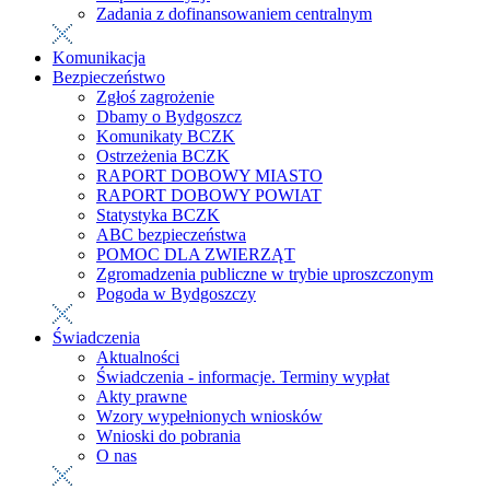
Zadania z dofinansowaniem centralnym
Komunikacja
Bezpieczeństwo
Zgłoś zagrożenie
Dbamy o Bydgoszcz
Komunikaty BCZK
Ostrzeżenia BCZK
RAPORT DOBOWY MIASTO
RAPORT DOBOWY POWIAT
Statystyka BCZK
ABC bezpieczeństwa
POMOC DLA ZWIERZĄT
Zgromadzenia publiczne w trybie uproszczonym
Pogoda w Bydgoszczy
Świadczenia
Aktualności
Świadczenia - informacje. Terminy wypłat
Akty prawne
Wzory wypełnionych wniosków
Wnioski do pobrania
O nas