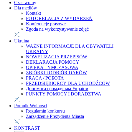
Czas wolny
Dla mediów
Kontakt
FOTORELACJA Z WYDARZEŃ
Konferencje prasowe
Zgoda na wykorzystywanie zdjęć
Ukraina
WAŻNE INFORMACJE DLA OBYWATELI
UKRAINY
NOWELIZACJA PRZEPISÓW
DEKLARACJA POMOCY
OPIEKA TYMCZASOWA
ZBIÓRKI i ODBIÓR DARÓW
PRACA / РОБОТА
PRZEDSIĘBIORCY DLA UCHODŹCÓW
Допомога громадянам України
PUNKTY POMOCY I DORADZTWA
Pomnik Wolności
Regulamin konkursu
Zarządzenie Prezydenta Miasta
KONTRAST