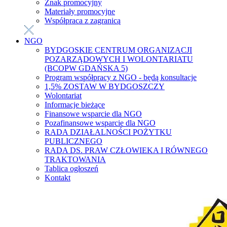
Znak promocyjny
Materiały promocyjne
Współpraca z zagranicą
NGO
BYDGOSKIE CENTRUM ORGANIZACJI
POZARZĄDOWYCH I WOLONTARIATU
(BCOPW GDAŃSKA 5)
Program współpracy z NGO - będą konsultacje
1,5% ZOSTAW W BYDGOSZCZY
Wolontariat
Informacje bieżące
Finansowe wsparcie dla NGO
Pozafinansowe wsparcie dla NGO
RADA DZIAŁALNOŚCI POŻYTKU
PUBLICZNEGO
RADA DS. PRAW CZŁOWIEKA I RÓWNEGO
TRAKTOWANIA
Tablica ogłoszeń
Kontakt