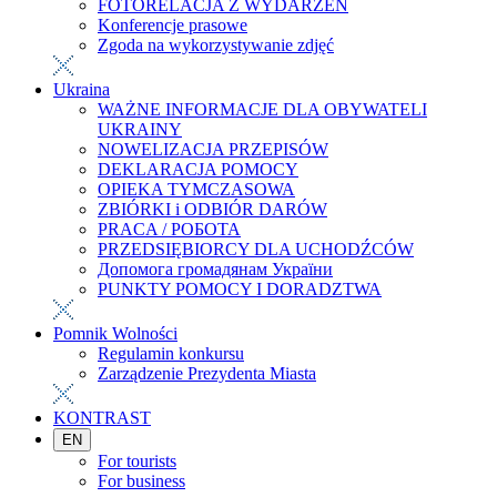
FOTORELACJA Z WYDARZEŃ
Konferencje prasowe
Zgoda na wykorzystywanie zdjęć
Ukraina
WAŻNE INFORMACJE DLA OBYWATELI
UKRAINY
NOWELIZACJA PRZEPISÓW
DEKLARACJA POMOCY
OPIEKA TYMCZASOWA
ZBIÓRKI i ODBIÓR DARÓW
PRACA / РОБОТА
PRZEDSIĘBIORCY DLA UCHODŹCÓW
Допомога громадянам України
PUNKTY POMOCY I DORADZTWA
Pomnik Wolności
Regulamin konkursu
Zarządzenie Prezydenta Miasta
KONTRAST
EN
For tourists
For business