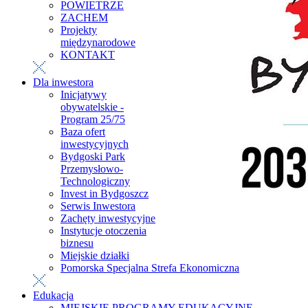
POWIETRZE
ZACHEM
Projekty
międzynarodowe
KONTAKT
Dla inwestora
Inicjatywy
obywatelskie -
Program 25/75
Baza ofert
inwestycyjnych
Bydgoski Park
Przemysłowo-
Technologiczny
Invest in Bydgoszcz
Serwis Inwestora
Zachęty inwestycyjne
Instytucje otoczenia
biznesu
Miejskie działki
Pomorska Specjalna Strefa Ekonomiczna
Edukacja
MIEJSKIE PROGRAMY EDUKACYJNE