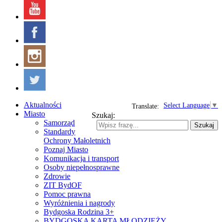
Aktualności
Select Language
▼
Translate:
Miasto
Szukaj:
Samorząd
Szukaj
Standardy
Ochrony Małoletnich
Poznaj Miasto
Komunikacja i transport
Osoby niepełnosprawne
Zdrowie
ZIT BydOF
Pomoc prawna
Wyróżnienia i nagrody
Bydgoska Rodzina 3+
BYDGOSKA KARTA MŁODZIEŻY