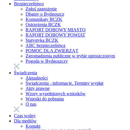
Bezpieczeństwo
Zgłoś zagrożenie
Dbamy o Bydgoszcz
Komunikaty BCZK
Ostrzeżenia BCZK
RAPORT DOBOWY MIASTO
RAPORT DOBOWY POWIAT
Statystyka BCZK
ABC bezpieczeństwa
POMOC DLA ZWIERZĄT
Zgromadzenia publiczne w trybie uproszczonym
Pogoda w Bydgoszczy
Świadczenia
Aktualności
Świadczenia - informacje. Terminy wypłat
Akty prawne
Wzory wypełnionych wniosków
Wnioski do pobrania
O nas
Czas wolny
Dla mediów
Kontakt