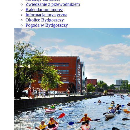
Zwiedzanie z przewodnikiem
Kalendarium imprez
Informacja turystyczna
Okolice Bydgoszczy
Pogoda w Bydgoszczy