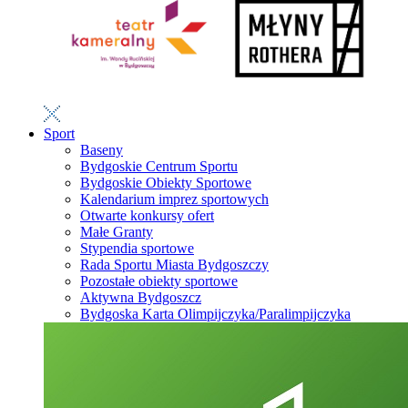
Sport
Baseny
Bydgoskie Centrum Sportu
Bydgoskie Obiekty Sportowe
Kalendarium imprez sportowych
Otwarte konkursy ofert
Małe Granty
Stypendia sportowe
Rada Sportu Miasta Bydgoszczy
Pozostałe obiekty sportowe
Aktywna Bydgoszcz
Bydgoska Karta Olimpijczyka/Paralimpijczyka