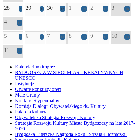
28
29
30
1
2
3
5
8
12
14
10
18
4
13
5
6
7
8
9
10
4
5
11
17
19
33
11
26
Kalendarium imprez
BYDGOSZCZ W SIECI MIAST KREATYWNYCH
UNESCO
Instytucje
Otwarte konkursy ofert
Małe Granty
Konkurs Stypendialny
Komisja Dialogu Obywatelskiego ds. Kultury
Pakt dla kultury
Obywatelska Strategia Rozwoju Kultury
Strategia Rozwoju Kultury Miasta Bydgoszczy na lata 2017-
2026
Bydgoska Literacka Nagroda Roku "Strzała Łuczniczki"
Samorządowa Karta dla Kultury