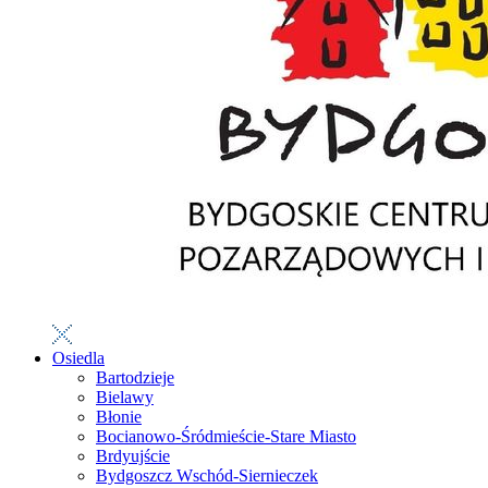
Osiedla
Bartodzieje
Bielawy
Błonie
Bocianowo-Śródmieście-Stare Miasto
Brdyujście
Bydgoszcz Wschód-Siernieczek