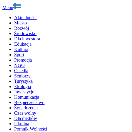
Menu
Aktualności
Miasto
Rozwój
Środowisko
Dla inwestora
Edukacja
Kultura
Sport
Promocja
NGO
Osiedla
Seniorzy
Turystyka
Ekologia
Inwestycje
Komunikacja
Bezpieczeństwo
Świadczenia
Czas wolny
Dla mediów
Ukraina
Pomnik Wolności