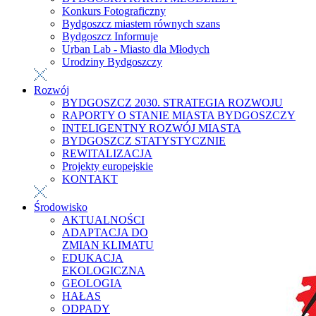
Konkurs Fotograficzny
Bydgoszcz miastem równych szans
Bydgoszcz Informuje
Urban Lab - Miasto dla Młodych
Urodziny Bydgoszczy
Rozwój
BYDGOSZCZ 2030. STRATEGIA ROZWOJU
RAPORTY O STANIE MIASTA BYDGOSZCZY
INTELIGENTNY ROZWÓJ MIASTA
BYDGOSZCZ STATYSTYCZNIE
REWITALIZACJA
Projekty europejskie
KONTAKT
Środowisko
AKTUALNOŚCI
ADAPTACJA DO
ZMIAN KLIMATU
EDUKACJA
EKOLOGICZNA
GEOLOGIA
HAŁAS
ODPADY