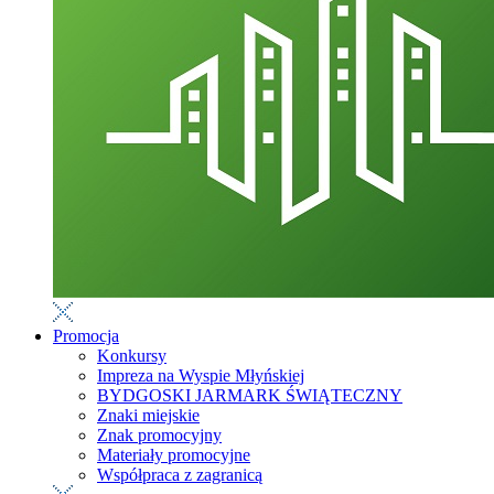
Promocja
Konkursy
Impreza na Wyspie Młyńskiej
BYDGOSKI JARMARK ŚWIĄTECZNY
Znaki miejskie
Znak promocyjny
Materiały promocyjne
Współpraca z zagranicą