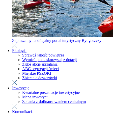
Zapraszamy na oficjalny portal turystyczny Bydgoszczy
Ekologia
Sprawdź jakość powietrza
Wymień piec - skorzystaj z dotacji
Zgłoś akcję sprzątania
ABC segregacji śmieci
Miejskie PSZOKI
Zbieranie deszczówki
Inwestycje
Kwartalne prezentacje inwestycyjne
Mapa inwestycji
Zadania z dofinansowaniem centralnym
Komunikacja