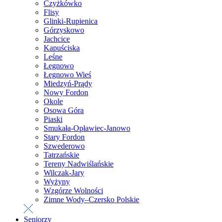
Czyżkówko
Flisy
Glinki-Rupienica
Górzyskowo
Jachcice
Kapuściska
Leśne
Łęgnowo
Łęgnowo Wieś
Miedzyń-Prądy
Nowy Fordon
Okole
Osowa Góra
Piaski
Smukała-Opławiec-Janowo
Stary Fordon
Szwederowo
Tatrzańskie
Tereny Nadwiślańskie
Wilczak-Jary
Wyżyny
Wzgórze Wolności
Zimne Wody–Czersko Polskie
Seniorzy