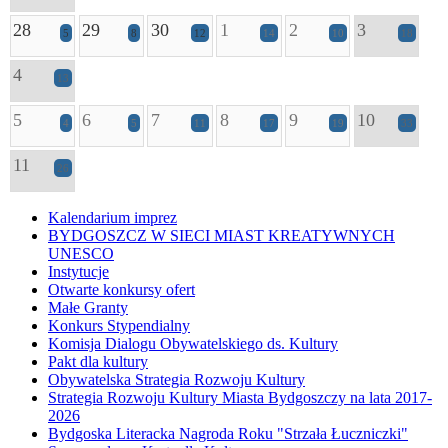
28
29
30
1
2
3
5
8
12
14
10
18
4
13
5
6
7
8
9
10
4
5
11
17
19
33
11
26
Kalendarium imprez
BYDGOSZCZ W SIECI MIAST KREATYWNYCH
UNESCO
Instytucje
Otwarte konkursy ofert
Małe Granty
Konkurs Stypendialny
Komisja Dialogu Obywatelskiego ds. Kultury
Pakt dla kultury
Obywatelska Strategia Rozwoju Kultury
Strategia Rozwoju Kultury Miasta Bydgoszczy na lata 2017-
2026
Bydgoska Literacka Nagroda Roku "Strzała Łuczniczki"