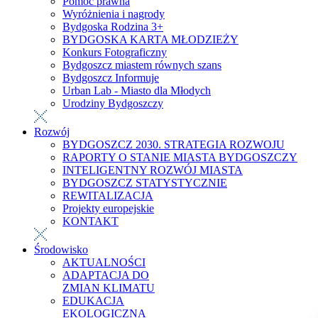
Pomoc prawna
Wyróżnienia i nagrody
Bydgoska Rodzina 3+
BYDGOSKA KARTA MŁODZIEŻY
Konkurs Fotograficzny
Bydgoszcz miastem równych szans
Bydgoszcz Informuje
Urban Lab - Miasto dla Młodych
Urodziny Bydgoszczy
Rozwój
BYDGOSZCZ 2030. STRATEGIA ROZWOJU
RAPORTY O STANIE MIASTA BYDGOSZCZY
INTELIGENTNY ROZWÓJ MIASTA
BYDGOSZCZ STATYSTYCZNIE
REWITALIZACJA
Projekty europejskie
KONTAKT
Środowisko
AKTUALNOŚCI
ADAPTACJA DO
ZMIAN KLIMATU
EDUKACJA
EKOLOGICZNA