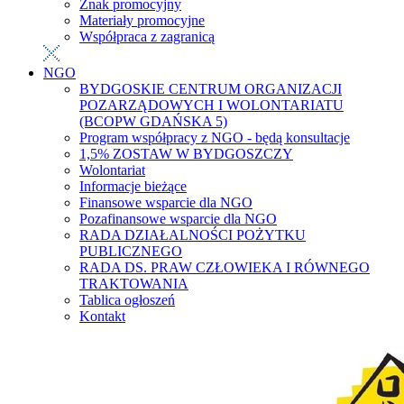
Znak promocyjny
Materiały promocyjne
Współpraca z zagranicą
NGO
BYDGOSKIE CENTRUM ORGANIZACJI
POZARZĄDOWYCH I WOLONTARIATU
(BCOPW GDAŃSKA 5)
Program współpracy z NGO - będą konsultacje
1,5% ZOSTAW W BYDGOSZCZY
Wolontariat
Informacje bieżące
Finansowe wsparcie dla NGO
Pozafinansowe wsparcie dla NGO
RADA DZIAŁALNOŚCI POŻYTKU
PUBLICZNEGO
RADA DS. PRAW CZŁOWIEKA I RÓWNEGO
TRAKTOWANIA
Tablica ogłoszeń
Kontakt