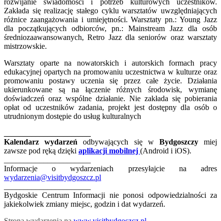
rozwijanie świadomości i potrzeb kulturowych uczestników.
Zakłada się realizację stałego cyklu warsztatów uwzględniających
różnice zaangażowania i umiejętności. Warsztaty pn.: Young Jazz
dla początkujących odbiorców, pn.: Mainstream Jazz dla osób
średniozaawansowanych, Retro Jazz dla seniorów oraz warsztaty
mistrzowskie.
Warsztaty oparte na nowatorskich i autorskich formach pracy
edukacyjnej opartych na promowaniu uczestnictwa w kulturze oraz
promowaniu postawy uczenia się przez całe życie. Działania
ukierunkowane są na łączenie różnych środowisk, wymianę
doświadczeń oraz wspólne działanie. Nie zakłada się pobierania
opłat od uczestników zadania, projekt jest dostępny dla osób o
utrudnionym dostępie do usług kulturalnych
______________________
Kalendarz wydarzeń
odbywających się w
Bydgoszczy
miej
zawsze pod ręką dzięki
aplikacji mobilnej
(Android i iOS).
______________________
Informacje o wydarzeniach przesyłajcie na adres
wydarzenia@visitbydgoszcz.pl
______________________
Bydgoskie Centrum Informacji nie ponosi odpowiedzialności za
jakiekolwiek zmiany miejsc, godzin i dat wydarzeń.
Strona wydarzenia na
www.visitbydgoszcz.pl