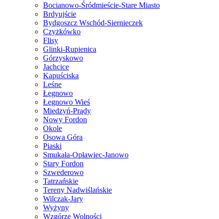
Bocianowo-Śródmieście-Stare Miasto
Brdyujście
Bydgoszcz Wschód-Siernieczek
Czyżkówko
Flisy
Glinki-Rupienica
Górzyskowo
Jachcice
Kapuściska
Leśne
Łęgnowo
Łęgnowo Wieś
Miedzyń-Prądy
Nowy Fordon
Okole
Osowa Góra
Piaski
Smukała-Opławiec-Janowo
Stary Fordon
Szwederowo
Tatrzańskie
Tereny Nadwiślańskie
Wilczak-Jary
Wyżyny
Wzgórze Wolności