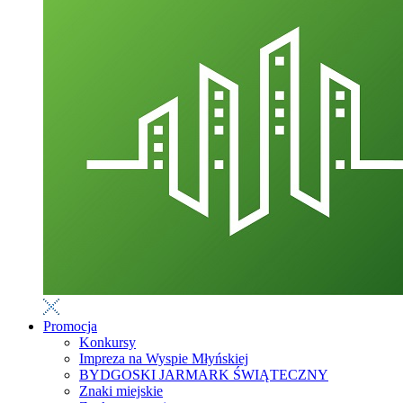
Promocja
Konkursy
Impreza na Wyspie Młyńskiej
BYDGOSKI JARMARK ŚWIĄTECZNY
Znaki miejskie