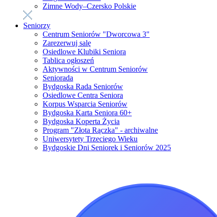
Zimne Wody–Czersko Polskie
Seniorzy
Centrum Seniorów "Dworcowa 3"
Zarezerwuj salę
Osiedlowe Klubiki Seniora
Tablica ogłoszeń
Aktywności w Centrum Seniorów
Seniorada
Bydgoska Rada Seniorów
Osiedlowe Centra Seniora
Korpus Wsparcia Seniorów
Bydgoska Karta Seniora 60+
Bydgoska Koperta Życia
Program "Złota Rączka" - archiwalne
Uniwersytety Trzeciego Wieku
Bydgoskie Dni Seniorek i Seniorów 2025