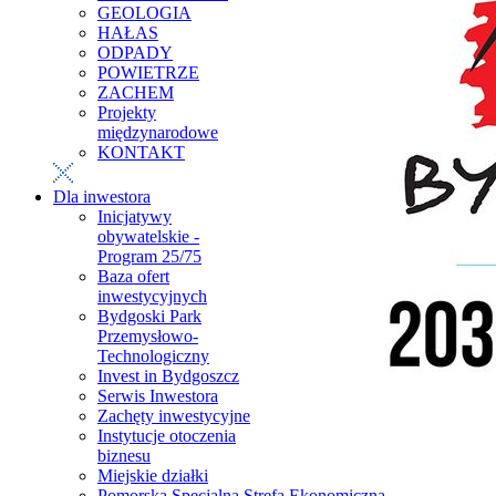
GEOLOGIA
HAŁAS
ODPADY
POWIETRZE
ZACHEM
Projekty
międzynarodowe
KONTAKT
Dla inwestora
Inicjatywy
obywatelskie -
Program 25/75
Baza ofert
inwestycyjnych
Bydgoski Park
Przemysłowo-
Technologiczny
Invest in Bydgoszcz
Serwis Inwestora
Zachęty inwestycyjne
Instytucje otoczenia
biznesu
Miejskie działki
Pomorska Specjalna Strefa Ekonomiczna