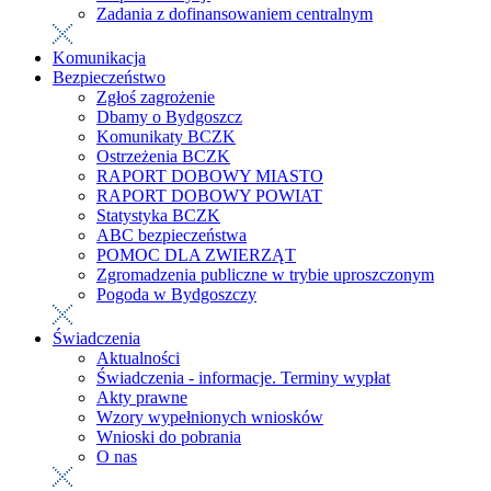
Zadania z dofinansowaniem centralnym
Komunikacja
Bezpieczeństwo
Zgłoś zagrożenie
Dbamy o Bydgoszcz
Komunikaty BCZK
Ostrzeżenia BCZK
RAPORT DOBOWY MIASTO
RAPORT DOBOWY POWIAT
Statystyka BCZK
ABC bezpieczeństwa
POMOC DLA ZWIERZĄT
Zgromadzenia publiczne w trybie uproszczonym
Pogoda w Bydgoszczy
Świadczenia
Aktualności
Świadczenia - informacje. Terminy wypłat
Akty prawne
Wzory wypełnionych wniosków
Wnioski do pobrania
O nas