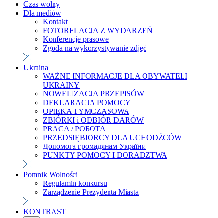
Czas wolny
Dla mediów
Kontakt
FOTORELACJA Z WYDARZEŃ
Konferencje prasowe
Zgoda na wykorzystywanie zdjęć
Ukraina
WAŻNE INFORMACJE DLA OBYWATELI
UKRAINY
NOWELIZACJA PRZEPISÓW
DEKLARACJA POMOCY
OPIEKA TYMCZASOWA
ZBIÓRKI i ODBIÓR DARÓW
PRACA / РОБОТА
PRZEDSIĘBIORCY DLA UCHODŹCÓW
Допомога громадянам України
PUNKTY POMOCY I DORADZTWA
Pomnik Wolności
Regulamin konkursu
Zarządzenie Prezydenta Miasta
KONTRAST