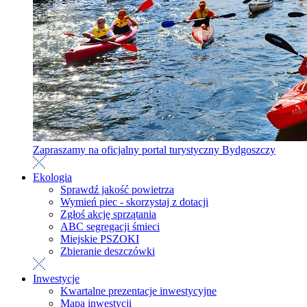
Zapraszamy na oficjalny portal turystyczny Bydgoszczy
Ekologia
Sprawdź jakość powietrza
Wymień piec - skorzystaj z dotacji
Zgłoś akcję sprzątania
ABC segregacji śmieci
Miejskie PSZOKI
Zbieranie deszczówki
Inwestycje
Kwartalne prezentacje inwestycyjne
Mapa inwestycji