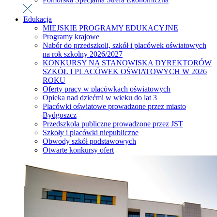
Edukacja
MIEJSKIE PROGRAMY EDUKACYJNE
Programy krajowe
Nabór do przedszkoli, szkół i placówek oświatowych
na rok szkolny 2026/2027
KONKURSY NA STANOWISKA DYREKTORÓW
SZKÓŁ I PLACÓWEK OŚWIATOWYCH W 2026
ROKU
Oferty pracy w placówkach oświatowych
Opieka nad dziećmi w wieku do lat 3
Placówki oświatowe prowadzone przez miasto
Bydgoszcz
Przedszkola publiczne prowadzone przez JST
Szkoły i placówki niepubliczne
Obwody szkół podstawowych
Otwarte konkursy ofert