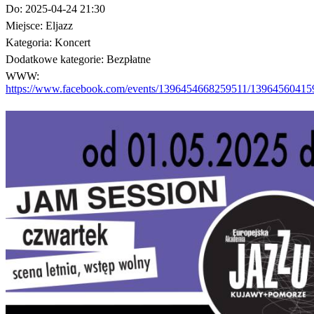
Do:
2025-04-24 21:30
Miejsce:
Eljazz
Kategoria:
Koncert
Dodatkowe kategorie:
Bezpłatne
WWW:
https://www.facebook.com/events/1396454668259511/13964560415