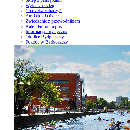
Sklep z pamiątkami
Wybierz nocleg
Co trzeba zobaczyć
Atrakcje dla dzieci
Zwiedzanie z przewodnikiem
Kalendarium imprez
Informacja turystyczna
Okolice Bydgoszczy
Pogoda w Bydgoszczy