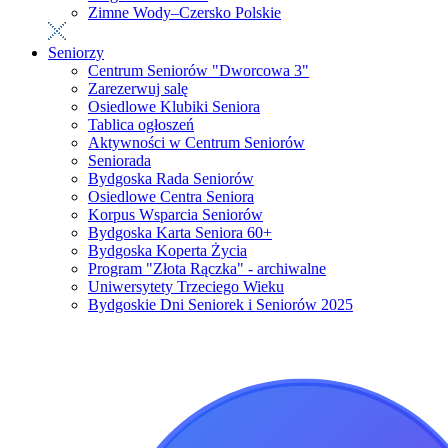
Zimne Wody–Czersko Polskie
Seniorzy
Centrum Seniorów "Dworcowa 3"
Zarezerwuj salę
Osiedlowe Klubiki Seniora
Tablica ogłoszeń
Aktywności w Centrum Seniorów
Seniorada
Bydgoska Rada Seniorów
Osiedlowe Centra Seniora
Korpus Wsparcia Seniorów
Bydgoska Karta Seniora 60+
Bydgoska Koperta Życia
Program "Złota Rączka" - archiwalne
Uniwersytety Trzeciego Wieku
Bydgoskie Dni Seniorek i Seniorów 2025