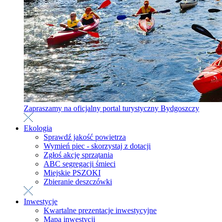
Zapraszamy na oficjalny portal turystyczny Bydgoszczy
Ekologia
Sprawdź jakość powietrza
Wymień piec - skorzystaj z dotacji
Zgłoś akcję sprzątania
ABC segregacji śmieci
Miejskie PSZOKI
Zbieranie deszczówki
Inwestycje
Kwartalne prezentacje inwestycyjne
Mapa inwestycji