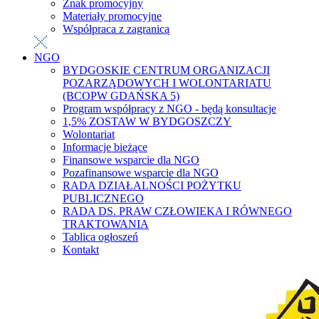
Znak promocyjny
Materiały promocyjne
Współpraca z zagranicą
NGO
BYDGOSKIE CENTRUM ORGANIZACJI
POZARZĄDOWYCH I WOLONTARIATU
(BCOPW GDAŃSKA 5)
Program współpracy z NGO - będą konsultacje
1,5% ZOSTAW W BYDGOSZCZY
Wolontariat
Informacje bieżące
Finansowe wsparcie dla NGO
Pozafinansowe wsparcie dla NGO
RADA DZIAŁALNOŚCI POŻYTKU
PUBLICZNEGO
RADA DS. PRAW CZŁOWIEKA I RÓWNEGO
TRAKTOWANIA
Tablica ogłoszeń
Kontakt