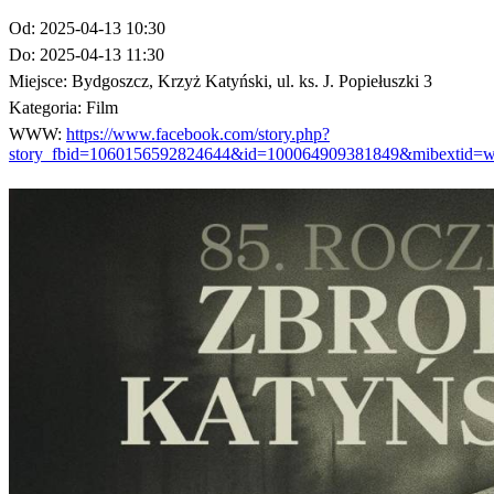
Od:
2025-04-13 10:30
Do:
2025-04-13 11:30
Miejsce:
Bydgoszcz, Krzyż Katyński, ul. ks. J. Popiełuszki 3
Kategoria:
Film
WWW:
https://www.facebook.com/story.php?
story_fbid=1060156592824644&id=100064909381849&mibextid