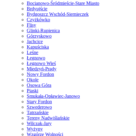
Bocianowo-Śródmieście-Stare Miasto
Brdyujście
Bydgoszcz Wschód-Siernieczek
Czyżkówko
Flisy
Glinki-Rupienica
Górzyskowo
Jachcice
Kapuściska
Leśne
Łęgnowo
Łęgnowo Wieś
Miedzyń-Prądy
Nowy Fordon
Okole
Osowa Góra
Piaski
Smukała-Opławiec-Janowo
Stary Fordon
Szwederowo
Tatrzańskie
Tereny Nadwiślańskie
Wilczak-Jary
Wyżyny
Wzgórze Wolności