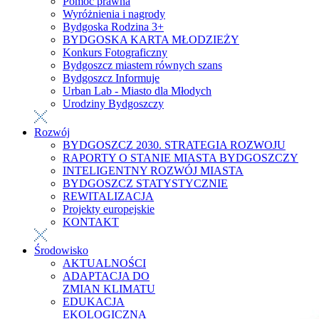
Pomoc prawna
Wyróżnienia i nagrody
Bydgoska Rodzina 3+
BYDGOSKA KARTA MŁODZIEŻY
Konkurs Fotograficzny
Bydgoszcz miastem równych szans
Bydgoszcz Informuje
Urban Lab - Miasto dla Młodych
Urodziny Bydgoszczy
Rozwój
BYDGOSZCZ 2030. STRATEGIA ROZWOJU
RAPORTY O STANIE MIASTA BYDGOSZCZY
INTELIGENTNY ROZWÓJ MIASTA
BYDGOSZCZ STATYSTYCZNIE
REWITALIZACJA
Projekty europejskie
KONTAKT
Środowisko
AKTUALNOŚCI
ADAPTACJA DO
ZMIAN KLIMATU
EDUKACJA
EKOLOGICZNA