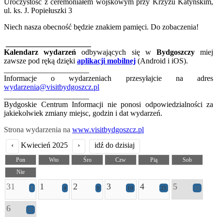
Uroczystość z ceremoniałem wojskowym przy Krzyżu Katyńskim,
ul. ks. J. Popiełuszki 3
Niech nasza obecność będzie znakiem pamięci. Do zobaczenia!
______________________
Kalendarz wydarzeń
odbywających się w
Bydgoszczy
miej
zawsze pod ręką dzięki
aplikacji mobilnej
(Android i iOS).
______________________
Informacje o wydarzeniach przesyłajcie na adres
wydarzenia@visitbydgoszcz.pl
______________________
Bydgoskie Centrum Informacji nie ponosi odpowiedzialności za
jakiekolwiek zmiany miejsc, godzin i dat wydarzeń.
Strona wydarzenia na
www.visitbydgoszcz.pl
‹
Kwiecień 2025
›
idź do dzisiaj
Pon
Wto
Śro
Czw
Pią
Sob
Nie
31
1
2
3
4
5
1
4
9
10
25
33
6
22