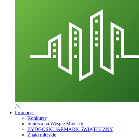
Promocja
Konkursy
Impreza na Wyspie Młyńskiej
BYDGOSKI JARMARK ŚWIĄTECZNY
Znaki miejskie