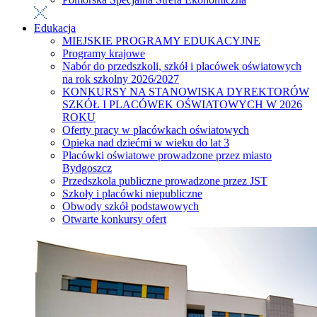
Edukacja
MIEJSKIE PROGRAMY EDUKACYJNE
Programy krajowe
Nabór do przedszkoli, szkół i placówek oświatowych
na rok szkolny 2026/2027
KONKURSY NA STANOWISKA DYREKTORÓW
SZKÓŁ I PLACÓWEK OŚWIATOWYCH W 2026
ROKU
Oferty pracy w placówkach oświatowych
Opieka nad dziećmi w wieku do lat 3
Placówki oświatowe prowadzone przez miasto
Bydgoszcz
Przedszkola publiczne prowadzone przez JST
Szkoły i placówki niepubliczne
Obwody szkół podstawowych
Otwarte konkursy ofert