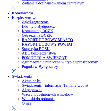
Zadania z dofinansowaniem centralnym
Komunikacja
Bezpieczeństwo
Zgłoś zagrożenie
Dbamy o Bydgoszcz
Komunikaty BCZK
Ostrzeżenia BCZK
RAPORT DOBOWY MIASTO
RAPORT DOBOWY POWIAT
Statystyka BCZK
ABC bezpieczeństwa
POMOC DLA ZWIERZĄT
Zgromadzenia publiczne w trybie uproszczonym
Pogoda w Bydgoszczy
Świadczenia
Aktualności
Świadczenia - informacje. Terminy wypłat
Akty prawne
Wzory wypełnionych wniosków
Wnioski do pobrania
O nas