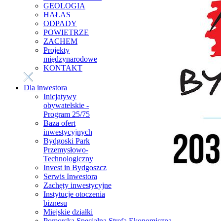
GEOLOGIA
HAŁAS
ODPADY
POWIETRZE
ZACHEM
Projekty
międzynarodowe
KONTAKT
Dla inwestora
Inicjatywy
obywatelskie -
Program 25/75
Baza ofert
inwestycyjnych
Bydgoski Park
Przemysłowo-
Technologiczny
Invest in Bydgoszcz
Serwis Inwestora
Zachęty inwestycyjne
Instytucje otoczenia
biznesu
Miejskie działki
Pomorska Specjalna Strefa Ekonomiczna