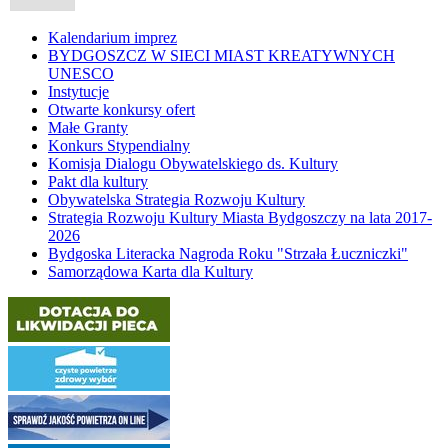
Kalendarium imprez
BYDGOSZCZ W SIECI MIAST KREATYWNYCH
UNESCO
Instytucje
Otwarte konkursy ofert
Małe Granty
Konkurs Stypendialny
Komisja Dialogu Obywatelskiego ds. Kultury
Pakt dla kultury
Obywatelska Strategia Rozwoju Kultury
Strategia Rozwoju Kultury Miasta Bydgoszczy na lata 2017-
2026
Bydgoska Literacka Nagroda Roku "Strzała Łuczniczki"
Samorządowa Karta dla Kultury