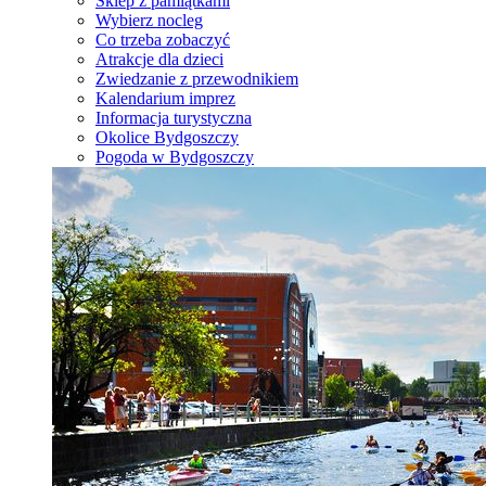
Sklep z pamiątkami
Wybierz nocleg
Co trzeba zobaczyć
Atrakcje dla dzieci
Zwiedzanie z przewodnikiem
Kalendarium imprez
Informacja turystyczna
Okolice Bydgoszczy
Pogoda w Bydgoszczy