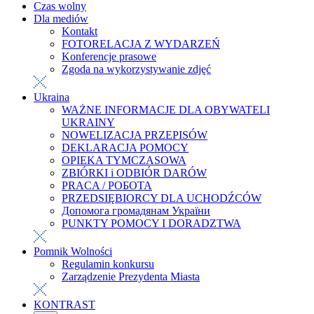
Czas wolny
Dla mediów
Kontakt
FOTORELACJA Z WYDARZEŃ
Konferencje prasowe
Zgoda na wykorzystywanie zdjęć
Ukraina
WAŻNE INFORMACJE DLA OBYWATELI
UKRAINY
NOWELIZACJA PRZEPISÓW
DEKLARACJA POMOCY
OPIEKA TYMCZASOWA
ZBIÓRKI i ODBIÓR DARÓW
PRACA / РОБОТА
PRZEDSIĘBIORCY DLA UCHODŹCÓW
Допомога громадянам України
PUNKTY POMOCY I DORADZTWA
Pomnik Wolności
Regulamin konkursu
Zarządzenie Prezydenta Miasta
KONTRAST