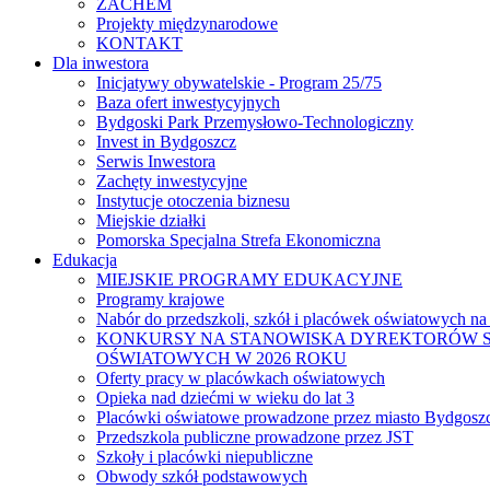
ZACHEM
Projekty międzynarodowe
KONTAKT
Dla inwestora
Inicjatywy obywatelskie - Program 25/75
Baza ofert inwestycyjnych
Bydgoski Park Przemysłowo-Technologiczny
Invest in Bydgoszcz
Serwis Inwestora
Zachęty inwestycyjne
Instytucje otoczenia biznesu
Miejskie działki
Pomorska Specjalna Strefa Ekonomiczna
Edukacja
MIEJSKIE PROGRAMY EDUKACYJNE
Programy krajowe
Nabór do przedszkoli, szkół i placówek oświatowych na
KONKURSY NA STANOWISKA DYREKTORÓW S
OŚWIATOWYCH W 2026 ROKU
Oferty pracy w placówkach oświatowych
Opieka nad dziećmi w wieku do lat 3
Placówki oświatowe prowadzone przez miasto Bydgosz
Przedszkola publiczne prowadzone przez JST
Szkoły i placówki niepubliczne
Obwody szkół podstawowych