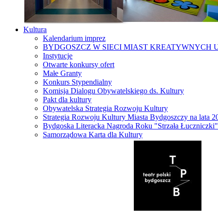
Kultura
Kalendarium imprez
BYDGOSZCZ W SIECI MIAST KREATYWNYCH 
Instytucje
Otwarte konkursy ofert
Małe Granty
Konkurs Stypendialny
Komisja Dialogu Obywatelskiego ds. Kultury
Pakt dla kultury
Obywatelska Strategia Rozwoju Kultury
Strategia Rozwoju Kultury Miasta Bydgoszczy na lata 
Bydgoska Literacka Nagroda Roku "Strzała Łuczniczki"
Samorządowa Karta dla Kultury