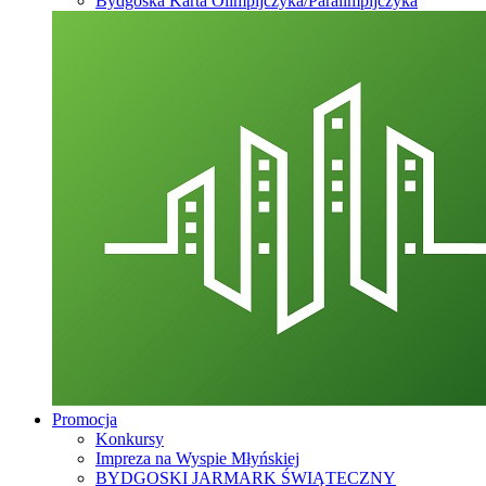
Bydgoska Karta Olimpijczyka/Paralimpijczyka
Promocja
Konkursy
Impreza na Wyspie Młyńskiej
BYDGOSKI JARMARK ŚWIĄTECZNY