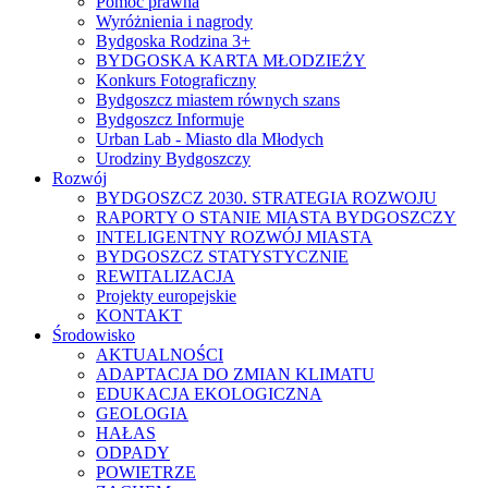
Pomoc prawna
Wyróżnienia i nagrody
Bydgoska Rodzina 3+
BYDGOSKA KARTA MŁODZIEŻY
Konkurs Fotograficzny
Bydgoszcz miastem równych szans
Bydgoszcz Informuje
Urban Lab - Miasto dla Młodych
Urodziny Bydgoszczy
Rozwój
BYDGOSZCZ 2030. STRATEGIA ROZWOJU
RAPORTY O STANIE MIASTA BYDGOSZCZY
INTELIGENTNY ROZWÓJ MIASTA
BYDGOSZCZ STATYSTYCZNIE
REWITALIZACJA
Projekty europejskie
KONTAKT
Środowisko
AKTUALNOŚCI
ADAPTACJA DO ZMIAN KLIMATU
EDUKACJA EKOLOGICZNA
GEOLOGIA
HAŁAS
ODPADY
POWIETRZE