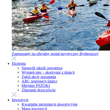
Zapraszamy na oficjalny portal turystyczny Bydgoszczy
Ekologia
Sprawdź jakość powietrza
Wymień piec - skorzystaj z dotacji
Zgłoś akcję sprzątania
ABC segregacji śmieci
Miejskie PSZOKI
Zbieranie deszczówki
Inwestycje
Kwartalne prezentacje inwestycyjne
Mapa inwestycji