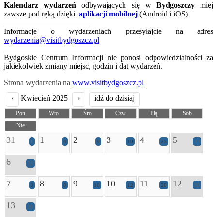
Kalendarz wydarzeń
odbywających się w
Bydgoszczy
miej
zawsze pod ręką dzięki
aplikacji mobilnej
(Android i iOS).
______________________
Informacje o wydarzeniach przesyłajcie na adres
wydarzenia@visitbydgoszcz.pl
______________________
Bydgoskie Centrum Informacji nie ponosi odpowiedzialności za
jakiekolwiek zmiany miejsc, godzin i dat wydarzeń.
Strona wydarzenia na
www.visitbydgoszcz.pl
‹
Kwiecień 2025
›
idź do dzisiaj
Pon
Wto
Śro
Czw
Pią
Sob
Nie
31
1
2
3
4
5
1
4
9
10
25
33
6
22
7
8
9
10
11
12
3
8
10
12
20
30
13
26