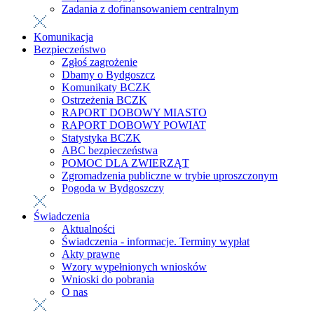
Zadania z dofinansowaniem centralnym
Komunikacja
Bezpieczeństwo
Zgłoś zagrożenie
Dbamy o Bydgoszcz
Komunikaty BCZK
Ostrzeżenia BCZK
RAPORT DOBOWY MIASTO
RAPORT DOBOWY POWIAT
Statystyka BCZK
ABC bezpieczeństwa
POMOC DLA ZWIERZĄT
Zgromadzenia publiczne w trybie uproszczonym
Pogoda w Bydgoszczy
Świadczenia
Aktualności
Świadczenia - informacje. Terminy wypłat
Akty prawne
Wzory wypełnionych wniosków
Wnioski do pobrania
O nas