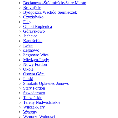
Bocianowo-Śródmieście-Stare Miasto
Brdyujście
Bydgoszcz Wschód-Siernieczek
Czyżkówko
Flisy
Glinki-Rupienica
Górzyskowo
Jachcice
Kapuściska
Leśne
Łęgnowo
Łęgnowo Wieś
Miedzyń-Prądy
Nowy Fordon
Okole
Osowa Góra
Piaski
Smukała-Opławiec-Janowo
Stary Fordon
Szwederowo
Tatrzańskie
Tereny Nadwiślańskie
Wilczak-Jary
Wyżyny
Wzgórze Wolności