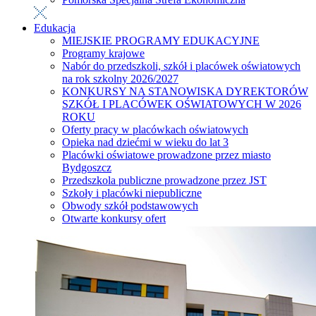
Edukacja
MIEJSKIE PROGRAMY EDUKACYJNE
Programy krajowe
Nabór do przedszkoli, szkół i placówek oświatowych
na rok szkolny 2026/2027
KONKURSY NA STANOWISKA DYREKTORÓW
SZKÓŁ I PLACÓWEK OŚWIATOWYCH W 2026
ROKU
Oferty pracy w placówkach oświatowych
Opieka nad dziećmi w wieku do lat 3
Placówki oświatowe prowadzone przez miasto
Bydgoszcz
Przedszkola publiczne prowadzone przez JST
Szkoły i placówki niepubliczne
Obwody szkół podstawowych
Otwarte konkursy ofert