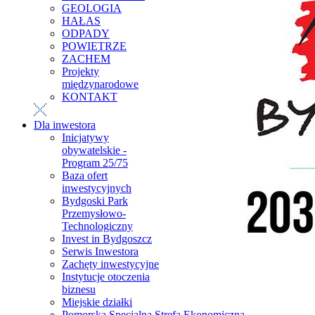
GEOLOGIA
HAŁAS
ODPADY
POWIETRZE
ZACHEM
Projekty
międzynarodowe
KONTAKT
Dla inwestora
Inicjatywy
obywatelskie -
Program 25/75
Baza ofert
inwestycyjnych
Bydgoski Park
Przemysłowo-
Technologiczny
Invest in Bydgoszcz
Serwis Inwestora
Zachęty inwestycyjne
Instytucje otoczenia
biznesu
Miejskie działki
Pomorska Specjalna Strefa Ekonomiczna