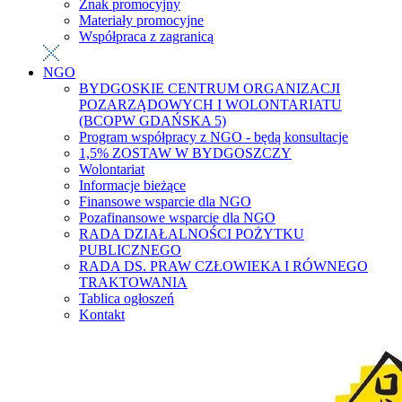
Znak promocyjny
Materiały promocyjne
Współpraca z zagranicą
NGO
BYDGOSKIE CENTRUM ORGANIZACJI
POZARZĄDOWYCH I WOLONTARIATU
(BCOPW GDAŃSKA 5)
Program współpracy z NGO - będą konsultacje
1,5% ZOSTAW W BYDGOSZCZY
Wolontariat
Informacje bieżące
Finansowe wsparcie dla NGO
Pozafinansowe wsparcie dla NGO
RADA DZIAŁALNOŚCI POŻYTKU
PUBLICZNEGO
RADA DS. PRAW CZŁOWIEKA I RÓWNEGO
TRAKTOWANIA
Tablica ogłoszeń
Kontakt