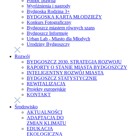
Pomoc prawna
Wyróżnienia i nagrody
Bydgoska Rodzina 3+
BYDGOSKA KARTA MŁODZIEŻY
Konkurs Fotograficzny
Bydgoszcz miastem równych szans
Bydgoszcz Informuje
Urban Lab - Miasto dla Młodych
Urodziny Bydgoszczy
Rozwój
BYDGOSZCZ 2030. STRATEGIA ROZWOJU
RAPORTY O STANIE MIASTA BYDGOSZCZY
INTELIGENTNY ROZWÓJ MIASTA
BYDGOSZCZ STATYSTYCZNIE
REWITALIZACJA
Projekty europejskie
KONTAKT
Środowisko
AKTUALNOŚCI
ADAPTACJA DO
ZMIAN KLIMATU
EDUKACJA
EKOLOGICZNA