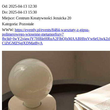
Od:
2025-04-13 12:30
Do:
2025-04-13 15:30
Miejsce:
Centrum Kreatywności Jezuicka 20
Kategoria:
Pozostałe
WWW:
https://evently.pl/events/8484-warsztaty-z-gipsu-
polimerowego-wiosenne-metamorfozy?
fbclid=IwY2xjawJY7HBleHRuA2FlbQIxMAABHbxVw6eUiwk2zP
CiZtGMZSgjXDMatByA