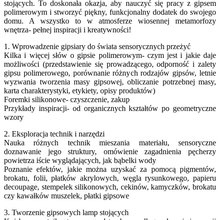
stojących. To doskonała okazja, aby nauczyć się pracy z gipsem
polimerowym i stworzyć piękny, funkcjonalny dodatek do swojego
domu. A wszystko to w atmosferze wiosennej metamorfozy
wnętrza- pełnej inspiracji i kreatywności!
1. Wprowadzenie gipsiary do świata sensorycznych przeżyć
Kilka i więcej słów o gipsie polimerowym- czym jest i jakie daje
możliwości (przedstawienie się prowadzącego, odporność i zalety
gipsu polimerowego, porównanie różnych rodzajów gipsów, letnie
wyzwania tworzenia masy gipsowej, obliczanie potrzebnej masy,
karta charakterystyki, etykiety, opisy produktów)
Foremki silikonowe- czyszczenie, zakup
Przykłady inspiracji- od organicznych kształtów po geometryczne
wzory
2. Eksploracja technik i narzędzi
Nauka różnych technik mieszania materiału, sensoryczne
doznawanie jego struktury, omówienie zagadnienia pęcherzy
powietrza iście wyglądających, jak bąbelki wody
Poznanie efektów, jakie można uzyskać za pomocą pigmentów,
brokatu, folii, płatków akrylowych, węgla rysunkowego, papieru
decoupage, stempelek silikonowych, cekinów, kamyczków, brokatu
czy kawałków muszelek, płatki gipsowe
3. Tworzenie gipsowych lamp stojących