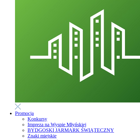
Promocja
Konkursy
Impreza na Wyspie Młyńskiej
BYDGOSKI JARMARK ŚWIĄTECZNY
Znaki miejskie