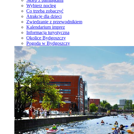
Sklep z pamiątkami
Wybierz nocleg
Co trzeba zobaczyć
Atrakcje dla dzieci
Zwiedzanie z przewodnikiem
Kalendarium imprez
Informacja turystyczna
Okolice Bydgoszczy
Pogoda w Bydgoszczy