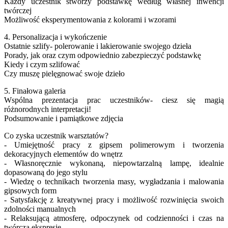
Każdy uczestnik stworzy podstawkę według własnej inwencji
twórczej
Możliwość eksperymentowania z kolorami i wzorami
4. Personalizacja i wykończenie
Ostatnie szlify- polerowanie i lakierowanie swojego dzieła
Porady, jak oraz czym odpowiednio zabezpieczyć podstawkę
Kiedy i czym szlifować
Czy muszę pielęgnować swoje dzieło
5. Finałowa galeria
Wspólna prezentacja prac uczestników- ciesz się magią
różnorodnych interpretacji!
Podsumowanie i pamiątkowe zdjęcia
Co zyska uczestnik warsztatów?
- Umiejętność pracy z gipsem polimerowym i tworzenia
dekoracyjnych elementów do wnętrz
- Własnoręcznie wykonaną, niepowtarzalną lampę, idealnie
dopasowaną do jego stylu
- Wiedzę o technikach tworzenia masy, wygładzania i malowania
gipsowych form
- Satysfakcję z kreatywnej pracy i możliwość rozwinięcia swoich
zdolności manualnych
- Relaksującą atmosferę, odpoczynek od codzienności i czas na
twórczą ekspresję