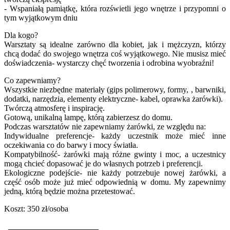
- Wspaniałą pamiątkę, która rozświetli jego wnętrze i przypomni o
tym wyjątkowym dniu
Dla kogo?
Warsztaty są idealne zarówno dla kobiet, jak i mężczyzn, którzy
chcą dodać do swojego wnętrza coś wyjątkowego. Nie musisz mieć
doświadczenia- wystarczy chęć tworzenia i odrobina wyobraźni!
Co zapewniamy?
Wszystkie niezbędne materiały (gips polimerowy, formy, , barwniki,
dodatki, narzędzia, elementy elektryczne- kabel, oprawka żarówki).
Twórczą atmosferę i inspirację.
Gotową, unikalną lampę, którą zabierzesz do domu.
Podczas warsztatów nie zapewniamy żarówki, ze względu na:
Indywidualne preferencje- każdy uczestnik może mieć inne
oczekiwania co do barwy i mocy światła.
Kompatybilność- żarówki mają różne gwinty i moc, a uczestnicy
mogą chcieć dopasować je do własnych potrzeb i preferencji.
Ekologiczne podejście- nie każdy potrzebuje nowej żarówki, a
część osób może już mieć odpowiednią w domu. My zapewnimy
jedną, którą będzie można przetestować.
Koszt: 350 zł/osoba
______________________