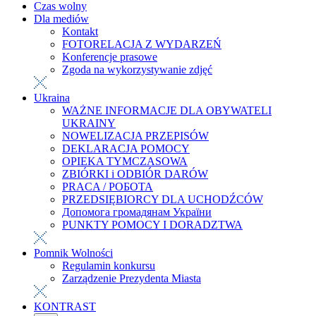
Czas wolny
Dla mediów
Kontakt
FOTORELACJA Z WYDARZEŃ
Konferencje prasowe
Zgoda na wykorzystywanie zdjęć
Ukraina
WAŻNE INFORMACJE DLA OBYWATELI
UKRAINY
NOWELIZACJA PRZEPISÓW
DEKLARACJA POMOCY
OPIEKA TYMCZASOWA
ZBIÓRKI i ODBIÓR DARÓW
PRACA / РОБОТА
PRZEDSIĘBIORCY DLA UCHODŹCÓW
Допомога громадянам України
PUNKTY POMOCY I DORADZTWA
Pomnik Wolności
Regulamin konkursu
Zarządzenie Prezydenta Miasta
KONTRAST