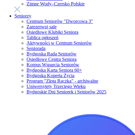
Zimne Wody–Czersko Polskie
Seniorzy
Centrum Seniorów "Dworcowa 3"
Zarezerwuj salę
Osiedlowe Klubiki Seniora
Tablica ogłoszeń
Aktywności w Centrum Seniorów
Seniorada
Bydgoska Rada Seniorów
Osiedlowe Centra Seniora
Korpus Wsparcia Seniorów
Bydgoska Karta Seniora 60+
Bydgoska Koperta Życia
Program "Złota Rączka" - archiwalne
Uniwersytety Trzeciego Wieku
Bydgoskie Dni Seniorek i Seniorów 2025