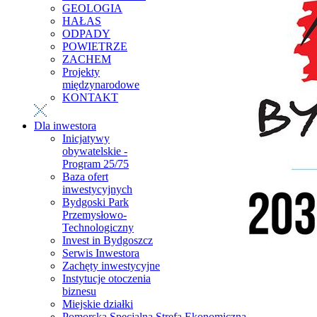
GEOLOGIA
HAŁAS
ODPADY
POWIETRZE
ZACHEM
Projekty
międzynarodowe
KONTAKT
Dla inwestora
Inicjatywy
obywatelskie -
Program 25/75
Baza ofert
inwestycyjnych
Bydgoski Park
Przemysłowo-
Technologiczny
Invest in Bydgoszcz
Serwis Inwestora
Zachęty inwestycyjne
Instytucje otoczenia
biznesu
Miejskie działki
Pomorska Specjalna Strefa Ekonomiczna