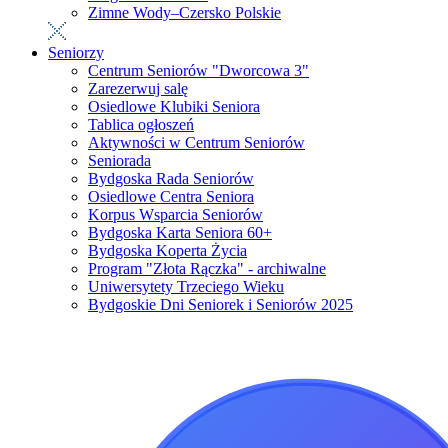
Zimne Wody–Czersko Polskie
Seniorzy
Centrum Seniorów "Dworcowa 3"
Zarezerwuj salę
Osiedlowe Klubiki Seniora
Tablica ogłoszeń
Aktywności w Centrum Seniorów
Seniorada
Bydgoska Rada Seniorów
Osiedlowe Centra Seniora
Korpus Wsparcia Seniorów
Bydgoska Karta Seniora 60+
Bydgoska Koperta Życia
Program "Złota Rączka" - archiwalne
Uniwersytety Trzeciego Wieku
Bydgoskie Dni Seniorek i Seniorów 2025