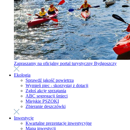
Zapraszamy na oficjalny portal turystyczny Bydgoszczy
Ekologia
Sprawdź jakość powietrza
Wymień piec - skorzystaj z dotacji
Zgłoś akcję sprzątania
ABC segregacji śmieci
Miejskie PSZOKI
Zbieranie deszczówki
Inwestycje
Kwartalne prezentacje inwestycyjne
Mapa inwestycji