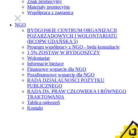
Znak promocyjny
Materiały promocyjne
Współpraca z zagranicą
NGO
BYDGOSKIE CENTRUM ORGANIZACJI
POZARZĄDOWYCH I WOLONTARIATU
(BCOPW GDAŃSKA 5)
Program współpracy z NGO - będą konsultacje
1,5% ZOSTAW W BYDGOSZCZY
Wolontariat
Informacje bieżące
Finansowe wsparcie dla NGO
Pozafinansowe wsparcie dla NGO
RADA DZIAŁALNOŚCI POŻYTKU
PUBLICZNEGO
RADA DS. PRAW CZŁOWIEKA I RÓWNEGO
TRAKTOWANIA
Tablica ogłoszeń
Kontakt