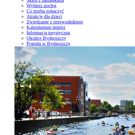
Sklep z pamiątkami
Wybierz nocleg
Co trzeba zobaczyć
Atrakcje dla dzieci
Zwiedzanie z przewodnikiem
Kalendarium imprez
Informacja turystyczna
Okolice Bydgoszczy
Pogoda w Bydgoszczy