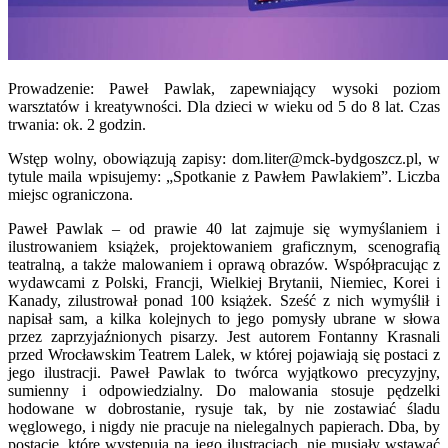
Prowadzenie: Paweł Pawlak, zapewniający wysoki poziom
warsztatów i kreatywności. Dla dzieci w wieku od 5 do 8 lat. Czas
trwania: ok. 2 godzin.
Wstęp wolny, obowiązują zapisy: dom.liter@mck-bydgoszcz.pl, w
tytule maila wpisujemy: „Spotkanie z Pawłem Pawlakiem”. Liczba
miejsc ograniczona.
Paweł Pawlak – od prawie 40 lat zajmuje się wymyślaniem i
ilustrowaniem książek, projektowaniem graficznym, scenografią
teatralną, a także malowaniem i oprawą obrazów. Współpracując z
wydawcami z Polski, Francji, Wielkiej Brytanii, Niemiec, Korei i
Kanady, zilustrował ponad 100 książek. Sześć z nich wymyślił i
napisał sam, a kilka kolejnych to jego pomysły ubrane w słowa
przez zaprzyjaźnionych pisarzy. Jest autorem Fontanny Krasnali
przed Wrocławskim Teatrem Lalek, w której pojawiają się postaci z
jego ilustracji. Paweł Pawlak to twórca wyjątkowo precyzyjny,
sumienny i odpowiedzialny. Do malowania stosuje pędzelki
hodowane w dobrostanie, rysuje tak, by nie zostawiać śladu
węglowego, i nigdy nie pracuje na nielegalnych papierach. Dba, by
postacie, które występują na jego ilustracjach, nie musiały wstawać