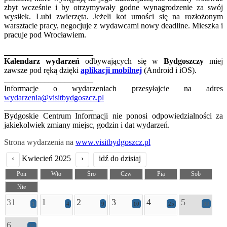
zbyt wcześnie i by otrzymywały godne wynagrodzenie za swój
wysiłek. Lubi zwierzęta. Jeżeli kot umości się na rozłożonym
warsztacie pracy, negocjuje z wydawcami nowy deadline. Mieszka i
pracuje pod Wrocławiem.
______________________
Kalendarz wydarzeń
odbywających się w
Bydgoszczy
miej
zawsze pod ręką dzięki
aplikacji mobilnej
(Android i iOS).
______________________
Informacje o wydarzeniach przesyłajcie na adres
wydarzenia@visitbydgoszcz.pl
______________________
Bydgoskie Centrum Informacji nie ponosi odpowiedzialności za
jakiekolwiek zmiany miejsc, godzin i dat wydarzeń.
Strona wydarzenia na
www.visitbydgoszcz.pl
‹
Kwiecień 2025
›
idź do dzisiaj
Pon
Wto
Śro
Czw
Pią
Sob
Nie
31
1
2
3
4
5
1
4
9
10
25
33
6
22