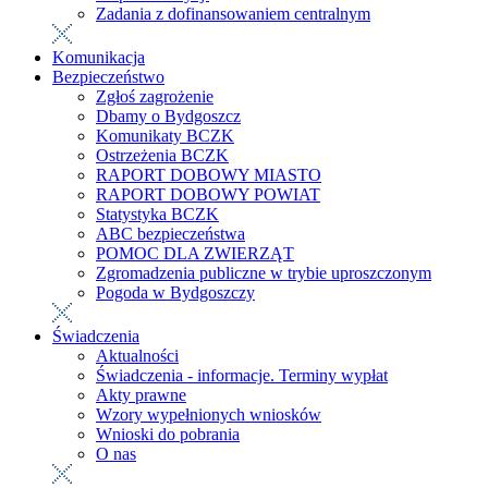
Zadania z dofinansowaniem centralnym
Komunikacja
Bezpieczeństwo
Zgłoś zagrożenie
Dbamy o Bydgoszcz
Komunikaty BCZK
Ostrzeżenia BCZK
RAPORT DOBOWY MIASTO
RAPORT DOBOWY POWIAT
Statystyka BCZK
ABC bezpieczeństwa
POMOC DLA ZWIERZĄT
Zgromadzenia publiczne w trybie uproszczonym
Pogoda w Bydgoszczy
Świadczenia
Aktualności
Świadczenia - informacje. Terminy wypłat
Akty prawne
Wzory wypełnionych wniosków
Wnioski do pobrania
O nas