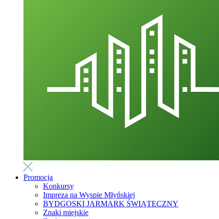
Promocja
Konkursy
Impreza na Wyspie Młyńskiej
BYDGOSKI JARMARK ŚWIĄTECZNY
Znaki miejskie