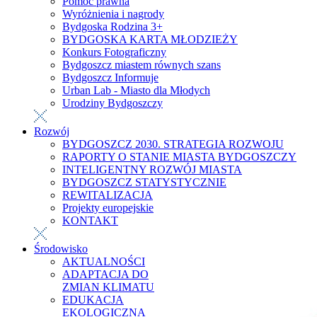
Pomoc prawna
Wyróżnienia i nagrody
Bydgoska Rodzina 3+
BYDGOSKA KARTA MŁODZIEŻY
Konkurs Fotograficzny
Bydgoszcz miastem równych szans
Bydgoszcz Informuje
Urban Lab - Miasto dla Młodych
Urodziny Bydgoszczy
Rozwój
BYDGOSZCZ 2030. STRATEGIA ROZWOJU
RAPORTY O STANIE MIASTA BYDGOSZCZY
INTELIGENTNY ROZWÓJ MIASTA
BYDGOSZCZ STATYSTYCZNIE
REWITALIZACJA
Projekty europejskie
KONTAKT
Środowisko
AKTUALNOŚCI
ADAPTACJA DO
ZMIAN KLIMATU
EDUKACJA
EKOLOGICZNA