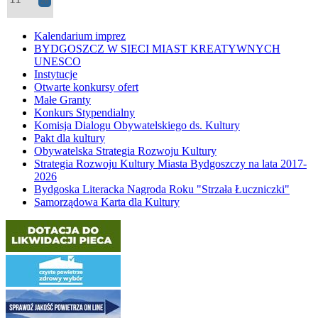
26
Kalendarium imprez
BYDGOSZCZ W SIECI MIAST KREATYWNYCH
UNESCO
Instytucje
Otwarte konkursy ofert
Małe Granty
Konkurs Stypendialny
Komisja Dialogu Obywatelskiego ds. Kultury
Pakt dla kultury
Obywatelska Strategia Rozwoju Kultury
Strategia Rozwoju Kultury Miasta Bydgoszczy na lata 2017-
2026
Bydgoska Literacka Nagroda Roku "Strzała Łuczniczki"
Samorządowa Karta dla Kultury