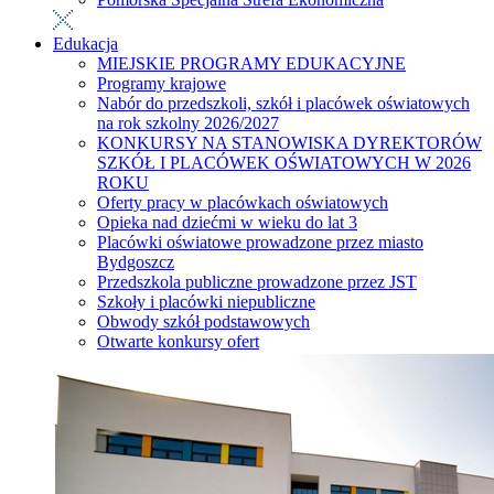
Edukacja
MIEJSKIE PROGRAMY EDUKACYJNE
Programy krajowe
Nabór do przedszkoli, szkół i placówek oświatowych
na rok szkolny 2026/2027
KONKURSY NA STANOWISKA DYREKTORÓW
SZKÓŁ I PLACÓWEK OŚWIATOWYCH W 2026
ROKU
Oferty pracy w placówkach oświatowych
Opieka nad dziećmi w wieku do lat 3
Placówki oświatowe prowadzone przez miasto
Bydgoszcz
Przedszkola publiczne prowadzone przez JST
Szkoły i placówki niepubliczne
Obwody szkół podstawowych
Otwarte konkursy ofert