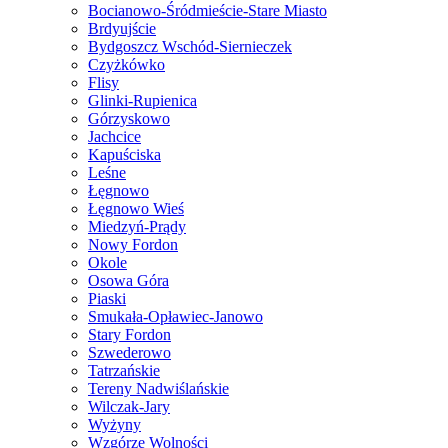
Bocianowo-Śródmieście-Stare Miasto
Brdyujście
Bydgoszcz Wschód-Siernieczek
Czyżkówko
Flisy
Glinki-Rupienica
Górzyskowo
Jachcice
Kapuściska
Leśne
Łęgnowo
Łęgnowo Wieś
Miedzyń-Prądy
Nowy Fordon
Okole
Osowa Góra
Piaski
Smukała-Opławiec-Janowo
Stary Fordon
Szwederowo
Tatrzańskie
Tereny Nadwiślańskie
Wilczak-Jary
Wyżyny
Wzgórze Wolności