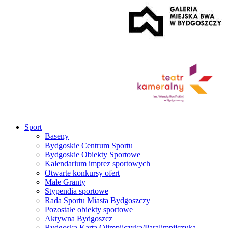
Sport
Baseny
Bydgoskie Centrum Sportu
Bydgoskie Obiekty Sportowe
Kalendarium imprez sportowych
Otwarte konkursy ofert
Małe Granty
Stypendia sportowe
Rada Sportu Miasta Bydgoszczy
Pozostałe obiekty sportowe
Aktywna Bydgoszcz
Bydgoska Karta Olimpijczyka/Paralimpijczyka