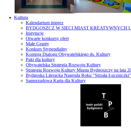
Kultura
Kalendarium imprez
BYDGOSZCZ W SIECI MIAST KREATYWNYCH 
Instytucje
Otwarte konkursy ofert
Małe Granty
Konkurs Stypendialny
Komisja Dialogu Obywatelskiego ds. Kultury
Pakt dla kultury
Obywatelska Strategia Rozwoju Kultury
Strategia Rozwoju Kultury Miasta Bydgoszczy na lata 
Bydgoska Literacka Nagroda Roku "Strzała Łuczniczki"
Samorządowa Karta dla Kultury