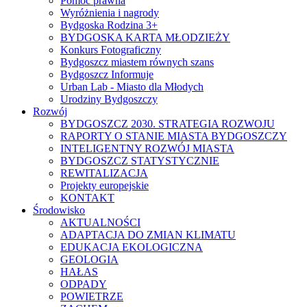
Pomoc prawna
Wyróżnienia i nagrody
Bydgoska Rodzina 3+
BYDGOSKA KARTA MŁODZIEŻY
Konkurs Fotograficzny
Bydgoszcz miastem równych szans
Bydgoszcz Informuje
Urban Lab - Miasto dla Młodych
Urodziny Bydgoszczy
Rozwój
BYDGOSZCZ 2030. STRATEGIA ROZWOJU
RAPORTY O STANIE MIASTA BYDGOSZCZY
INTELIGENTNY ROZWÓJ MIASTA
BYDGOSZCZ STATYSTYCZNIE
REWITALIZACJA
Projekty europejskie
KONTAKT
Środowisko
AKTUALNOŚCI
ADAPTACJA DO ZMIAN KLIMATU
EDUKACJA EKOLOGICZNA
GEOLOGIA
HAŁAS
ODPADY
POWIETRZE