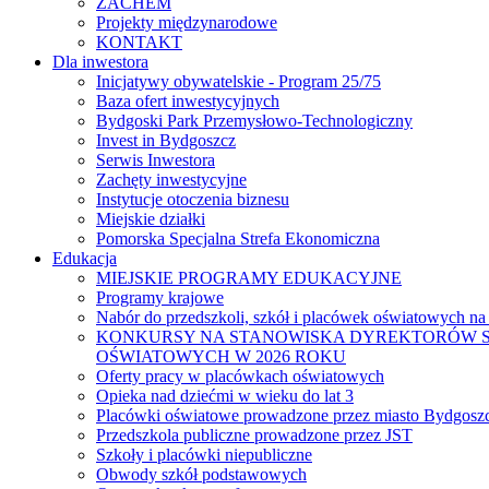
ZACHEM
Projekty międzynarodowe
KONTAKT
Dla inwestora
Inicjatywy obywatelskie - Program 25/75
Baza ofert inwestycyjnych
Bydgoski Park Przemysłowo-Technologiczny
Invest in Bydgoszcz
Serwis Inwestora
Zachęty inwestycyjne
Instytucje otoczenia biznesu
Miejskie działki
Pomorska Specjalna Strefa Ekonomiczna
Edukacja
MIEJSKIE PROGRAMY EDUKACYJNE
Programy krajowe
Nabór do przedszkoli, szkół i placówek oświatowych na
KONKURSY NA STANOWISKA DYREKTORÓW S
OŚWIATOWYCH W 2026 ROKU
Oferty pracy w placówkach oświatowych
Opieka nad dziećmi w wieku do lat 3
Placówki oświatowe prowadzone przez miasto Bydgosz
Przedszkola publiczne prowadzone przez JST
Szkoły i placówki niepubliczne
Obwody szkół podstawowych