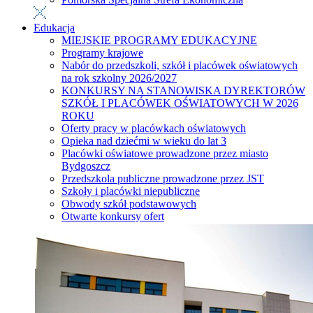
Edukacja
MIEJSKIE PROGRAMY EDUKACYJNE
Programy krajowe
Nabór do przedszkoli, szkół i placówek oświatowych
na rok szkolny 2026/2027
KONKURSY NA STANOWISKA DYREKTORÓW
SZKÓŁ I PLACÓWEK OŚWIATOWYCH W 2026
ROKU
Oferty pracy w placówkach oświatowych
Opieka nad dziećmi w wieku do lat 3
Placówki oświatowe prowadzone przez miasto
Bydgoszcz
Przedszkola publiczne prowadzone przez JST
Szkoły i placówki niepubliczne
Obwody szkół podstawowych
Otwarte konkursy ofert