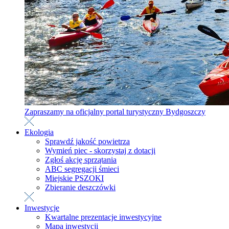
Zapraszamy na oficjalny portal turystyczny Bydgoszczy
Ekologia
Sprawdź jakość powietrza
Wymień piec - skorzystaj z dotacji
Zgłoś akcję sprzątania
ABC segregacji śmieci
Miejskie PSZOKI
Zbieranie deszczówki
Inwestycje
Kwartalne prezentacje inwestycyjne
Mapa inwestycji