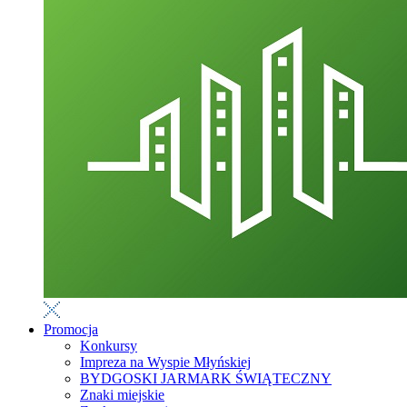
Promocja
Konkursy
Impreza na Wyspie Młyńskiej
BYDGOSKI JARMARK ŚWIĄTECZNY
Znaki miejskie