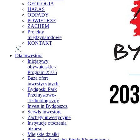
GEOLOGIA
HAŁAS
ODPADY
POWIETRZE
ZACHEM
Projekty
międzynarodowe
KONTAKT
Dla inwestora
Inicjatywy
obywatelskie -
Program 25/75
Baza ofert
inwestycyjnych
Bydgoski Park
Przemysłowo-
Technologiczny
Invest in Bydgoszcz
Serwis Inwestora
Zachęty inwestycyjne
Instytucje otoczenia
biznesu
Miejskie działki
Pomorska Specjalna Strefa Ekonomiczna