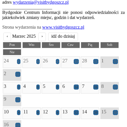
adres
wydarzenia@visitbydgoszcz.pl
______________________
Bydgoskie Centrum Informacji nie ponosi odpowiedzialności za
jakiekolwiek zmiany miejsc, godzin i dat wydarzeń.
Strona wydarzenia na
www.visitbydgoszcz.pl
‹
Marzec 2025
›
idź do dzisiaj
Pon
Wto
Śro
Czw
Pią
Sob
Nie
24
25
26
27
28
1
2
6
6
10
11
14
2
12
3
4
5
6
7
8
2
8
8
14
16
31
9
16
10
11
12
13
14
15
4
6
6
12
20
29
16
19