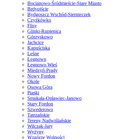
Bocianowo-Śródmieście-Stare Miasto
Brdyujście
Bydgoszcz Wschód-Siernieczek
Czyżkówko
Flisy
Glinki-Rupienica
Górzyskowo
Jachcice
Kapuściska
Leśne
Łęgnowo
Łęgnowo Wieś
Miedzyń-Prądy
Nowy Fordon
Okole
Osowa Góra
Piaski
Smukała-Opławiec-Janowo
Stary Fordon
Szwederowo
Tatrzańskie
Tereny Nadwiślańskie
Wilczak-Jary
Wyżyny
Wzgórze Wolności