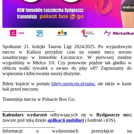
Spotkanie 21. kolejki Tauron Ligi 2024/2025. Po wyjazdowym
meczu w Kaliszu przyjdzie czas na ostatni mecz sezonu
zasadniczego w Immobile Łuczniczce. W pierwszej rundzie
wygraliśmy w Mielcu 3:0. Czy ponownie pójdzie tak gładko w
obliczu walki rywalek o awans do play off? Zapraszamy do
wspierania i kibicowania naszej drużynie.
Bilety kupicie w portalu
bilety.sportcrm.pl/palac
, ale także w kasie
hali przed meczem.
Transmisja meczu w Polsacie Box Go.
______________________
Kalendarz wydarzeń
odbywających się w
Bydgoszczy m
iej
zawsze pod ręką dzięki
aplikacji mobilnej
(Android i iOS).
______________________
Informacje o wydarzeniach przesyłajcie na