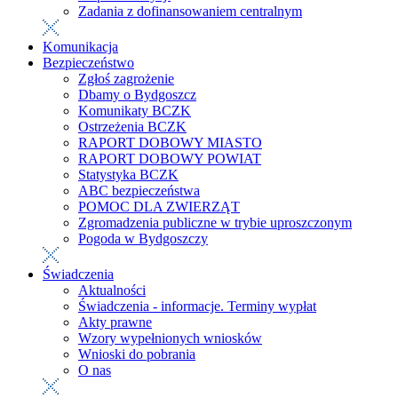
Zadania z dofinansowaniem centralnym
Komunikacja
Bezpieczeństwo
Zgłoś zagrożenie
Dbamy o Bydgoszcz
Komunikaty BCZK
Ostrzeżenia BCZK
RAPORT DOBOWY MIASTO
RAPORT DOBOWY POWIAT
Statystyka BCZK
ABC bezpieczeństwa
POMOC DLA ZWIERZĄT
Zgromadzenia publiczne w trybie uproszczonym
Pogoda w Bydgoszczy
Świadczenia
Aktualności
Świadczenia - informacje. Terminy wypłat
Akty prawne
Wzory wypełnionych wniosków
Wnioski do pobrania
O nas