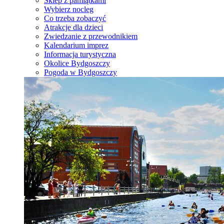
Sklep z pamiątkami
Wybierz nocleg
Co trzeba zobaczyć
Atrakcje dla dzieci
Zwiedzanie z przewodnikiem
Kalendarium imprez
Informacja turystyczna
Okolice Bydgoszczy
Pogoda w Bydgoszczy