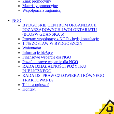
Znak promocyjny
Materiały promocyjne
Współpraca z zagranicą
NGO
BYDGOSKIE CENTRUM ORGANIZACJI
POZARZĄDOWYCH I WOLONTARIATU
(BCOPW GDAŃSKA 5)
Program współpracy z NGO - będą konsultacje
1,5% ZOSTAW W BYDGOSZCZY
Wolontariat
Informacje bieżące
Finansowe wsparcie dla NGO
Pozafinansowe wsparcie dla NGO
RADA DZIAŁALNOŚCI POŻYTKU
PUBLICZNEGO
RADA DS. PRAW CZŁOWIEKA I RÓWNEGO
TRAKTOWANIA
Tablica ogłoszeń
Kontakt