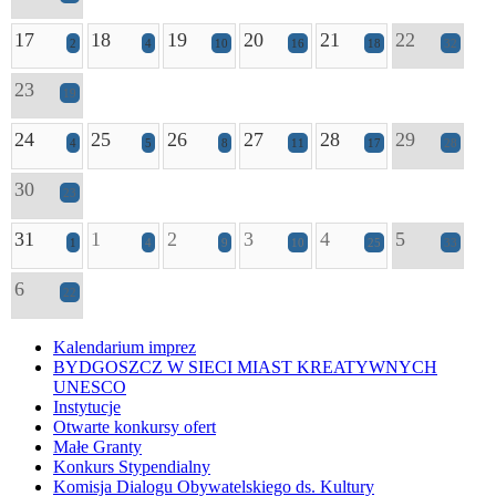
17
18
19
20
21
22
2
4
10
16
18
32
23
19
24
25
26
27
28
29
4
5
8
11
17
28
30
23
31
1
2
3
4
5
1
4
9
10
25
33
6
22
Kalendarium imprez
BYDGOSZCZ W SIECI MIAST KREATYWNYCH
UNESCO
Instytucje
Otwarte konkursy ofert
Małe Granty
Konkurs Stypendialny
Komisja Dialogu Obywatelskiego ds. Kultury