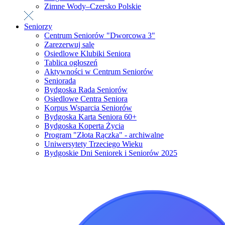
Zimne Wody–Czersko Polskie
Seniorzy
Centrum Seniorów "Dworcowa 3"
Zarezerwuj salę
Osiedlowe Klubiki Seniora
Tablica ogłoszeń
Aktywności w Centrum Seniorów
Seniorada
Bydgoska Rada Seniorów
Osiedlowe Centra Seniora
Korpus Wsparcia Seniorów
Bydgoska Karta Seniora 60+
Bydgoska Koperta Życia
Program "Złota Rączka" - archiwalne
Uniwersytety Trzeciego Wieku
Bydgoskie Dni Seniorek i Seniorów 2025