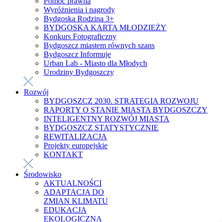
Pomoc prawna
Wyróżnienia i nagrody
Bydgoska Rodzina 3+
BYDGOSKA KARTA MŁODZIEŻY
Konkurs Fotograficzny
Bydgoszcz miastem równych szans
Bydgoszcz Informuje
Urban Lab - Miasto dla Młodych
Urodziny Bydgoszczy
Rozwój
BYDGOSZCZ 2030. STRATEGIA ROZWOJU
RAPORTY O STANIE MIASTA BYDGOSZCZY
INTELIGENTNY ROZWÓJ MIASTA
BYDGOSZCZ STATYSTYCZNIE
REWITALIZACJA
Projekty europejskie
KONTAKT
Środowisko
AKTUALNOŚCI
ADAPTACJA DO
ZMIAN KLIMATU
EDUKACJA
EKOLOGICZNA