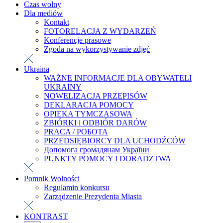
Czas wolny
Dla mediów
Kontakt
FOTORELACJA Z WYDARZEŃ
Konferencje prasowe
Zgoda na wykorzystywanie zdjęć
Ukraina
WAŻNE INFORMACJE DLA OBYWATELI
UKRAINY
NOWELIZACJA PRZEPISÓW
DEKLARACJA POMOCY
OPIEKA TYMCZASOWA
ZBIÓRKI i ODBIÓR DARÓW
PRACA / РОБОТА
PRZEDSIĘBIORCY DLA UCHODŹCÓW
Допомога громадянам України
PUNKTY POMOCY I DORADZTWA
Pomnik Wolności
Regulamin konkursu
Zarządzenie Prezydenta Miasta
KONTRAST